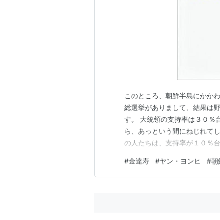
このところ、朝鮮半島にかかわ
総選挙がありまして、結果は野
す。 大統領の支持率は３０％
ら、あっという間にねじれてし
の人たちは、支持率が１０％台
りはしないので、ありがたいこ
#
金達寿
#
ヤン・ヨンヒ
#
朝
て、怒らなくなっているのかも
治下でのあれこれの解決策に対