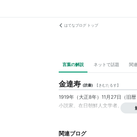
はてなブログ トップ
言葉の解説
ネットで話題
関
金達寿
(
読書
)
【
きむたるす
】
1919年（大正8年）11月27日（
小説家。在日朝鮮人文学者。10歳
関連ブログ