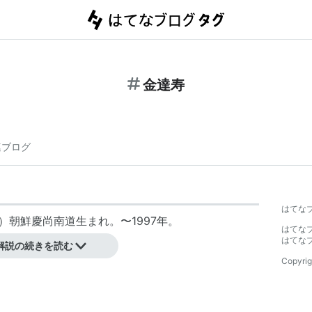
金達寿
連ブログ
はてな
旧暦）朝鮮慶尚南道生まれ。〜1997年。
はてな
で来日。
はてな
解説の続きを読む
Copyrig