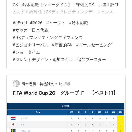
GK「鈴木彩艶【ショータイム】（守備的GK）」選手評価
とおすすめ育成（GKディフレクティングディフェンス✕
ビジョナリーパス）【ジャパン2026第2弾】 イーフト
#
eFootball2026
#
イーフト
#
鈴木彩艶
2026｜日本最強GK「鈴木彩艶【ショータイム】（守備的
#
サッカー日本代表
GK）」選手評価とおすすめ育成（GKディフレクティング
#
GKディフレクティングディフェンス
ディフェンス✕ビジョナリーパス）【ジャパン2026第2
#
ビジョナリーパス
#
守備的GK
#
ゴールセービング
弾】 育成方針 育成情報 １．選手評価・トップステータ
#
ショータイム
ス ２．基本情報 ３．ステータス情報（詳細） ４．おす
#
タレントデザイン・追加スキル・追加ブースター
すめ設…
•
青の悪魔 徒然雑文
1ヶ月前
FIFA World Cup 26 グループ Ｆ 【ベスト11】