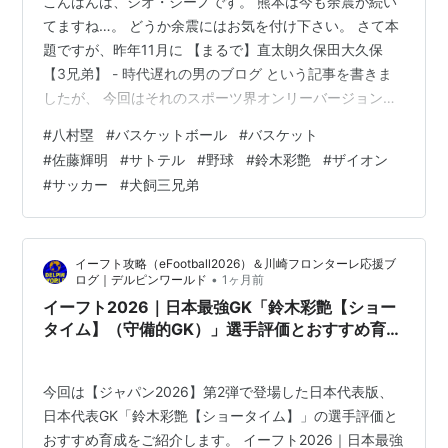
こんばんは、ジオ・ジーノです。 熊本は今も余震が続い
てますね…。 どうか余震にはお気を付け下さい。 さて本
題ですが、昨年11月に 【まるで】直太朗久保田大久保
【3兄弟】 - 時代遅れの男のブログ という記事を書きま
したが、 今回はそれのスポーツ界オンリーバージョンで
行きたいと思います！ 水島新司『ドカベン』の″犬飼三兄
#
八村塁
#
バスケットボール
#
バスケット
弟″（（左から）武蔵（次男）、小次郎（長男）、知三郎
#
佐藤輝明
#
サトテル
#
野球
#
鈴木彩艶
#
ザイオン
（三男））※ちなみに、こちらはマジの三兄弟です。
#
サッカー
#
犬飼三兄弟
イーフト攻略（eFootball2026）＆川崎フロンターレ応援ブ
•
ログ｜デルピンワールド
1ヶ月前
イーフト2026｜日本最強GK「鈴木彩艶【ショー
タイム】（守備的GK）」選手評価とおすすめ育成
（GKディフレクティングディフェンス✕ビジョナ
リーパス）【ジャパン2026第2弾】
今回は【ジャパン2026】第2弾で登場した日本代表版、
日本代表GK「鈴木彩艶【ショータイム】」の選手評価と
おすすめ育成をご紹介します。 イーフト2026｜日本最強