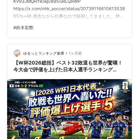
KV93JMQRY8/ep/895GRLQRWP
https://x.com/nhk_soccer/status/20739116610613538
65?s=46 残念ながら仕事なので録画してきました。伊勢
佳世ちゃんもゲストです（朝ドラにでているようです）
#
鈴木彩艶
帰ってから見よう。 鈴木奈穂子アナと
https://x.com/nhk_soccer/status/20740836479601012
00?s=46 西川周ちゃん お帰り彩艶🖐️
•
https://x.com/shusa…
ゆるっとランキング倉庫
1ヶ月前
【W杯2026総括】ベスト32敗退も世界が驚嘆！
今大会で評価を上げた日本人選手ランキング
TOP5