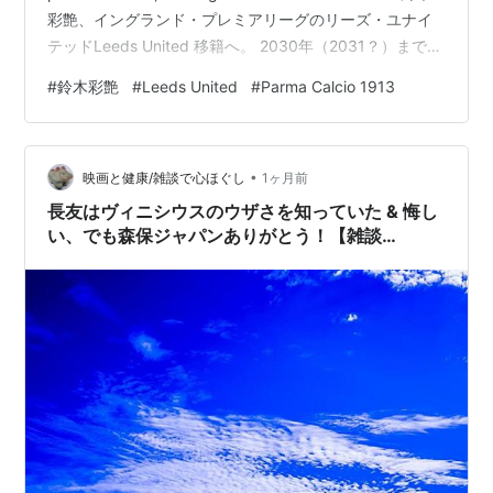
彩艶、イングランド・プレミアリーグのリーズ・ユナイ
テッドLeeds United 移籍へ。 2030年（2031？）までの
契約で合意した模様。田中碧選手とチームメイトになる
#
鈴木彩艶
#
Leeds United
#
Parma Calcio 1913
のかな？
https://x.com/krrishft/status/2072286767944745460?
s=46 🇯🇵ありがとう。…
•
映画と健康/雑談で心ほぐし
1ヶ月前
長友はヴィニシウスのウザさを知っていた & 悔し
い、でも森保ジャパンありがとう！【雑談
180】