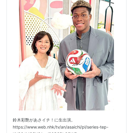
鈴木彩艶があさイチ！に生出演。
https://www.web.nhk/tv/an/asaichi/pl/series-tep-