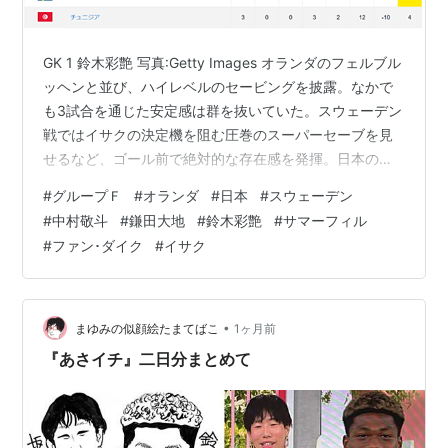
GK 1 鈴木彩艶 写真:Getty Images オランダのフェルブル
ッヘンと並び、ハイレベルのセービングを披露。なかで
も3試合を通じた安定感は群を抜いていた。スウェーデン
戦ではイサクの決定機を阻む圧巻のスーパーセーブを見
せるなど、ゴール前で絶対的な存在感を発揮。日本のグ
ループステージ2位通過を支えた最大の立役者だった。
#
グループＦ
#
オランダ
#
日本
#
スウェーデン
DF 22 デンゼル・ダンフリース 写真:Getty Images 初戦
#
中村敬斗
#
鎌田大地
#
鈴木彩艶
#
サマーフィル
は日本の圧力に苦しんだ。しかし、その鬱憤を晴らすか
#
ファン･ダイク
#
イサク
のように第2戦以降は右サイドの絶対的な支配者として君
臨。破壊的な推進力から高精度のクロスを連発し、2試合
連続で爆発力を見せた。 DF 4 フィルヒル・フ…
•
まゆみの似顔絵たまてばこ
1ヶ月前
『あさイチ』二日分まとめて