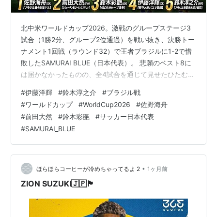
北中米ワールドカップ2026。激戦のグループステージ3
試合（1勝2分、グループ2位通過）を戦い抜き、決勝トー
ナメント1回戦（ラウンド32）で王者ブラジルに1-2で惜
敗したSAMURAI BLUE（日本代表）。 悲願のベスト8に
は届かなかったものの、全4試合を通じて見せたひたむき
な戦術と個人のクオリティは、海外メディアやスカウト
#
伊藤洋輝
#
鈴木淳之介
#
ブラジル戦
陣から高い評価を得ています。 今回は、グループステー
#
ワールドカップ
#
WorldCup2026
#
佐野海舟
ジからブラジル戦までの全4試合を通じ、世界に向けて自
#
前田大然
#
鈴木彩艶
#
サッカー日本代表
身の価値を最も高めた5人の選手をランキング形式で深掘
#
SAMURAI_BLUE
りします！ 第1位：MF 佐野海舟（マインツ） ★「遠藤
航の後継者」を証明した中盤のボールハンター 今大会、
世界に最…
•
ほらほらコーヒーが冷めちゃってるよ 2
1ヶ月前
ZION SUZUKI🇯🇵🏴󠁧󠁢󠁥󠁮󠁧󠁿