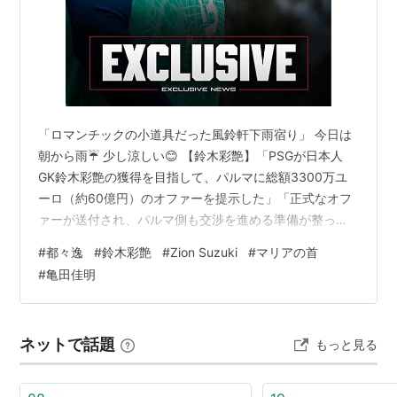
「ロマンチックの小道具だった風鈴軒下雨宿り」 今日は
朝から雨☔ 少し涼しい😊 【鈴木彩艶】「PSGが日本人
GK鈴木彩艶の獲得を目指して、パルマに総額3300万ユ
ーロ（約60億円）のオファーを提示した」「正式なオフ
ァーが送付され、パルマ側も交渉を進める準備が整った
ことで、PSGはユヴェントスをリードする形となった」
#
都々逸
#
鈴木彩艶
#
Zion Suzuki
#
マリアの首
「またPSGは鈴木に対して、（PSGの実質的な第2GK）
#
亀田佳明
シュヴァリエの去就を見据えた上で、クラブのプロジェ
クトについて説明を行っている」交渉成立間近だと （移
籍専門ジャーナリストのファブリツィオ・ロマーノ氏）
ネットで話題
もっと見る
🚨🔴🔵 EXCLUSIVE: Paris Saint-Germain se…