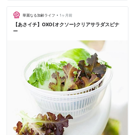
年生の時の同級生だという 伊勢、鈴木アナは嬉しさを抑
えきれない感じでした 他のゲストは サッカー日本代表
GKの鈴木彩艶さんと 料理家栗原はるみさんのご子息栗原
•
華麗なる加齢ライフ
1ヶ月前
心平さん なんと盛り…
【あさイチ】OXO(オクソー)クリアサラダスピナ
ー