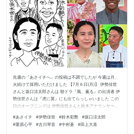
先週の『あさイチへ』の投稿は不調でしたが 今週は月、
火続けて採用いただけました 【7月６日(月)】 伊勢佳世
さんと坂口涼太郎さんは 朝ドラ『風、薫る』の出演者 伊
勢佳世さんは『虎に翼』にも出てらっしゃいました この
日のオープニングは 伊勢佳世さんと鈴木アナウンサーの
ツーショットで 朝ドラ受けをしてくれました この日の
#
あさイチ
#
伊勢佳世
#
鈴木彩艶
#
坂口涼太郎
『風、薫る』は山本辰治が亡くなるシーンで 妻・テイ役
#
栗原心平
#
古川琴音
#
中村蒼
#
田上大喜
の伊勢佳世の号泣シーンで終わったばかり なのに高校一