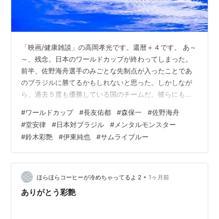
「映画/健康雑談」の高岡孝光です。還暦＋４です。 あ～
～、残念。日本のワールドカップが終わってしまった。
前半、佐野海舟選手のみごとな先制点が入ったことであ
のブラジルに勝てるかもしれないと思った。しかしなが
ら、過去５度も優勝している国のチームだ。彼らにも積
み重ねてきた歴史がある。彼らの歴史の前に日本の歴史
#
ワールドカップ
#
長友佑都
#
森保一
#
佐野海舟
はまだまだ日が浅すぎたのかもしれない。
#
堂安律
#
日本対ブラジル
#
メンタルモンスター
#
鈴木彩艶
#
伊東純也
#
サムライブルー
•
ほらほらコーヒーが冷めちゃってるよ 2
1ヶ月前
ありがとう彩艶