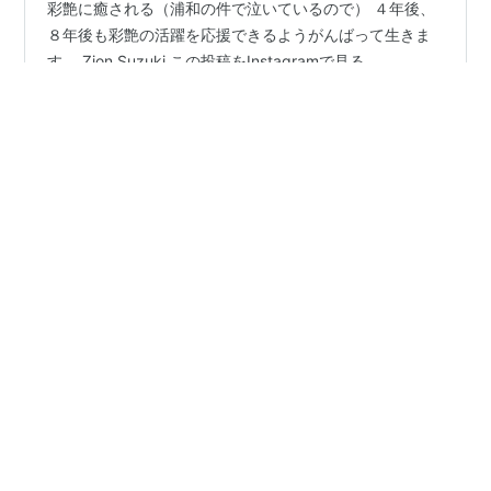
彩艶に癒される（浦和の件で泣いているので） ４年後、
８年後も彩艶の活躍を応援できるようがんばって生きま
す。 Zion Suzuki この投稿をInstagramで見る
www.instagram.com
#
鈴木彩艶
#
Zion Suzuki
•
これってやはり化石？ 私のライフスタイル！（2）
1ヶ月
前
日本対ブラジル戦(W杯)応援した