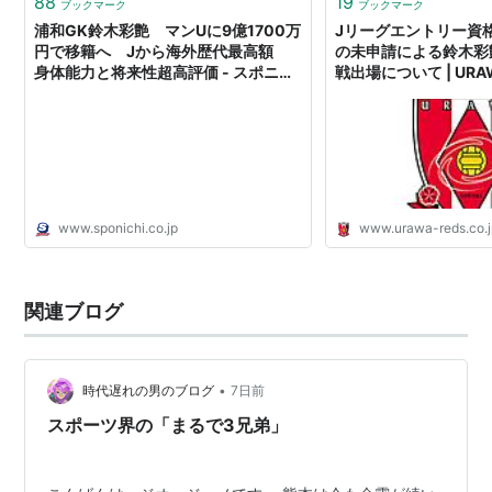
88
19
ブックマーク
ブックマーク
浦和GK鈴木彩艶 マンUに9億1700万
Jリーグエントリー資
円で移籍へ Jから海外歴代最高額
の未申請による鈴木彩
身体能力と将来性超高評価 - スポニチ
戦出場について | URAW
Sponichi Annex サッカー
DIAMONDS OFFICIA
www.sponichi.co.jp
www.urawa-reds.co.
関連ブログ
•
時代遅れの男のブログ
7日前
スポーツ界の「まるで3兄弟」