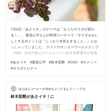
7月6日『あさイチ』のテーマは「おうちサラダが変わ
る！」。 栗原心平さんの料理コーナーで『サラダをおい
しくするポイントは「しっかり水気をきること」』とお
っしゃっていました。 ゲストのサッカーワールドカップ
（W杯）日本代表のゴールキーパー鈴木彩艶選手が使用
した「サラダスピナー」 OXO(オクソー) クリアサラダス
#
あさイチ
#
栗原心平
#
鈴木彩艶
#
OXO
#
オクソー
ピナー OXO(オクソー) クリアサラダスピナー 片手でフタ
#
サラダスピナー
中央のノブを押すだけで中のカゴが回転し、簡単に野菜
の水切りができます。面倒なハンドル回しやコードを引
く必要がなく、スムーズな操作感を実現しました。ノブ
は濡れた手でも滑らず、フラットで手になじみやすい設
•
ほらほらコーヒーが冷めちゃってるよ 2
1ヶ月前
計です。 【公式】 OXO …
鈴木彩艶があさイチ！に