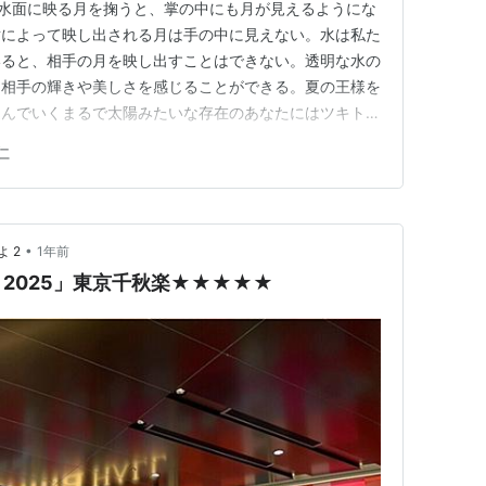
】水面に映る月を掬うと、掌の中にも月が見えるようにな
射によって映し出される月は手の中に見えない。水は私た
いると、相手の月を映し出すことはできない。透明な水の
、相手の輝きや美しさを感じることができる。夏の王様を
込んでいくまるで太陽みたいな存在のあなたにはツキトと
語りで歌を口ずさむツキトに、アンドウがきっかけとなっ
仁
増えていく。夏の王様はポップなサウンドの裏にどこか悩
言葉が散りばめられている…
•
 2
1年前
2025」東京千秋楽★★★★★