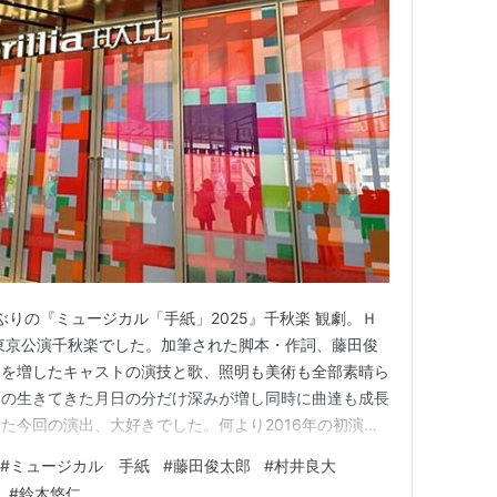
にて初日ぶりの『ミュージカル「手紙」2025』千秋楽 観劇。Ｈ
東京公演千秋楽でした。加筆された脚本・作詞、藤田俊
みを増したキャストの演技と歌、照明も美術も全部素晴ら
達の生きてきた月日の分だけ深みが増し同時に曲達も成長
た今回の演出、大好きでした。何より2016年の初演、
の今回も初日より皆さまどんどん歌が上手くなっていてび
#
ミュージカル 手紙
#
藤田俊太郎
#
村井良大
とか、初演から欠かせない染谷さんまでもが！村井くんも
#
鈴木悠仁