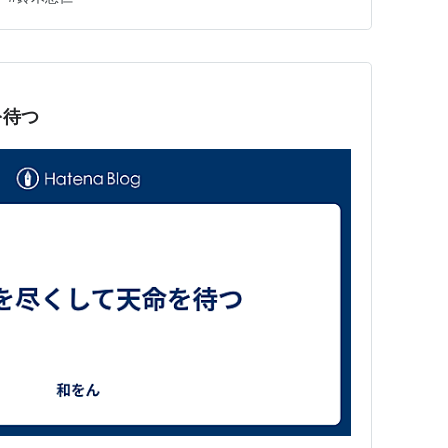
そし…
を待つ