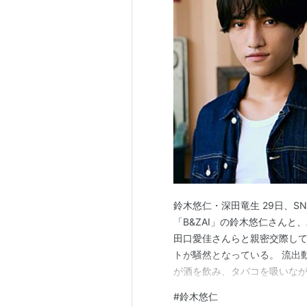
鈴木悠仁・深田竜生 29日、S
「B&ZAI」の鈴木悠仁さんと、
田口愛佳さんらと親密交際し
トが騒然となっている。 流出
が酒を飲み、タバコを吸いなが
いた。動画が撮影された時期
#
鈴木悠仁
されており、未成年飲酒、未成