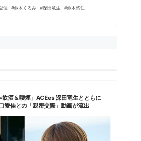
愛佳
#
鈴木くるみ
#
深田竜生
#
鈴木悠仁
成年飲酒＆喫煙」ACEes 深田竜生とともに
＆田口愛佳との「親密交際」動画が流出