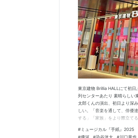
東京建物 Brillia HALL
列センターあたり 素晴らしい
太郎くんの演出、初日より深
しい。「音楽を通して、俳優
する」「家族」をより際立てる
再演、再々演時より、４回目
#
ミュージカル『手紙』2025
っくり（元々上手いSpiくん
#
優河
#
染谷洸太
#
川口竜也