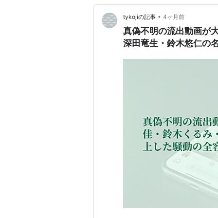
•
tykojiの記事
4ヶ月前
真偽不明の流出動画が
深田竜生・鈴木悠仁の