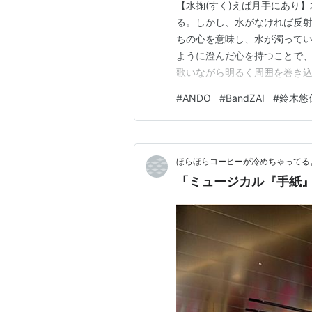
【水掬(すく)えば月手にあり
る。しかし、水がなければ反
ちの心を意味し、水が濁って
ように澄んだ心を持つことで
歌いながら明るく周囲を巻き
いう名前がついていた。弾き
#
ANDO
#
BandZAI
#
鈴木悠
て一人また一人と歌う仲間が
みを抱える人へのエールとなる
ほらほらコーヒーが冷めちゃってるよ
「ミュージカル『手紙』