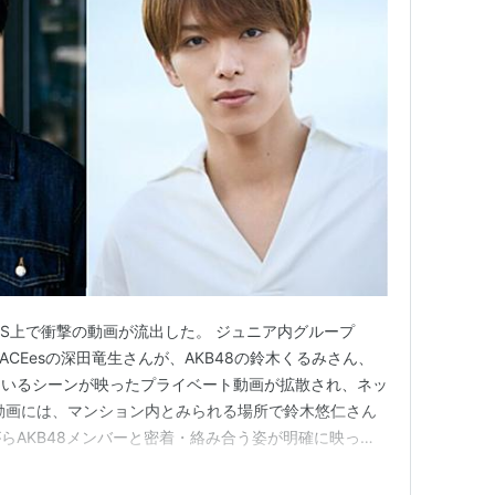
NS上で衝撃の動画が流出した。 ジュニア内グループ
ACEesの深田竜生さんが、AKB48の鈴木くるみさん、
ているシーンが映ったプライベート動画が拡散され、ネッ
動画には、マンション内とみられる場所で鈴木悠仁さん
らAKB48メンバーと密着・絡み合う姿が明確に映って
は、鈴木悠仁さんが未成年のタイミングではないかと指摘
年喫煙の可能性が高まっている。 深田竜生さんに関し