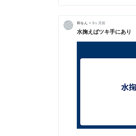
ては、姿は映っていなかったも
•
和をん
9ヶ月前
水掬えばツキ手にあり