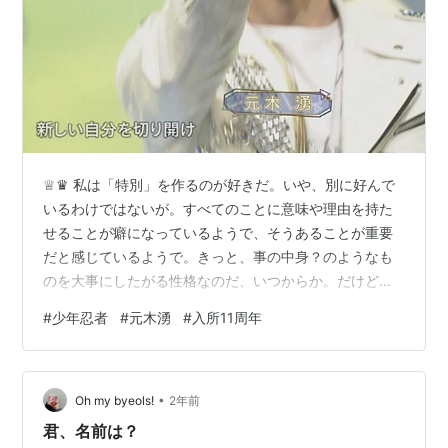
♕♛ 私は「特別」を作るのが好きだ。いや、別に好んで
いるわけではないが。すべてのことに意味や理由を持た
せることが癖になっているようで、そうあることが重要
だと感じているようで。きっと、事の中身？のようなも
のを大事にしたがる性格なのだ、いつからか。だけどま
あ、そういうのは大変でもある。やめた～い、と思う時
#
少年忍者
#
元木湧
#
入所11周年
など、しぬほどある。でもまあ、たのしいし、やっぱり
大事だし、守りたいことでもあるし・・・と言い訳を重
ねて、結局、きみとぼくのストーリーがはじまった日の
•
数字がならぶ時刻に投稿しよう！とか考えて、数日過ご
Oh my byeols!
2年前
していた。この調子では、「え、なんとなく」なんて言
君、名前は？