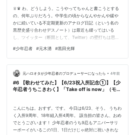
♕♛ わ、どうしよう。こうやってちゃんと書こうとする
の、何年ぶりだろう。中学生の頃からなんやかんや緩や
かに続いている不定期更新のアナログ日記（という名の
黒歴史盛り合わせデスノート）は最近も綴ってはいる
し、ツイッター（断固として、Twitter）の壁打ちは思想
パラダイスだけれど。キーボードを叩く音を、業務以外
#
少年忍者
#
元木湧
#
黒田光輝
で聞くのはずいぶん久しぶりに思う。大学のレポート地
獄を経て速くなったタイピングは、もう一段階速くなっ
た気がしなくもない。打ち間違いは多い。よく「尾根ギ
•
アいたします」となる。けれど爪が長くてもスピードは
元ハロオタが少年忍者のプロデューサーになったら
4年前
落ちない。折れるかも・・・という不安も、既にない。
#6 【歌わせてみた】【6/23祝入所記念①】【少
慣れるというのはすごいことである。 韓国の…
年忍者うちこきわく】「Take off is now」（モー
ニング娘。）
こんにちは。おすず。です。 今日は6/23、そう。 うちわ
く入所9周年、18年組入所4周年。 該当担の皆さん、おめ
でとうございます！ 少年忍者のうち9忍もアニバーサリ
ーボーイがいるこの1日、1日だけじゃ絶対に祝いきれな