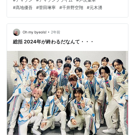
んですよ。 だから、すぐに使い切り頻繁に買う日用品
#
髙地優吾
#
菅田琳寧
#
千井野空翔
#
元木湧
は、年間を通して考えるとたぶん、お得。 prime
Video。 プライム会員でも一部のアニメや映画などは1作
品に対して。 視聴にお金がかかる事がありますから、月
会費以外に、別途、視聴にお金がかかる…
•
Oh my byeols!
2年前
総括 2024年が終わるだなんて・・・