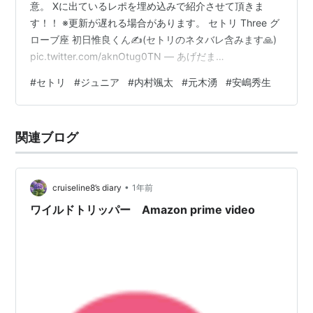
意。 Xに出ているレポを埋め込みで紹介させて頂きま
す！！ ※更新が遅れる場合があります。 セトリ Three グ
ローブ座 初日惟良くん✍️(セトリのネタバレ含みます🙏)
pic.twitter.com/aknOtug0TN — あげだま
(@agedamaaaaa) 2026年8月6日 気になるレポ 【
#
セトリ
#
ジュニア
#
内村颯太
#
元木湧
#
安嶋秀生
Three 8/6 初日 】内村颯太くん MCグッズ紹介内村「僕
のポイントは〜前髪があります〜^^」客席「(大拍手)」内
村「もうね、前髪伸びて本当は下ろせるくらいになった
関連ブログ
んですよ〜」内村「下ろして欲しい人〜？」客席「(大拍
手)」→C…
•
cruiseline8’s diary
1年前
ワイルドトリッパー Amazon prime video