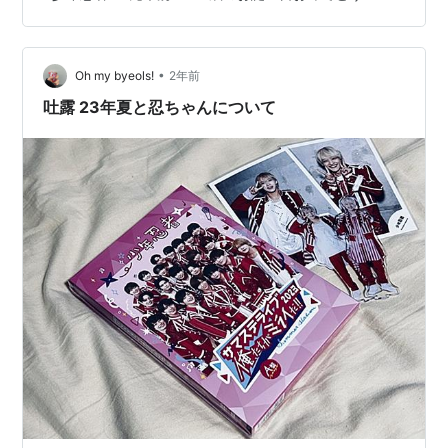
もっています。 本当は、生きる気力も精神も心も感受性
も思考もなにもかも、私を私たらしめるありとあらゆる
すべてを失っていて、こうやって文章をしたためること
•
だって、笑えるくらいに覚束ない。かっこわるいね～ あ
Oh my byeols!
2年前
からさまにネガティブで始まっていて、喜ばしい日にそ
吐露 23年夏と忍ちゃんについて
んなことするな！と自分でも心底思うが、違…