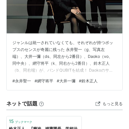
セレッソ大阪
リスト::サッカー選手::日本/さ行
ジャンルは統一されていなくても、それぞれが持つポッ
プスのセンスが奇麗に残った 永井聖一（g、写真左
端）、大井一彌（ds、同左から2番目）、Daoko（vo、
同中央）、網守将平（k、同右から2番目）、鈴木正人
（b、同右端）が、バンドQUBITを結成！ Daokoのサポ
ートメンバーとしてライブを支え、それぞれのフィール
#
永井聖一
#
網守将平
#
大井一彌
#
鈴木正人
ドでの活躍も目覚ましい5人が集結して奏でるサウンド
は、ポップなフィールドに挑戦的な表現をちりばめなが
らリスナーの耳を引きつける。ここでは、永井と網守へ
ネットで話題
もっと見る
のインタビューを敢行。サポートとバンドでの表現の違
いや彼らの制作スタイルを通し、QUBITの音の魅力に迫
る。 Text：Kanako …
15
ブックマーク
鈴木正人 『籠池 靖憲園長 学校法