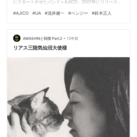
にスタートさせたバンド＝AJICO。2001年にリリースし
たアルバム『深緑』は、みずみずしくも異彩を放つサウ
#
AJICO
#
UA
#
浅井健一
#
ベンジー
#
鈴木正人
ンドで現在も根強いリスナーを有するものの、バンド自
体は同年に活動を休止。メンバーはそれぞれの活動にま
い進することとなったが、今年５月に４曲入りのEP『接
•
続』で待望の再始動を果たした。UAのライブ・メンバー
AMASHINと戦慄 Part.2
13年前
としても知られる鈴木正人がサウンド・プロデュースを
リアス三陸気仙沼大使様
手掛け、バンド主体ながらエ…