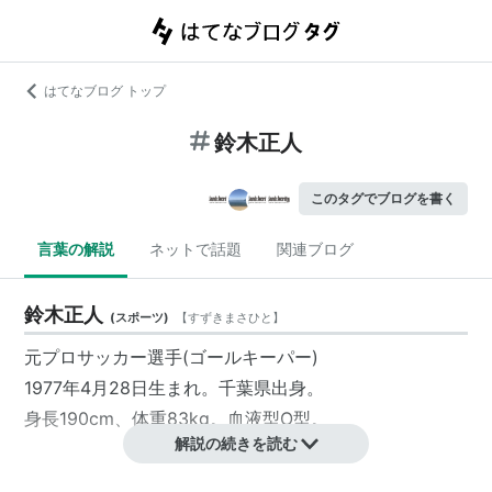
はてなブログ トップ
鈴木正人
このタグでブログを書く
言葉の解説
ネットで話題
関連ブログ
鈴木正人
(
スポーツ
)
【
すずきまさひと
】
元プロサッカー選手(ゴールキーパー)
1977年4月28日生まれ。千葉県出身。
身長190cm、体重83kg。血液型O型。
解説の続きを読む
選手歴