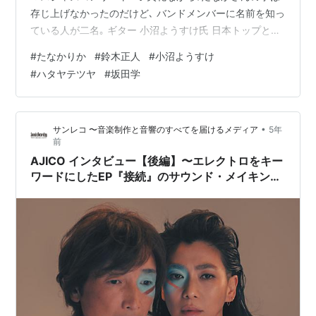
存じ上げなかったのだけど､ バンドメンバーに名前を知っ
ている人が二名｡ ギター 小沼ようすけ氏 日本トップとい
って差し支えあるまいジャズギタリスト｡ ベース 鈴木正
#
たなかりか
#
鈴木正人
#
小沼ようすけ
人氏 リトルクリーチャーズ！五代目グランドイカ天キン
#
ハタヤテツヤ
#
坂田学
グ！！！！笑 ピアノ ハタヤテツヤ氏 元EGO-WRAPPIN ｡
ドラム なんと尾道産まれ､坂田学氏｡お父さんは Sax 奏者
の坂田明氏｡ 凄いメンバーじゃないか！ コンサートはジ
•
サンレコ 〜音楽制作と音響のすべてを届けるメディア
5年
ャズ素人にも解り易く大変素晴らしかった｡ …
前
AJICO インタビュー【後編】〜エレクトロをキー
ワードにしたEP『接続』のサウンド・メイキング
に迫る