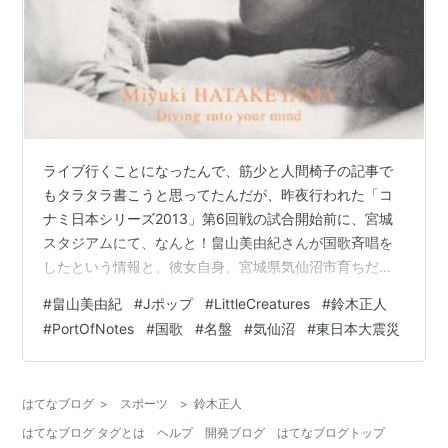
ライブ行くことになったんで、筋少と人間椅子の記事で
もタラタラ書こうと思ってたんだが、昨夜行われた「コ
ナミ日本シリーズ2013」第6回戦の試合開始前に、宮城
スタジアムにて、なんと！畠山美由紀さんが国歌斉唱を
したという情報と、彼女自身、宮城県気仙沼市育ちだっ
たということを知って、「ガングロおやじの国歌斉唱を
#
畠山美由紀
#
Jポップ
#
LittleCreatures
#
鈴木正人
目撃しといて、畠山さんの国歌斉唱を見逃すとは！！」
#
PortOfNotes
#
国歌
#
名盤
#
気仙沼
#
東日本大震災
という、この大変残念な気持ちを慰めるべく、畠山さん
のことについて書こうかと。http://www.musicman-
net.com/artist/30375.html畠山さんの歌声に最初に出会
はてなブログ
>
スポーツ
>
鈴木正人
った記憶はちょっと曖昧で、多分やけどリトル・クリー
はてなブログ タグとは
ヘルプ
開発ブログ
はてなブログトップ
チャ…