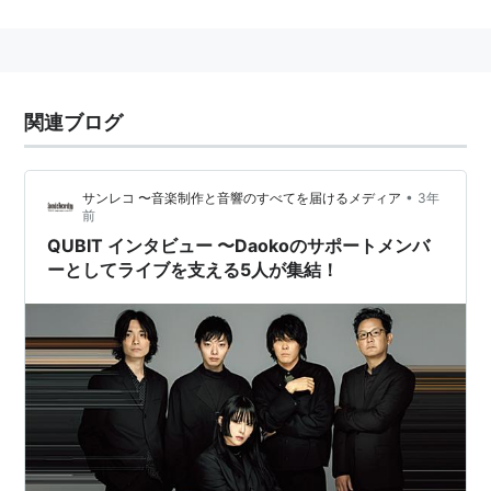
-1992
さつきが丘中学
1993-1995
関連ブログ
市立船橋高校
1996-1999
•
サンレコ 〜音楽制作と音響のすべてを届けるメディア
3年
専修大学
前
2000-2005
QUBIT インタビュー 〜Daokoのサポートメンバ
ーとしてライブを支える5人が集結！
湘南ベルマーレ
2006
セレッソ大阪
2007
徳島ヴォルティス(期限付き移籍)
2008-2009