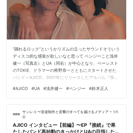
“踊れるロック”というかリズムの立ったサウンドそういう
ディスコ的な感覚が欲しいなと思って ベンジーこと浅井
健一（写真左）とUA（同右）が中心となり、ベーシスト
のTOKIE、ドラマーの椎野恭一とともにスタートさせた
バンド＝AJICO。2001年にリリースしたアルバム『深
緑』は、みずみずしくも異彩を放つサウンドで現在も根
#
AJICO
#
UA
#
浅井健一
#
ベンジー
#
鈴木正人
強いリスナーを有するものの、バンド自体は同年に活動
を休止。メンバーはそれぞれの活動にまい進することと
なったが、今年５月に４曲入りのEP『接続』で待望の再
•
サンレコ 〜音楽制作と音響のすべてを届けるメディア
5年
始動を果たした。UAのライブ・メンバーとしても知られ
前
る鈴木正人がサウンド・プロデュースを手掛け、バンド
AJICO インタビュー【前編】〜EP『接続』で果
主体ながらエレクトロニック・…
たしたバンド再始動のきっかけとUAの目指したも