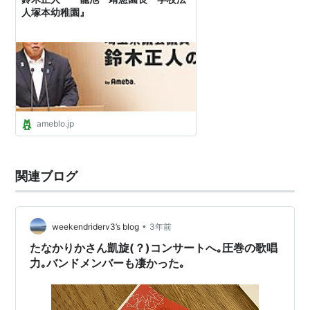
人塚本幼稚園』
ameblo.jp
関連ブログ
•
weekendriderv3’s blog
3年前
たなかりかさん凱旋(？)コンサートへ｡圧巻の歌唱
力｡バンドメンバーも凄かった｡