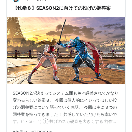
pic.twitter.com/YvPNtdBBsa — 格ゲーオンライン大会
【鉄拳８】SEASON2に向けての投げの調整案
情報 …
SEASON2が決まってシステム面も色々調整されてかなり
変わるらしい鉄拳８。 今回は個人的にイジってほしい投
げの調整案について語っていくお話。 今回は主に３つの
調整案を持ってきました！ 共感していただけたら幸いで
す。(´・ω・｀) ① 投げのスカ硬直を大きくする 前作の
話ですが、スティーブのクイックフックが猛威を振るっ