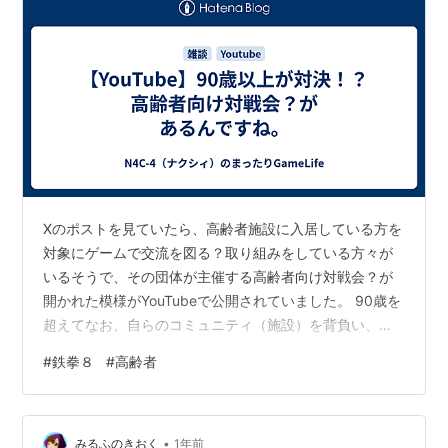
Xのポストを見ていたら、高齢者施設に入居している方を
対象にゲームで交流を図る？取り組みをしている方々が
いるそうで、その団体が主催する高齢者向け対戦会？が
開かれた模様がYouTubeで公開されていました。 90歳を
超えてなお、自らのコミュニティ（施設）を背負い、格
闘ゲーム大会の舞台に立つ――。格闘ゲーマーとしての
#
鉄拳８
#
高齢者
一つの到達点がここにある。老いることは挑戦を諦める
ことではない。年を重ねることは情熱を失うことではな
い。君は90歳になっても、闘う理由を持ち続けられる
•
か？ https://t.co/7MGm2G8j0u
みるふのきおく
1年前