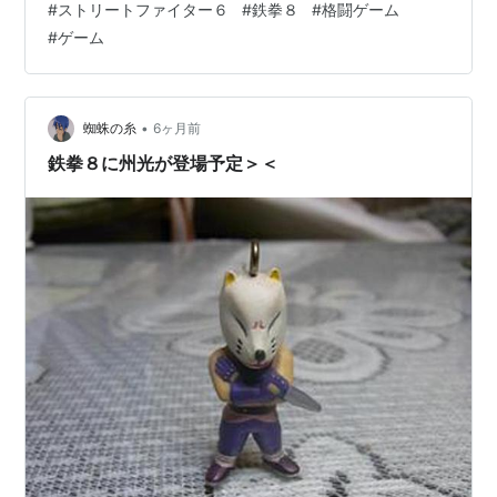
#
ストリートファイター６
#
鉄拳８
#
格闘ゲーム
○•°☆𝗬𝗔𝗕𝗨𝗞𝗜☆°•○ ┐⁠(´–⁠`)…
#
ゲーム
•
蜘蛛の糸
6ヶ月前
鉄拳８に州光が登場予定＞＜