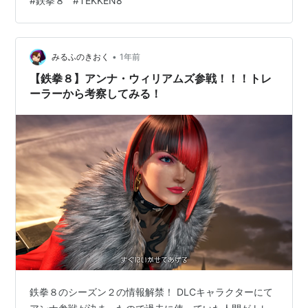
#
鉄拳８
#
TEKKEN8
ていた時にスカ硬直が大きくなる調整が施されましたが
まさしくその調整です。 せっかく上段という弱点がある
のに硬直が短いためしゃがんでスカしても浮かすのがや
•
や難しいかなと。 これによって初心者の方もスカしてワ
みるふのきおく
1年前
ザを返すというのもやりやすくなり敷居も下がると思い
【鉄拳８】アンナ・ウィリアムズ参戦！！！トレ
ます！ ② 投げ抜け後の状…
ーラーから考察してみる！
鉄拳８のシーズン２の情報解禁！ DLCキャラクターにて