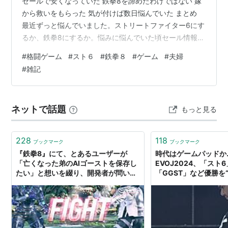
セールで安くなっていた 鉄拳8を諦めたわけではない 嫁
から救いをもらった 気が付けば数日悩んでいた まとめ
最近ずっと悩んでいました。ストリートファイター6にす
るか、鉄拳8にするか。悩みに悩んでいた頃セール情報を
見ると・・・欲しかった作品が安くなっていた。 前回の
#
格闘ゲーム
#
スト６
#
鉄拳８
#
ゲーム
#
夫婦
記事を書いたあとも、YouTubeで対戦動画を見たり、レ
#
雑記
ビューを読んだり、ストアページを開いたり閉じたりし
ていました。 正直なところ、自分でも少し呆れていま
す。ゲームを買う前なのに、買った後みたいな熱量で考
ネットで話題
もっと見る
えていました。 結局スト6を買いました そして結論から
言うと、ストリートファ…
228
118
ブックマーク
ブックマーク
『鉄拳8』にて、とあるユーザーが
時代はゲームパッドか
「亡くなった弟のAIゴーストを保存し
EVOJ2024、「スト
たい」と想いを綴り、開発者が問い合
「GGST」など優勝を
わせに反応。弟の意思は『鉄拳8』の
巻 各選手の使用デバ
中に残り続ける - AUTOMATON
る