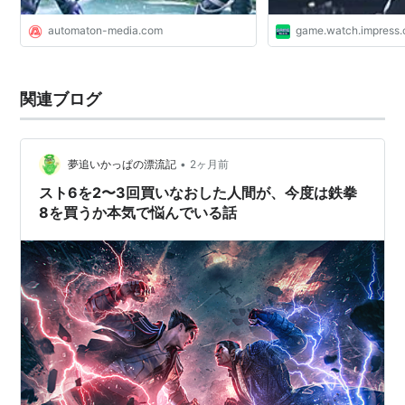
automaton-media.com
game.watch.impress.
関連ブログ
•
夢追いかっぱの漂流記
2ヶ月前
スト6を2〜3回買いなおした人間が、今度は鉄拳
8を買うか本気で悩んでいる話