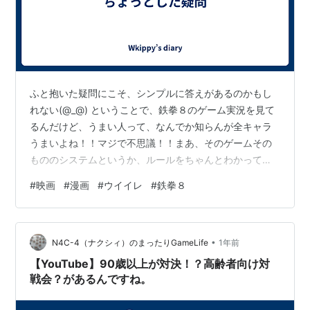
ふと抱いた疑問にこそ、シンプルに答えがあるのかもし
れない(@_@) ということで、鉄拳８のゲーム実況を見て
るんだけど、うまい人って、なんでか知らんが全キャラ
うまいよね！！マジで不思議！！まあ、そのゲームその
もののシステムというか、ルールをちゃんとわかってる
んだと思う www.youtube.com こちとら、一人のキャラ
#
映画
#
漫画
#
ウイイレ
#
鉄拳８
しかできないうえに、普通に弱いときたもんだ！！！と
りあえず、鉄拳８はまだやったことないけど、過去の鉄
拳だと、投げ抜けと下段攻撃が裁けなかったからな。そ
•
りゃ負けるよ！！！ 今、そういうゲームもやりたいんだ
N4C-4（ナクシィ）のまったりGameLife
1年前
よね！！でも、パチもそうなんだけど、ゲームとか、一
【YouTube】90歳以上が対決！？高齢者向け対
人でやっててもつまらないか…
戦会？があるんですね。