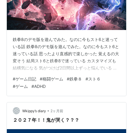
鉄拳8のデモ版を遊んでみた。なのに今もスト6と迷って
いる話 鉄拳8のデモ版を遊んでみた。なのに今もスト6と
迷っている話 思ったより直感的で楽しかった 覚えるの大
変そう 結局スト6と鉄拳8で迷っている カスタマイズも
結構気になる 気がつけば2日間以上ずっと悩んでいる こ
れってADHDあるあるなのかもしれない 今のところの感
#
ゲーム日記
#
格闘ゲーム
#
鉄拳８
#
スト６
想 最近、格闘ゲームが気になっています。 ただ、問題が
#
ゲーム
#
ADHD
あります。私は昔から興味があちこち飛びやすいタイプ
です。 「これ面白そう！」と思って買ったのに、数週間
後には別のゲームが気になっていることも珍しくありま
せん。 実際、ストリートファイター6も過去に2〜3回買
•
Wkippy’s diary
2ヶ月前
いなおす（笑）。し…
２０２７年！！鬼が哭く？？？