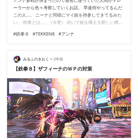
アンナ参戦が決まったので過去に使っていた人間がトレ
ーラーから色々考察していくお話。 早速何やってるんだ
この人…。 ニーナと同様にマイ銃を持参してきてるみた
い。 鉄拳とは…。（今更） 続いて銃を構える新しい構え
っぽいものが追加されてました！ 動画だと立ち途中ＬＰ
#
鉄拳８
#
TEKKEN8
#
アンナ
の新派生から写真の構えにいくっぽい。 さらにここから
懐かしのカオスジャッジメントにも移行していました！
細かいんですがアンナの代名詞ワザ、アガペイトアロー
•
通称アガペに青いエフェクトが追加されていますね。 と
みるふのきおく
2年前
いうことは簡易コマンドが追加されて扱いやすくなるの
【鉄拳８】ザフィーナのＷＰの対策
かな？ またもやアンナの代名詞…