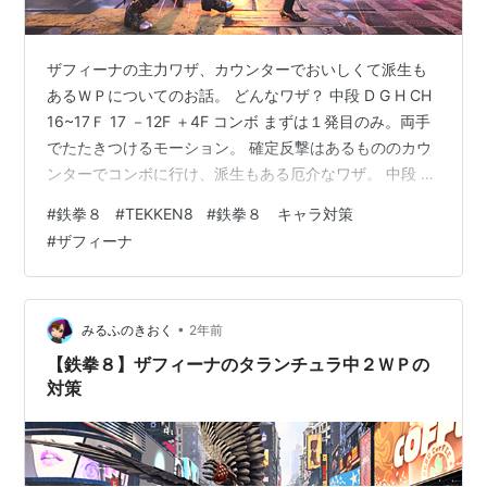
ザフィーナの主力ワザ、カウンターでおいしくて派生も
あるＷＰについてのお話。 どんなワザ？ 中段 D G H CH
16~17Ｆ 17 －12F ＋4F コンボ まずは１発目のみ。両手
でたたきつけるモーション。 確定反撃はあるもののカウ
ンターでコンボに行け、派生もある厄介なワザ。 中段 D
G H CH 24~25Ｆ 10 －10F ＋1F ＋6F 続いて２発目。今
#
鉄拳８
#
TEKKEN8
#
鉄拳８ キャラ対策
度は体を回転させ右足で蹴るワザ。 こちらも確定反撃が
#
ザフィーナ
あるがカウンターでコンボには行けないものの、３発目
まで連続ヒットして中々馬鹿にならない火力。 ちなみに
１発目カウンターでここまで出し切っていてもコンボに
行かれるためわりと使用頻度は高…
•
みるふのきおく
2年前
【鉄拳８】ザフィーナのタランチュラ中２ＷＰの
対策