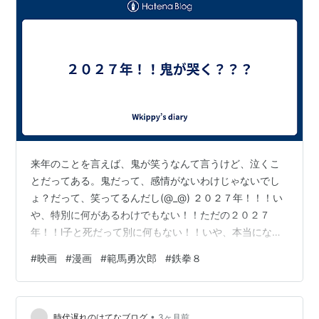
来年のことを言えば、鬼が笑うなんて言うけど、泣くこ
とだってある。鬼だって、感情がないわけじゃないでし
ょ？だって、笑ってるんだし(@_@) ２０２７年！！！い
や、特別に何があるわけでもない！！ただの２０２７
年！！l子と死だって別に何もない！！いや、本当にない
もないのよ！！２０２６年！！何もない２０２６年を乗
#
映画
#
漫画
#
範馬勇次郎
#
鉄拳８
り越えたら、２０２７年が来るのよ！！ まあ、当たり前
の話なんだけど！！２０２６年が終わったら２０２７
年！！！めちゃくちゃ当たり前の話！！！でも、そんな
•
何もないと思っていた２０２７年にある事件が起こるの
時代遅れのはてなブログ
3ヶ月前