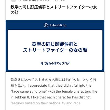
よ！！２０２７年まで、あと何日だって話よ！！ まあ、
鉄拳の同じ顔症候群とストリートファイターの女
あと何日かはわからないけど、よく考えたらあ…
の顔
鉄拳８に比べてスト６の女の顔には幅がある、という投
稿を見た。I appreciate that they didn't fall into the
"face same syndrome" with the female characters like
in Tekken 8; I like that each character has distinct
features based on their nationality and race
https://t.co/mfmtK1sGau pic.twitter.com/Qjlw6eTEbE—