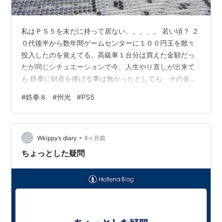
私はＰＳ５を未だに持って居ない、、、、。 若い頃？ ２
０代後半から数年間ゲームセンターに１００円玉を散々
投入したのを覚えてる。高級車１台分は買えた金額だっ
たが同じシチュエーションで今、人生やり直しが出来て
も 鉄拳に財産を捧げる事は無かったとしても、その金を
有用に使う知性と理性は無かったと思う。基本、バカだ
#
鉄拳８
#
州光
#
PS5
し、、、、。 youtu.be で、ＰＳ５を買わない口実にして
来た理由が、、、、、。 『鉄拳８に州光が出てないなら
プレステ５買えませんね！！』 でしたが出てしまっ
•
た。。。 次のボーナスで買うか、、、。となる所だがウ
Wkippy’s diary
8ヶ月前
チの会社何に影響されたのか知らんけど月の給料少し上
ちょっとした疑問
げるけどボーナスが寸志になる方…