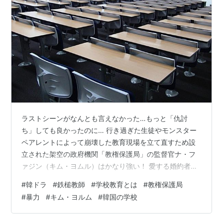
ラストシーンがなんとも言えなかった…もっと「仇討
ち」しても良かったのに… 行き過ぎた生徒やモンスター
ペアレントによって崩壊した教育現場を立て直すため設
立された架空の政府機関「教権保護局」の監督官ナ・フ
ァジン（キム・ヨムル）はかなり強い！ 愛する婚約者チ
ェ・ガユン（ハユン）を生徒によって殺されたファジン
#
韓ドラ
#
鉄槌教師
#
学校教育とは
#
教権保護局
はその婚約者の父であるチェ・ガンソク教育部長官が設
#
暴力
#
キム・ヨルム
#
韓国の学校
立した「教権保護局」の監督官として様々な学校に蔓延
る「悪」に立ち向かっていくというスカッとするドラマ