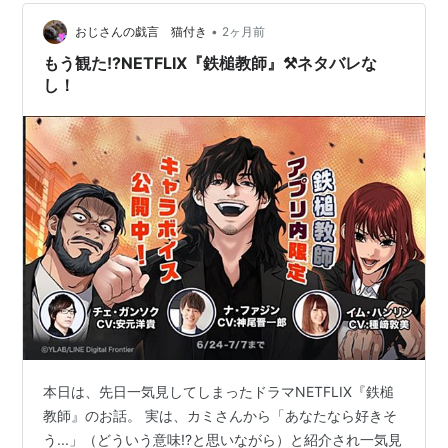
垢をとったり歯の清掃。 口の中が血生臭く、痛かった。
•
皮膚科も歯科も終わりホッとしました。 今年も横浜の叔
おじさんの戯言 猫付き
2ヶ月前
母からさくらんぼが届きました。 甘くて美味しい佐藤
もう観た!?NETFLIX『鉄槌教師』⚒️ネタバレな
錦。 毎年楽しみに…
し！
本日は、先日一気見してしまったドラマNETFLIX『鉄槌
教師』のお話。 実は、カミさんから「あなたなら好きそ
う...」（どういう意味!?と思いながら）と紹介され一気見