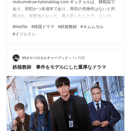
mokumokuw.hatenablog.com ギュチョルは、模範囚で
あり、初犯かつ未成年であり、再犯の危険性はないと判
断され、仮釈放となった。再入学したことで、ジンウォ
ン高校の前には抗議する保護者の団体でごった返してい
#
Netflix
#
韓国ドラマ
#
鉄槌教師
#
キムムヨル
た。（すべては、支持率をのために教権保護局を解体さ
#
イソンミン
せたい未来大韓党代表国会議員ファン・ギテの仕業。 ）
教権保護局では、ハンリムがギュチョルの仮釈放につい
て問題視していた。最短の刑期を満たした瞬間に仮釈放
となり、委員会が承認するやいなや再入学が許可され
•
65オヤジのカルチャーブック
1ヶ月前
た。まるで計画していたかのように不自然…
鉄槌教師 事件をモデルにした重厚なドラマ