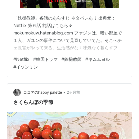
「鉄槌教師」各話のあらすじ ネタバレあり 出典元：
Netflix 第６話 前話はこちら↓
mokumokuw.hatenablog.com ファジンは、暗い部屋で
１人、ガユンの事件について見直していてた。そこへチ
ェ長官がやって来る。生活感がなく味気なく暮らすファ
ジンを心配し、浅漬けの差し入れを持って来てくれた。
#
Netflix
#
韓国ドラマ
#
鉄槌教師
#
キムムヨル
チェ長官はファジンが事件を見直していたことに気づ
#
イソンミン
き、「行為に感情が湧くと暴力になる。私に”娘を忘れ
ろ”などと言わせるな。」と、ファジンが復讐心に駆られ
ないよう警告した。教権保護局は、世間からの指示を集
め、次期大統領候補にチェ長官が急上昇。ただ、一方
•
ココアのhappy palette
2ヶ月前
で”報復集団”というレッテルも拭いきれて…
さくらんぼの季節