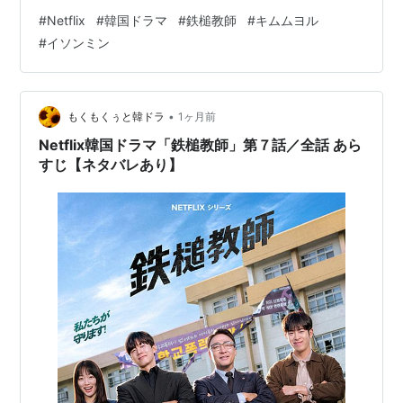
構成されたS組に、様子のおかしい男子生徒ヒョンミンが
#
Netflix
#
韓国ドラマ
#
鉄槌教師
#
キムムヨル
いた。目は充血し、手は傷だらけで震えている。テスト
#
イソンミン
中に意識を失ったかと思えば、笑い出して鼻血を出し
た。視察に来ていたファジンたちは、様子のおかしいヒ
ョンミンを見つけ、保健室へ連れて行く。ヒョンミンが
そんな状態なのに、他の生徒たちはまったく気にもせず
•
もくもくぅと韓ドラ
1ヶ月前
にテストを続けていた。しばらくして、ヒ…
Netflix韓国ドラマ「鉄槌教師」第７話／全話 あら
すじ【ネタバレあり】