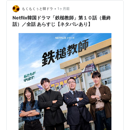
です。 あそこまで悪いとそれはもう犯罪者であって生徒
では無い！と言えると思うのです。 力で上下関係を作り
•
もくもくぅと韓ドラ
1ヶ月前
イジメの枠を超えてくるような生徒 インフルエ…
Netflix韓国ドラマ「鉄槌教師」第１０話（最終
話）／全話 あらすじ【ネタバレあり】