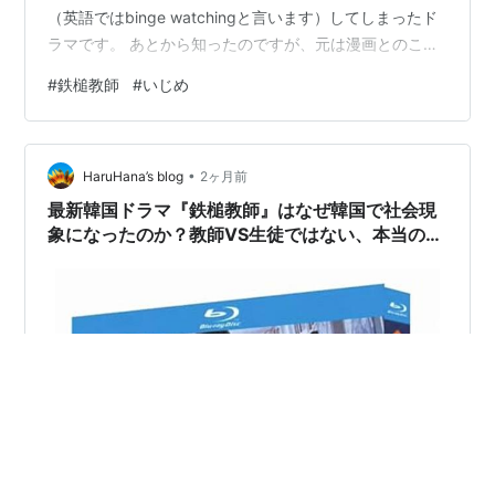
（英語ではbinge watchingと言います）してしまったド
ラマです。 あとから知ったのですが、元は漫画とのこ
と...そのドラマ化だったんです。 お話は、崩壊した学校
#
鉄槌教師
#
いじめ
教育の現場を「正義の力」をもって「矯正」していく韓
国の教育省の教権保護局所属の「ナ・ファジン」を主人
公とした物語です。 韓国の教育現場は日本以上に過酷と
•
言われています。日本でも「モンペ」などと言われ一部
HaruHana’s blog
2ヶ月前
保護者が「圧力団体」化していると言われますが、それ
最新韓国ドラマ『鉄槌教師』はなぜ韓国で社会現
以上です。ま…
象になったのか？教師VS生徒ではない、本当のテ
ーマを考察