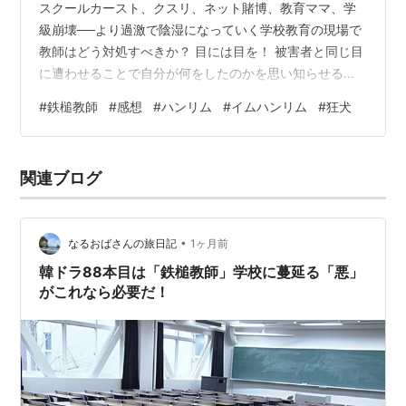
スクールカースト、クスリ、ネット賭博、教育ママ、学
級崩壊──より過激で陰湿になっていく学校教育の現場で
教師はどう対処すべきか？ 目には目を！ 被害者と同じ目
に遭わせることで自分が何をしたのかを思い知らせる。
これが鉄槌教師ナ・ファジン（キム・ムヨル）のやり方
#
鉄槌教師
#
感想
#
ハンリム
#
イムハンリム
#
狂犬
だ。 つまり、 ・いじめをしていた者をいじめられる側に
・スクールカーストの頂点にいた者をカーストの底辺に
・教育ママには子供と同じ勉強漬けの生活を強いて ある
関連ブログ
いは ・クスリを学校にバラまいている組織に踏み込んで
撲滅する。 これに政治家や上級国民の思惑が絡んだり、
主人公の恋人を殺害…
•
なるおばさんの旅日記
1ヶ月前
韓ドラ88本目は「鉄槌教師」学校に蔓延る「悪」
がこれなら必要だ！