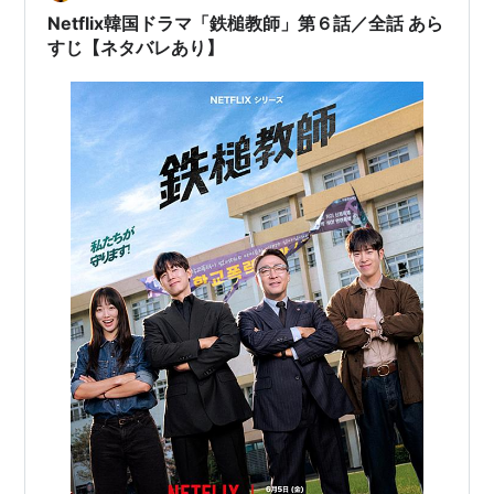
かけて来た。男は、非常に差し迫った様子で…
Netflix韓国ドラマ「鉄槌教師」第６話／全話 あら
すじ【ネタバレあり】