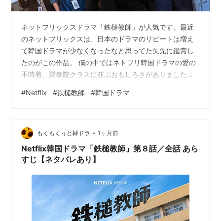
ネットフリックスドラマ「鉄槌教師」が人気です。最近
のネットフリックスは、日本のドラマのリピートは増え
て韓国ドラマが少なくなったなと思ってた矢先に鑑賞し
たのがこの作品。 僕の中ではネトフリ韓国ドラマの愛の
不時着、梨泰院クラスに並ぶおもしろさがありました。
ドラマは教育部直轄の機関として作られた教権保護局の
#
Netflix
#
鉄槌教師
#
韓国ドラマ
メンバーが、教育現場で起こる様々な暴力を手段を選ば
ず一掃していく内容で、加害者に対してありとあらゆる
手を使って容赦なく鉄槌を下す爽快さが共感を得ていま
•
す。 こう述べると、暴力的な要素が強く残りますが、そ
もくもくぅと韓ドラ
1ヶ月前
こは韓国ドラマの真骨頂で各回の話がすべて実際に起こ
Netflix韓国ドラマ「鉄槌教師」第８話／全話 あら
った事件をベースに作られ、教育部長官とリーダ…
すじ【ネタバレあり】