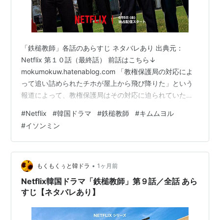
「鉄槌教師」各話のあらすじ ネタバレあり 出典元：
Netflix 第１０話（最終話） 前話はこちら↓
mokumokuw.hatenablog.com 「教権保護局の対応によ
って追い詰められたチホが屋上から飛び降りた」という
報道によって、教権保護局はその対応に迫られていた。
チホの転落した屋上に監視カメラはなく、近隣の防犯カ
#
Netflix
#
韓国ドラマ
#
鉄槌教師
#
キムムヨル
メラ映像はあるのだが、とても不鮮明で、何とかチホら
#
イソンミン
しき人物がいることが分かるぐらい。ファジンは、建物
の影に別の人物がいる可能性を考慮し、真相を探るべく
ジンウォン高校へ。ギュチョルは「教権保護局の廃止」
を訴えて１人デモの最中だった。そこへファジンがやて
•
もくもくぅと韓ドラ
1ヶ月前
来る。ギュチョル「教権保護…
Netflix韓国ドラマ「鉄槌教師」第９話／全話 あら
すじ【ネタバレあり】