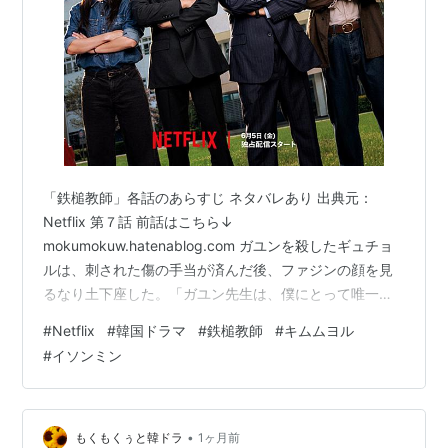
「鉄槌教師」各話のあらすじ ネタバレあり 出典元：
Netflix 第７話 前話はこちら↓
mokumokuw.hatenablog.com ガユンを殺したギュチョ
ルは、刺された傷の手当が済んだ後、ファジンの顔を見
るなり土下座した。「ガユン先生は、僕にとって唯一の
いい大人でした。そんな先生を僕が…一生後悔して、死
#
Netflix
#
韓国ドラマ
#
鉄槌教師
#
キムムヨル
ぬまで反省しながら生きていきます。穏やかに生きよう
#
イソンミン
なんて思ってません…ごめんさい！」と号泣する。ファ
ジンは何も言わずにそこから立ち去った。ファジンが立
ち去った後、泣いていたギュチョルはすっと真顔に戻
り、平然と立ち上がった。教権保護局に１人の男が押し
•
もくもくぅと韓ドラ
1ヶ月前