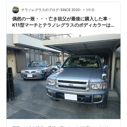
います。また、錦鯉は穏やかな性格で、優雅に泳ぐ色と
りどりの姿は 平和をイメージさせるものとのことです。
•
テラノレグラスのブログ-SINCE 2020-
5年前
入り口を入ると、「鯉仙人」の…
偶然の一致・・・亡き祖父が最後に購入した車・
K11型マーチとテラノレグラスのボディカラーは
同じ「ソニックシルバー」だった！~K11マーチと
の思い出写真（前編：2004-2005）~