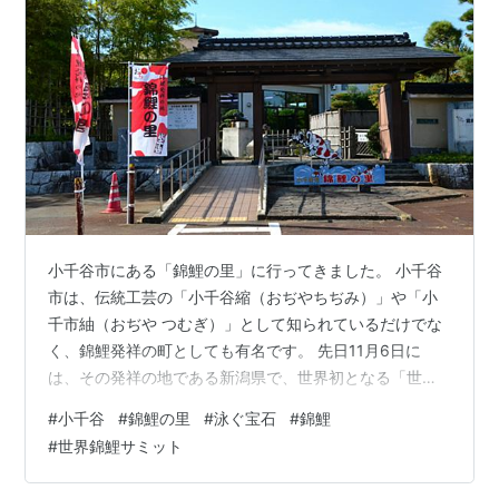
小千谷市にある「錦鯉の里」に行ってきました。 小千谷
市は、伝統工芸の「小千谷縮（おぢやちぢみ）」や「小
千市紬（おぢや つむぎ）」として知られているだけでな
く、錦鯉発祥の町としても有名です。 先日11月6日に
は、その発祥の地である新潟県で、世界初となる「世界
錦鯉サミッ ト」が開催されました。11月5日には、「小
#
小千谷
#
錦鯉の里
#
泳ぐ宝石
#
錦鯉
千谷錦鯉の里」に世界各国の要人が 訪れ、錦鯉の放流が
#
世界錦鯉サミット
されたようです。 模様の鮮やかさ、美しさから“泳ぐ宝
石”と称されるほど、錦鯉の芸術的価値は高く 評価されて