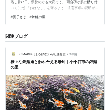
蒸し暑い日。県警の方も大変そう。 雨合羽が肌に貼り付
いて(^_^;) 「おはなし」を守るよう、注意事項の説明があ
りました。 おさない、走らない、 「な」は、なんだと思
#
愛子さま
#
錦鯉の里
いますか？ と言われ、お隣さんと「泣かない」かなとか
言って。 いやいや、泣いてもいいよね、なんて(^^) 投げ
ない、車道に出ない、でした。 ワンコも抱っこで一緒に
関連ブログ
行きまして。 疲れてぐっすり。 余韻に浸ってると、沖縄
旅行に行っていた兄さんが急遽、今日帰りは実家に帰り
ますと…
•
NEMARU(ねまる)のにいがた発見旅
3年前
様々な錦鯉達と触れ合える場所｜小千谷市の錦鯉
の里