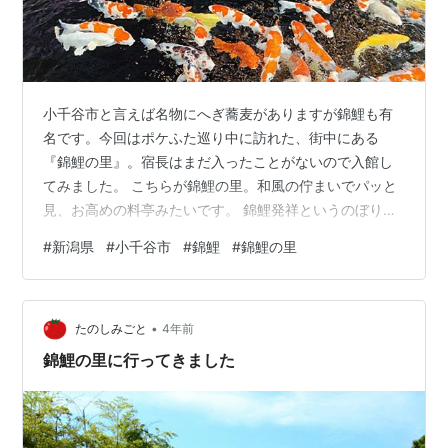
小千谷市と言えば名物にへぎ蕎麦がありますが錦鯉も有
名です。今回はポケふた巡り中に訪れた、街中にある
『錦鯉の里』。宿長はまだ入ったことがないので入館し
てみました。 こちらが錦鯉の里。和風の佇まいでパッと
見、お高めの料亭みたいです。 錦鯉発祥というのぼり
旗。元々錦鯉は小千谷市と長岡市の一部で食用として飼
#
新潟県
#
小千谷市
#
錦鯉
#
錦鯉の里
われていた鯉に突然変異で色のついた種が現れたのが始
まりと言われています。今では時期になると世界中のバ
イヤーが集まります。 錦鯉は平成29年に県の鑑賞魚とし
•
て指定されました。 錦鯉の里には入館料が必要です。 門
たのしみごと
4年前
をくぐるとお庭が広がっていました。雪が残る3月現在で
錦鯉の里に行ってきました
はまだ冬囲いが残っています。 少し進んだ…