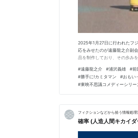
2025年1月27日に行われた
応をみせたのが遠藤龍之介副会
品を制作しており、その歩み
#
遠藤龍之介
#
浦沢義雄
#
前
#
勝手に!カミタマン
#
おもい
#
東映不思議コメディーシリー
フィクションなどから拾う情報処理業
確率 (人造人間キカイダ