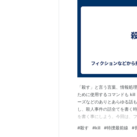
「殺す」と言う言葉、情報処
ために使用するコマンドも ki
ーズなどのありとあらゆる話
し、殺人事件の話全てを書く
を書く事にしよう。今回は、ファ
らほぼそのまま転載しよう。
#
殺す
#
kill
#
特捜最前線
#
う布陣で制作された話である。