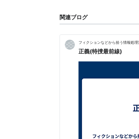
浅草エノケン一座の嵐（第35回
関連ブログ
嵐学の時代
ISBN:4062020629
弟切草
ISBN:4043475012
彼岸花
ISBN:4043475020
フィクションなどから拾う情報処理業
寄生木
ISBN:4043475039
正義(特捜最前線)
化猫伝―桜・妖魔
ISBN:404347
死人花―彼岸花異聞
ISBN:4043
黒い童謡
ISBN:4043475071
私の胸には蝮が宿り―鷹丘城
自伝
術
ISBN:4886419836
テレビ脚本
刑事くん