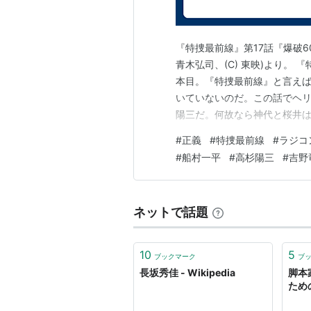
特捜最前線
都会の森
『特捜最前線』第17話『爆破
学校があぶない！
青木弘司、(C) 東映)より。
華の嵐 （東海テレビ）
本目。『特捜最前線』と言え
いていないのだ。この話でヘ
映画脚本
陽三だ。何故なら神代と桜井は
井もそれなりに抵抗するがヘリ
ウルトラマンゼアス
#
正義
#
特捜最前線
#
ラジコ
吉野と津上は桜井の救出(?)に
#
船村一平
#
高杉陽三
#
吉野
ビデオ・DVD脚本
ているからだ。更には、非情な
竜馬がゆく
ネットで話題
燃えよ剣
宮本武蔵
ASIN:B00006RTLT
キカイダー
10
5
ブックマーク
ブ
長坂秀佳 - Wikipedia
脚本
ゲーム脚本
ため