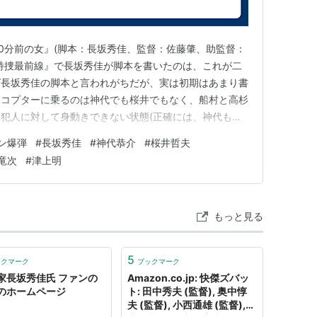
60分前の女』(脚本：長坂秀佳、監督：佐藤肇、助監督：
 『特捜最前線』で長坂秀佳が脚本を書いたのは、これが二
ば長坂秀佳の脚本と言われがちだが、実は初期はあまり書
リコプターに乗るのは神代でも桜井でもなく、船村と高杉
犯人に対して身動きできない状態(正確には、神代も桜
には乗れない状態である事に変わりはない)に陥るし、
ン爆弾
#
長坂秀佳
#
神代恭介
#
桜井哲夫
つきっきりで、神代の救出(?)は船村と高杉陽三が担当し
竜次
#
津上明
神代が珍し…
もっと見る
5
ックマーク
ブックマーク
家長坂秀佳氏 ファンの
Amazon.co.jp: 快傑ズバッ
のホームページ
ト: 田中秀夫 (監督), 奥中惇
夫 (監督), 小西通雄 (監督),