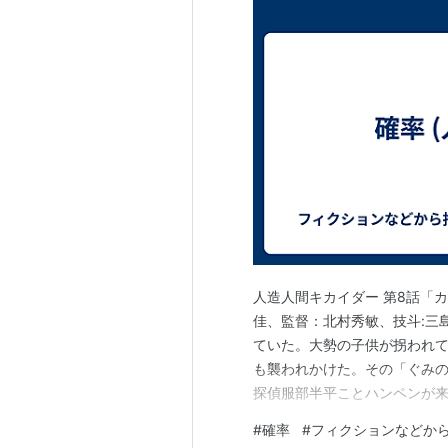
人造人間キカイダー 第8話「
佳、監督：北村秀敏、技斗:三島
ていた。大勢の子供が拐われ
も襲われかけた。その「ぐみの
探偵服部半平ことハンペンが
調子こいたハンペンは「助手
#
確率
#
フィクションなどか
なかった。「ぐみの木学園」教