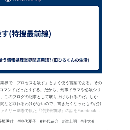
理業界で「プロセスを殺す」とよく使う言葉である。その
ll コマンドだったりする。だから、刑事ドラマや必殺シリ
も、このブログの記事として取り上げられるのだ。しか
時間など取れるわけがないので、書きたくなったものだけ
ミリー劇場で観た『特捜最前線』の話をFacebookか
なお、脚本：長坂秀佳、監督：佐藤肇、助監督：辻理と言
長坂秀佳
#
神代夏子
#
神代恭介
#
津上明
#
伴大介
 また特捜最前線 第50話「兇弾・神代夏子死す!」を観