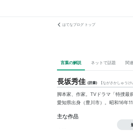
はてなブログ トップ
言葉の解説
ネットで話題
関
長坂秀佳
(
読書
)
【
ながさかしゅうけ
脚本家、作家。TVドラマ「特捜最
愛知県出身（豊川市）。昭和16年1
主な作品
小説