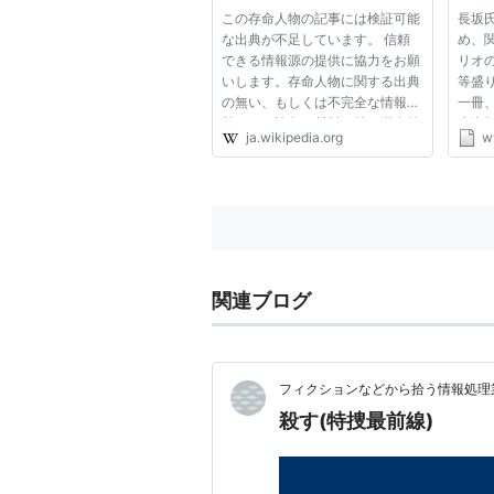
弟切草
この存命人物の記事には検証可能
長坂
「街」
な出典が不足しています。 信頼
め、
できる情報源の提供に協力をお願
リオ
彼岸花
いします。存命人物に関する出典
等盛
の無い、もしくは不完全な情報に
一冊
基づいた論争の材料、特に潜在的
末資
ja.wikipedia.org
w
に中傷・誹謗・名誉毀損あるいは
ータ
有害となるものはすぐに除去する
タチ
必要があります。 出典検索?: "長
た。
坂秀佳" – ニュース · 書籍 ·...
のも
タ...
関連ブログ
フィクションなどから拾う情報処理業
殺す(特捜最前線)