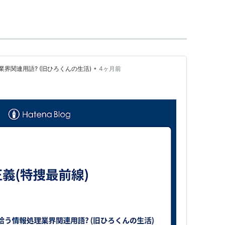
江戸川乱歩賞
）
ISBN:4043475047
ISBN:4062019833
•
界関連用語? (旧ひろくんの生活)
4ヶ月前
5055
475063
悲恋
ISBN:4048736175