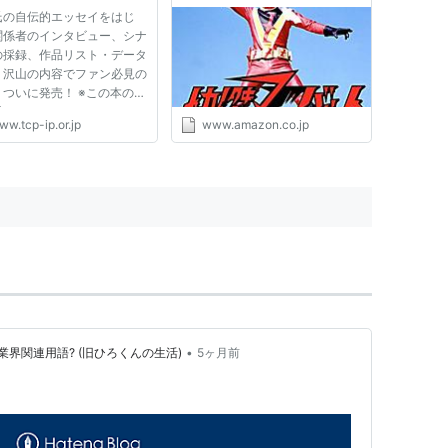
広田茂穂 (監督), 宮内洋 (出
氏の自伝的エッセイをはじ
演), 中村裕 (出演), 大城信子
関係者のインタビュー、シナ
(出演), 中野宣之 (出演), 斉藤
の採録、作品リスト・データ
真 (出演), 岡崎二朗 (出演),
り沢山の内容でファン必見の
はやみ竜次 (出演), 矢吹二朗
、ついに発売！ ※この本の巻
(出演), 青森伸 (出演), 長坂秀
料を、このホームページのデ
佳 (Writer), 滝沢真理
ww.tcp-ip.or.jp
www.amazon.co.jp
をベースに「協力」というカ
(Writer), 田口成光 (Writer):
で手掛けさせていただきまし
Video On Demand
 そのデータが完成しました
、今までこのページにデー
•
界関連用語? (旧ひろくんの生活)
5ヶ月前