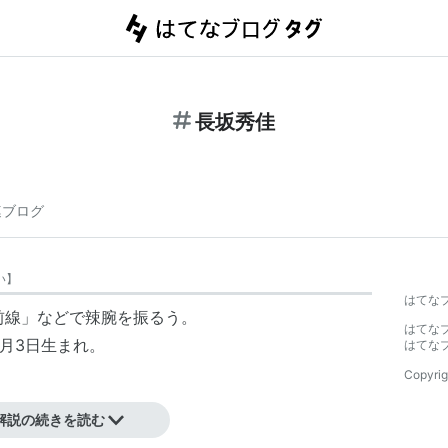
長坂秀佳
連ブログ
い
】
はてな
前線」などで辣腕を振るう。
はてな
1月3日生まれ。
はてな
Copyrig
解説の続きを読む