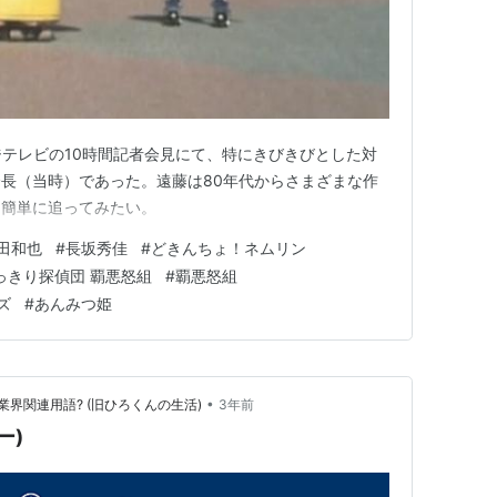
フジテレビの10時間記者会見にて、特にきびきびとした対
長（当時）であった。遠藤は80年代からさまざまな作
を簡単に追ってみたい。
田和也
#
長坂秀佳
#
どきんちょ！ネムリン
っきり探偵団 覇悪怒組
#
覇悪怒組
ズ
#
あんみつ姫
•
界関連用語? (旧ひろくんの生活)
3年前
ー)