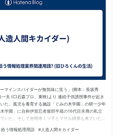
カーマインスパイダーが無気味に笑う」(脚本：長坂秀
一夫 (C)石森プロ、東映)より 連続子供誘拐事件が起き
ていた。孤児を養育する施設「ぐみの木学園」の研一少年
木学園」に自称伊賀忍者服部半蔵の16代目末裔の私立
来ていた。そして光明寺ミツ子とマサル姉弟も来ていた。
の」ジローに任せるとほざいていたがジローはそこにはい
ら拾う情報処理用語
#
人造人間キカイダー
師雪村アキ子と研一少年から話を聞くハンペン。 ハン