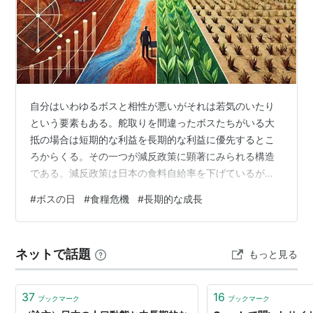
自分はいわゆるボスと相性が悪いがそれは若気のいたり
という要素もある。舵取りを間違ったボスたちがいる大
抵の場合は短期的な利益を長期的な利益に優先するとこ
ろからくる。その一つが減反政策に顕著にみられる構造
である。減反政策は日本の食料自給率を下げているが短
期的には補助金の利益があり、そして変化を嫌う農民票
#
ボスの日
#
食糧危機
#
長期的な成長
を政治家は得ることができたしかにJAにも短期的には利
益がみられる 減反政策をやめるとすると短期的には農民
票は得られず、補助金を失うことはほぼ確実であるが長
ネットで話題
もっと見る
期的にみれば国際競争力をつけるチャンスにもつながる
いまは、JAというボスはそちらに舵を切っているので減
反政策を批判することはやや古い情報にケチをつ…
37
16
ブックマーク
ブックマーク