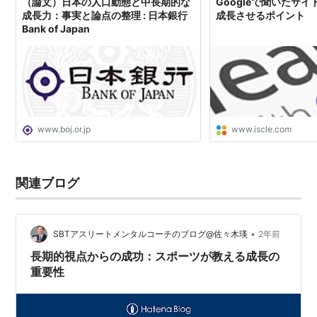
（論文）日本の人口動態と中長期的な
Googleで聞いたサ
成長力：事実と論点の整理 : 日本銀行
成長させるポイント
Bank of Japan
www.boj.or.jp
www.iscle.com
関連ブログ
•
SBTアスリートメンタルコーチのブログ@佐々木瑛
2年前
長期的視点からの成功：スポーツが教える成長の
重要性