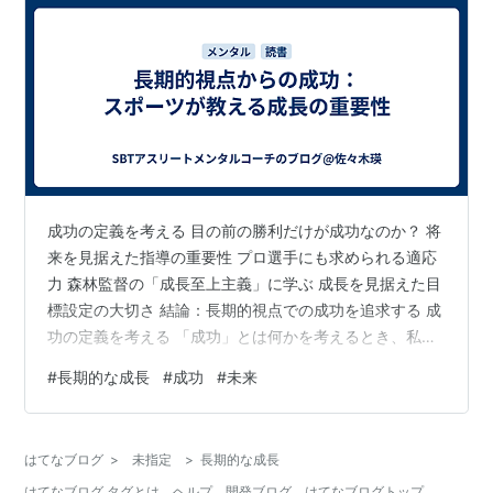
成功の定義を考える 目の前の勝利だけが成功なのか？ 将
来を見据えた指導の重要性 プロ選手にも求められる適応
力 森林監督の「成長至上主義」に学ぶ 成長を見据えた目
標設定の大切さ 結論：長期的視点での成功を追求する 成
功の定義を考える 「成功」とは何かを考えるとき、私た
ちはしばしば目の前の成果や結果に焦点を当てがちで
#
長期的な成長
#
成功
#
未来
す。特に学生スポーツでは、試合や大会に勝つことが最
大の目標のように見えま す。しかし、成功を一時的な成
果として捉えるだけで本当に良いのでしょうか？スポー
はてなブログ
>
未指定
>
長期的な成長
ツの現場では、目先の勝利だけでなく、長期的な視点が
はてなブログ タグとは
ヘルプ
開発ブログ
はてなブログトップ