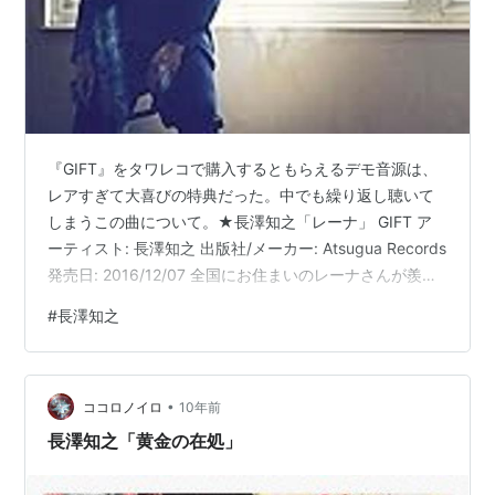
『GIFT』をタワレコで購入するともらえるデモ音源は、
レアすぎて大喜びの特典だった。中でも繰り返し聴いて
しまうこの曲について。★長澤知之「レーナ」 GIFT ア
ーティスト: 長澤知之 出版社/メーカー: Atsugua Records
発売日: 2016/12/07 全国にお住まいのレーナさんが羨ま
しい。長澤くんが（まっすぐ気持ちを捧げるように）自
#
長澤知之
分の名前を連呼してくれる歌になるんだもん、たまらな
いよね。長澤くんの声は10代の頃のものだろうか。今で
はもう歌えない世界かもしれないなぁって思うと、美し
•
さが増幅されてくる。だけど、こないだの地元でのライ
ココロノイロ
10年前
ブ（照和）で歌ったらしいね。今の長澤くんはどんな…
長澤知之「黄金の在処」