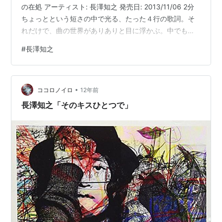
の在処 アーティスト: 長澤知之 発売日: 2013/11/06 2分
ちょっとという短さの中で光る、たった４行の歌詞。そ
れだけで、曲の世界がありありと目に浮かぶ。中でも
「美々しい」という言葉がとても印象に残る曲。私の言
#
長澤知之
葉の引き出しの中にはないものだったから、思わずハッ
となった。ある種の神聖ささえ漂うほどの美しさに吸い
込まれそう。 楽器の音も要所要所で輝いて、コーラスも
•
とても綺麗で、ずっと感じていたいくらい。【夕陽の帰
ココロノイロ
12年前
り道】という時間帯と場所の設定が切なくも美しい。１
長澤知之「そのキスひとつで」
日の終わりを感じさせる…