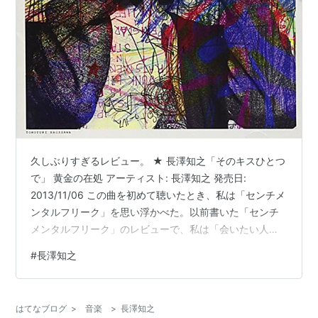
久しぶりすぎるレビュー。 ★ 長澤知之「そのキスひとつ
で」 黄金の在処 アーティスト: 長澤知之 発売日:
2013/11/06 この曲を初めて聴いたとき、私は「センチメ
ンタルフリーク」を思い浮かべた。以前書いた「センチ
メンタルフリーク」のレビューで、私は「会いたい人」
の解釈を「まだ出会えていない人」としたのだけれど、
#
長澤知之
この「そのキスひとつで」はその先のお話のように思え
てね。現実世界では会いたい人に出会えず、会えなさす
ぎて…ついに異次元の世界にその人を創り出してしまう
はてなブログ
>
音楽
>
長澤知之
という妄想。外に求めていたのに、結局内から出られて