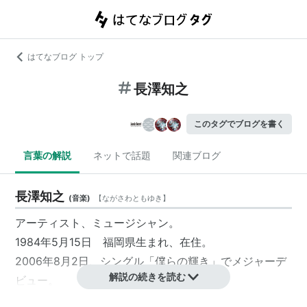
はてなブログ トップ
長澤知之
このタグでブログを書く
言葉の解説
ネットで話題
関連ブログ
長澤知之
(
音楽
)
【
ながさわともゆき
】
アーティスト、ミュージシャン。
1984年5月15日 福岡県生まれ、在住。
2006年8月2日、シングル「僕らの輝き」でメジャーデ
解説の続きを読む
ビュー。
オフィスオーガスタ所属。