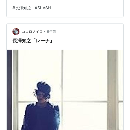
あります。メモレベルです。お許しください。 ・世界は
#
長澤知之
#
SLASH
変わる 一曲目に相応しく、テンション爆上げ！始まった
ー！うぉー！って現実とのスイッチをOFFにしました。
長澤くん、めっちゃ声の調子良さそう！気持ち良さそう
•
にニコニコしてくれる。 ・GOODBYE,HELLO バイバー
ココロノイロ
9年前
イ この野郎～♪のところで目をグワッと見開…
長澤知之「レーナ」