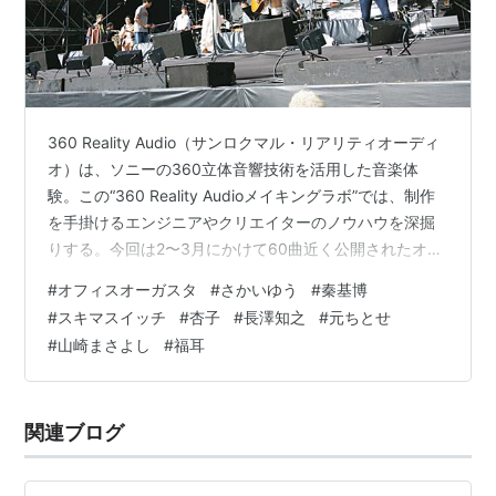
360 Reality Audio（サンロクマル・リアリティオーディ
オ）は、ソニーの360立体音響技術を活用した音楽体
験。この“360 Reality Audioメイキングラボ”では、制作
を手掛けるエンジニアやクリエイターのノウハウを深掘
りする。今回は2〜3月にかけて60曲近く公開されたオフ
ィスオーガスタ関連の作品群を紹介。企画の中心人物で
#
オフィスオーガスタ
#
さかいゆう
#
秦基博
ある同社の森本知之と向井康太郎にその詳細を聞いてい
#
スキマスイッチ
#
杏子
#
長澤知之
#
元ちとせ
く。 Photo：Takashi Yashima（メインカットを除く）
#
山崎まさよし
#
福耳
取材協力：ソニー オフィスオーガスタ作品情報 オフィス
オーガスタ『Augusta Camp 2024』（ユニバーサル）
楽曲を聴く お手…
関連ブログ