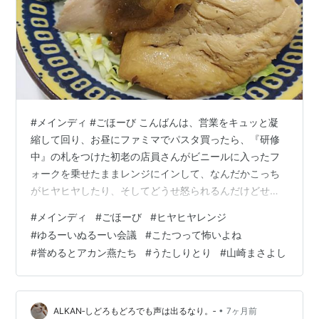
#メインディ #ごほーび こんばんは、営業をキュッと凝
縮して回り、お昼にファミマでパスタ買ったら、『研修
中』の札をつけた初老の店員さんがビニールに入ったフ
ォークを乗せたままレンジにインして、なんだかこっち
がヒヤヒヤしたり、そしてどうせ怒られるんだけどせめ
て可能な限りの準備をして臨んだウェブ会議は、まさか
#
メインディ
#
ごほーび
#
ヒヤヒヤレンジ
の親分欠席で、ぬるーいゆるーい内容になって、それを
#
ゆるーいぬるーい会議
#
こたつって怖いよね
議事録にまとめるのがひと苦労で。ま、きっと明日朝イ
#
誉めるとアカン燕たち
#
うたしりとり
#
山崎まさよし
チで親分からご指導賜ると思いますがね。おむろんで
す。ですからおむこんですのよ。そしてこたつでPC開い
て皆さんのブログを回らせてもらってる間、何度こたつ
に意識を持っていかれたか！ある方のブックマーク…
•
ALKAN‐しどろもどろでも声は出るなり。‐
7ヶ月前