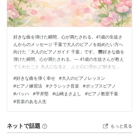
ONE KNIGHT STANDS（2000年9月）
ASIN:B00005HMFW
、
ASIN:B00005HMG3
transition（2001年6月）
ASIN:B00005L94R
Transit Time（2002年5月）
ASIN:B000065EBJ
好きな曲を弾けた瞬間、心が満たされる。41歳の生徒さ
アトリエ（2003年6月）
ASIN:B00009IED1
んからのメッセージ 千葉で大人のピアノを始めたい方へ
向けた「大人のピアノガイド 千葉」です。 🎹好きな曲を
BLUE PERIOD〜A side集（2005年9月）
弾けた瞬間、心が満たされる。― 41歳の生徒さんが教え
ASIN:B000AMD23A
てくれたこと 大人になると、ふと心に浮かぶ“好きな
OUT OF THE BLUE〜B side集（2005年9月）
曲”があります。 昔よく聴いた曲、思い出に寄り添ってく
ASIN:B000AMD23K
#
好きな曲を弾く幸せ
#
大人のピアノレッスン
れた曲、 気づけば鼻歌で口ずさんでしまうようなメロデ
#
ピアノ練習法
#
クラシック音楽
#
ポップスピアノ
ィ。 その曲をピアノで弾けた瞬間、 胸の奥がふわっと満
シングル
#
バッハ
#
平井堅
#
山崎まさよし
#
ピアノ教室千葉
たされるような幸福感が生まれます。 41歳の生徒さんが
#
音楽のある人生
全部、君だった。（2003年3月）
教えてくださった「好きな曲」のお話は、 音楽が人生に
ASIN:B00008BEGX
、
ASIN:B00008BEGW
そっと灯りをともす瞬間そのものでした。 ① 大きな古
時計 ― 平井堅 と…
未完成（2003年5月）
ASIN:B000091KW8
、
ネットで話題
もっと見る
ASIN:B000091KW4
僕と不良と校庭で（2003年10月）