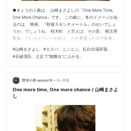
●きょうの１曲は、 山崎まさよしの『One More Time,
One More Chance』です。 この曲に、冬のイメージがあ
るのは、 映画、『秒速５センチメートル』のせいでしょ
うか。でしょうね。 桜木町、と言えば、その昔。 横浜博
覧会、というイベントがあり、 ただ券貰ったので友達と
２人で行ったんですが、 そこで、逆ナンされたのを思い
#
山崎まさよし
#
エスパ、ニンニン、紅白出場辞退。
出します。 おにーさんたち、２人なの？ えー！じゃあい
#
石破茂氏、土足で”能舞台”に上がる。
っしょに回ろうよ！ だって。 バブル期の女子は、 積極
的な人が多かったのかもしれません。 しかし、あまりに
もついていけないテンションだったので、 観覧車だけ一
緒に乗って、オサラバしました。 積極的な女子は…
•
野球小僧 season16
9ヶ月前
One more time, One more chance / 山崎まさよ
し