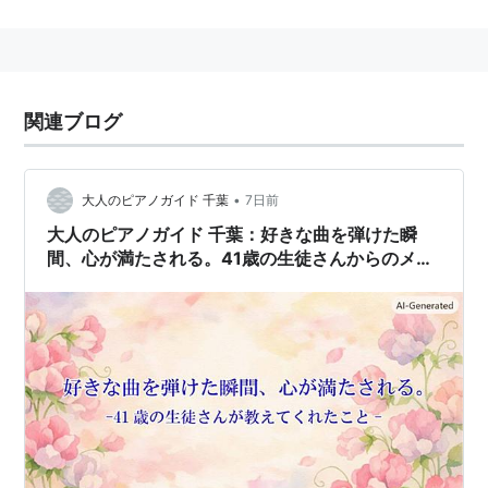
chance」「アドレナリン」「僕はここにいる」「明日
の風」「Plastic Soul」「心拍数」など
同じ事務所の杏子、スガシカオらとともにユニット「福
耳」としても活動。
関連ブログ
amazon:山崎まさよし
•
大人のピアノガイド 千葉
7日前
ディスコグラフィー
大人のピアノガイド 千葉：好きな曲を弾けた瞬
アルバム
間、心が満たされる。41歳の生徒さんからのメッ
セージ
アレルギーの特効薬（1996年4月）
ASIN:B00005FJS7
ステレオ（1996年11月）
ASIN:B00005FJTA
HOME（1997年5月）
ASIN:B00005FJU0
ステレオ2（1997年11月）
ASIN:B00005FJUQ
ドミノ（1998年12月）
ASIN:B00005FJWK
Sheep（1999年11月）
ASIN:B00005FJYZ