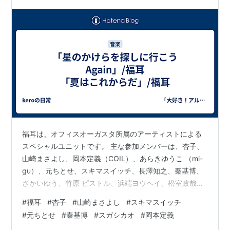
ASIN:B00005HMFP
、
ASIN:B000087EOG
「夏はこれからだ」/福耳
山崎 動く 動くVIDEO CLIPS 1998-2003（2003年9
月）
ASIN:B0000AFOI4
関連キーワード
アーティスト
ミュージシャン
*1
:
ＲＣサクセションのカバー
福耳は、オフィスオーガスタ所属のアーティストによる
スペシャルユニットです。 主な参加メンバーは、杏子、
山崎まさよし、岡本定義（COIL）、あらきゆうこ （mi-
gu）、元ちとせ、スキマスイッチ、長澤知之、秦基博、
さかいゆう、竹原 ピストル、浜端ヨウヘイ、松室政哉、
村上紗由里。スガシカオは、独立後は参加 していませ
#
福耳
#
杏子
#
山崎まさよし
#
スキマスイッチ
ん。 こちらの曲は、杏子・山崎まさよし・スガシカオが
#
元ちとせ
#
秦基博
#
スガシカオ
#
岡本定義
歌っています。 こちらは多彩なメンバーが参加していま