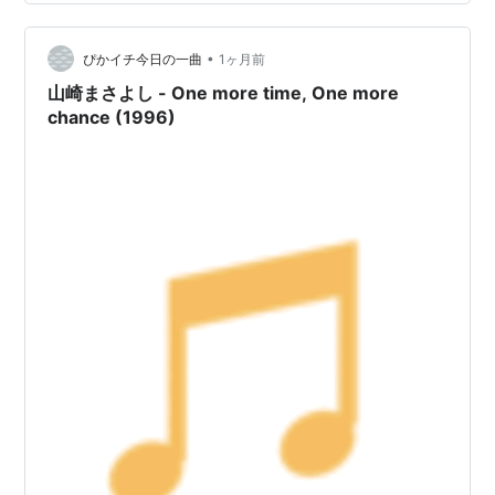
す。 メインボーカル：大橋卓弥（スキマスイッチ）、元
ちとせ、秦基博 ラップ（FLOW）：MICRON' STUFF コ
ーラス：杏子、山崎まさよし、スガシカオ ＊楽曲の作
•
ぴかイチ今日の一曲
1ヶ月前
詞・作曲はCO…
山崎まさよし - One more time, One more
chance (1996)