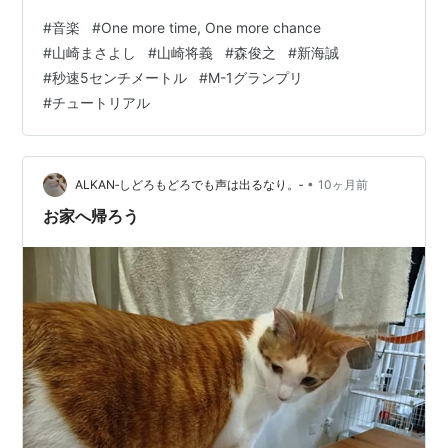
2020年11月には山崎まさよしさんが出演しているスクウ
#
音楽
#
One more time, One more chance
ェア･エニックスのアプリゲーム「ロマンシング サガ リ･
#
山崎まさよし
#
山崎将義
#
森俊之
#
新海誠
ユニバース」2周年キャンペーンのTV CMソングに採用。
#
秒速5センチメートル
#
M-1グランプリ
2007年に公開された新海誠監督のアニメ映画「秒速5セ
#
チュートリアル
ンチメートル」の主題歌に使用され，「One more time,
One more …
•
ALKAN‐しどろもどろでも声は出るなり。‐
10ヶ月前
お家へ帰ろう