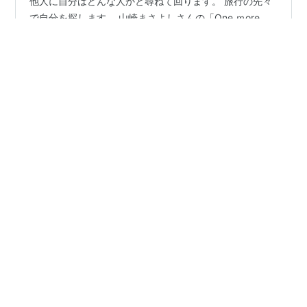
人間は旅が好きです。 特に自分探しと言う名の。 いつも
他人に自分はどんな人かと尋ねて回ります。 旅行の先々
で自分を探します。 山崎まさよしさんの「One ｍore
time, One more chance 」の歌詞のように。 いつでも捜
しているよ どっかに君の破片を 旅先の店 新聞の隅 こん
なところにあるはずないのに しかし、旅先で自分を発見
#
青い鳥
#
幸せ
#
本当の自分
#
マインドフルネス
した人を見たことがありません。 それもそのはず。 そん
#
ヨガ
#
山崎まさよし
なところにあるはずないのだから。 童話「青い鳥」を知
っているだろうか？ シルシルとミチル？（あれチルチル
だっけ）の兄弟（姉妹だっけ？）が 幸せの青い鳥を探し
•
サンレコ 〜音楽制作と音響のすべてを届けるメディア
1年
回ります。（中略）結局青い鳥は自分の家にいた…
前