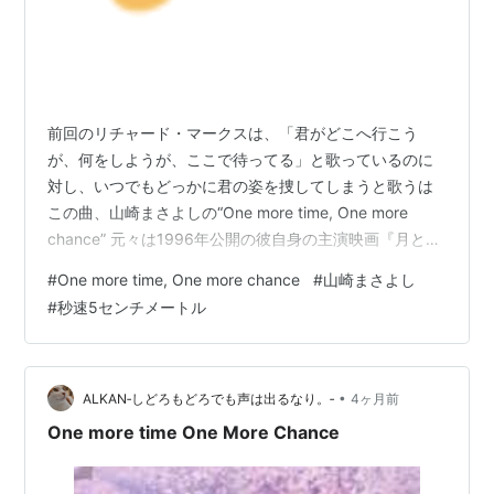
前回のリチャード・マークスは、「君がどこへ行こう
が、何をしようが、ここで待ってる」と歌っているのに
対し、いつでもどっかに君の姿を捜してしまうと歌うは
この曲、山崎まさよしの“One more time, One more
chance” 元々は1996年公開の彼自身の主演映画『月とキ
ャベツ』の主題歌でしたが、後の新海誠監督による『秒
#
One more time, One more chance
#
山崎まさよし
速5センチメートル』(2007年公開) に使われたことでご
#
秒速5センチメートル
存知の方も多いと思います。 私が山崎まさよしを知った
のは、SMAPに提供した『セロリ』でした。 何かヘンテ
コな歌だなぁというのが第一印象です。リアルな野菜と
してのセロリ同様、私の口には合わなかったみたい
•
ALKAN‐しどろもどろでも声は出るなり。‐
4ヶ月前
で。。 …
One more time One More Chance