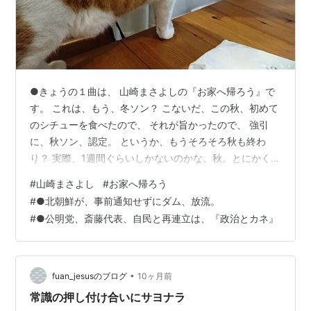
●きょうの１曲は、 山崎まさよしの『お家へ帰ろう』で
す。 これは、もう、冬ソン？ こないだ、この秋、初めて
のシチューを食べたので、 それが旨かったので、 強引
に、秋ソン、認定。 というか、もうそろそろ秋も終わ
り？ 実際、1週間ぐらいしかないのかな。秋。とにかく、
もうシチューが旨いシーズンであることにまちがいな
#
山崎まさよし
#
お家へ帰ろう
い。 以前、ライヴで唄わない問題があった、山崎まさよ
#
●北朝鮮が、事前通知せずにダム、放流。
しさん。 理由はなんであれ、ライヴで唄わない。はいけ
#
●公明党、斎藤代表、自民と再連立は、『政治とカネ』
ませんね。 寿司屋が寿司を、握らない、のと一緒ですか
ら。 このライヴ音源ではちゃんと、 観客を気遣って素敵
な演奏と歌を披露してます。 変な理由付けないでさぁ、
毎回、こうすればいいじゃ…
•
fuan_jesusのブログ
10ヶ月前
常識の押し付け合いにサヨナラ