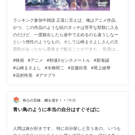
ランキング参加中雑談 正直に言えば、俺はアニメ作品、
かつ、この作品のような絵のタッチは苦手な部類に入る
のだけど、一度観出したら途中で止めるのも違うしなー
という惰性のようなもの。そして山崎まさよしさんの主
題歌があったから最後まで観ることができた。 監督は言
わずもがなの新海誠さん。声優陣はどなたも存じ上げな
#
映画
#
アニメ
#
秒速5センチメートル
#
新海誠
いのだけど、水橋研二さん、近藤好美さん、尾上彩華さ
#
山崎まさよし
#
水橋研二
#
近藤好美
#
尾上綾華
ん、花村怜美さん、寺崎裕香さん。2007年３月に上映さ
#
花村怜美
#
アマプラ
れた63分のアニメ映画です。 www.cwfilms.jp 以下、あ
らすじ。（参照 Filmarks） 小学校の卒業と同時に離れば
なれになった遠野貴樹と篠原明里。二人だけの間に存在
していた特別…
•
有心の百錬、鋼を成す！
1年前
青い鳥のように本当の自分はすぐそばに