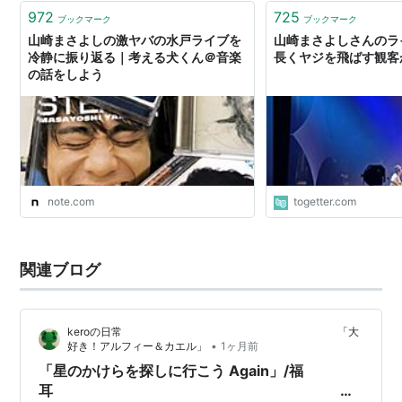
972
ASIN:B0000CAPAD
、
ASIN:B0000CAPAC
725
ブックマーク
ブックマーク
山崎まさよしの激ヤバの水戸ライブを
山崎まさよしさんのラ
僕らは静かに消えていく（2004年5月）
冷静に振り返る｜考える犬くん＠音楽
長くヤジを飛ばす観客
ASIN:B0001ZX1JQ
、
ASIN:B0001ZX1J6
の話をしよう
ビー玉望遠鏡（2004年8月）
ASIN:B0002IS6HY
、
ASIN:B0002IS6HO
メヌエット（2005年4月）
ASIN:B0007VZBV0
、
ASIN:B0007OE1EK
8月のクリスマス（2005年8月）
note.com
togetter.com
ASIN:B0009RP3KQ
、
ASIN:B0009RP3L0
DVD/VIDEO
関連ブログ
動く山崎（1998年6月）
ASIN:B000087EOF
、
ASIN:B00005FHGL
keroの日常 「大
DOMINO ROUND（1999年7月）
•
好き！アルフィー＆カエル」
1ヶ月前
ASIN:B000087EOH
、
ASIN:B00005S77N
「星のかけらを探しに行こう Again」/福
ONE KNIGHT STANDS on films（2000年9月）
耳