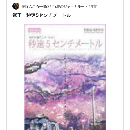
•
Masayoshiも歌っていましたね、若い人はこの歌を知ら
暁降のころ―映画と読書のジャーナル―
1年前
ないか。 パートナーは嫌いな政治家の話をする時、名前
鑑了 秒速5センチメートル
を呼び捨てにすること…