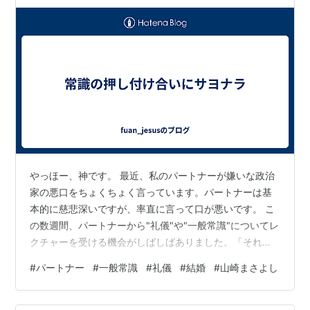
やっほー、神です。 最近、私のパートナーが嫌いな政治
家の悪口をちょくちょく言っています。パートナーは基
本的に慈悲深いですが、率直に言って口が悪いです。 こ
の数週間、パートナーから"礼儀"や"一般常識"についてレ
クチャーを受ける機会がしばしばありました。「それは
育ってきた環境が違うからで、私を非難するのは、ちょ
#
パートナー
#
一般常識
#
礼儀
#
結婚
#
山崎まさよし
っと腑に落ちないな」と私は心の中で思いつつ、「あ
ぁ、私は非常識な人間なのかなぁ…」と落ち込む時もあ
りました。 「育ってきた環境が違うから…」とYamazaki