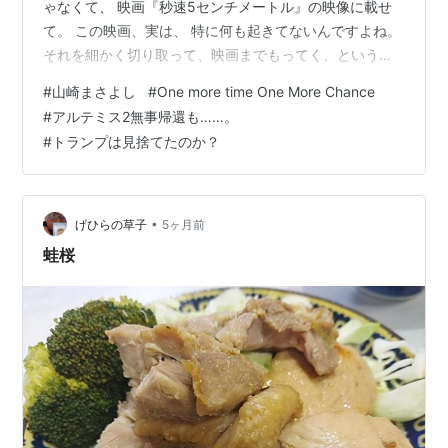
ゃなくて、 映画『秒速5センチメートル』の映像に載せ
て。 この映画、実は、 特に何も起きてないんですよね。
それを細かく切り取って、映画までもってく、という。
以前、小説を書くノウハウ本を読んだ時、 題材なんてな
#
山崎まさよし
#
One more time One More Chance
んでもいい。と書いてありました。 要はそれを、小説ま
#
アルテミス2無事帰還も……。
で持って行けるか、だと。 そう思えば、 日常生活にはさ
#
トランプは見捨てたのか？
まざまなドラマが溢れている。 という事になりますね。
見逃すのはもったいないですよ！！ ●アルテミス2無事帰
還も……。 帰還時の映像からある疑問が……。…
•
げひらの草子
5ヶ月前
蛙桜