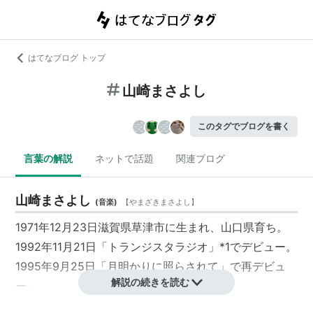
はてなブログ トップ
山崎まさよし
このタグでブログを書く
言葉の解説
ネットで話題
関連ブログ
山崎まさよし
(
音楽
)
【
やまざきまさよし
】
1971年12月23日滋賀県草津市に生まれ、山口県育ち。
1992年11月21日「トランジスタラジオ」
*1
でデビュー。
1995年9月25日「月明かりに照らされて」で再デビュ
解説の続きを読む
ー。
代表曲に「セロリ」「One more time,One more