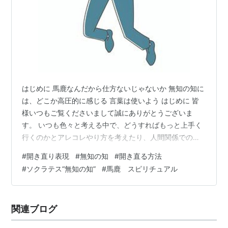
はじめに 馬鹿なんだから仕方ないじゃないか 無知の知に
は、どこか高圧的に感じる 言葉は使いよう はじめに 皆
様いつもご覧くださいまして誠にありがとうございま
す。 いつも色々と考える中で、どうすればもっと上手く
行くのかとアレコレやり方を考えたり、人間関係での身
の処し方を考えたり、様々な場面での立ち回り方を考え
#
開き直り表現
#
無知の知
#
開き直る方法
たり、又は、それを人からアドバイスされたり、日々そ
#
ソクラテス“無知の知”
#
馬鹿 スピリチュアル
うして色々なことを計らいながら、石橋を叩きながら、
人間というのは生きているものだと思います。 しかし、
それはそうとして、反面それをやり過ぎでもいけないの
関連ブログ
かなと思います。上手くいくことを追求し過ぎれば、病
的なほど神経質になったりもしますし、失敗…