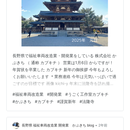
長野県で福祉車両改造業・開発業をしている 株式会社 か
ぶきち （ 通称 カブキチ ） 営業は1月6日 からですが！
年賀状を卒業した カブキチ 新年の御挨拶 今年もよろし
くお願いいたします ＊業務連絡 今年は元気いっぱいで過
ごすのが目標です 画像 kichi-y 年末に法隆寺を訪れ撮っ
たものです✨
#
福祉車両改造業
#
開発業
#
うごく工作室カブキチ
#
かぶきち
#
カブキチ
#
謹賀新年
#
法隆寺
•
長野県 福祉車両改造業 開発業 かぶきち blog
2年前