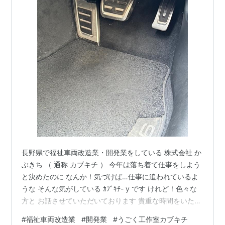
長野県で福祉車両改造業・開発業をしている 株式会社 か
ぶきち （ 通称 カブキチ ） 今年は落ち着て仕事をしよう
と決めたのに なんか！気づけば…仕事に追われているよ
うな そんな気がしている ｶﾌﾞｷﾁ- y です けれど！色々な
方と お話させていただいております 貴重な時間をいただ
けている事に感謝です ありがとうございます アウディー
#
福祉車両改造業
#
開発業
#
うごく工作室カブキチ
左アクセル改造 足元 左のスペースが 物凄く！！！狭い