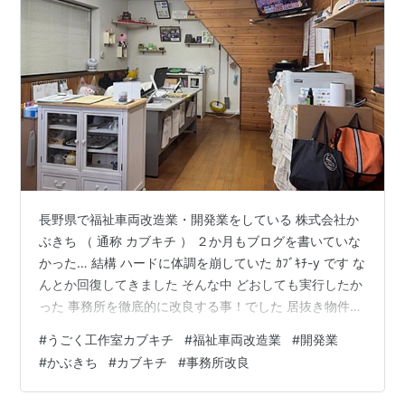
長野県で福祉車両改造業・開発業をしている 株式会社か
ぶきち （ 通称 カブキチ ） ２か月もブログを書いていな
かった… 結構 ハードに体調を崩していた ｶﾌﾞｷﾁ-y です な
んとか回復してきました そんな中 どおしても実行したか
った 事務所を徹底的に改良する事！でした 居抜き物件だ
ったこともあり 前の持ち主のラック等を引き続き使用し
#
うごく工作室カブキチ
#
福祉車両改造業
#
開発業
ていたり レイアウトがとても嫌いでした 仕事をしていて
#
かぶきち
#
カブキチ
#
事務所改良
も近付きたくない場所もあり 暗くて汚いイメージが気に
入らなかった 徹底的に変えました 変える前の画像がない