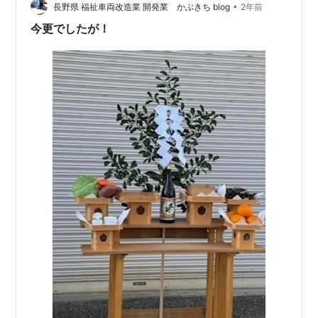
信頼があるのも理解できます 快…
•
長野県 福祉車両改造業 開発業 かぶきち blog
2年前
今更でしたが！