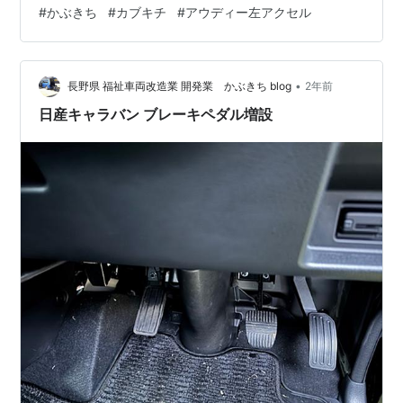
#
かぶきち
#
カブキチ
#
アウディー左アクセル
です 左アクセルとブレーキの間隔が狭いですね オーナー
様が 運転をして 不便を感じなければ良いのですが… 納車
完了いたしました 本日 ２３日～２６日 まで出張です
土・日に ｶﾌﾞｷﾁ- N が不在で申し訳…
•
長野県 福祉車両改造業 開発業 かぶきち blog
2年前
日産キャラバン ブレーキペダル増設