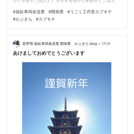
かり準備をし挑みます 社名変更後から事務所と工場入り
口を コツコツと改良しておりました やっと完成いたしま
#
福祉車両改造業
#
開発業
#
うごく工作室カブキチ
した✨✨✨ 小部屋なのでファンヒーターでも暖かくなり
#
かぶきち
#
カブキチ
ます 入り口側から こちらは密談場所となります 奥が工
場ですので秘密のアレコレがあり… この (*^^*) 先進入禁
止ょ 事務所は既に稼働しております 椅子が足りない程
(^^♪ 活用しております ｶﾌﾞ…
•
長野県 福祉車両改造業 開発業 かぶきち blog
2年前
あけましておめでとうございます