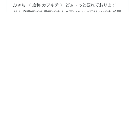
長野県で福祉車両改造業・開発業をしている 株式会社 か
ぶきち （ 通称 カブキチ ） どぉ～っと疲れております
が！ 空元気でも元気です！と言いたい ｶﾌﾞｷﾁ-y です 前回