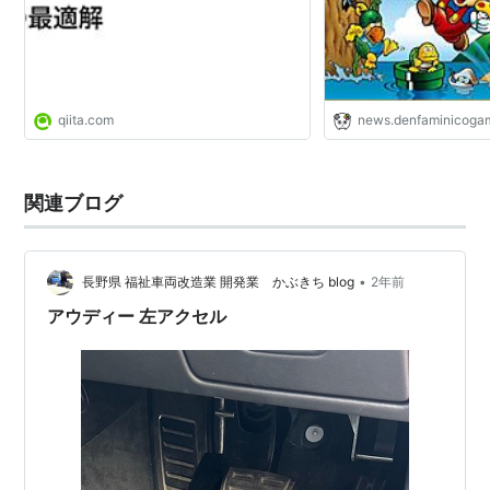
qiita.com
news.denfaminicogam
関連ブログ
•
長野県 福祉車両改造業 開発業 かぶきち blog
2年前
アウディー 左アクセル