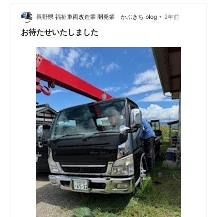
のですが… スッキリした事務所を見てください 奥には過
去の栄光コーナーを設置 ナイトスクープ 珍百景 所…
•
長野県 福祉車両改造業 開発業 かぶきち blog
2年前
お待たせいたしました