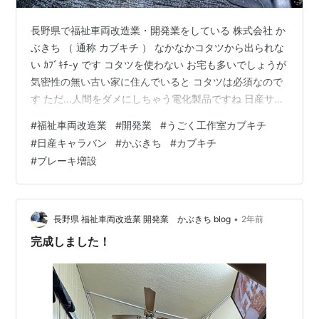
長野県で福祉車両改造業・開発業をしている 株式会社 か
ぶきち （ 通称 カブキチ ） なかなかコタツから出られな
い ｶﾌﾞｷﾁ-y です コタツを使わない お宅も多いでしょうが
気密性の無い古い家に住んでいると コタツは必須なので
す ただ…人間をダメにしちゃう電化製品ですね 日産サテ
ィオ松本 伊那店の担当者さんより 仕事始めの６日に嬉し
#
福祉車両改造業
#
開発業
#
うごく工作室カブキチ
い連絡がありました キャラバンのオーナー様 とても喜ん
#
日産キャラバン
#
かぶきち
#
カブキチ
でくださり 奥様も改良して良かった！ と同じく喜んでく
#
ブレーキ増設
ださったそうです 運転しやすくなった事が一番です 欲し
かった車を購入したのに… 運転が不便で乗っていなかっ
た それが改良してからは 好きな時に乗れる！ こ…
•
長野県 福祉車両改造業 開発業 かぶきち blog
2年前
完成しました！