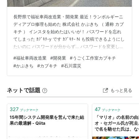
長野県で福祉車両改造業・開発業 最近！ランボルギーニ
ディアブロ修理も始めた 株式会社 かぶきち （ 通称 カブ
キチ ） インスタを始めたはいいが！ パスワードを忘れ
てしまった ｶﾌﾞｷﾁ-y です ｶﾌﾞｷﾁ- N も投稿できるようにし
たいのに パスワードが分からず… パスワードを変更しま
した💦 前回のブログにもかきましたが 石川へ行ったので
#
福祉車両改造業
#
開発業
#
うごく工作室カブキチ
珠洲まで行き被災地を見てきました うごく工作室カブキ
#
かぶきち
#
カブキチ
#
石川震災
チが お役に立てれば…と考えたのですが 全くもって お役
にたてそうもありませんでした ３月１０日 月曜日 新規
事業の相談で石川へ行ってきました いつもお世話になっ
ネットで話題
もっと見る
ている ことほむ さんと 初めましての …
327
47
ブックマーク
ブックマーク
15年間システム開発業を営んで来た結
「マリオ」の名前の由
果の最適解 - Qiita
オ・セガール氏が死去
で名を馳せた氏は、な
れるキャラクターの名