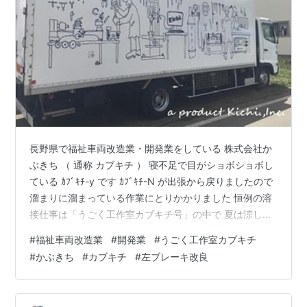
長野県で福祉車両改造業・開発業をしている 株式会社か
ぶきち （ 通称 カブキチ ） 寝不足で目がショボショボし
ている ｶﾌﾞｷﾁ-y です ｶﾌﾞｷﾁ-N が出張から戻りましたので
溜まりに溜まっている作業にとりかかりました 恒例の溶
接仕事は「うごく工作室カブキチ号」の中で 夏は涼しく
冬は暖かい…らしい 工場とは大違いですね (*'▽') 本日か
#
福祉車両改造業
#
開発業
#
うごく工作室カブキチ
らは「日産キャラバン 左ブレーキ改良 」 ｶﾌﾞｷﾁ-y 初見と
#
かぶきち
#
カブキチ
#
左ブレーキ改良
なります どうなるのかな？ 説明は聞いていますが 現物
を見るのが一番です 経験からポジションを決めるそう
で… そういう所！やっぱり凄いと思います お客様からの