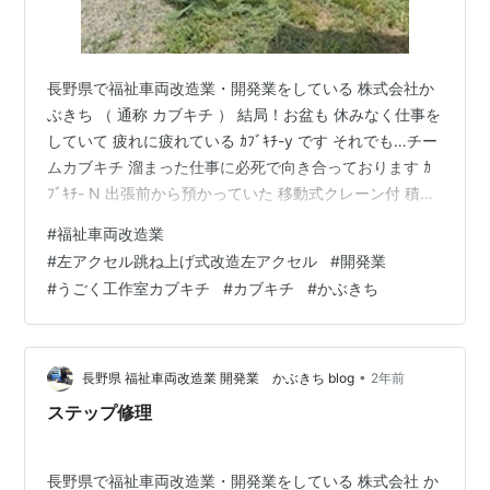
長野県で福祉車両改造業・開発業をしている 株式会社か
ぶきち （ 通称 カブキチ ） 結局！お盆も 休みなく仕事を
していて 疲れに疲れている ｶﾌﾞｷﾁ-y です それでも…チー
ムカブキチ 溜まった仕事に必死で向き合っております ｶ
ﾌﾞｷﾁ- N 出張前から預かっていた 移動式クレーン付 積車
出張中は毎日 「ごめんよ 直してあげるからね」 と声掛
#
福祉車両改造業
けしていた積車くん やっと 修理に取り掛かれました！
#
左アクセル跳ね上げ式改造左アクセル
#
開発業
手伝う時には炎天下💦 この辺りは「蚊」が蔓延っている
#
うごく工作室カブキチ
#
カブキチ
#
かぶきち
から 蚊取り線香は必須アイテム 暑さの中…解析・解析で
ある 無事に修理が完了して納車できました ごめんよ １
か月以上も待たせてしまって 気長に お…
•
長野県 福祉車両改造業 開発業 かぶきち blog
2年前
ステップ修理