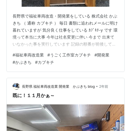
長野県で福祉車両改造・開発業をしている 株式会社 かぶ
きち （ 通称 カブキチ ） 毎日 書類に追われメールに明け
暮れていますが 気分良く仕事をしている ｶﾌﾞｷﾁ-y です 環
境って本当に大事 今年は社名変更に伴い 今まで 出来て
いなかった事を実行しています 記録の順番が前後してい
ますが💦 ９月に土地のお清めをしていただきました （８
#
福祉車両改造業
#
うごく工作室カブキチ
#
開発業
月には ｶﾌﾞｷﾁ-Nとy も！ご祈祷しましたょ） 本来は穂高
#
かぶきち
#
カブキチ
から移転する時にすべき事でしたが 余裕がなかったのが
正直なところです 居抜き物件でしたし…急ごしらえでし
た ９月２４日 松本市北深志にある 岡宮神社さんにお願
いをしました 宮司さんの一挙手一投足をソワ…
•
長野県 福祉車両改造業 開発業 かぶきち blog
2年前
既に！１１月かぁ～