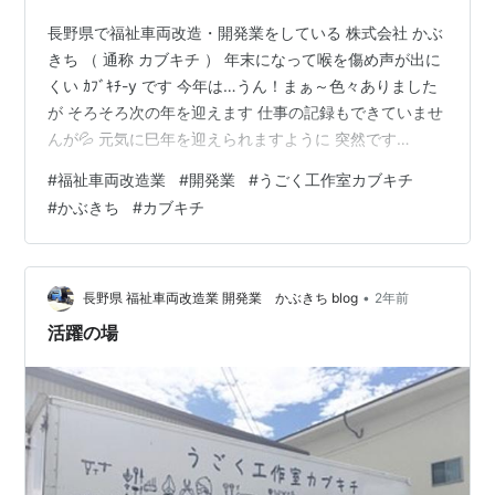
長野県で福祉車両改造・開発業をしている 株式会社 かぶ
きち （ 通称 カブキチ ） 年末になって喉を傷め声が出に
くい ｶﾌﾞｷﾁ-y です 今年は…うん！まぁ～色々ありました
が そろそろ次の年を迎えます 仕事の記録もできていませ
んが💦 元気に巳年を迎えられますように 突然です
が！！！ かぶきち 年賀状をやめます ですのでブログで
#
福祉車両改造業
#
開発業
#
うごく工作室カブキチ
の ご挨拶 今年もお世話になりました 来年も よろしくお
#
かぶきち
#
カブキチ
願いいたします 小雪 小夏 はな 以上 かぶきちメンバー で
した 年末・年始休業日 12月28日～1月5日 となります よ
ろしくお願いいたします よいお年をお迎えください
•
長野県 福祉車両改造業 開発業 かぶきち blog
2年前
活躍の場