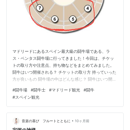
マドリードにあるスペイン最大級の闘牛場である、ラ
ス・ベンタス闘牛場に行ってきました！今回は、チケッ
トの取り方や注意点、持ち物などをまとめてみました。
闘牛はいつ開催される？ チケットの取り方 持っていった
方が良いもの 闘牛場の中はどんな感じ？ 闘牛はいつ開催
される？ 闘牛のシーズンは、3月～10月です。基本的に
#
闘牛場
#
闘牛士
#
マドリード観光
#
闘牛
日曜日と祝日に開催されると言われていますが、カレン
#
スペイン観光
ダーを見た感じ、ほかの曜日にも開催されています。 試
合開始は18時や19時ですが、試合開始時点ではまだまだ
明るいです。試合が進むと日が沈み、きれいな夜空とラ
イトアップされた会場、闘牛士のカラフルな旗がよく映
•
音楽の喜び フルートとともに
10ヶ月前
えます。 チケットの取り方 公式…
宝塚の神様