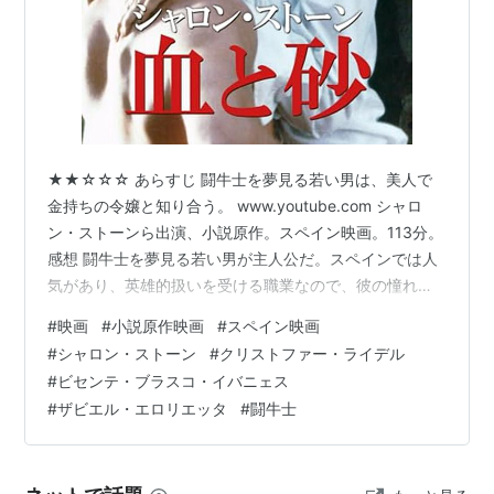
★★☆☆☆ あらすじ 闘牛士を夢見る若い男は、美人で
金持ちの令嬢と知り合う。 www.youtube.com シャロ
ン・ストーンら出演、小説原作。スペイン映画。113分。
感想 闘牛士を夢見る若い男が主人公だ。スペインでは人
気があり、英雄的扱いを受ける職業なので、彼の憧れは
理解できる。だが、第三者的に見ると衣装などが大げさ
#
映画
#
小説原作映画
#
スペイン映画
に見えて、カッコいいかなと思わなくもない。ただ、あ
#
シャロン・ストーン
#
クリストファー・ライデル
る文化圏内の独自の価値観というのは、ヤンキー文化や
#
ビセンテ・ブラスコ・イバニェス
オタク文化など、どんな文化でも見られるものだ。「俺
#
ザビエル・エロリエッタ
#
闘牛士
が良いと思うものをお前も良いと思え」と画一的な価値
観を押し付ける硬直化した世界よりも、多様な価値観の
文化が重なり合った社会の方…