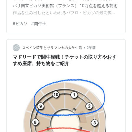
パリ国立ピカソ美術館（フランス） 10万点を超える芸術
作品を生み出したといわれるパブロ・ピカソの最高傑
作。 1933年8月にスペインに帰郷し、バルセロナ、マド
#
ピカソ
#
闘牛士
リード、サン・セバスティアンなど旅の途中で数々の闘
牛を観戦したピカソが、興奮冷めやらぬ9月19日に描い
た。 縦3m ×横7mの巨大な《ゲルニカ》と違い、縦31
•
cm× 40 cmの小さな作品である。ピカソ…
スペイン留学とサラマンカの大学生活
2年前
マドリードで闘牛観戦！チケットの取り方やおす
すめ座席、持ち物をご紹介