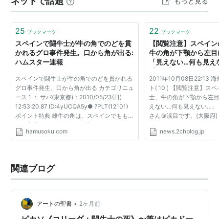
ネットで話題
もっと見る
25
22
ブックマーク
ブックマーク
スペインで闘牛士が牛の角でのどを貫
【閲覧注意】スペイン
かれるグロ事件発生。口から角が出る:
牛の角が下顎から左目
ハムスター速報
「見えない…何も見えな
【2ch】コピペ情報局
スペインで闘牛士が牛の角でのどを貫かれる
2011年10月08日22:13
グロ事件発生。口から角が出る カテゴリニュ
ト( 10 ) 【閲覧注意】
ース 1 ： サバ(東京都)：2010/05/23(日)
士、牛の角が下顎から左
12:53:20.87 ID:4yUCQA5y● ?PLT(12101)
えない…何も見えない…」 T
ポイント特典 雄牛の角は、スペインでももっ
さん＠涙目です。(大阪府)：20
とも有名なマタドールの一人、 フリオ・アパ
13:11:13.37 ID:5pPy
hamusoku.com
news.2chblog.jp
リシオ（41）のあごを砕き、舌を貫いて口か
通、スペインの人気闘牛士
ら飛び出しました。...
日 ロイター］ スペ...
関連ブログ
•
アートの聖書
2ヶ月前