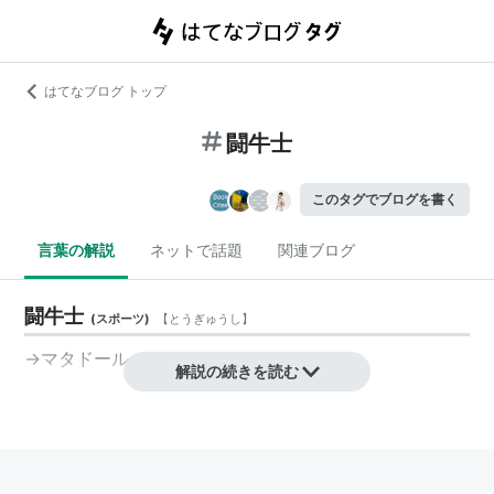
はてなブログ トップ
闘牛士
このタグでブログを書く
言葉の解説
ネットで話題
関連ブログ
闘牛士
(
スポーツ
)
【
とうぎゅうし
】
→
マタドール
解説の続きを読む