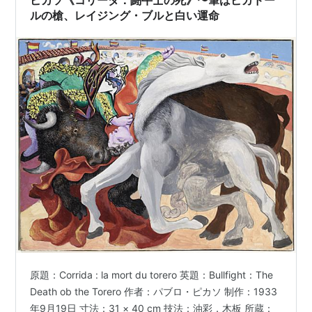
ピカソ《コリーダ：闘牛士の死》〜筆はピカドー
ルの槍、レイジング・ブルと白い運命
原題：Corrida : la mort du torero 英題：Bullfight：The
Death ob the Torero 作者：パブロ・ピカソ 制作：1933
年9月19日 寸法：31 × 40 cm 技法：油彩，木板 所蔵：