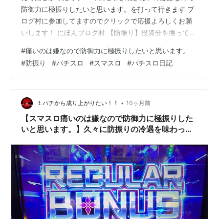
防御力に極振りしたいと思います。を打って行きます ブ
ログ村に参加してますのでクリックで応援よろしくお願
いします！ にほんブログ村 【防振り】投資分を捲ってこ
れからと言う時に・・・「レベル3とレベル4の間には大
#
痛いのは嫌なので防御力に極振りしたいと思います。
きな壁がありますよね」【パチスロ スロット スマスロ】
#
防振り
#
パチスロ
#
スマスロ
#
パチスロ日記
【パチスロ日記】 後半戦最初の高確率は？ 破壊王の呪
い？（今回は有りません） 超加速は大事です エピソード
ボーナスは引くだけでお得 レベル3とレベル4の間に
は・・・ 【防振り】投資分を捲ってこれからと言う時
•
１パチから成り上がりたい！！
10ヶ月前
に・・・「レベル3とレベル4…
【スマスロ痛いのは嫌なので防御力に極振りした
いと思います。】久々に防振りの冷遇を味わって
きた。ありがとうサミー。