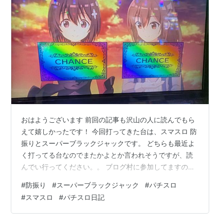
おはようございます 前回の記事も沢山の人に読んでもら
えて嬉しかったです！ 今回打ってきた台は、スマスロ 防
振りとスーパーブラックジャックです。 どちらも最近よ
く打ってる台なのでまたかよとか言われそうですが、読
んでい行ってください。。 ブログ村に参加してますので
クリックで応援よろしくお願いします！ にほんブログ村
#
防振り
#
スーパーブラックジャック
#
パチスロ
【スマスロ 防振り】今日は萌えスロの日だな「メイプル
#
スマスロ
#
パチスロ日記
とリオに愛されたらもう最強です」【スマスロ スーパー
ブラックジャック】【パチスロ スロット スマスロ】【パ