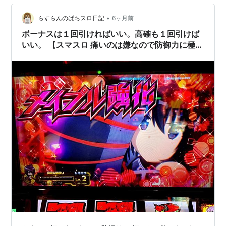
チスロ日記】 いきなり極高確から 次に座ったのは、ブラ
ックジャック 早いうちにジョーカーモードもチャンス
•
らすらんのぱちスロ日記
6ヶ月前
が！ やっぱりジョーカー…
ボーナスは１回引ければいい。高確も１回引けば
いい。 【スマスロ 痛いのは嫌なので防御力に極振
りしたいと思います】