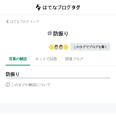
はてなブログ トップ
防振り
このタグでブログを書く
言葉の解説
ネットで話題
関連ブログ
防振り
このタグの解説について