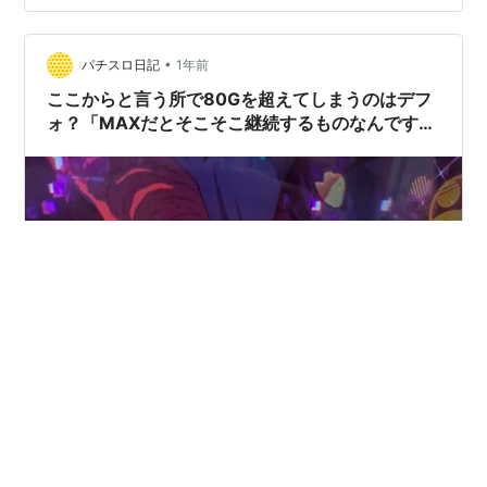
感じだったの思い出しました。 なんか謎の壁があるんで
すよね🤔 やはり冷遇... あっそうだ！(唐突)…
•
パチスロ日記
1年前
ここからと言う所で80Gを超えてしまうのはデフ
ォ？「MAXだとそこそこ継続するものなんですが
ね；；」【防振り】【アレックス ブライト】【パ
チスロ スロット スマスロ】【パチスロ日記】