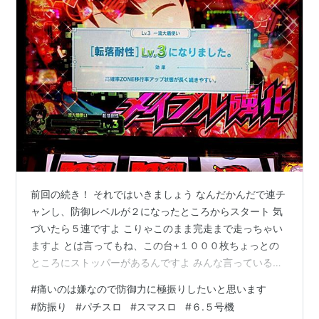
前回の続き！ それではいきましょう なんだかんだで連チ
ャンし、防御レベルが２になったところからスタート 気
づいたら５連ですよ こりゃこのまま完走まで走っちゃい
ますよ とは言ってもね、この台+１０００枚ちょっとの
ところにストッパーがあるんですよ みんな言っている
し、自分自身でも体感しています。 今日はそれを超えた
#
痛いのは嫌なので防御力に極振りしたいと思います
い ってかこの手のボーナス連打タイプってさ、 ちょっと
#
防振り
#
パチスロ
#
スマスロ
#
６.５号機
ハマってバケだった場合連チャンしてメダル減るの勘弁