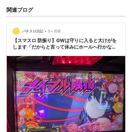
関連ブログ
•
パチスロ日記
3ヶ月前
【スマスロ 防振り】GWは守りに入ると大けがを
します「だからと言って休みにホールへ行かない
選択肢は有りません」【スーパーブラックジャッ
ク】【パチスロ スロット スマスロ】【パチスロ日
記】