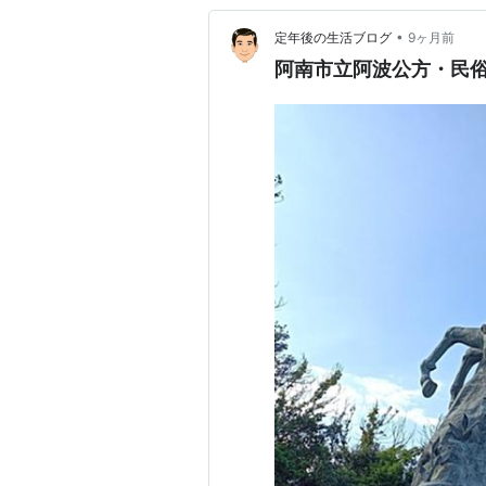
•
定年後の生活ブログ
9ヶ月前
阿南市立阿波公方・民