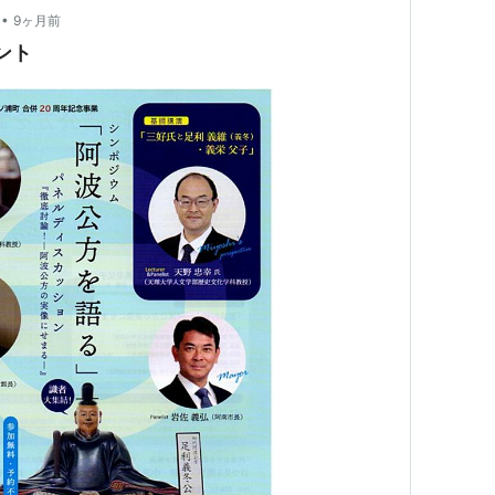
•
9ヶ月前
ント