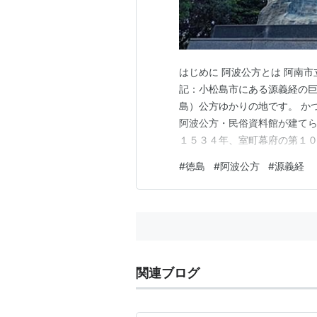
はじめに 阿波公方とは 阿南市
記：小松島市にある源義経の巨
島）公方ゆかりの地です。 か
阿波公方・民俗資料館が建てら
１５３４年、室町幕府の第１
那賀川町の平島庄に拠点を構
#
徳島
#
阿波公方
#
源義経
ました。 この義冬が初代の阿
軍になっています。 １８０５
関連ブログ