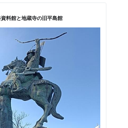
俗資料館と地蔵寺の旧平島館