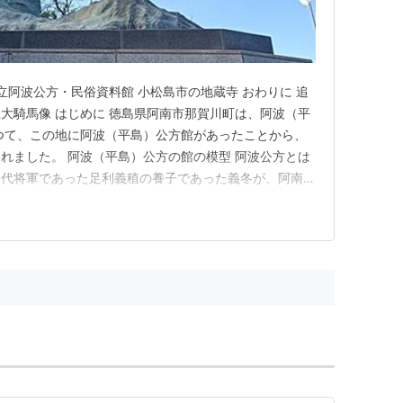
立阿波公方・民俗資料館 小松島市の地蔵寺 おわりに 追
大騎馬像 はじめに 徳島県阿南市那賀川町は、阿波（平
つて、この地に阿波（平島）公方館があったことから、
れました。 阿波（平島）公方の館の模型 阿波公方とは
０代将軍であった足利義稙の養子であった義冬が、阿南市
え、住民から阿波公方とか平島公方と呼ばれるようになり
波公方で、義冬の子である義栄は第１４代の室町幕府将
年に９代目の阿…