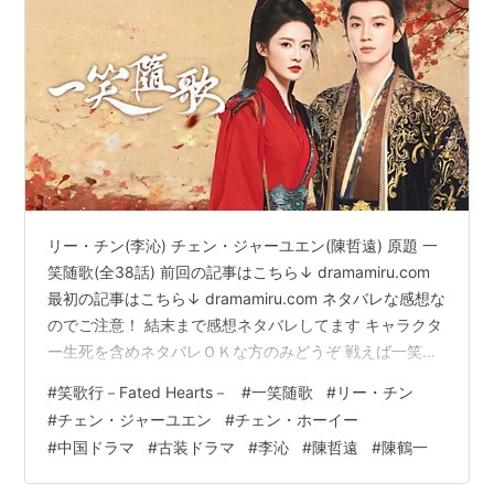
リー・チン(李沁) チェン・ジャーユエン(陳哲遠) 原題 一
笑随歌(全38話) 前回の記事はこちら↓ dramamiru.com
最初の記事はこちら↓ dramamiru.com ネタバレな感想な
のでご注意！ 結末まで感想ネタバレしてます キャラクタ
ー生死を含めネタバレＯＫな方のみどうぞ 戦えば一笑の
方が優勢だった。 二人とも傷だらけ…… 一笑は自分が刺
#
笑歌行－Fated Hearts－
#
一笑随歌
#
リー・チン
されても、どうしても彼にトドメをさせなかった。 そこ
#
チェン・ジャーユエン
#
チェン・ホーイー
へ随歌が現れて未然を連行する。 同じ頃寧非は誰かに襲
#
中国ドラマ
#
古装ドラマ
#
李沁
#
陳哲遠
#
陳鶴一
われて毒に倒れた。 助けるのは難しいと言われた後、唯
一の方法だと言われた場所へ彼を送り出す。 随歌は妹が