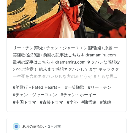
リー・チン(李沁) チェン・ジャーユエン(陳哲遠) 原題 一
笑随歌(全38話) 前回の記事はこちら↓ dramamiru.com
最初の記事はこちら↓ dramamiru.com ネタバレな感想な
のでご注意！ 結末まで感想ネタバレしてます キャラクタ
ー生死を含めネタバレＯＫな方のみどうぞ まともな思考
を持ってるのは主カプだけなのか？ どいつもこいつも私
#
笑歌行－Fated Hearts－
#
一笑随歌
#
リー・チン
欲と私怨丸出し。 随歌の暗殺を企んだ宰相は捕まりけっ
#
チェン・ジャーユエン
#
チェン・ホーイー
きょく死亡。 現皇后はちゃんと幽閉とかなんでしなかっ
#
中国ドラマ
#
古装ドラマ
#
李沁
#
陳哲遠
#
陳鶴一
たのか？ 逆恨みした皇后は陛下を殺害した。 やると思っ
たけど。 その後もこの女が自由にしてたのが信じられな
い。 好都合？(笑) しかもそこに飛…
•
あおの華流記
2ヶ月前