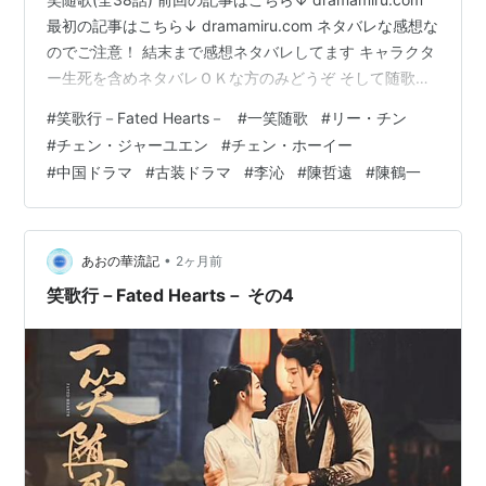
最初の記事はこちら↓ dramamiru.com ネタバレな感想な
のでご注意！ 結末まで感想ネタバレしてます キャラクタ
ー生死を含めネタバレＯＫな方のみどうぞ そして随歌の
母親が殺された経緯(いきさつ)も明かされた。 随歌の母
#
笑歌行－Fated Hearts－
#
一笑随歌
#
リー・チン
は一笑みたいな人だったんだね。 息子は母親に似てる人
#
チェン・ジャーユエン
#
チェン・ホーイー
に惚れるのか(笑) 元々陛下は平民上がり？ 貧しい暮らし
#
中国ドラマ
#
古装ドラマ
#
李沁
#
陳哲遠
#
陳鶴一
からのし上がった人で、皇后ともその頃からの縁だった
と思われる。 お母さんは武人だったのか？ 随分と普通の
感覚の持ち主だったようで、夫が皇…
•
あおの華流記
2ヶ月前
笑歌行－Fated Hearts－ その4