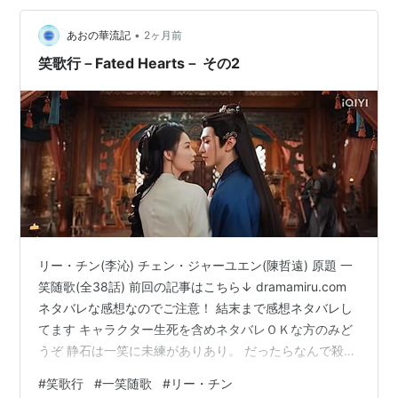
静石と結婚したいと強情を張るので、逆…
•
あおの華流記
2ヶ月前
笑歌行－Fated Hearts－ その2
リー・チン(李沁) チェン・ジャーユエン(陳哲遠) 原題 一
笑随歌(全38話) 前回の記事はこちら↓ dramamiru.com
ネタバレな感想なのでご注意！ 結末まで感想ネタバレし
てます キャラクター生死を含めネタバレＯＫな方のみど
うぞ 静石は一笑に未練がありあり。 だったらなんで殺し
たんだよと言いたくなりますけど、闇落ちって感じより
#
笑歌行
#
一笑随歌
#
リー・チン
も、元々腹黒いんだと思います。 このドラマでは現皇后