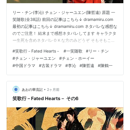
リー・チン(李沁) チェン・ジャーユエン(陳哲遠) 原題 一
笑随歌(全38話) 前回の記事はこちら↓ dramamiru.com
最初の記事はこちら↓ dramamiru.com ネタバレな感想な
のでご注意！ 結末まで感想ネタバレしてます キャラクタ
ー生死を含めネタバレＯＫな方のみどうぞ そもそもこの
妹公主は、 敵国ながら好きな男と結婚したい。 素敵な人
#
笑歌行－Fated Hearts－
#
一笑随歌
#
リー・チン
なの、いい人なのと言い張って結婚した。 相手の静石は
#
チェン・ジャーユエン
#
チェン・ホーイー
メインカプにとってウザい男だからまぁいいかと思うけ
#
中国ドラマ
#
古装ドラマ
#
李沁
#
陳哲遠
#
陳鶴一
ど、ここからが頭おかしいパターン。 兄が妹のために嫁
入りじゃなくて、入婿にして有利に運んだのに、 私は嫁
に行きたかった、勝手なことをしないで！…
•
あおの華流記
2ヶ月前
笑歌行－Fated Hearts－ その6