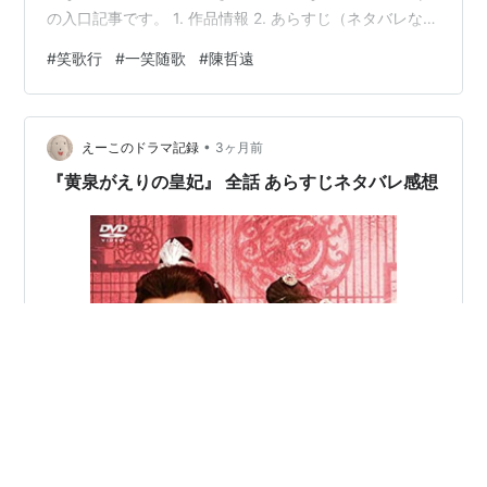
の入口記事です。 1. 作品情報 2. あらすじ（ネタバレな
し） 3. 『笑歌行』はおもしろい？ 4. 視聴体感・偏愛分
#
笑歌行
#
一笑随歌
#
陳哲遠
析 💓 【ラブ濃度】評価：7/10 👴 【おじ度】評価：5/10
😭 【しんどさ】評価：8/10 🌀 【沼度】評価：10/10 ✨
【キャラの魅力度】評価：9/10 🤝 【結末納得度】評価：
•
9/10 5.関連記事 全38話あらすじ・ネタバレ感想まとめ
えーこのドラマ記録
3ヶ月前
出演俳優関連記事 男主1…
『黄泉がえりの皇妃』 全話 あらすじネタバレ感想