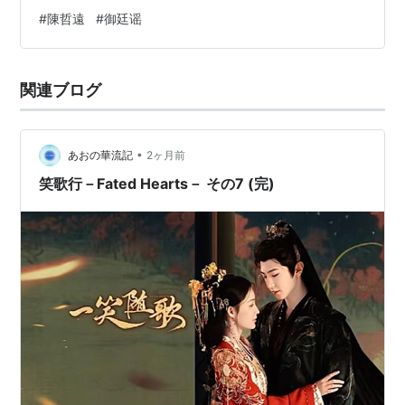
もとにしています。 一部誤りがある場合がありますが、
#
陳哲遠
#
御廷谣
物語全体の重要部分はわかるように書いています。 ※画
像は公式微博*1からお借りしています。 【1万記事以上あ
り】えーこの中国ドラマ視聴済み作品リスト
関連ブログ
poupe.hatenadiary.jp 原題：御廷谣 キャスト 吴谨言 饰
孟廷辉 陈哲远 饰 英寡 梁永棋 饰 尹清 赵昭仪 饰 严馥之 …
•
あおの華流記
2ヶ月前
笑歌行－Fated Hearts－ その7 (完)