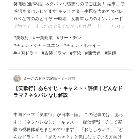
笑随歌(全38話) ネタバレな感想なのでご注意！ 結末まで
感想ネタバレしてます キャラクター生死を含めネタバレ
ＯＫな方のみどうぞ 一時期、女将軍もののオンパレード
で飽きてしまったので見てなかった作品。 リー・チン(李
沁)自体を若い時の作品を見続けたせいで飽きてしまっ
#
笑歌行
#
一笑随歌
#
リー・チン
て、「慶余年」以外は見なくなってしまった。 今回、自
#
チェン・ジャーユエン
#
チェン・ホーイー
分にとっては久々のリー・チン主演です。 チェン・ジャ
#
中国ドラマ
#
古装ドラマ
#
李沁
#
陳哲遠
#
陳鶴一
ーユエン(陳哲遠)はほぼ記憶にないです。 はじめまして
と言っていいくらいじゃないかな。 今回お似合いだと思
います。 美男美女だね。 リー・チンは成熟してこういう
役が似合い…
•
えーこのドラマ記録
3ヶ月前
【笑歌行】あらすじ・キャスト・評価｜どんなド
ラマ？ネタバレなし解説
中国ドラマ『笑歌行』が日本上陸。 この記事では、あら
すじ（ネタバレなし）・キャスト・配信情報・そして実
際の視聴体感をまとめています。 「おもしろい？」「ど
んなドラマ？」「見るべき？」と気になっている方向け