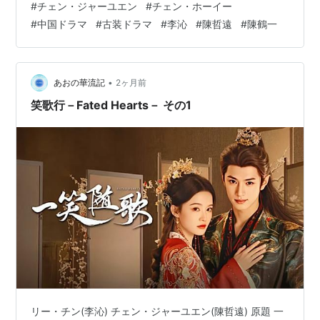
#
チェン・ジャーユエン
#
チェン・ホーイー
もそんな感じ。 いい人装って公主に優しい母親みたいに
#
中国ドラマ
#
古装ドラマ
#
李沁
#
陳哲遠
#
陳鶴一
してますけど、敵国に嫁がせようと必死な時点でお察
し。 静石と皇后同じタイプの人間だわ。 一笑は時々記憶
が蘇ってくる。 パズルみたいに断片的なんだけど、さす
が彼…
•
あおの華流記
2ヶ月前
笑歌行－Fated Hearts－ その1
リー・チン(李沁) チェン・ジャーユエン(陳哲遠) 原題 一