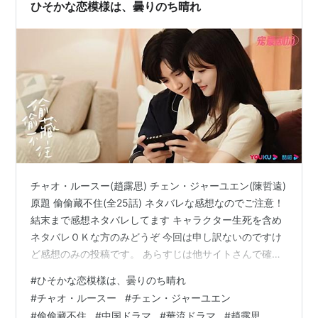
ひそかな恋模様は、曇りのち晴れ
チャオ・ルースー(趙露思) チェン・ジャーユエン(陳哲遠)
原題 偷偷藏不住(全25話) ネタバレな感想なのでご注意！
結末まで感想ネタバレしてます キャラクター生死を含め
ネタバレＯＫな方のみどうぞ 今回は申し訳ないのですけ
ど感想のみの投稿です。 あらすじは他サイトさんで確認
してください。 このドラマのことは知ってたんですけ
#
ひそかな恋模様は、曇りのち晴れ
ど、現代ドラマと恋愛ものというハードルで見てなかっ
#
チャオ・ルースー
#
チェン・ジャーユエン
たんですよね。 今回箸休め的にWOWOWの配信見ててラ
#
偷偷藏不住
#
中国ドラマ
#
華流ドラマ
#
趙露思