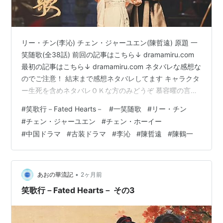
リー・チン(李沁) チェン・ジャーユエン(陳哲遠) 原題 一
笑随歌(全38話) 前回の記事はこちら↓ dramamiru.com
最初の記事はこちら↓ dramamiru.com ネタバレな感想な
のでご注意！ 結末まで感想ネタバレしてます キャラクタ
ー生死を含めネタバレＯＫな方のみどうぞ 慕容曜の言い
分もわからなくはないのだけれど…… 皇子だと言うだけ
#
笑歌行－Fated Hearts－
#
一笑随歌
#
リー・チン
で全てが優先されて、賊に襲われた時に父親が瀕死にな
#
チェン・ジャーユエン
#
チェン・ホーイー
るほど戦い息子よりも皇子を優先させたと悲歎にくれ
#
中国ドラマ
#
古装ドラマ
#
李沁
#
陳哲遠
#
陳鶴一
た。 子供時代なら幼かったからわかるけど、大人になっ
たらわかるでしょう。 相手は皇子なんだよ、父親は将軍
として命に代えても守るのは当たり前。 現代の…
•
あおの華流記
2ヶ月前
笑歌行－Fated Hearts－ その3