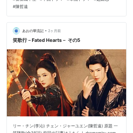
インナップの中からちょっと見てみようかなーという思
#
陳哲遠
いつきでクリックして、既に夜遅かったことに後悔しま
した(笑) 続き見たくても既に深夜じゃん！泣く泣く翌日
に三話以降持ち越…
•
あおの華流記
2ヶ月前
笑歌行－Fated Hearts－ その5
リー・チン(李沁) チェン・ジャーユエン(陳哲遠) 原題 一
笑随歌(全38話) 前回の記事はこちら↓ dramamiru.com