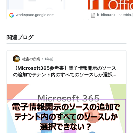
workspace.google.com
it-bibouroku.hateblo.
関連ブログ
•
社畜の所業
1年前
【Microsoft365参考書】電子情報開示のソース
の追加でテナント内のすべてのソースしか選択で
きない？