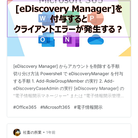
[eDiscovery Manager] からアカウントを削除する手順
切り分け方法 Powershell で eDiscoveryManager を付与
する手順 1. Add-RoleGroupMember の実行 2. Add-
eDiscoveryCaseAdmin の実行 [eDiscovery Manager] の
"電子情報開示マネージャー" または "電子情報開示管理
者" に現在、登録されているアカウントが既に削除されて
#
Office365
#
Microsoft365
#
電子情報開示
いるアカウントである場合に、クライアントエラーの
"Request failed with status code 500" のエラーが発生
することを確認しています…
•
社畜の所業
1年前