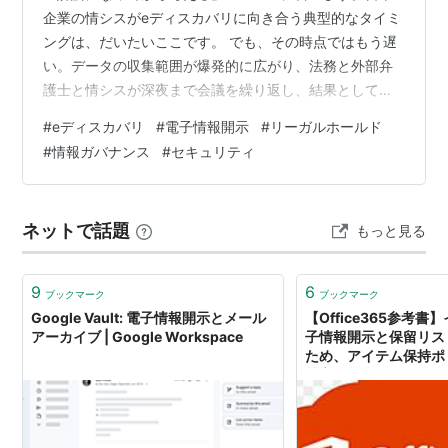
企業の情シスがeディスカバリに向き合う典型的なタイミ
ングは、だいたいここです。 でも、その時点ではもう遅
い。データの収集範囲が爆発的に広がり、法務と外部弁
護士と情シスが深夜まで会議を繰り返し、結果として数
千万円規模のコストが発生する。私がインシデント対応
#
eディスカバリ
#
電子情報開示
#
リーガルホールド
の現場で何度も目撃した光景です。 この記事では、「e
#
情報ガバナンス
#
セキュリティ
ディスカバリとは何か」から、日本企業の情シスが平時
にやるべき準備まで、CISSP保有のセキュリティ担当と
して実務視点で解説します。 eディスカバリ（電子情報
ネットで話題
もっと見る
開示）とは何か EDRM（電子情報開示参照モデル）の全
体像 日本企業がeディスカバリで直…
9
6
ブックマーク
ブックマーク
Google Vault: 電子情報開示とメール
【Office365参考
アーカイブ | Google Workspace
子情報開示と保留リス
ため、アイテム保持ポ
社畜の所業