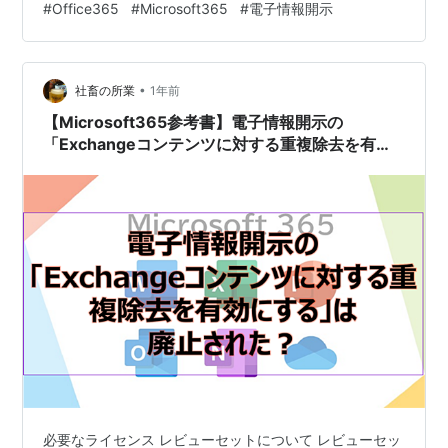
#
Office365
#
Microsoft365
#
電子情報開示
ことができるかについてご紹介したいと思います。 結論
としては、「できない」ということを確認しています。
検索ルールの作成までは可能ですが、[クエリの実行]は画
•
面上から実行しないと動作しないことを確認していま
社畜の所業
1年前
す。 また、エクスポートを実行す…
【Microsoft365参考書】電子情報開示の
「Exchangeコンテンツに対する重複除去を有効
にする」は廃止された？
必要なライセンス レビューセットについて レビューセッ