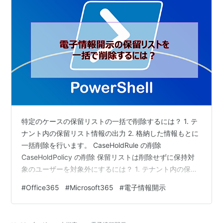
特定のケースの保留リストの一括で削除するには？ 1. テ
ナント内の保留リスト情報の出力 2. 格納した情報もとに
一括削除を行います。 CaseHoldRule の削除
CaseHoldPolicy の削除 保留リストは削除せずに保持対
象のユーザーを対象外にするには？ 1. テナント内の保留
リスト情報と、保持対象ユーザー情報の出力 2. 項番 1 で
#
Office365
#
Microsoft365
#
電子情報開示
出力された CSV ファイルより、削除を行うユーザーが登
録されている保持ルール名から削除を行う対象のユーザ
ーリストを CSV ファイルで作成します、 3. 特定保留リ