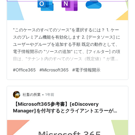
"このケースのすべてのソース"を選択するには？ 1. ケー
スのプレミアム機能を有効化します 2. [データソース] に
ユーザーやグループを追加する手順 既定の動作として、
電子情報開示の "ソースの追加" にて、[フィルター] の項
目は、"テナント内のすべてのソース（既定値）" が選択
されており、"このケースのすべてのソース" はグレーア
#
Office365
#
Microsoft365
#
電子情報開示
ウトしており、選択することができないことを確認して
います。 "このケースのすべてのソース"を選択するに
は？ [ケース] にて、プレミアム機能を有効化している場
•
合は、[ケース] を開き、上部の [データソース] タブにて
社畜の所業
1年前
ユーザーやグループを追加することで、[フィル…
【Microsoft365参考書】[eDiscovery
Manager]を付与するとクライアントエラーが発
生する？