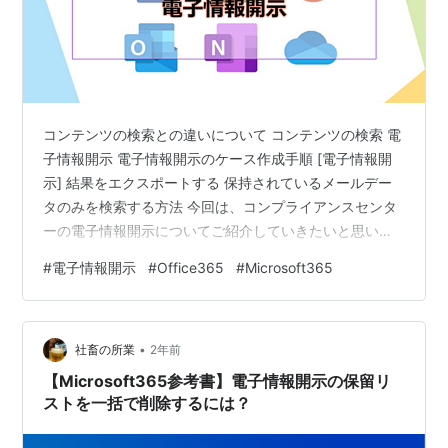
コンテンツの検索との違いについて コンテンツの検索 電
子情報開示 電子情報開示のケース作成手順 [電子情報開
示] 結果をエクスポートする 保持されているメールデー
タのみを検索する方法 今回は、コンプライアンスセンタ
ーの電子情報開示についてご紹介していきたいと思いま
す。 ユーザーのメールボックスのデーターをPSTファイ
#
電子情報開示
#
Office365
#
Microsoft365
ルをエクスポートする点においては、コンテンツの検索
と差異がないようにも思えますので、まずはコンテンツ
の検索との違いについて触れてみたいと思います。 電子
•
情報開示は2025年5月26日廃止されます。 [Content
社畜の所業
2年前
Serach] の機能となり、コンテンツの検索と電子情報開
【Microsoft365参考書】電子情報開示の保留リ
示が統合…
ストを一括で削除するには？