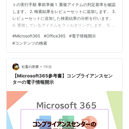
トの実行手順 事前準備 1. 重複アイテムの判定基準を確認
します。 2. 検索結果をレビューセットに追加します。 3.
レビューセットに追加した検索結果の分析を行います。
4. 重複しているアイテムをフィルタリングします。 5. フ
ィルタリングした結果をエクスポートします。 電子情報
#
Microsoft365
#
Office365
#
電子情報開示
開示(eDiscovery) で検索した結果で重複したアイテムを
#
コンテンツの検索
除去する [Exchangeコンテンツに対する重複除去を有効
にする] という機能が以前の電子情報開示ではありました
が、新しい電子情報開示では機能が廃止されてます。 代
わりの方法として、E5 相当のラ…
•
社畜の所業
1年前
【Microsoft365参考書】コンプライアンスセン
ターの電子情報開示