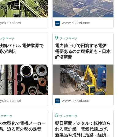
yokeizai.net
www.nikkei.com
9
ックマーク
ブックマーク
鉄鋼バトル､電炉業界で
電力値上げで困窮する電炉
勢が逆転
需要あるのに廃業組も - 日本
経済新聞
yokeizai.net
www.nikkei.com
5
ックマーク
ブックマーク
の大型化で電機メーカー
朝日新聞デジタル：転換迫ら
鳴、迫る海外勢の足音
れる電炉業 電気代値上げ、
新製品や海外に活路 - 経済・