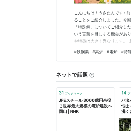
こんにちは！うさたんです♪ 
ることをご紹介しました。今
「特殊鋼」についてご紹介した
いう言葉を目にする機会があ
や特徴は大きく異なります。 
る方法で、大量の鉄を効率よく
#
鉄鋼業
#
高炉
#
電炉
#
特
ールディングス、神戸製鋼所
車や造船、橋梁、大規模建築な
ネットで話題
31
14
ブックマーク
ブ
JFEスチール 3000億円余投
バタ
じ世界最大規模の電炉建設へ
悩ま
岡山 | NHK
沸く
ーに