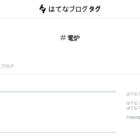
電炉
連ブログ
はてな
はてな
はてな
Copyrig