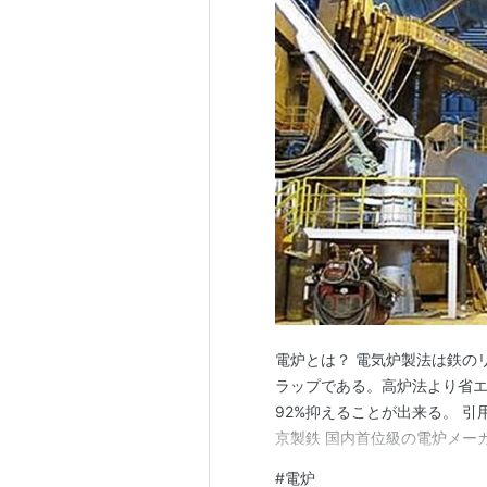
電炉とは？ 電気炉製法は鉄の
ラップである。高炉法より省エ
92%抑えることが出来る。 引用
京製鉄 国内首位級の電炉メーカー
#
電炉