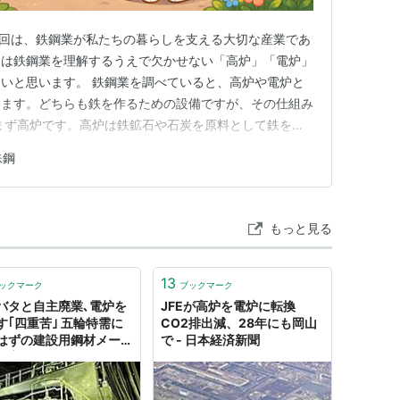
前回は、鉄鋼業が私たちの暮らしを支える大切な産業であ
回は鉄鋼業を理解するうえで欠かせない「高炉」「電炉」
いと思います。 鉄鋼業を調べていると、高炉や電炉と
ります。どちらも鉄を作るための設備ですが、その仕組み
まず高炉です。高炉は鉄鉱石や石炭を原料として鉄を作
生産できることが特徴です。 日本では日本製鉄やJFEホ
殊鋼
などが代表的な高炉メーカーとして知られています。自動
どで使用される高品質…
もっと見る
13
ックマーク
ブックマーク
バタと自主廃業､電炉を
JFEが高炉を電炉に転換
す｢四重苦｣ 五輪特需に
CO2排出減、28年にも岡山
はずの建設用鋼材メーカ
で - 日本経済新聞
異変