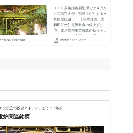
マネー
ＪＦＥ条鋼姫路製造所では４月か
ら電気料金が４割値上がりする＝
兵庫県姫路市 【高木真也、大
和田武士】電気料金の値上がり
で、電炉業が事業戦略の転換を迫
られている。夜間の安い電気で鉄
tech.nikkei.com
www.asahi.com
くずを溶かして鋼材をつくるビジ
ネスモデルが成り立たなくなりつ
つある。各社はコスト削減だけで
なく、収益性の高い新製品の開
発...
•
ぐに役立つ投資アイディアまで
5年前
】電炉関連銘柄