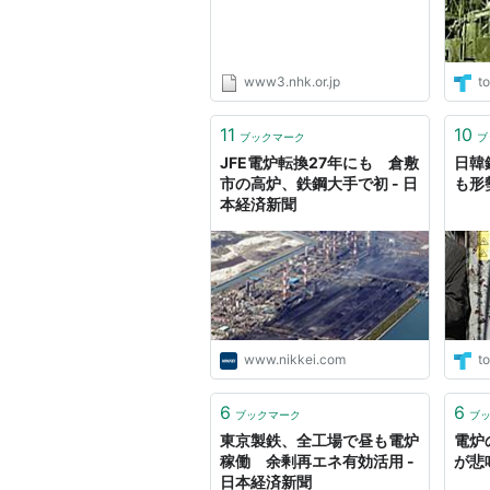
www3.nhk.or.jp
to
11
10
ブックマーク
ブ
JFE電炉転換27年にも 倉敷
日韓
市の高炉、鉄鋼大手で初 - 日
も形
本経済新聞
www.nikkei.com
to
6
6
ブックマーク
ブ
東京製鉄、全工場で昼も電炉
電炉
稼働 余剰再エネ有効活用 -
が悲
日本経済新聞