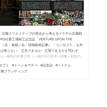
04】広報クリエイティブの視点から考えるイケテル広報戦
S社新工場竣工記念誌「VENTURE UPON THE
～」（左：表紙／右：現地取材記事） 「コンセプト」を共
は限らない。 広告であるか、広報であるかを問わず、
えない種類の作業工程（＝頭の中の思考＋想像＋創造の回
物というアウトプット）に至らせる仕事にとって、一つの
セプト
#
トーン＆マナー
#
記念誌
#
ベトナム
同じ方向を向いているべきことは、まさにマスト要件で
広報ブランディング
「コン…