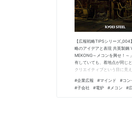
【広報戦略TIPSシリーズ_0
略のアイデアと表現 共英製鋼 VK
MEKONG～メコンを興せ！
有していても、着地点が同じと
クリエイティブという目に見
路）を経て、着地点（＝表現
#
企業広報
#
マインド
#
コン
案件に携わる制作メンバーが
#
子会社
#
電炉
#
メコン
#
す。そこで必ず登場する言葉が