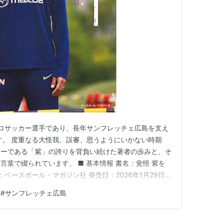
プロサッカー選手であり、長年サンフレッチェ広島を支え
す。 度重なる大怪我、誤審、思うようにいかない時期
ラーである「紫」の誇りを背負い続けた著者の歩みと、そ
葉で綴られています。 ■ 基本情報 書名：覚悟 紫を
：ベースボール・マガジン社 発売日：2026年1月29日
マ 本書の中心にあるのは、「逃げずに背負い続けることこ
#
サンフレッチェ広島
です。 プロとして結果を求められる厳しい世界で、怪我
の役…