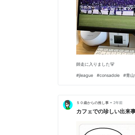
師走に入りました🐻
#
jleague
#
consadole
#
青山
•
５０歳からの推し事
2年前
カフェでの珍しい出来