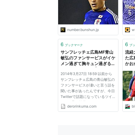
number.bunshun.jp
w
6
6
ブックマーク
ブ
サンフレッチェ広島MF青山
流経
敏弘のファンサービスがイケ
た広
メン過ぎて胸キュン過ぎると
かお
俺の中でも話題に | サッカー
サカ
2014年3月27日 18:59 以前から
コラム速報でろブロ
サンフレッチェ広島の青山敏弘の
ファンサービスが凄いと言う話を
聞いた事があったんですが、今日
Twitterで話題になっているツイ
ートを見て納得してしまいまし
derorinkuma.com
b
た。 青山敏弘かっこ良すぎワロ
タ 私「サインお願いします、あ
の、おっきくサインしてくださ
い…(ｷｮﾄﾞｷｮﾄﾞ)」青山「目見たら
いいよ...