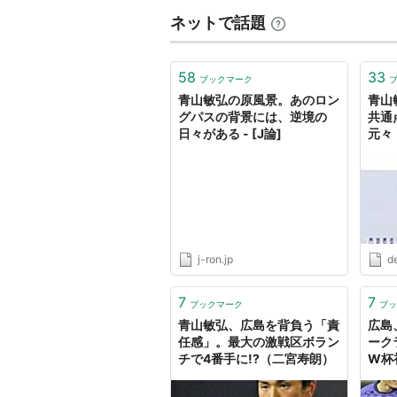
ネットで話題
58
33
ブックマーク
青山敏弘の原風景。あのロン
青山
グパスの背景には、逆境の
共通
日々がある - [J論]
元々
にし
た 
ブロ
j-ron.jp
d
7
7
ブックマーク
ブッ
青山敏弘、広島を背負う「責
広島
任感」。最大の激戦区ボラン
ーク
チで4番手に!?（二宮寿朗）
W杯
チェ