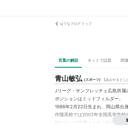
はてなブログ トップ
言葉の解説
ネットで話題
関
青山敏弘
(
スポーツ
)
【
あおやまとし
Jリーグ・サンフレッチェ広島所属
ポジションはミッドフィルダー。
1986年2月22日生まれ、岡山県出
作陽高校では2002年全国高等学
戦において誤審による「幻のゴール