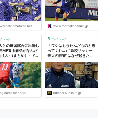
ww.calciomatome.net
www.footballchannel.jp
6
ックマーク
ブックマーク
大との練習試合に出場し
「ワシはもう死んだものと思
島MF青山敏弘がなんだ
ってくれ…」“高校サッカー
かしい（まとめ） - ドメ
最大の誤審”はなぜ起きた
ブログ
か？ 作陽・青山敏弘のVゴー
ルを見逃した審判の苦悩22
年（安藤隆人）
log.domesoccer.jp
number.bunshun.jp