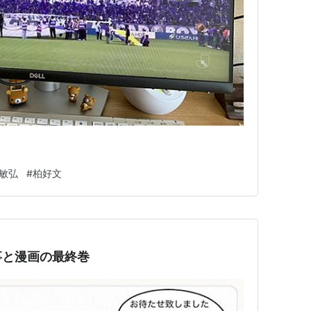
敏弘
#
柏好文
事と漫画の最終巻