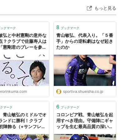
もっと見る
8
ブックマーク
ブックマーク
敏弘と中村憲剛の意外な
青山敏弘、代表入り。「５番
点？クラブで佐藤寿人は
手」からの逆転劇はなぜ起き
「憲剛君のプレーを参考
たのか
て欲しい」と要求してい
| サッカーコラム速報でろ
erorinkuma.com
sportiva.shueisha.co.jp
6
クマーク
ブックマーク
、青山敏弘のミドルでオ
コロンビア戦、青山敏弘を起
ランドに勝利！クラブ
用すべき理由。守備陣にギャ
初陣飾る（+サンフレッ
ップを生む最高品質の深い縦
広島スレの反応）
パス