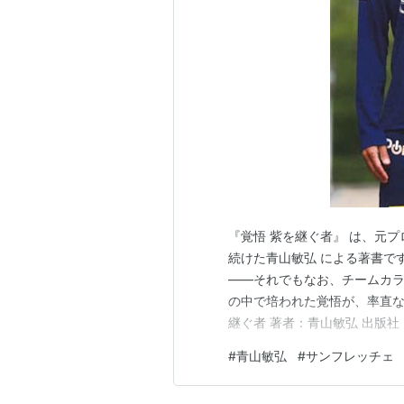
『覚悟 紫を継ぐ者』 は、元
続けた青山敏弘 による著書で
――それでもなお、チームカ
の中で培われた覚悟が、率直な言
継ぐ者 著者：青山敏弘 出版社
判型：単行本 ■ 本書のテー
#
青山敏弘
#
サンフレッチェ
そが覚悟である」 という思想
や挫折に直面しながらも、自ら