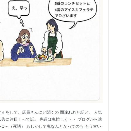
文んをして、店員さんにと聞くの 間違われた話と、 人気
広告に注目！って話。 先週は鬼忙しく・・ ブログから遠
ンQ～（死語） もしかして鬼なんとかってのも もう古い