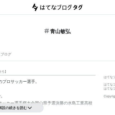
青山敏弘
連ブログ
ひろ
】
はてな
のプロサッカー選手。
はてな
はてな
身。
Copyrig
校サッカー選手権大会岡山県予選決勝の水島工業高校
解説の続きを読む
」を決めた。