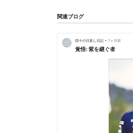
卒業後、サンフレッチェに加入。
チームのモーターと称される抜群の
関連ブログ
グパスが武器。
* リスト::サッカー選手
•
四十の日差し日記
7ヶ月前
所属クラブ
覚悟: 紫を継ぐ者
2004-
サンフレッチェ広島