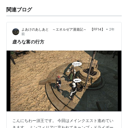
関連ブログ
•
よあけのあしあと ～エオルゼア漫遊記～ 【FF14】
2年
前
虚ろな富の行方
こんにちわー須王です。 今回はメインクエスト進めてい
きます。 ミンフィリアに言われてキャンプ・ドライボー