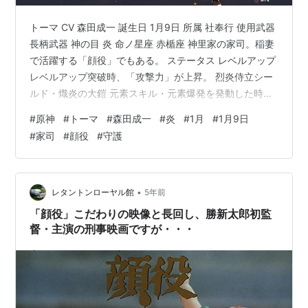
トーマ CV 森田成一 誕生日 1月9日 所属 社奉行 使用武器
長柄武器 神の目 炎 命ノ星座 赤楯座 神里家の家司。稲妻
で活躍する「顔役」でもある。 ステータス レベルアップ
レベルアップ突破時、「攻撃力」が上昇。 烈炎侍立シー
ルド・熾炎の大鎧 元素スキル・元素爆発を発動した時
に、身を守るシールドを生成。熾炎崩滅が発動した時に
#
原神
#
トーマ
#
森田成一
#
炎
#
1月
#
1月9日
シールドは重ね掛けされ、継続時間が更新される。シー
#
家司
#
顔役
#
守護
ルドの耐久はトーマの「HP上限」で決まる。 熾炎崩滅
元素爆発の「熾炎の大鎧」効果中、にフィールド上のキ
ャラクターが「通常攻撃」を行った時に発動する。前方
に炎元素範囲ダメージ。元素爆発ダメージと見なされ
•
レタントンローヤル館
5年前
る。 釣り 稲妻…
「顔役」こだわりの映像と長回し、勝新太郎初監
督・主演の刑事映画ですが・・・