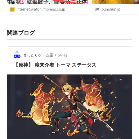
internet.watch.impress.co.jp
bunshun.jp
関連ブログ
•
まったりゲーム屋
5年前
【原神】 渡来介者 トーマ ステータス