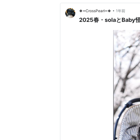
•
🍀➖CrossPearl➖🍀
1年前
2025春・solaとB