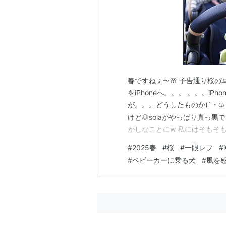
春ですねぇ〜🌸 予告通り桜の写
をiPhoneへ。。。 。。。iPh
が。。。どうしたものか(´・ω
けど🐶solaがやっぱり真っ
かしなことにw 私にはそもそ
で！諦めよう！(・∀・)w なる
#
2025春
#
桜
#
一眼レフ
#
の桜🌸4月🌸 ちょいっと風
#
ベビーカーに乗る犬
#
風を