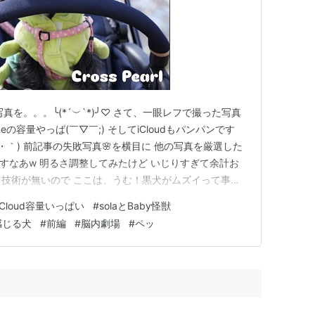
真を。。。╰(*´︶`*)╯♡ さて、一眼レフで撮った写真
oneの容量やっば(￣▽￣;) そしてiCloudもパンパンです
・｀) 前記事の失敗写真🌸を横目に 他の写真を厳選した
黒ですなあw 明るさ調整してみたけど いじりすぎて余計お
も技術が無いので ここは、うむ！黒犬がムズイって事
べく🐶solaの顔が認識出来そうな写真を。。。 2025年
iCloud容量いっぱい
#
solaとBaby怪獣
がありましたが 4月のとある日、上の娘の運転でこの…
感じる犬
#
前編
#
脳内劇場
#
ペッ