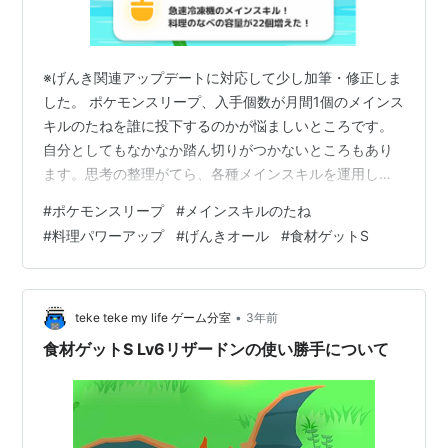
※げんき関連アップデートに対応して少し加筆・修正しま
した。 ポケモンスリープ、入手個数が月間1個のメインス
キルのたねを誰に投下するのかが悩ましいところです。
自分としてもなかなか踏ん切りがつかないところもあり
ます。思考の整理がてら、各種メインスキルを運用して
いる印象からの記録をしておきます。 メインスキルのた
#
ポケモンスリープ
#
メインスキルのたね
ねの入手方法 プレミアムパス アチーブメント その他イ
#
料理パワーアップ
#
げんきオール
#
食材ゲットS
ベント時配布 メインスキルのたねの使い道 料理パワーア
ップＳ（グレイシア・ブースター・ジバコイル系） 料理
の威力が大幅に増大するのが強い 料理レベルの増進効果
もバカにならない lvを上げないとなかなか強く運用でき
•
teke teke my life ゲーム分室
3年前
ない げんきオールS（ニ…
食材ゲットS Lv6リザードンの使い勝手について