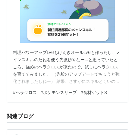
料理パワーアップLv6もげんきオールLv6も作ったし、メ
インスキルのたねを使う先微妙やなー…と思っていたと
ころ、強めのヘラクロスが来たので、試しにヘラクロス
を育ててみました。 （先般のアップデートでちょうど強
化されましたしねー） 結果、さすがにスキルとくいの
Lv6は純粋に強い！って感じでしたので、記録しておきま
#
ヘラクロス
#
ポケモンスリープ
#
食材ゲットS
す。（追記：Lv7のヘラクロスはさらにつよいです。マジ
でつよい。） 育てたヘラクロスの概要 ヘラクロスの基本
性能 ヘラクロスは食材ゲットSがメインスキルのスキル
関連ブログ
とくいポケモンです。食材ゲットSのスキルとくいでは、
シャワーズと被りますね。 あと、入手食材のAがミツな
のは普通に強いです。ブイ…