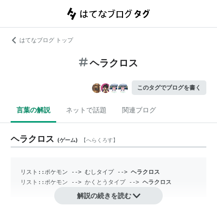
はてなブログ トップ
ヘラクロス
このタグでブログを書く
言葉の解説
ネットで話題
関連ブログ
ヘラクロス
(
ゲーム
)
【
へらくろす
】
リスト::ポケモン
 --> 
むしタイプ
 --> 
ヘラクロス
リスト::ポケモン
 --> 
かくとうタイプ
 --> 
ヘラクロス
解説の続きを読む
『ポケットモンスター』シリーズに登場するポケモンの