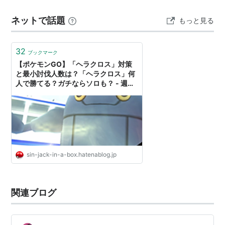
高さ
1.5m
ピカチュウと交換する事に。加入レベル12の上、3Vと高
ネットで話題
重さ
54.0kg
もっと見る
性能、更に時期的に未進化のポケモンが多い…
進化の系譜
32
ブックマーク
ヘラクロス
-進化無し-
【ポケモンGO】「ヘラクロス」対策
と最小討伐人数は？「ヘラクロス」何
人で勝てる？ガチならソロも？ - 週末
ポケモンGO!で、なんとなくGO!
sin-jack-in-a-box.hatenablog.jp
関連ブログ