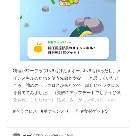
料理パワーアップLv6もげんきオールLv6も作ったし、メ
インスキルのたねを使う先微妙やなー…と思っていたと
ころ、強めのヘラクロスが来たので、試しにヘラクロス
を育ててみました。 （先般のアップデートでちょうど強
化されましたしねー） 結果、さすがにスキルとくいの
Lv6は純粋に強い！って感じでしたので、記録しておきま
#
ヘラクロス
#
ポケモンスリープ
#
食材ゲットS
す。（追記：Lv7のヘラクロスはさらにつよいです。マジ
でつよい。） 育てたヘラクロスの概要 ヘラクロスの基本
性能 ヘラクロスは食材ゲットSがメインスキルのスキル
•
ポケGO日記ブログ(仮)
2年前