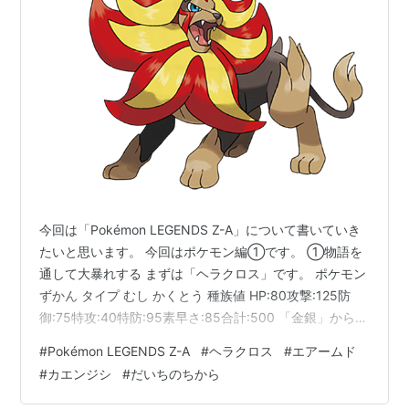
全国図鑑
No.214
ジョウト図鑑
No.114
HGSS
ホウエン図鑑
No.168
Em
No.175
ORAS
シンオウ図鑑
No.062
イッシュ図鑑
No.145
BW2
コーストカロス図鑑
No.131
今回は「Pokémon LEGENDS Z-A」について書いていき
分類
1ぽんヅノポケモン
たいと思います。 今回はポケモン編①です。 ①物語を
通して大暴れする まずは「ヘラクロス」です。 ポケモン
タイプ
むし
かくとう
ずかん タイプ むし かくとう 種族値 HP:80攻撃:125防
特性
むしのしらせ
こんじょう
通常特性
御:75特攻:40特防:95素早さ:85合計:500 「金銀」から登
場しているカブトムシをモチーフとしたポケモンで、ク
じしんかじょう
隠れ特性
#
Pokémon LEGENDS Z-A
#
ヘラクロス
#
エアームド
ワガタをモチーフとしたクワガノンとはライバル関係に
#
カエンジシ
#
だいちのちから
タマゴグループ
むし
当たり、何故かカイロスとは結構仲良しらしいです。 本
作では再序盤のサブミッションで「ポワ」という名前で