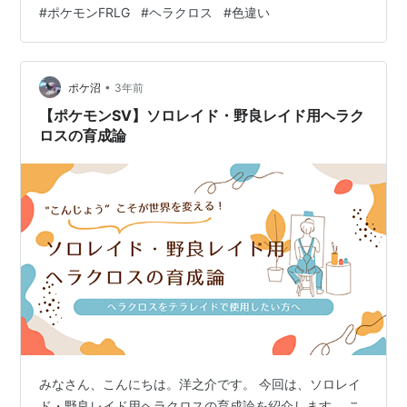
ヘラクロスのみです。 つまり先頭のポケモンをLv15以上
#
ポケモンFRLG
#
ヘラクロス
#
色違い
にしてスプレー使えばヘラクロスしか出現しなくなりま
す。 うっかり他のポケモンが光る心配が無くなりますね
ぇ！ ……といいたいところですが、自転車に乗ってると
•
結構事故ります。 スプレーが切れると『スプレーの こう
ポケ沼
3年前
かがきれた』というメッセージが出るんですが、このゲ
【ポケモンSV】ソロレイド・野良レイド用ヘラク
ームはA…
ロスの育成論
みなさん、こんにちは。洋之介です。 今回は、ソロレイ
ド・野良レイド用ヘラクロスの育成論を紹介します。 こ