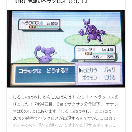
【FR】色違いヘラクロス【むし！】
しるしのはやし からこんばんは！ むし！♂ ヘラクロス光
りました！ 7494匹目。2台でサクサク分母以下。 ナナシ
マは6のしまにあります『しるしのはやし』 ここには
20％の確率でヘラクロスが出現するんですが…… 出典：
ポケモンwiki 見ての通りLv15以上で出現するポケモンは