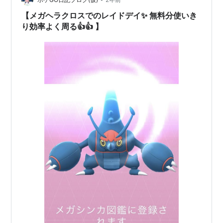
とくいポケモンです。食材ゲットSのスキルとくいでは、
シャワーズと被りますね。 あと、入手食材のAがミツな
【メガヘラクロスでのレイドデイ✨ 無料分使いき
のは普通に強いです。ブイ…
り効率よく周る👍👍 】