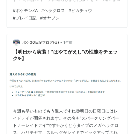
ね。 良かったら前の記事からどうぞ！
#
ポケモンZA
#
ヘラクロス
#
ピカチュウ
ateliernoumite.hatenablog.com さてさて今回はどんな素
#
プレイ日記
#
オヤブン
敵な事が起こるのでしょうか？ それでは見ていきましょ
う('ω')ノ 目次 Pokémon LEGENDS Z-A プレイ日記6ペー
ジ目【ピカチュウとヘラクロスを交換するが・・・】 プ
レイ日…
•
ポケGO日記ブログ(仮)
1年前
【明日から実装！”はやてがえし”の性能をチェッ
ク✨】
今週も早いものでもう週末ですね😉明日の日曜日にはレ
イドデイが開催されます。その名も”スパークリングパー
トナーレイドデイ”です✨かくとうタイプのメガヘラクロ
ス、ハリテヤマ、ズルッグがレイドでピックアップされ