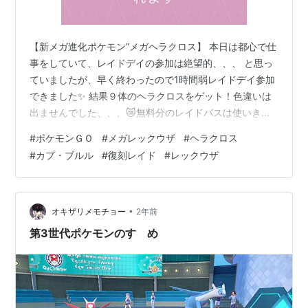
【新メガ進化ポケモン”メガヘラクロス】 本日は都心で仕
事をしていて、レイドデイの参加は絶望的、、、 と思っ
ていましたが、早く終わったので1時間弱レイドデイ参加
できました✨ 結果９体のヘラクロスをゲット！色違いは
出ませんでした、、、😿無料分のレイドパスは使いきれ
たので限られた時間の中で効率よく周った方だと思いま
#
ポケモンＧＯ
#
メガレックウザ
#
ヘラクロス
す👍👍 たくさんのトレーナーの方が集まっておりました
#
カプ・ブルル
#
復刻レイド
#
レックウザ
ので、討伐は楽ちんでした✌️そしてメガエナジーも2000
以上ゲットできました。自分はメガシンカできるポケモ
ンは２～3体くらいメガシンカできるようにスタンバイし
ています。今回のヘラクロスはあまり良き高個体ではあ
•
オキザリメモチョー
2年前
りませんでしたが、なるべく攻撃…
第3世代ポケモンのすゝめ