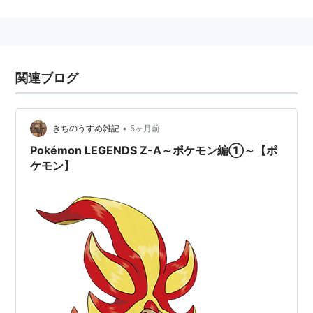
一種。第2世代『金・銀』で登場。
ヘラクレスオオカブトのような一本角が特徴的なむしポ
ケモン。
関連ブログ
高い攻撃を活かした「メガホーン」などが強力。「こら
える」で耐えて「きしかいせい」で大ダメージをくらわ
せるコンボが有名だが、第4世代『ダイヤモンド・パー
•
きちのうすめ雑記
5ヶ月前
ル』からは新たに、「インファイト」「ストーンエッ
Pokémon LEGENDS Z-A～ポケモン編①～【ポ
ジ」「つじぎり」「つばめがえし」などの強力なわざを
ケモン】
覚えるようになり、さらに強化された。
第6世代『X・Y』では、メガシンカを獲得した。『X』
では、通信交換でないとメガストーンが入手できない。
データ
図鑑番号