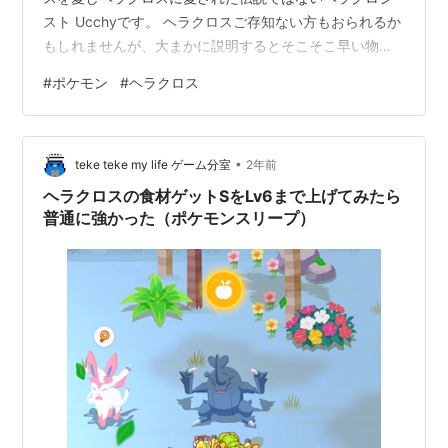
スト Ucchyです。 ヘラクロスご存知ない方もおられるか
もしれませんが、大まかに説明するとそこそこ早い物理
アタッカー。言うならば中速物理アタッカーです。弱点
#
ポケモン
#
ヘラクロス
はそこそこ多いのでやられる時はあっさり死ぬ。閃光の
ような生き様？のポケモン。 そんな生き様に私は感動
し、彼？を使い続けているのです。 前置きは終わりに
•
し、今回はヘラクロスの魅力と残念な部分について解説
teke teke my life ゲーム分室
2年前
していきたいと思います。 まず彼（基本的に僕はオスを
ヘラクロスの食材ゲットSをLv6まで上げてみたら
使います）の種族値をご覧ください。 H…
普通に強かった（ポケモンスリープ）