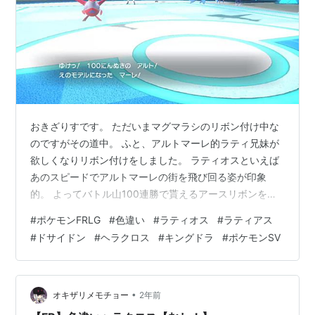
おきざりすです。 ただいまマグマラシのリボン付け中な
のですがその道中。 ふと、アルトマーレ的ラティ兄妹が
欲しくなりリボン付けをしました。 ラティオスといえば
あのスピードでアルトマーレの街を飛び回る姿が印象
的。 よってバトル山100連勝で貰えるアースリボンをつ
け『100にんぬきの』ラティオス。 そしてラティアスと
#
ポケモンFRLG
#
色違い
#
ラティオス
#
ラティアス
いえば水の都の護神の登場キャラクター、カノン。カノ
#
ドサイドン
#
ヘラクロス
#
キングドラ
#
ポケモンSV
ンといえば絵を描くプリティガール。 絵…絵っぽいリボ
ンといえばそう、同じく3世代のみで取得可能なブロマイ
ドリボン。 『えのモデルになった』という二つ名です
が、実際に水の都の護神で絵のモデルになったのはサト
•
オキザリメモチョー
2年前
シとピカチュウ。しかし雰囲気はそれ…