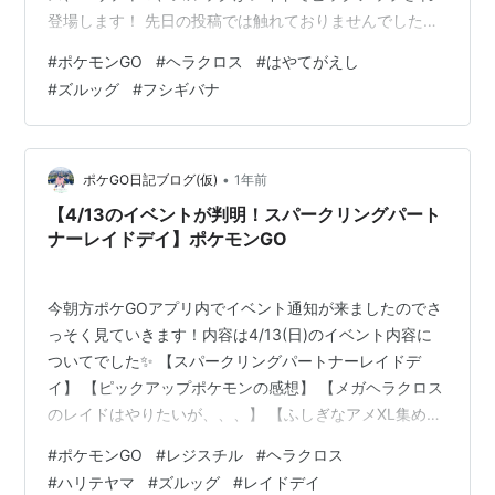
登場します！ 先日の投稿では触れておりませんでした
が、この３体は新技”はやてがえし”をレイドデイ以降覚え
#
ポケモンGO
#
ヘラクロス
#
はやてがえし
るようになります！新技の性能がちょっと気になりまし
#
ズルッグ
#
フシギバナ
たので、チェックしていきます！ 【はやてがえしの性
能】 【ズルズキンは”はやてがえし”を覚えるのか？？】
【ヘラクロスは地域限定！無料分のパスは消費すべ
し！】 【最後に、、、自慢のポケモンを紹介✨】 【はや
•
ポケGO日記ブログ(仮)
1年前
てがえしの性能】 公式ブログにはやて…
【4/13のイベントが判明！スパークリングパート
ナーレイドデイ】ポケモンGO
今朝方ポケGOアプリ内でイベント通知が来ましたのでさ
っそく見ていきます！内容は4/13(日)のイベント内容に
ついてでした✨ 【スパークリングパートナーレイドデ
イ】 【ピックアップポケモンの感想】 【メガヘラクロス
のレイドはやりたいが、、、】 【ふしぎなアメXL集めに
は最適か？】 【スパークリングパートナーレイドデイ】
#
ポケモンGO
#
レジスチル
#
ヘラクロス
以前からかくとうタイプのポケモンがレイドで出現する
#
ハリテヤマ
#
ズルッグ
#
レイドデイ
イベントでは？？と噂されておりましたが、やはりかく