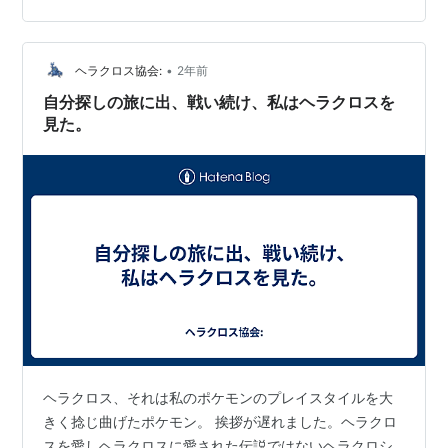
とうタイプのポケモンがレイドでピックアップされてい
るようです。みんポケさんのサイトを見てみます(`･ω･
´)b メガヘラクロスがレイドでピックアップされるようで
•
ヘラクロス協会:
2年前
す！今回のレイドデイ…
自分探しの旅に出、戦い続け、私はヘラクロスを
見た。
ヘラクロス、それは私のポケモンのプレイスタイルを大
きく捻じ曲げたポケモン。 挨拶が遅れました。ヘラクロ
スを愛しヘラクロスに愛された伝説ではないヘラクロシ