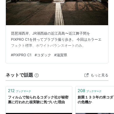
すいすい
隠れ特性
タマゴグループ
すいちゅう1
りくじょう
高さ
0.8m
重さ
19.6kg
琵琶湖西岸、JR湖西線の近江高島〜近江舞子間を
進化の系譜
PIXPRO C1を持ってブラブラ撮り歩き。 今回はカラーエ
フェクト標準、ホワイトバランスオートのみ。
コダック
ゴルダック
#
PIXPRO C1
#
コダック
#
滋賀県
-Lv.33->
コダック
ネットで話題
もっと見る
(
一般
)
【
こだっく
】
正式名称イーストマン・コダック・カンパニー
212
208
（Eastman Kodak Company）、通称コダック
ブックマーク
ブックマーク
フィルムで知られるコダック社が秘密
創業１３３年の米コダ
（Kodak）。
裏に行われた核実験に気づいた理由
の危機か
アメリカ合衆国に本社を置く世界最大手の写真・映画用
フィルムメーカー。デジタルカメラへの対応が遅れたた