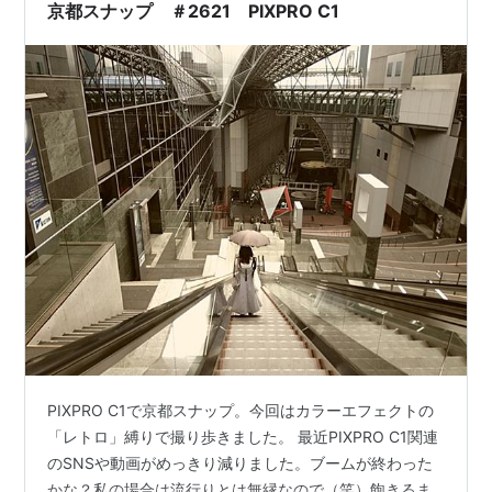
京都スナップ ＃2621 PIXPRO C1
PIXPRO C1で京都スナップ。今回はカラーエフェクトの
「レトロ」縛りで撮り歩きました。 最近PIXPRO C1関連
のSNSや動画がめっきり減りました。ブームが終わった
かな？私の場合は流行りとは無縁なので（笑）飽きるま