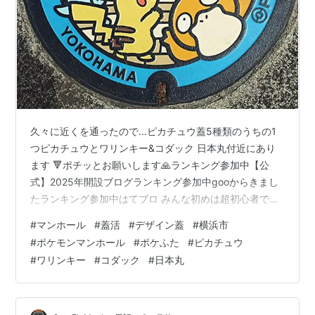
久々に近くを通ったので...ピカチュウ蓋5種類のうちの1
つピカチュウとワリンキー&コダック 日本丸付近にあり
ます 🔻ポチッとお願いします🙏ランキング参加中【公
式】2025年開設ブログランキング参加中gooからきまし
たランキング参加中はてブロ みんな初めは超初心者です
よ！支えあおう会＾＾（長いw）ランキング参加中マンホ
#
マンホール
#
蓋活
#
デザイン蓋
#
横浜市
ールランキング参加中旅行記ランキング参加中街歩きラ
#
ポケモンマンホール
#
ポケふた
#
ピカチュウ
ンキング参加中神奈川県ランキング参加中漫画＆アニメ
#
ワリンキー
#
コダック
#
日本丸
話ランキング参加中ポケモン