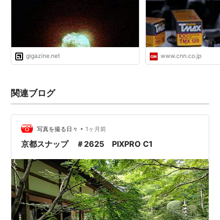
め、業績不振に。
2011年1月19日、米連邦破産法11章（日本の民事再生
法）の適用をニューヨーク州の米連邦破産裁判所に
申請したと発表。
gigazine.net
www.cnn.co.jp
2013年8月20日、ニューヨークの米連邦破産裁判所
により、イーストマン・コダックの再建計画を承認
関連ブログ
*1
。
*1
:
http://headlines.yahoo.co.jp/hl?a=20130821-
•
写真を撮る日々
1ヶ月前
00000507-san-bus_all
京都スナップ ＃2625 PIXPRO C1