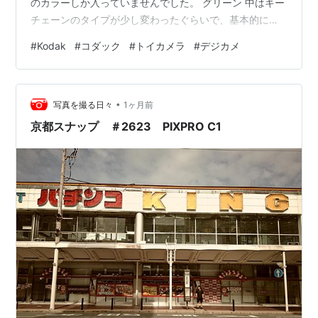
のカラーしか入っていませんでした。 グリーン 中はキー
チェーンのタイプが少し変わったぐらいで、基本的には
同じ作りです。 初代と基本的には同じです 日付合わせ
#
Kodak
#
コダック
#
トイカメラ
#
デジカメ
フレームやエフェクトが変更になったぐらいで、特に目
新しいことはありません。 フレーム１ フレーム２ フレ
ーム３ フレーム４ 前回の記事 初代の記事のリンク ※アフ
•
ィリエイトリンク １個 KODAK CHARMERA キーチェー
写真を撮る日々
1ヶ月前
ン デジタルカメ…
京都スナップ ＃2623 PIXPRO C1