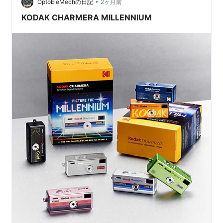
•
OptoEleMechの日記
2ヶ月前
KODAK CHARMERA MILLENNIUM