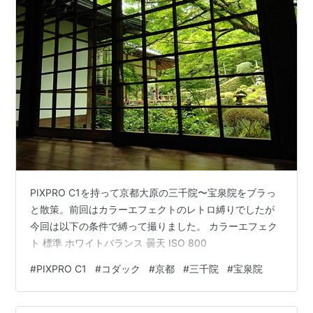
PIXPRO C1を持って京都大原の三千院〜宝泉院をブラっ
と散策。前回はカラーエフェクトのレトロ縛りでしたが
今回は以下の条件で縛って撮りました。 カラーエフェク
ト 標準 ホワイトバランス 曇天 ISO 800
#
PIXPRO C1
#
コダック
#
京都
#
三千院
#
宝泉院