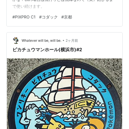
で使い続けます。
#
PIXPRO C1
#
コダック
#
京都
•
Whatever will be, will be.
2ヶ月前
ピカチュウマンホール(横浜市)#2