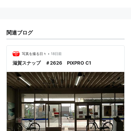
一種。
“増田部長”こと増田順一のお気に入りらしい。
データ
関連ブログ
図鑑
全国図鑑
No.054
番号
ホウエン図鑑
No.158
•
写真を撮る日々
18日前
シンオウ図鑑
No.043
滋賀スナップ ＃2626 PIXPRO C1
ジョウト図鑑
No.140
HGSS
イッシュ図鑑
No.028
BW2
セントラルカロス図鑑
No.059
分類
あひるポケモン
タイプ
みず
特性
しめりけ
ノーてんき
通常特性