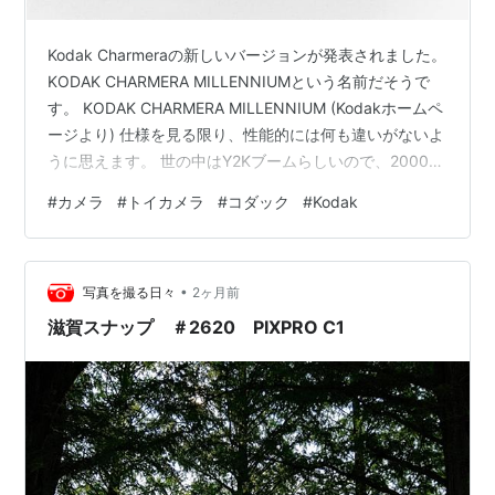
Kodak Charmeraの新しいバージョンが発表されました。
KODAK CHARMERA MILLENNIUMという名前だそうで
す。 KODAK CHARMERA MILLENNIUM (Kodakホームペ
ージより) 仕様を見る限り、性能的には何も違いがないよ
うに思えます。 世の中はY2Kブームらしいので、2000年
代っぽいデザインに変えたということでしょうか？ ラン
#
カメラ
#
トイカメラ
#
コダック
#
Kodak
キング参加中写真・カメラ
•
写真を撮る日々
2ヶ月前
滋賀スナップ ＃2620 PIXPRO C1