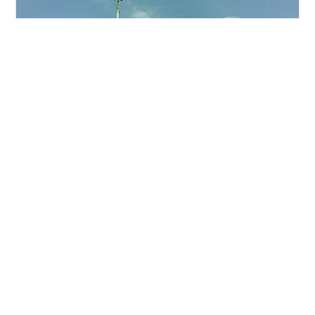
PIXPRO C1で近所スナップ。 PIXPRO C1で初めて16：9
で撮ってみました。
#
PIXPRO C1
#
コダック
#
滋賀県
•
写真を撮る日々
4ヶ月前
琵琶湖スナップ ＃2617 PIXPRO C1