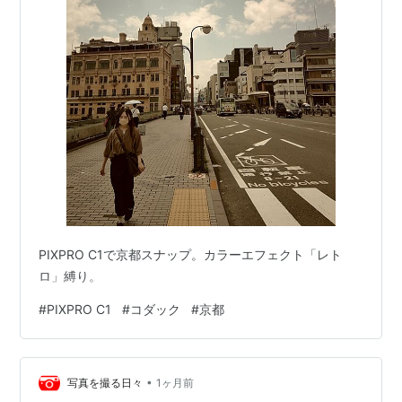
PIXPRO C1で京都スナップ。カラーエフェクト「レト
ロ」縛り。
#
PIXPRO C1
#
コダック
#
京都
•
写真を撮る日々
1ヶ月前