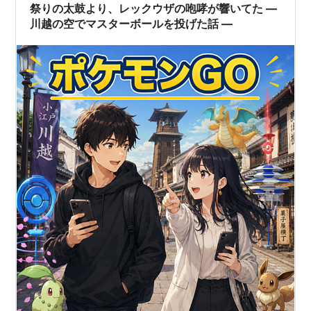
うオシャボ M次元ラッシュでウルボ、サファボ…
祭りの太鼓より、レックウザの咆哮が響いてた ―
川越の空でマスターボールを投げた話 ―