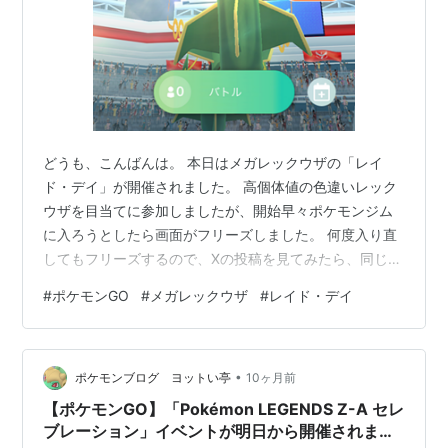
どうも、こんばんは。 本日はメガレックウザの「レイ
ド・デイ」が開催されました。 高個体値の色違いレック
ウザを目当てに参加しましたが、開始早々ポケモンジム
に入ろうとしたら画面がフリーズしました。 何度入り直
してもフリーズするので、Xの投稿を見てみたら、同じ現
象が発生している方がたくさんいたので、しばらく待つ
#
ポケモンGO
#
メガレックウザ
#
レイド・デイ
ことに。 ５分くらい待ったら入れました。サーバーが重
かったのかな…？ 今回はこおり・フェアリー・ドラゴン
タイプのポケモンで参加。 上記３タイプでメガシンカで
•
きるポケモンがいないのが辛い…。 戦闘中、エフェクト
ポケモンブログ ヨットい亭
10ヶ月前
が凄くてメガレックウザが全く見えませんでした。 あ
【ポケモンGO】「Pokémon LEGENDS Z-A セレ
と、「げきりん」が痛すぎる…。 晴れ…
ブレーション」イベントが明日から開催されま