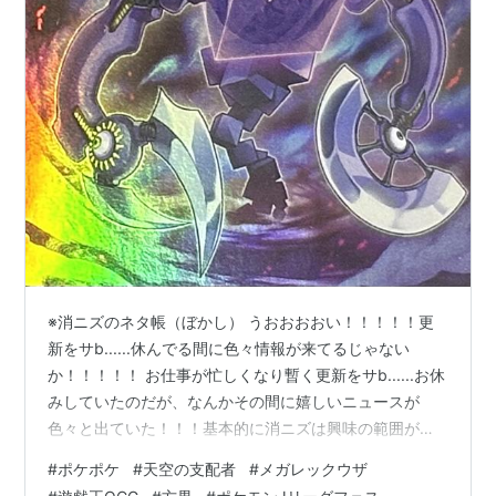
※消ニズのネタ帳（ぼかし） うおおおおい！！！！！更
新をサb......休んでる間に色々情報が来てるじゃない
か！！！！！ お仕事が忙しくなり暫く更新をサb......お休
みしていたのだが、なんかその間に嬉しいニュースが
色々と出ていた！！！基本的に消ニズは興味の範囲が狭
い＆マイナー寄りのものが好きなので（消ニズにとっ
#
ポケポケ
#
天空の支配者
#
メガレックウザ
て）有益な情報が流れてくることはかなり少ないのだ