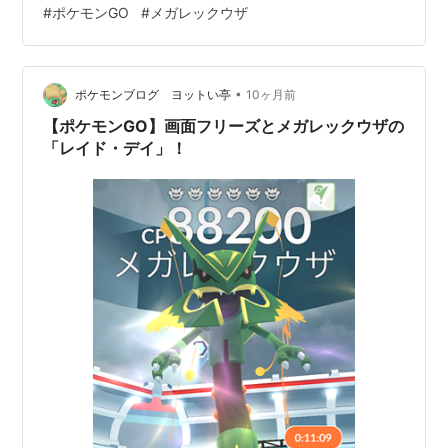
#
ポケモンGO
#
メガレックウザ
精進します...(´・ω・`) ランニングからはお昼少し前に帰
宅してシャワー浴びたり洗濯掃除したり...13:30過ぎに、
今日はポケモンGO メガレックウザ倒し倒されに人の集ま
りやすい総合公園へ...さすが当日3時間…
•
ポケモンブログ ヨットい亭
10ヶ月前
【ポケモンGO】画面フリーズとメガレックウザの
「レイド・デイ」！