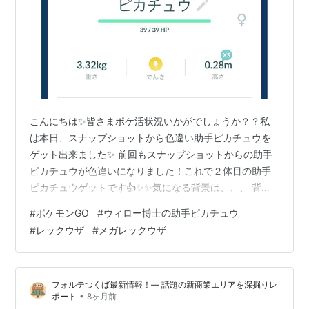
こんにちは✨皆さまポケ活状況いかがでしょうか？？私
は本日、スナップショットから色違い助手ピカチュウを
ゲット出来ました✨ 前回もスナップショットからの助手
ピカチュウが色違いになりました！これで２体目の助手
ピカチュウゲットです👍✨✨気になる背景は、、、 背景
は付きませんでした、、、残念ッ！！！！ ですが、これ
#
ポケモンGO
#
ウィロー博士の助手ピカチュウ
でウィロー博士の助手ピカチュウのオスとメスがコンプ
#
レックウザ
#
メガレックウザ
出来ましたのでよしとします！今回のピカチュウは色違
いかなり渋めでまだ出ていない方もいらっしゃるような
のでまだラッキーな方だと思っております。。。 【本日
フォルテつくば最新情報！— 話題の新商業エリアを深掘りレ
はメガレックウザのゲットチャンス！！】 本日の10:00
•
ポート
8ヶ月前
～レックウザがゲット出来るタイムチャ…