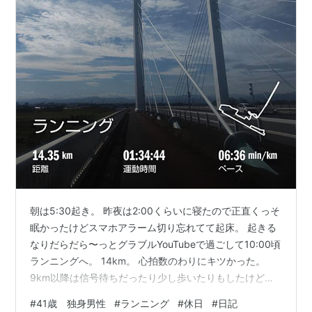
朝は5:30起き。 昨夜は2:00くらいに寝たので正直くっそ
眠かったけどスマホアラーム切り忘れてて起床。 起きる
なりだらだら〜っとグラブルYouTubeで過ごして10:00頃
ランニングへ。 14km。 心拍数のわりにキツかった。
9km以降は信号待ちだったり少し歩いたりもしたけどな
んとか。いまいちみぞおちあたりが気持ち悪くなるわ、
#
41歳 独身男性
#
ランニング
#
休日
#
日記
息が詰まる感じするわで思うように走れない感覚...まあ