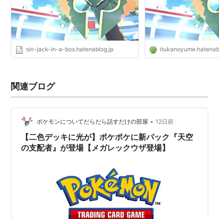
sin-jack-in-a-box.hatenablog.jp
itukanoyume.hatenab
関連ブログ
•
ポケモンについてだらだら話すだけの部屋
12日前
【二色デッキに光が】ポケポケに新パック『天空
の支配者』が登場【メガレックウザ登場】