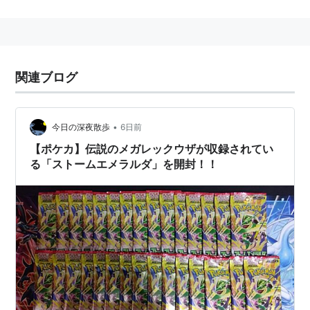
『ポケットモンスター』シリーズのメガシンカポケモン
の一種。レックウザがメガシンカ(覚醒)した形態。
関連ブログ
一応メガシンカ(バトル中に覚醒)の範疇には入るもの
の、特殊な生態のためか他のポケモンとは異なり、メガ
ストーンではなく技「ガリョウテンセイ」を所持するこ
•
今日の深夜散歩
6日前
とがメガシンカの条件となっており、特性もゲンシグラ
【ポケカ】伝説のメガレックウザが収録されてい
ードン・ゲンシカイオーガと対になるものとなってい
る「ストームエメラルダ」を開封！！
る。
このためアイテムを持ちつつメガシンカするという、他
のポケモンにはできない戦い方が可能であり、性能的に
も特性「デルタストリーム」の乱気流によって実質弱点
が減り、いわタイプは弱点でなくなり、こおりタイプも
4倍弱点ではなくなっている。