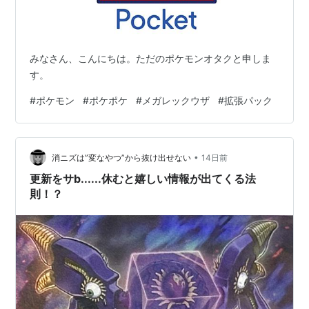
みなさん、こんにちは。ただのポケモンオタクと申しま
す。
#
ポケモン
#
ポケポケ
#
メガレックウザ
#
拡張パック
•
消ニズは”変なやつ”から抜け出せない
14日前
更新をサb......休むと嬉しい情報が出てくる法
則！？