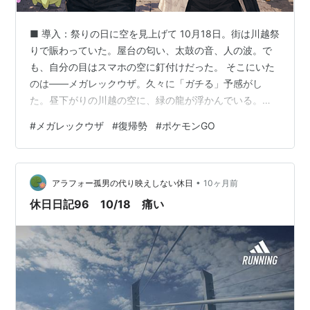
■ 導入：祭りの日に空を見上げて 10月18日。街は川越祭
りで賑わっていた。屋台の匂い、太鼓の音、人の波。で
も、自分の目はスマホの空に釘付けだった。 そこにいた
のは——メガレックウザ。久々に「ガチる」予感がし
た。昼下がりの川越の空に、緑の龍が浮かんでいる。太
陽の下で光るその姿に、指先が勝手に反応した。 ■ 第一
#
メガレックウザ
#
復帰勢
#
ポケモンGO
章：12戦の記録 開始からわずか数分で、川越の通りがレ
イド会場と化した。スマホを掲げる人、屋台の列でパス
を投げる人。お祭りのざわめきに混じって「GO！」の声
•
が響く。 自分もその中にいた。気づけば12戦。そのうち
アラフォー孤男の代り映えしない休日
10ヶ月前
4回は逃げられた。プレミアボールの軌跡が外れるたび
休日日記96 10/18 痛い
に、太鼓の音がやけに遠く聞こ…