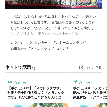
データ
タイプ
ドラゴン
ひこう
こんばんは！ 会社員生活に疲れたおっさんです。 最近の
お昼はもっぱら社食です。 普段は外に食べに行くことも
特性
デルタストリーム
あるのですが、なんつったって暑いのでビルから出たく
ないんですよね。 出たらめっちゃ汗かくし💦
#
ポケカ
#
ポケモンカード
#
ストームエメラルダ
#
開封結果
#
メガレックウザ
#
ヒガナ
ネットで話題
もっと見る
40
26
ブックマーク
ブックマーク
【ポケモンGO】「メガレックウザ」
ポケモンGO：メガレ
対策と最小討伐人数は？「メガレック
破れ！討伐人数と最強
ウザ」何人で勝てる？げきりんには要
徹底解説！ - アニメ
注意！ - 週末ポケモンGO!で、なんと
なくGO!