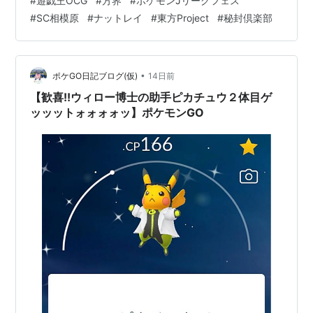
#
遊戯王OCG
#
方界
#
ポケモンJリーグフェス
が、何故か今週は凄い勢い（当社比）で有益情報が流れ
#
SC相模原
#
ナットレイ
#
東方Project
#
秘封倶楽部
込んできた！！！何故？？？どうして？？？まぁ嬉しい
のには変わりないので、一旦この場で今週流れてきた嬉
しい情報を整理しておこう。 ①遊戯王：方界に新規カー
ドが登場！ yu-gi-oh.jp…
•
ポケGO日記ブログ(仮)
14日前
【歓喜!!ウィロー博士の助手ピカチュウ２体目ゲ
ッッットォォォォッ】ポケモンGO