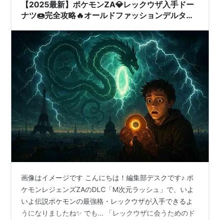
【2025最新】ポケモンZA💎レックウザ入手ドー
ナツ🍩完全攻略🔥オールドファッションデルタレ
シピ公開
画像はイメージです こんにちは！編集部デスクです♪ ポ
ケモンレジェンズZAのDLC「M次元ラッシュ」で、いよ
いよ伝説ポケモンの最強格・レックウザが入手できるよ
うになりましたね✨ でも… 「レックウザに会うためのド