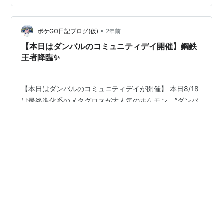
ナス 終わりに… Pokémon LEGENDS Z-A セレブレーシ
ョン イベント期間 2025年10月16日（木）10：00～10
月20日（月）2…
•
ポケGO日記ブログ(仮)
2年前
【本日はダンバルのコミュニティデイ開催】鋼鉄
王者降臨✨