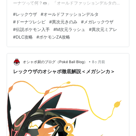
ーナツって何？🍩」 「オールドファッションデルタの作
り方がわからない💦」 「異次元きのみが全然集まらない
#
レックウザ
#
オールドファッションデルタ
😭」 こんな悩みを抱えていませんか？ 実は私も最初は全
#
ドーナツレシピ
#
異次元きのみ
#
メガレックウザ
然わからなくて、何度も失敗してしまいました…！ でも
#
伝説ポケモン入手
#
M次元ラッシュ
#
異次元ミアレ
大丈夫です💪 この記事では、レックウザ入手に必須のオ
#
DLC攻略
#
ポケモンZA攻略
ールドファッションデルタの作り方から、異次元きのみ
の効率的な集め方、メガレックウザ攻略まで、すべてを
完全網羅してお伝えします！…
•
オシャボ厨のブログ（Poké Ball Blog）
8ヶ月前
レックウザのオシャボ徹底解説＜メガシンカ＞