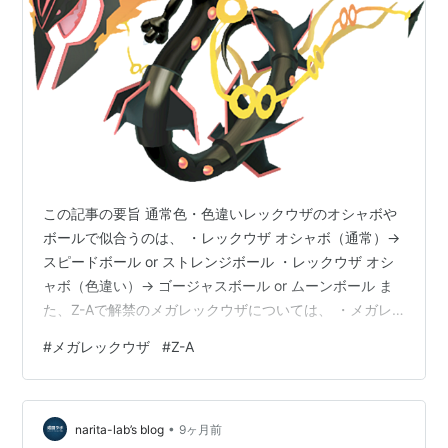
この記事の要旨 通常色・色違いレックウザのオシャボや
ボールで似合うのは、 ・レックウザ オシャボ（通常）→
スピードボール or ストレンジボール ・レックウザ オシ
ャボ（色違い）→ ゴージャスボール or ムーンボール ま
た、Z-Aで解禁のメガレックウザについては、 ・メガレ
ックウザ オシャボ（通常）→ フレンドボール ・メガレッ
#
メガレックウザ
#
Z-A
クウザ オシャボ（色違い）→ ゴージャスボール がおすす
めです。 ほかの候補もふくめた選定理由は以下で解説し
ます。 レックウザ オシャボの選び方（Rayquaza） 通常
•
色レックウザに似合うオシャボ 色違いレックウザに似合
narita-lab’s blog
9ヶ月前