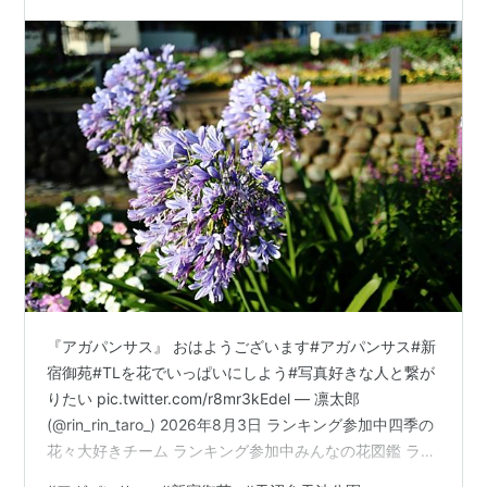
『アガパンサス』 おはようございます#アガパンサス#新
宿御苑#TLを花でいっぱいにしよう#写真好きな人と繋が
りたい pic.twitter.com/r8mr3kEdel — 凛太郎
(@rin_rin_taro_) 2026年8月3日 ランキング参加中四季の
花々大好きチーム ランキング参加中みんなの花図鑑 ラン
キング参加中お写んぽ日記