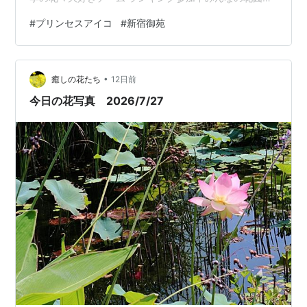
ランキング参加中お写んぽ日記
#
プリンセスアイコ
#
新宿御苑
•
癒しの花たち
12日前
今日の花写真 2026/7/27