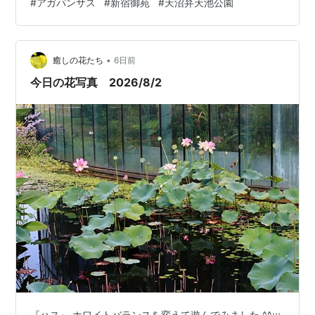
#
アガパンサス
#
新宿御苑
#
天沼弁天池公園
•
癒しの花たち
6日前
今日の花写真 2026/8/2
『ハス』 ホワイトバランスを変えて遊んでみました ^^;;;