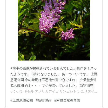
※前半の画像が掲載されていませんでした。操作をミスっ
たようです。 8月になりました。 あ・つ・い です。 上野
恩賜公園 今の時期は不忍池の蓮中心ですね。 弁天堂参道
脇の藤棚では・・・ フジが咲いていました。 新宿御苑
ナンバンギセル アメリカデイゴ サンゴシトウ ユリズイ
セン ミント ミズキンバイ ノウゼンカズラ キセワタ ガガ
#
上野恩賜公園
#
新宿御苑
#
附属自然教育園
ブタ ミズカンナ オオアカバナ スイレン サンカクイ オニ