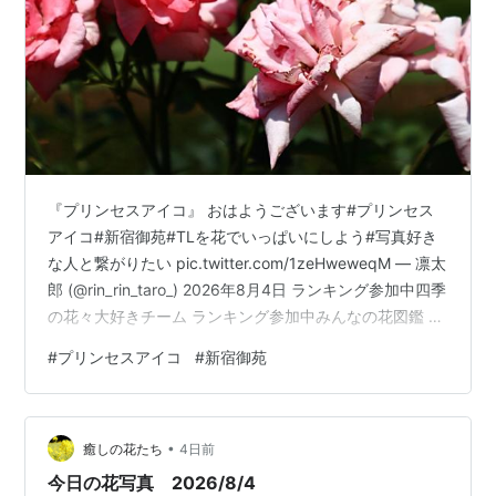
『プリンセスアイコ』 おはようございます#プリンセス
アイコ#新宿御苑#TLを花でいっぱいにしよう#写真好き
な人と繋がりたい pic.twitter.com/1zeHweweqM — 凛太
郎 (@rin_rin_taro_) 2026年8月4日 ランキング参加中四季
の花々大好きチーム ランキング参加中みんなの花図鑑 ラ
ンキング参加中お写んぽ日記
#
プリンセスアイコ
#
新宿御苑
•
癒しの花たち
4日前
今日の花写真 2026/8/4