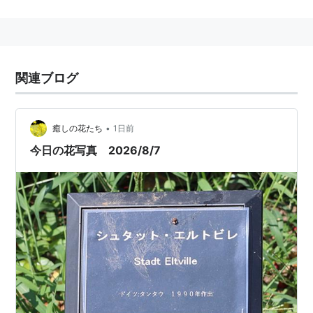
て構成されている。天気の良い日には、
西新宿
の高層ビ
ル街から
東京タワー
までを望むことができる。
場所
関連ブログ
新宿御苑前駅、新宿三丁目駅、千駄ヶ谷駅を周辺とする
一帯。
新宿駅より徒歩10分
•
癒しの花たち
1日前
今日の花写真 2026/8/7
開園時間
9:00〜16:30 入園は16:00まで。
温室等の施設は入園時間に制限あり。
温室は現在新温室開館(平成24年《2012年》春予
定)までの間、閉館中。
月曜閉園。春と秋に特別開園（期間中無休）あり。
入園料