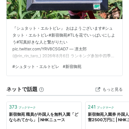
大人200円 小中学生50円
『シュタット・エルトビレ』 おはようございます#シュ
タット・エルトビレ#新宿御苑#TLを花でいっぱいにしよ
う#写真好きな人と繋がりたい
pic.twitter.com/YRV8CSGAD7 — 凛太郎
(@rin_rin_taro_) 2026年8月6日 ランキング参加中四季の
花々大好きチーム ランキング参加中お写んぽ日記 ランキ
#
シュタット・エルトビレ
#
新宿御苑
ング参加中みんなの花図鑑
ネットで話題
もっと見る
373
241
ブックマーク
ブックマーク
新宿御苑 職員が外国人を無料入園「ど
新宿御苑入園券 外国
なられてから」 | NHKニュース
害2500万円に | NH