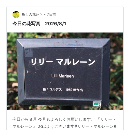
バス このあと大温室にはいったのですが、耐え難き高温
多湿でした。 熱帯雨林ってこんな感じなのかなーとおも
•
いました。 ウサギゴケ ミミカキグサ パイナップルリリ
癒しの花たち
7日前
ー カノコユリ アガパンサス 附属自然教育園 マツカゼ…
今日の花写真 2026/8/1
今日から８月 今月もよろしくお願いします。 『リリー・
マルレーン』 おはようございます#リリー・マルレーン#