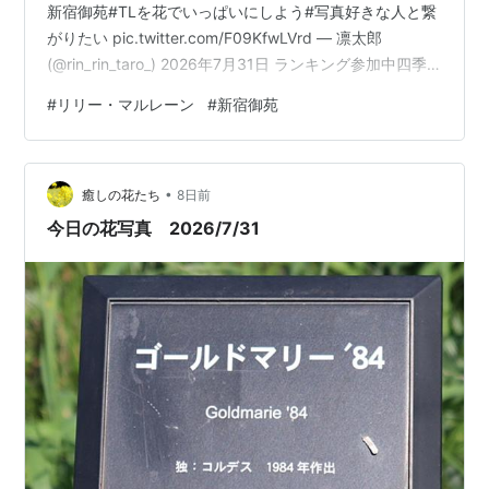
新宿御苑#TLを花でいっぱいにしよう#写真好きな人と繋
がりたい pic.twitter.com/F09KfwLVrd — 凛太郎
(@rin_rin_taro_) 2026年7月31日 ランキング参加中四季
の花々大好きチーム ランキング参加中みんなの花図鑑 ラ
#
リリー・マルレーン
#
新宿御苑
ンキング参加中お写んぽ日記
•
癒しの花たち
8日前
今日の花写真 2026/7/31