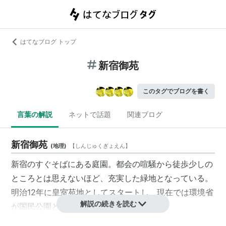
はてなブログ トップ
新宿御苑
このタグでブログを書く
言葉の解説
ネットで話題
関連ブログ
新宿御苑
(
地理
)
【
しんじゅくぎょえん
】
新宿のすぐそばにある庭園。都会の喧騒から徒歩少しの
ところとは思えないほど、充実した緑地となっている。
明治12年に皇室苑地としてスタートし、現在では
環境省
解説の続きを読む
が
国民公園
として管理している。
日本庭園、フランス式庭園、イギリス式庭園などによっ