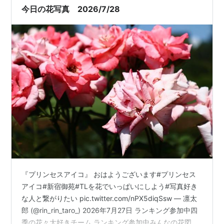
今日の花写真 2026/7/28
『プリンセスアイコ』 おはようございます#プリンセス
アイコ#新宿御苑#TLを花でいっぱいにしよう#写真好き
な人と繋がりたい pic.twitter.com/nPX5diqSsw — 凛太
郎 (@rin_rin_taro_) 2026年7月27日 ランキング参加中四
季の花々大好きチーム ランキング参加中みんなの花図鑑