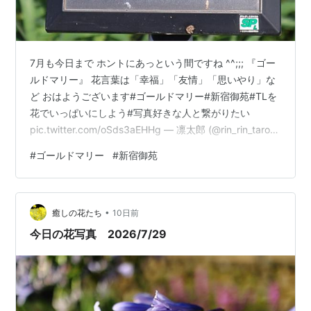
7月も今日まで ホントにあっという間ですね ^^;;; 『ゴー
ルドマリー』 花言葉は「幸福」「友情」「思いやり」な
ど おはようございます#ゴールドマリー#新宿御苑#TLを
花でいっぱいにしよう#写真好きな人と繋がりたい
pic.twitter.com/oSds3aEHHg — 凛太郎 (@rin_rin_taro_)
2026年7月30日 ランキング参加中四季の花々大好きチー
#
ゴールドマリー
#
新宿御苑
ム ランキング参加中みんなの花図鑑 ランキング参加中お
写んぽ日記
•
癒しの花たち
10日前
今日の花写真 2026/7/29