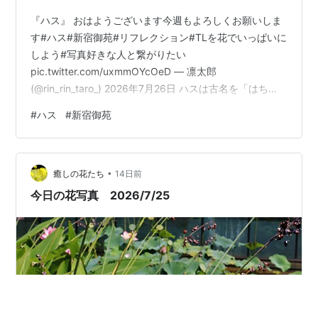
『ハス』 おはようございます今週もよろしくお願いしま
す#ハス#新宿御苑#リフレクション#TLを花でいっぱいに
しよう#写真好きな人と繋がりたい
pic.twitter.com/uxmmOYcOeD — 凛太郎
(@rin_rin_taro_) 2026年7月26日 ハスは古名を「はち
す」といい、万葉の時代から多く歌に詠まれてきまし
#
ハス
#
新宿御苑
た。 今もなお 尽きせぬものは 涙かな はちすの露に なし
はすれども （和泉式部続集 第87番） 亡き人を偲び、い
くら涙を止めようと思っても、どうしても涙が尽きるこ
•
とはない、という悲しく切ない歌です。 ランキング参加
癒しの花たち
14日前
中四季の花々大好きチーム ランキング参加中みんなの花
今日の花写真 2026/7/25
図…