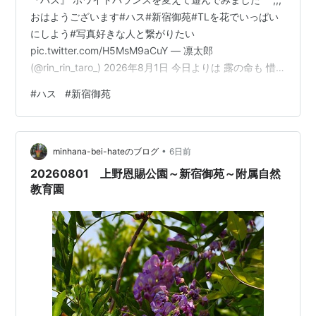
おはようございます#ハス#新宿御苑#TLを花でいっぱい
にしよう#写真好きな人と繋がりたい
pic.twitter.com/H5MsM9aCuY — 凛太郎
(@rin_rin_taro_) 2026年8月1日 今日よりは 露の命も 惜
しからず 蓮の上の 玉と契れば 実方朝臣 （拾遺和歌集 巻
#
ハス
#
新宿御苑
第二十「哀傷」 第1340番） ランキング参加中四季の
花々大好きチーム ランキング参加中みんなの花図鑑 ラン
キング参加中お写んぽ日記
•
minhana-bei-hateのブログ
6日前
20260801 上野恩賜公園～新宿御苑～附属自然
教育園