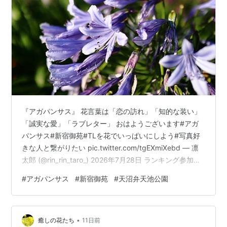
『アガパンサス』 花言葉は「恋の訪れ」「知的な装い」
「誠実な愛」「ラブレター」 おはようございます#アガ
パンサス#新宿御苑#TLを花でいっぱいにしよう#写真好
きな人と繋がりたい pic.twitter.com/tgEXmiXebd — 凛
太郎 (@rin_rin_taro_) 2026年7月28日 ランキング参加中
四季の花々大好きチーム ランキング参加中みんなの花図
#
アガパンサス
#
新宿御苑
#
天沼弁天池公園
鑑 ランキング参加中お写んぽ日記
•
癒しの花たち
11日前