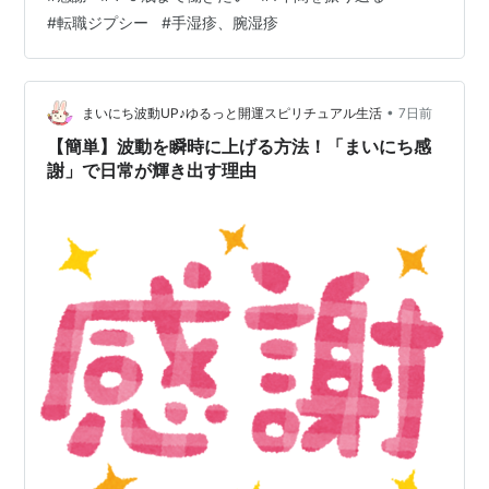
ので ご相談なのですが 青果で勤務しませんか？』 私
#
転職ジプシー
#
手湿疹、腕湿疹
『はい！大丈夫です！』 店長補佐さん 『え？そんな す
ぐ返事されなくても大丈夫ですよ💦 私、明日、明後日休
みなので 休み明け…
•
まいにち波動UP♪ゆるっと開運スピリチュアル生活
7日前
【簡単】波動を瞬時に上げる方法！「まいにち感
謝」で日常が輝き出す理由