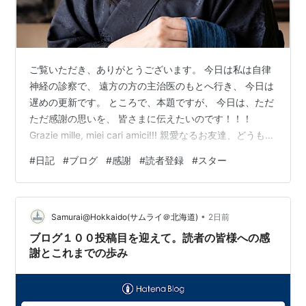
ご覧いただき、ありがとうございます。 今日は私は自律
神経の診察で、 遠方の方の主治医のもとへ行き、 今日は
遅めの更新です。 ところで、本題ですが、 今日は、ただ
ただ感謝の思いを、 皆さまに伝えたいのです！！！
Grazie mille, miei cari amici!!! 親愛なるお友達、どうもあ
りがとう！！！ もちろん、以前から、 読んでくださって
#
日記
#
ブログ
#
感謝
#
読者登録
#
スター
いる方、 フォローしてくださっている方、 ぜーんぶ丸々
込みで、皆さまに、 私は今日感謝したいのです♡ そうい
う訳で、 通院しかしていない今日、 午後日記、この場に
•
書くとしたら、 沢山の読者登録やスター、 本当に感謝し
Samurai@Hokkaido(サムライ＠北海道)
2日前
ています(^人^) このことだ…
ブログ１００投稿目を迎えて。読者の皆様への感
謝とこれまでの歩み