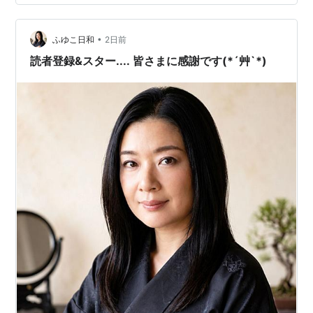
究生活に入っていくようです。親父と違って真面目で成
績のよい息子は、ＡＩ研究では有名な先生の研究室に入
•
れたようですが、人類がＡＩに支配されるディストピア
ふゆこ日和
2日前
に向かわないようにがんばって欲しいなぁと思っていま
読者登録&スター.... 皆さまに感謝です(*´艸`*)
す。 大企業サラリーマンを辞めて、経営コンサルタ…