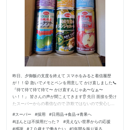
昨日、夕御飯の支度を終えて スマホをみると着信履歴
が！！😲 急いでメモとペンを用意して かけ直しました📞
『待て待て待て待て〜 かけ直すんじゃあ〜なぁ〜
い！！』 皆さんの声が聞こえてきます👂️ 先日 面接を受け
たスーパーからの着信なので 詐欺ではないので安心して
ください🤗 CO・OPで当選🎯しました私、CO・OPでよ
#
スーパー
#
採用
#
日用品→食品→青果へ
く当たります😁 店長補佐さん 『あの…◯◯さん（私）
#
ほんとは不採用だった？
#
見えない世界からの応援
が応募された日用品は 条件のよい人が決まってしまった
#
感謝
#
７０歳まで働きたい
#
1年間を振り返る