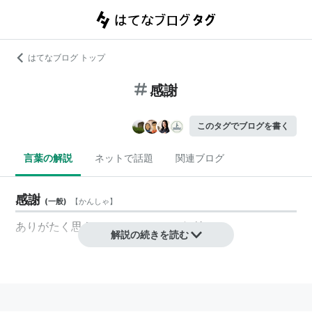
はてなブログ トップ
感謝
このタグでブログを書く
言葉の解説
ネットで話題
関連ブログ
感謝
(
一般
)
【
かんしゃ
】
ありがたく思うこと、また、その気持ち。
解説の続きを読む