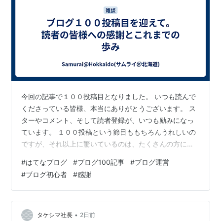
今回の記事で１００投稿目となりました。 いつも読んで
くださっている皆様、本当にありがとうございます。 ス
ターやコメント、そして読者登録が、いつも励みになっ
ています。 １００投稿という節目ももちろんうれしいの
ですが、それ以上に驚いているのは、たくさんの方に読
者登録していただけたことです。 はてなブログを始めた
#
はてなブログ
#
ブログ100記事
#
ブログ運営
頃は、こんなに多くの方に読んでいただき、読者になっ
#
ブログ初心者
#
感謝
ていただけるとは想像もしていませんでした。 このブロ
グは、ジャンルを決めず、そのとき気になったことや役
立ちそうだと思ったことを書いています。独り言のよう
な投稿もあれば、有料記事や検証記事を書くこともあり
•
タケシマ社長
2日前