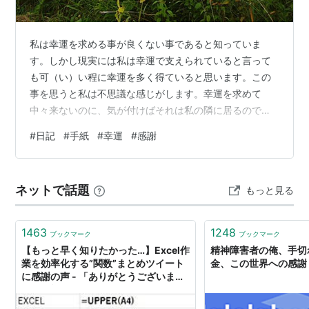
私は幸運を求める事が良くない事であると知っていま
す。しかし現実には私は幸運で支えられていると言って
も可（い）い程に幸運を多く得ていると思います。この
事を思うと私は不思議な感じがします。幸運を求めて
中々来ないのに、気が付けばそれは私の隣に居るので
す。祈るべきでしょう。感謝もそうですが、自分を何か
#
日記
#
手紙
#
幸運
#
感謝
に委ねる、その心持ちを忘れてはなりません。
ネットで話題
もっと見る
1463
1248
ブックマーク
ブックマーク
【もっと早く知りたかった…】Excel作
精神障害者の俺、手切
業を効率化する”関数”まとめツイート
金、この世界への感謝
に感謝の声 - 「ありがとうございます!
」「有能過ぎる」