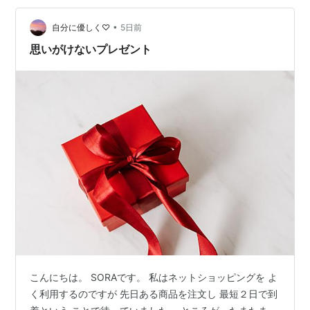
クセラピー検定3級に合格した記念も兼ねて、 「認定メ
イクセラピーガイド」に相応しい、 "癒し系"のメイクを
•
自分に優しく♡
5日前
意識して…
思いがけないプレゼント
こんにちは。 SORAです。 私はネットショッピングを よ
く利用するのですが 先日ある商品を注文し 最短２日で到