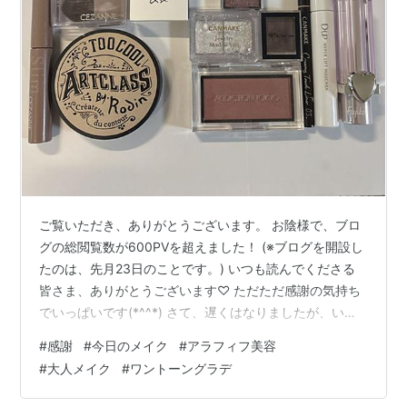
ご覧いただき、ありがとうございます。 お陰様で、ブロ
グの総閲覧数が600PVを超えました！ (※ブログを開設し
たのは、先月23日のことです。) いつも読んでくださる
皆さま、ありがとうございます♡ ただただ感謝の気持ち
でいっぱいです(*^^*) さて、遅くはなりましたが、いつ
も通り、 今日もメイク日記を綴っていきます♪ 今日のメ
#
感謝
#
今日のメイク
#
アラフィフ美容
イクのアイテムです。 タイトルの通り、マキアージュの
#
大人メイク
#
ワントーングラデ
プラムキス、 それ以外は軸枠コスメのみの使用アイシャ
ドウです。 そして、その仕上がりはと言いますと、 メイ