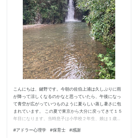
こんにちは、鍵野です。今朝の佐伯上浦は久しぶりに雨
が降って涼しくなるのかなと思っていたら、午後になっ
て青空が広がっていつものように夏らしい蒸し暑さに包
まれています。 この夏で東京から大分に戻ってきて１５
年目になります。当時息子は小学校２年生、娘は１歳半
でした。大学４年生になった息子は、先日あった大学院
#
アドラー心理学
#
保育士
#
感謝
入試を無事パスしたということで、これから本格的な研