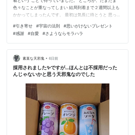
着という ことで待っていました。 ところが、たまたま
色々なことが重なってしまい 結局到着まで２週間以上も
かかってしまったんです。 最初は気長に待とうと 思って
たのですが さすがに10日を過ぎた 辺りから大丈夫なのか
#
引き寄せ
#
宇宙の法則
#
思いがけないプレゼント
な？ と不安になってきました。 でも進捗状況をメールで
#
感謝
#
自愛
#
さようならモラハラ
やり取りしていたショップさんは すごく丁寧で何度もお
詫びされて いて、誰も悪くないんだし とにかく待とうと
最後は 考えるのをやめていました。 で、ようやく到着。
届いてびっくり！ ショップさんからお待たせしたと い…
•
素直な天邪鬼
6日前
採用されました✨ですが…ほんとは不採用だった
んじゃないかと思う天邪鬼なのでした