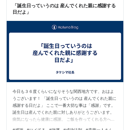
ます。 これからも「気になるところだけ覗…
「誕生日っていうのは 産んでくれた親に感謝する
日だよ」
今日も３６度くらいになりそうな関西地方です、おはよ
うございます！ 「誕生日っていうのは 産んでくれた親に
感謝する日だよ」 ここで一番大切な事は「感謝」です。
誕生日は産んでくれた親に対しありがとうございます。
病気になったら健康に感謝。 ご飯を作ってくれる方へ感
謝。 何でも感謝することです。 そしたら感謝される人に
#
感謝
#
ツイてる
#
強運
#
成功法則
#
斎藤一人さん