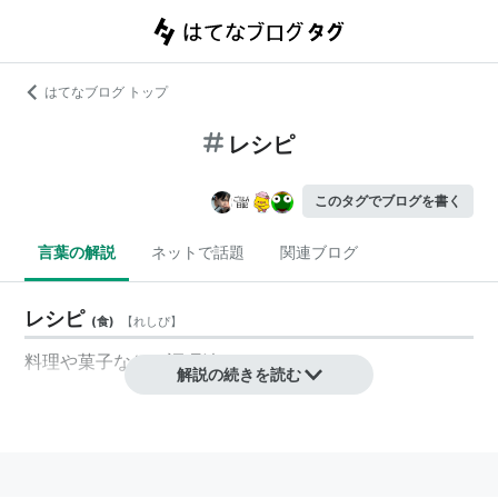
はてなブログ トップ
レシピ
このタグでブログを書く
言葉の解説
ネットで話題
関連ブログ
レシピ
(
食
)
【
れしぴ
】
料理や菓子などの調理法。
解説の続きを読む