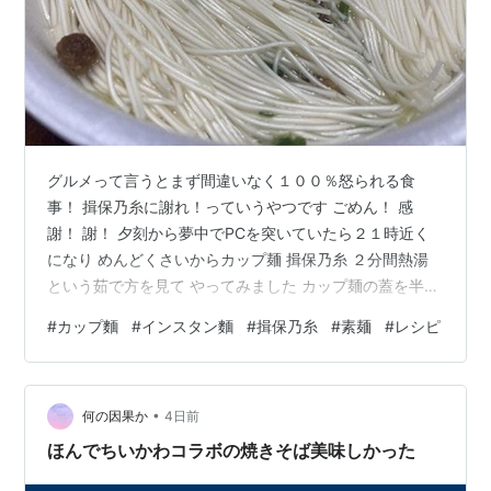
グルメって言うとまず間違いなく１００％怒られる食
事！ 揖保乃糸に謝れ！っていうやつです ごめん！ 感
謝！ 謝！ 夕刻から夢中でPCを突いていたら２１時近く
になり めんどくさいからカップ麺 揖保乃糸 ２分間熱湯
という茹で方を見て やってみました カップ麺の蓋を半分
開ける 中の袋を取り出し、カヤクだけカップに入れる 揖
#
カップ麵
#
インスタン麵
#
揖保乃糸
#
素麺
#
レシピ
保乃糸１束、３つに折り（ここでもごめん！） 熱湯を入
れ３分（たぶんカップ麵にとってはもっと長い設定もあ
るかも） スープの素を入れるまえの画 夕食としては貧し
•
い内容ですが 苦笑 結構美味しくいただきました 奥さ
何の因果か
4日前
ん！これなら簡単でラクチン！！！！！ レシピちゃレシ
ほんでちいかわコラボの焼きそば美味しかった
ピです