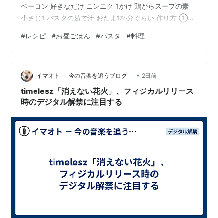
ベーコン 好きなだけ ニンニク 1かけ 鶏がらスープの素
小さじ1 パスタの茹で汁 おたま1杯分ぐらい 作り方 ①パ
スタは表記時間通りに茹でる ②フライパンにニンニクと
#
レシピ
#
お昼ごはん
#
パスタ
#
料理
オリーブオイルを入れて熱し、ニンニクの香りが出てき
たらベーコンを入れる。 ③ベーコンにある程度火が通っ
たら、ネギを加える。 ④パスタの茹で汁と鶏がらスープ
•
の素を入れて味を整えておく。 ⑤パスタが茹で上がった
イマオト － 今の音楽を追うブログ －
2日前
らフライパンに入れて、全体をあえる。 ⑥皿に盛り付け
timelesz「消えない花火」、フィジカルリリース
て出来上がり…
時のデジタル解禁に注目する