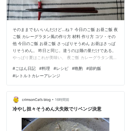
そのままでもいいんだけど…ね？ 今日のご飯 お昼ご飯 夜
ご飯 カレーグラタン風の作り方 材料 作り方 コツ・その
他 今日のご飯 お昼ご飯 さっぱりそうめん お昼はさっぱ
りそうめん。 昨日と同じ。違うのは麺の量だけである。
やっぱり夏はこれが美味い。 夜ご飯 カレーグラタン風
夜は晩酌。 カレーグラタン風である。思い付きで適当に
#
ごはん日記
#
料理
#
レシピ
#
晩酌
#
節約飯
作った割にはかなりおいしかった。今日はハイボールの
#
レトルトカレーアレンジ
つまみにしたが、普通にメインを張れるレベルだ。友人
の集まりなんかで出しても十分通用すると思う。ただし
米は進まない。マカロニ入ってるからね。 カレーグラタ
ン風の作り方 材料 レトルトカレー 鶏肉（もも・むねど
•
crimsonCat’s blog
16時間前
ちらでも） ジャガ…
冷やし担々そうめん大失敗でリベンジ決意