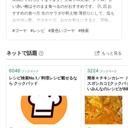
い赤い種はそのまま食べるのがおすすめです。 [1, 2] お
すすめの食べ方 生のサラダや和え物 薄切りにして、塩も
みやポン酢、マヨネーズ、おかか和えにすると、苦味が
少なく爽やかに食べられます。 [1, 2] ジャムやコンポー
#
ゴーヤ
#
レシピ
#
黄色いゴーヤ
#
検索
ト 苦味が抜けているため、砂糖とレモン汁で煮詰めてジ
ャムにすると、甘酸っぱい美味しいおやつになります。
[1, 2] 赤い種をそのまま食べる 熟したゴーヤの赤いゼリ
ネットで話題
もっと見る
ー状の種は、驚くほど甘みがあります。スプーンですく
ってそのまま生で食べられます。 [1] スープや和え浸し…
6046
3224
ブックマーク
ブックマーク
レシピ検索No.1／料理レシピ載せるな
簡単☆チキンカレー（中
ら クックパッド
スガシカコ [クックパ
いみんなのレシピが8