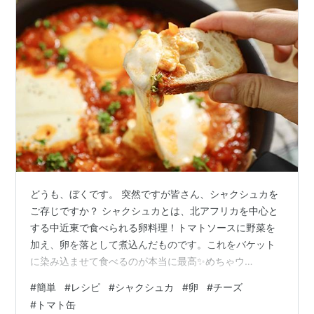
どうも、ぼくです。 突然ですが皆さん、シャクシュカを
ご存じですか？ シャクシュカとは、北アフリカを中心と
する中近東で食べられる卵料理！トマトソースに野菜を
加え、卵を落として煮込んだものです。これをバケット
に染み込ませて食べるのが本当に最高✨めちゃウ
マ！！！ そんな美味しいシャクシュカですが…本日はそ
#
簡単
#
レシピ
#
シャクシュカ
#
卵
#
チーズ
れを、自分好みに魔改造したレシピをご紹介しようと思
#
トマト缶
います👿 【アラビアータ風シャクシュカ】 トマトソース