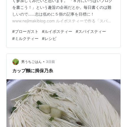
く参加してみたいと思います。 「８月にいっぱいブログ
を書こう！」という趣旨の企画だとか。毎日書くのは難
しいので……志は低めに５個の記事を目標に！
www.nejimakiblog.com ルイボスティーで作る「スパイ
スミルクティー」 元々は「紅茶でチャイを作って楽しん
#
ブローガスト
#
ルイボスティー
#
スパイスティー
でいた」のですが、カフェインが身体に合わなくなり、
#
ミルクティー
#
レシピ
加えて牛乳も飲みすぎると体調を崩すようになってしま
いました。今では「ルイボスティー」と「アーモンドミ
ルク」で代用して、スパイスミルクティーを楽しんでい
ます。５種類くらい使っていたスパイスも、１種類だけ
•
男うちごはん
3日前
で十分おいしくできることに気付…
カップ麵に揖保乃糸