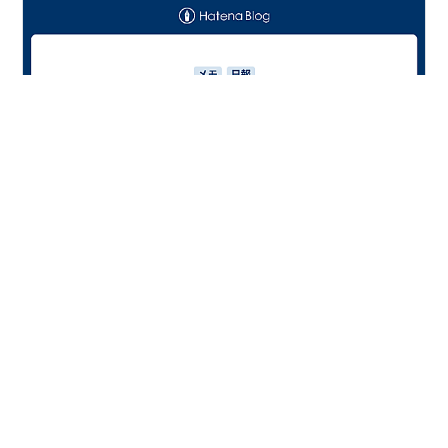
セブンイレブンで人魚の島の映画に出てくる屋台フード
が今いくつか出ていて、見つけたら買うことにしてい
る。今のところ一番おいしかったのは栗まんじゅうの焼
きそば。これはみんなにおすすめしたい。←私がコンビ
ニで焼きそばを買うのが人生初で、感動し過ぎかもしれ
ないとは思う。実の屋台のやつよりずっとおいしい。麺
#
セブンイレブン
#
ちいかわ
#
映画
#
コラボ
が硬めなんですよ。めっちゃ食べ心地が良い。途中で飽
#
レシピ
#
料理
#
メモ
#
記録
きない。味濃いめなのは栗まんじゅうの酒飲みキャラに
合わせておつまみ仕様になっているのか？キャベツと紅