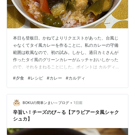
本日も登板日。かねてよりリクエストがあった、台風じ
ゃなくてタイ風カレーを作ることに。私のカレーの守備
範囲は欧風なので、初の試み。しかし、過日カミさんが
作ったタイ風のグリーンカレーがムッチャおいしかった
ので、それをまねることにした。ポイントは カルディの
ロイタイカレー を使うこと。今回はレッドカレーを選
#
夕食
#
レシピ
#
カレー
#
カルディ
択。 主な材料達。3 人だけどカレーはいつも 4 人分作る
ので、レッドカレーは 2 パック使用。あとは鶏モモ、パ
プリカ、ピーマン、ナス。 鶏の下ごしらえ。初めて作る
•
ので材料には何も余計なことをしない方が良いのだが
BOKUの簡単ンまい～ブログ
1日前
（味が変わる）、過去の経験から、鶏肉には味をつける
辛旨い！チーズのび～る【アラビアータ風シャク
ことにした。軽く塩コショウして更にカ…
シュカ】