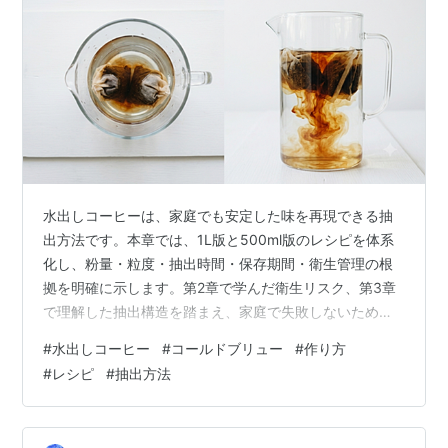
水出しコーヒーは、家庭でも安定した味を再現できる抽
出方法です。本章では、1L版と500ml版のレシピを体系
化し、粉量・粒度・抽出時間・保存期間・衛生管理の根
拠を明確に示します。第2章で学んだ衛生リスク、第3章
で理解した抽出構造を踏まえ、家庭で失敗しないための
実践的な作り方をまとめた章です。 この章でわかること
#
水出しコーヒー
#
コールドブリュー
#
作り方
1L版・500ml版の具体的レシピと粉量の根拠 抽出時間の
#
レシピ
#
抽出方法
科学的理由（拡散速度・温度依存性） 粒度による味の変
化と再現性の確保 保存期間と衛生管理の根拠 シリーズ全
体における第4章の役割