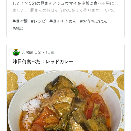
したくて551の豚まんとシュウマイを夕飯に食べる事にし
ました。 豚まんの時はそうめんをよく作ります。 いつも
のそうめんに飽きたので、アレンジがしたくなり、冷や
#
担々麵
#
レシピ
#
担々そうめん
#
おうちごはん
し担々そうめんというものを作ってみた！ 結論からいう
#
雑談
と、大失敗。。。 レシピの写真とは、色、ビジュアルが
全く違うものが完成してしまった。。。 まず、材料（2
人分） ・そうめん3束 ・豚ひき肉 200ｇ ・すりごま 大
さじ3 ・味噌 大さじ1.5 ・鶏ガラスープの素 大さじ1 ・
•
元 物欲 日記
1日前
豆板醤 …
昨日何食べた：レッドカレー