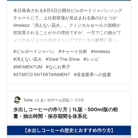
本日発表される8月5日公開分ビルボードジャパンソング
チャートにて、上位初登場が見込まれる曲のひとつが
timelesz「消えない花火」。フィジカルセールス指標が
初加算されることがその理由ですが、一方でこの曲がフ
ィジカルリリースのタイミングでデジタル解禁に至った
ことを注目しています。 *＼\『消えない花火』 /／*⠀🎆
#
ビルボードジャパン
#
チャート分析
#
timelesz
本 日 発 売 🎆￣￣￣￣￣￣￣￣￣￣￣￣￣#timelesz_消
#
消えない花火
#
Steal The Show
#
レシピ
えない花火 をつけてみなさんの感想を教えてください💌
#
MOMENTUM
#
なにわ男子
｢消えない花火｣サブスク＆ダウンロード配信中🎧
#
STARTO ENTERTAINMENT
#
音楽業界への提案
🎶🔗https://t.co/cw8y3ZuzMG#timelesz_消えない花火
#timelesz #タイムレス#佐…
•
Toma（とま）のゲーム日記
3日前
水出しコーヒーの作り方｜1L版・500ml版の粉
量・抽出時間・保存期間を体系化