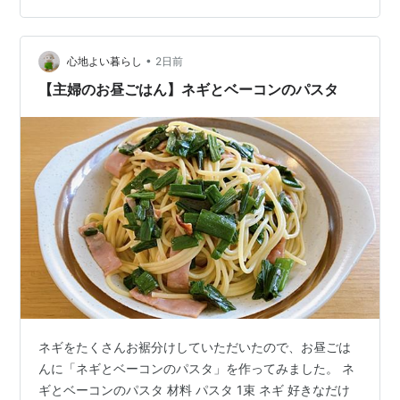
だけでもものすごく美味しいのですが、赤唐辛子を入れ
て「辛いソース」にしてみたところ、冗談抜きで食べる
手がとまら～～ん！！ 食欲の落ちる夏は、辛い物に限り
•
心地よい暮らし
2日前
ますなぁ… 更に、卵と一緒にモッツアレラチー…
【主婦のお昼ごはん】ネギとベーコンのパスタ
ネギをたくさんお裾分けしていただいたので、お昼ごは
んに「ネギとベーコンのパスタ」を作ってみました。 ネ
ギとベーコンのパスタ 材料 パスタ 1束 ネギ 好きなだけ