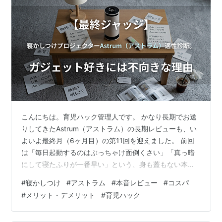
こんにちは。育児ハック管理人です。 かなり長期でお送
りしてきたAstrum（アストラム）の長期レビューも、い
よいよ最終月（6ヶ月目）の第11回を迎えました。 前回
は「毎日起動するのはぶっちゃけ面倒くさい」「真っ暗
にして寝たふりが一番早い」という、身も蓋もない本音
を暴露してしまいました。それでも、この半年間を通し
#
寝かしつけ
#
アストラム
#
本音レビュー
#
コスパ
て、Astrumの良いところも悪いところも、すべてを徹底
#
メリット・デメリット
#
育児ハック
的にしゃぶり尽くしてきた自負があります。 そこで今回
は総決算として、購入を迷っている方へ向けた「最終ジ