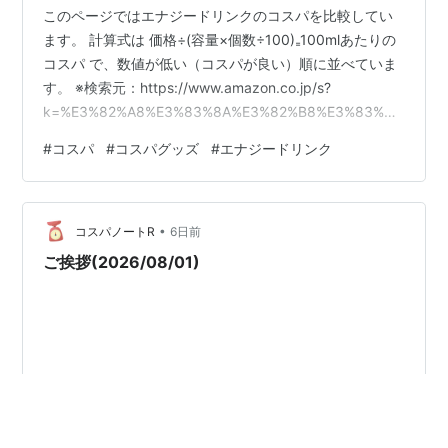
このページではエナジードリンクのコスパを比較してい
ます。 計算式は 価格÷(容量×個数÷100)₌100mlあたりの
コスパ で、数値が低い（コスパが良い）順に並べていま
す。 ※検索元：https://www.amazon.co.jp/s?
k=%E3%82%A8%E3%83%8A%E3%82%B8%E3%83%BC
%E3%83%89%E3%83%AA%E3%83%B3%E3%82%AF&r
#
コスパ
#
コスパグッズ
#
エナジードリンク
h=p_72%3A82363051&dc&ds=v1%3AFMVwjQ7t%2B8j
S1guApFXa5zjupE7oEmFDkBEntmNLU3Q&__mk_ja_JP
=%E3%82%AB%E3%82%BF%…
•
コスパノートR
6日前
ご挨拶(2026/08/01)