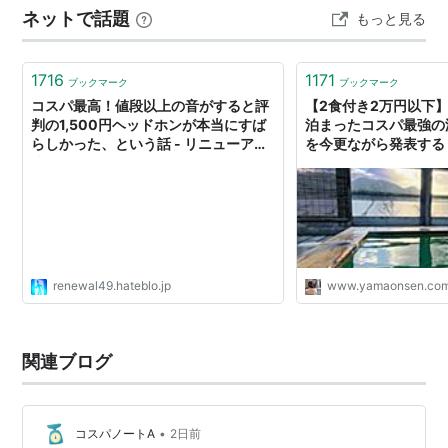
ネットで話題
もっと見る
1716
1171
ブックマーク
ブックマーク
コスパ最高！値段以上の音がすると評
【2食付き2万円以下】
判の1,500円ヘッドホンが本当にすば
泊まったコスパ最強の
らしかった、という話 - リニューアル
を今更ながら発表する 
式
と温泉のきろく
renewal49.hateblo.jp
www.yamaonsen.co
関連ブログ
•
コスパノートA
2日前