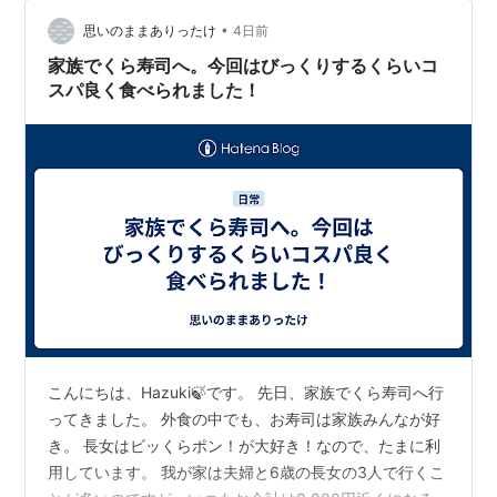
ャッジ（適性診断）」をお届けします。約5万円という価
格に対して、忖度なしで「買うべき家庭」と「絶対に買
•
思いのままありったけ
4日前
ってはいけない家庭」を明確に…
家族でくら寿司へ。今回はびっくりするくらいコ
スパ良く食べられました！
こんにちは、Hazuki🍃です。 先日、家族でくら寿司へ行
ってきました。 外食の中でも、お寿司は家族みんなが好
き。 長女はビッくらポン！が大好き！なので、たまに利
用しています。 我が家は夫婦と6歳の長女の3人で行くこ