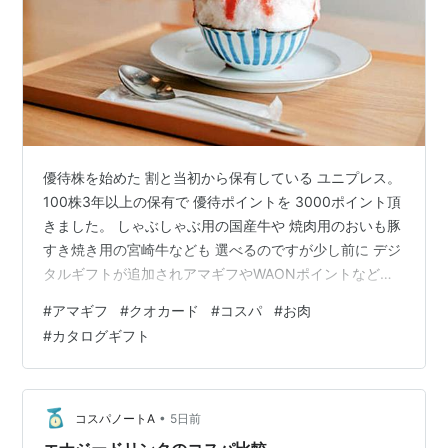
優待株を始めた 割と当初から保有している ユニプレス。
100株3年以上の保有で 優待ポイントを 3000ポイント頂
きました。 しゃぶしゃぶ用の国産牛や 焼肉用のおいも豚
すき焼き用の宮崎牛なども 選べるのですが少し前に デジ
タルギフトが追加されアマギフやWAONポイントなども
選べるようになっています。 今まではクオカードを 選ぶ
#
アマギフ
#
クオカード
#
コスパ
#
お肉
ことが多かったのですがAmazonでのお買い物が 定期的
#
カタログギフト
にあるので今回はアマギフに してみました。 カタログギ
フト、 届くの楽しみだし いいのだけど実利で考えると
やっぱりギフトカード系に 軍配が上がる気がして。 ユニ
プレスは 何を思って買ったか もう覚えてないので…
•
コスパノートA
5日前