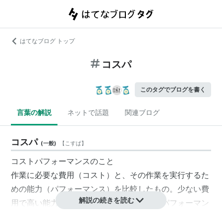
はてなブログ トップ
コスパ
このタグでブログを書く
言葉の解説
ネットで話題
関連ブログ
コスパ
(
一般
)
【
こすぱ
】
コストパフォーマンスのこと
作業に必要な費用（コスト）と、その作業を実行するた
めの能力（パフォーマンス）を比較したもの。少ない費
解説の続きを読む
用で高い能力を得られる場合は、「コストパフォーマン
スが高い」という。