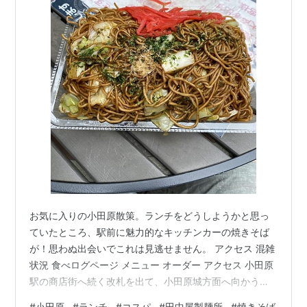
お気に入りの小田原散策。ランチをどうしようかと思っ
ていたところ、駅前に魅力的なキッチンカーの焼きそば
が！思わぬ出会いでこれは見逃せません。 アクセス 混雑
状況 食べログページ メニュー オーダー アクセス 小田原
駅の商店街へ続く改札を出て、小田原城方面へ向かう広
場にキッチンカーがありました。不定期で来られている
#
小田原
#
ランチ
#
コスパ
#
田中屋製麺所
#
焼きそば