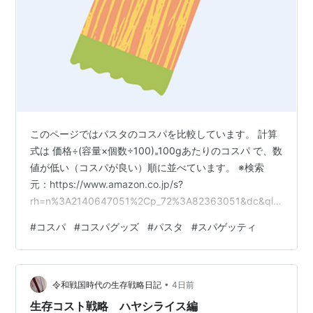
このページではパスタのコスパを比較しています。 計算
式は 価格÷(容量×個数÷100)₌100gあたりのコスパ で、数
値が低い（コスパが良い）順に並べています。 ※検索
元：https://www.amazon.co.jp/s?
rh=n%3A2140647051%2Cp_72%3A82363051&dc&qid
=1785639705&rnid=82361051&ref=sr_nr_p_72_0 ラン
#
コスパ
#
コスパグッズ
#
パスタ
#
スパゲッティ
キング参加中ライフスタイル
•
令和戦国時代の生存戦略日記
4日前
生存コスト戦略 ハヤシライス編