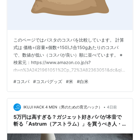
このページではパスタのコスパを比較しています。 計算
式は 価格÷(容量×個数÷150)₌1合150gあたりのコスパ
で、数値が低い（コスパが良い）順に並べています。 ※
検索元：https://www.amazon.co.jp/s?
rh=n%3A2421961051%2Cp_72%3A82363051&dc&qid
=1785653024&rnid=82361051&ref=sr_nr_p_72_0 ラン
#
コスパ
#
コスパグッズ
#
米
#
白米
キング参加中ライフスタイル
•
IKUJI HACK 4 MEN（男のための育児ハック）
4日前
5万円は高すぎる？ガジェット好きパパが本音で
斬る「Astrum（アストラム）」を買うべき人・
やめるべき人【PR】