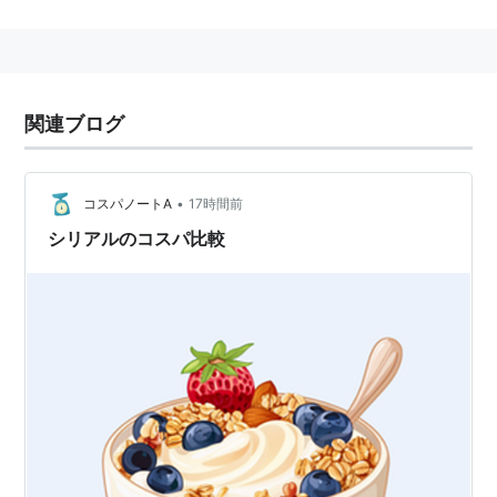
コスパ
(
スポーツ
)
【
こすぱ
】
株式会社オージースポーツが関西圏を中心に展開するフ
ィットネスクラブ「コ・ス・パ」のこと。
関連ブログ
•
コスパノートA
17時間前
シリアルのコスパ比較