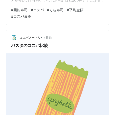
とが多いのですが、いつもお会計は8,000円近くになる
ことがほとんど。 長女も成長してよく食べるようにな
#
回転寿司
#
コスパ
#
くら寿司
#
平均金額
り、「大きくなったなぁ」と嬉しく思う反面、お財布に
#
コスパ最高
はなかなかのダメージです（笑）。 ところが今回は違い
ました。 なんと、お会計は4,025円！ 食べたお皿は31
皿。 「こんなに食べたのに、この金額！？」 と、家族み
んなでびっくりしました。 今回お得に食べられた理由は
•
コスパノートA
4日前
いくつかありま…
パスタのコスパ比較