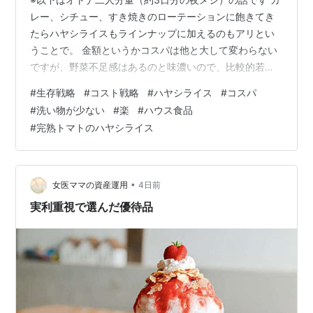
レー、シチュー、すき焼きのローテーションに飽きてき
たらハヤシライスもラインナップに加えるのもアリとい
うことで。 金額というかコスパは他と大して変わらない
ですが、野菜不足感はあるのと味濃いので、比較的若い
方の方がうれしいかもで。 うちでは王道ローテーション
#
生存戦略
#
コスト戦略
#
ハヤシライス
#
コスパ
に飽きてきた時の中休み用って感じですね。 ① ハウス
#
洗い物が少ない
#
楽
#
ハウス食品
食品の完熟トマトのハヤシライス ② 王道ローテーショ
#
完熟トマトのハヤシライス
ンのリンクも一応 END 今日はシンプルに以上で ① ハウ
ス食品の完熟トマトのハヤシライス 具はシンプルで難易
度的にはかなりラクでいいのが魅力。 以下オトナの夜メ
シ3日分（6食）として ル…
•
女医ママの資産運用
4日前
実利重視で選んだ優待品