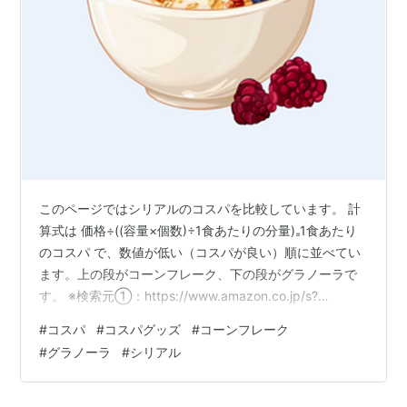
このページではシリアルのコスパを比較しています。 計
算式は 価格÷((容量×個数)÷1食あたりの分量)₌1食あたり
のコスパ で、数値が低い（コスパが良い）順に並べてい
ます。上の段がコーンフレーク、下の段がグラノーラで
す。 ※検索元①：https://www.amazon.co.jp/s?
k=%E3%82%B3%E3%83%BC%E3%83%B3%E3%83%95
#
コスパ
#
コスパグッズ
#
コーンフレーク
%E3%83%AC%E3%83%BC%E3%82%AF&i=food-
#
グラノーラ
#
シリアル
beverage&rh=n%3A57239051%2Cp_72%3A82363051
&dc&__mk_ja_JP=%E3%82%AB%E3%82%BF%E3%82%
A…