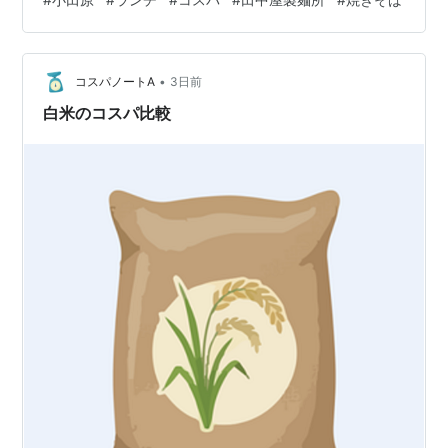
ようです。実際の店舗は伊東駅にあるそうです。 駅前の
スペースで販売していました 混雑状況 週末の12時ごろの
訪問で、数人オーダー待ちの方がいましたが、ものの数
•
分でオーダー可能でした。さすがの手際です。 食べログ
コスパノートA
3日前
ページ tabelog.com メニュー メニューは潔く焼きそばの
白米のコスパ比較
み。うる覚え…