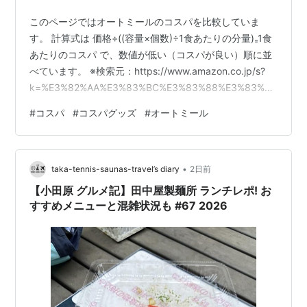
このページではオートミールのコスパを比較していま
す。 計算式は 価格÷((容量×個数)÷1食あたりの分量)₌1食
あたりのコスパ で、数値が低い（コスパが良い）順に並
べています。 ※検索元：https://www.amazon.co.jp/s?
k=%E3%82%AA%E3%83%BC%E3%83%88%E3%83%9F
%E3%83%BC%E3%83%AB&i=food-
#
コスパ
#
コスパグッズ
#
オートミール
beverage&rh=n%3A57239051%2Cp_72%3A82363051
&dc&ds=v1%3A51RROZipyTcqZQp%2BafT233XlDgPHl
n0zMxIiqUreNUo&__mk_ja_JP=%E3%…
•
taka-tennis-saunas-travel’s diary
2日前
【小田原 グルメ記】田中屋製麺所 ランチレポ! お
すすめメニューと混雑状況も #67 2026