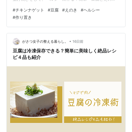
のチキンナゲット」 ヘルシーに作り置きにもぴったり！
#
チキンナゲット
#
豆腐
#
えのき
#
ヘルシー
簡単「豆腐とえのきのチキンナゲット」 忙しい時の救世
#
作り置き
主「作り置き」。 冷凍保存しておくと、取り出して温め
て。 トマトやきのことさっと炒め合わせたり、サラダと
一緒にいただいたりとアレンジが効きやすい「チキンナ
ゲット」 よく作り置きにして、冷凍保存しておく一品◎
•
がさつ女子の整える暮らし。
16日前
以前にも「パセリ&チーズ入りチ…
豆腐は冷凍保存できる？簡単に美味しく絶品レシ
ピ４品も紹介