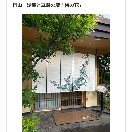
しろ互いに引き立てんとする（これは双方の歩み寄りに
岡山 湯葉と豆腐の店「梅の花」
よってしか存立し得ない状況であり、互いの対立の末…