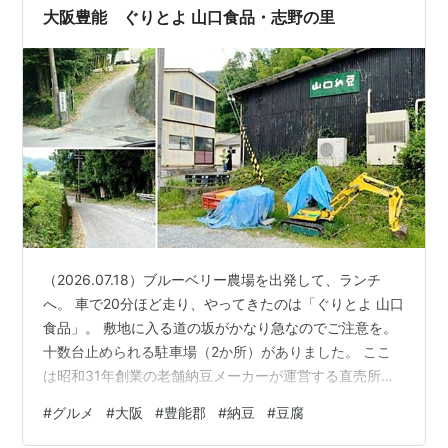
大阪豊能 ぐりとよ 山口食品・志野の里
（2026.07.18）ブルーベリー農場を出発して、ランチ
へ。 車で20分ほど走り、やってきたのは「ぐりとよ 山口
食品」。 敷地に入る道の坂がかなり急なのでご注意を。
十数台止められる駐車場（2か所）がありました。 ここ
は昭和31年創業の老舗納豆メーカーが運営する直売所
で、納豆や豆腐などの大豆製品が販売されています。 そ
#
グルメ
#
大阪
#
豊能郡
#
納豆
#
豆腐
して土日祝（11:00～14:00）のみ食堂の営業があり。こ
ういう山奥のお店ってワクワクするよね。席は到着した