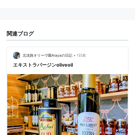
白くて、柔らかく、蛋白質が豊富な食材。
絹ごし、もめん、ざる、など種類がある。
なお、食品標準成分表では、沖縄の豆腐は「沖縄豆腐」
として、「豆腐」
関連ブログ
とは別に独立して扱われている。
「腐る」という文字を避けて、「豆富」という表記をす
る場合もある。
•
北淡路オリーヴ園Arayaの日記
1日前
エキストラバージンoliveoil