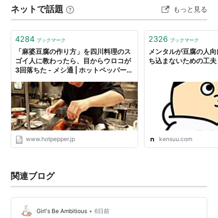
ネットで話題
もっと見る
4284
2326
ブックマーク
ブックマーク
「麻婆豆腐の作り方」を四川料理のス
メンタルが豆腐の人向
ゴイ人に教わったら、目からウロコが
ち込まないための工夫
3回落ちた - メシ通 | ホットペッパーグ
ルメ
www.hotpepper.jp
kensuu.com
関連ブログ
•
Girl's Be Ambitious
6日前