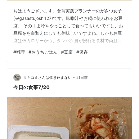
おはようございます。食育実践プランナーのがさつ女子
(＠gasastujoshi127)です。味噌汁やお鍋に使われるお豆
腐。 そのまま冷ややっことして食べてもいいですし、お
豆腐をを白和えにしても美味しいですよね。しかもお豆
腐は低カロリーかつ、タンパク質が摂れる食材で尚且つ
安い。 毎日の料理に豆腐を役立ててる方も多いでしょ
#
料理
#
おうちごはん
#
豆腐
#
保存
う。より豆腐のおいしさを引き出すには冷凍保存がおす
すめです。 私も豆腐を冷凍してから、豆腐のレシピが増
えなおかつお肉を買う頻度も減り節約になりました。ず
•
ぼらな私でも超簡単に豆腐が冷凍できるので、何度も挑
タキコミさんは炊き込まない
21日前
戦しています。 本記事では豆腐の冷凍保存方法をご紹介
今日の食事7/20
します。「豆腐の冷凍方法が…