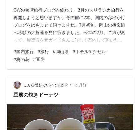
GWの台湾旅行ブログが終わり、3月のスリランカ旅行を
再開しようと思いますが、その前に2本、国内のお出かけ
ブログをはさませて頂きますね。7月初旬、岡山の後楽園
へ念願の大賀蓮を見に行きました。今年の2月、ご縁があ
って、後楽園を元ガイドさんに詳しく案内して頂いた
時、ぜひ大賀蓮の季節に再訪したいと、ずっと思ってい
#
国内旅行
#
旅行
#
岡山県
#
ホテルエクセル
たのです。Instagramなどで大賀蓮の見頃をチェックし
#
梅の花
#
豆腐
て、訪問日を決め、ホテルを予約しました。＜2月の後楽
園訪問ブログ＞ mimimomorie.hatenablog.com 蓮は朝、
たくさん咲くので、後楽園は翌朝、開園時間07:30ちょう
どに入場することにしました。今日は愛媛から岡山に
•
こんな感じでいいですか？
1ヶ月前
着…
豆腐の焼きドーナツ