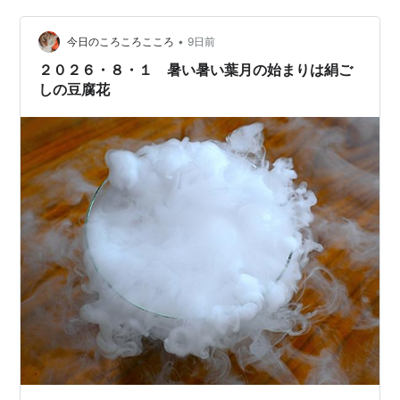
時は8割ほど埋まっていましたが、待たずに着席できまし
•
た。 なんと、納豆食べ放題！ 一番シンプルなのは「納豆
今日のころころこころ
9日前
ご飯定食（600円）」。「なっとうドリア」とかも美味
２０２６・８・１ 暑い暑い葉月の始まりは絹ご
しそうだけど…
しの豆腐花