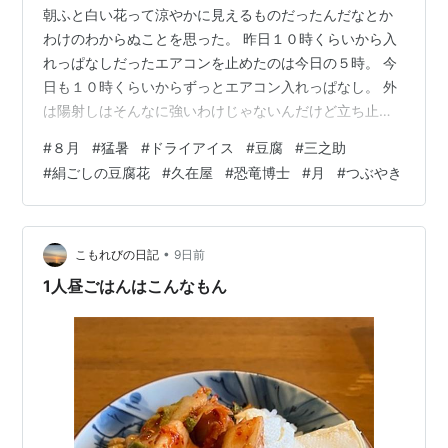
朝ふと白い花って涼やかに見えるものだったんだなとか
わけのわからぬことを思った。 昨日１０時くらいから入
れっぱなしだったエアコンを止めたのは今日の５時。 今
日も１０時くらいからずっとエアコン入れっぱなし。 外
は陽射しはそんなに強いわけじゃないんだけど立ち止ま
っているだけで倒れそうな暑さ。 恐竜博士がいた。 恐竜
#
８月
#
猛暑
#
ドライアイス
#
豆腐
#
三之助
がいた時代は、超温暖で二酸化炭素は今の３倍はあって
#
絹ごしの豆腐花
#
久在屋
#
恐竜博士
#
月
#
つぶやき
極地すら氷は無く温かったとされる。 人間が恐竜がいた
時代にタイムスリップしたら生きられそうもない。 恐竜
が現在にタイムスリップしたらこんな異様な暑さでも生
きられそうもない。 アイスクリームを買って帰った。 ド
•
こもれびの日記
9日前
ライアイスをボールに入れてしばし…
1人昼ごはんはこんなもん