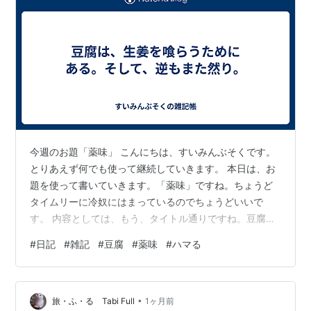
今週のお題「薬味」 こんにちは、すいみんぶそくです。
とりあえず何でも使って継続していきます。 本日は、お
題を使って書いていきます。「薬味」ですね。ちょうど
タイムリーに冷奴にはまっているのでちょうどいいで
す。 内容としては、もう、タイトル通りですね。豆腐に
生姜がとても合う。単純にからかったり痺れたりするわ
#
日記
#
雑記
#
豆腐
#
薬味
#
ハマる
けじゃない香辛料（香辛料ではないかもしれない）って
いうのがとてもいい。単純で無味だと一見思える豆腐
に、無理矢理自らの味を刷り込むのではなく、あくまで
•
単独の立場を保ちながらも、主役の豆腐を食わない、む
旅・ふ・る Tabi Full
1ヶ月前