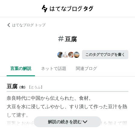
はてなブログ トップ
豆腐
このタグでブログを書く
言葉の解説
ネットで話題
関連ブログ
豆腐
(
食
)
【
とうふ
】
奈良時代に中国から伝えられた、食材。
大豆を水に浸してふやかし、すり潰して作った豆汁を熱
して濾す。
解説の続きを読む
豆乳とおからに分れたうちの、豆乳ににがりを加えて固
めたもの。