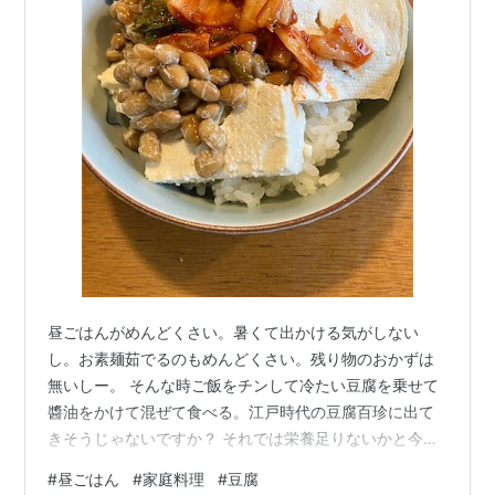
昼ごはんがめんどくさい。暑くて出かける気がしない
し。お素麺茹でるのもめんどくさい。残り物のおかずは
無いしー。 そんな時ご飯をチンして冷たい豆腐を乗せて
醬油をかけて混ぜて食べる。江戸時代の豆腐百珍に出て
きそうじゃないですか？ それでは栄養足りないかと今日
は納豆とキムチ追加。 コモちゃんの嫌いなキムチは1人昼
#
昼ごはん
#
家庭料理
#
豆腐
ごはんの時に食べる。私の好物なのだ！ 実は中に梅干し