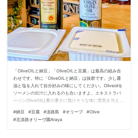
「OliveOILと納豆」「OliveOILと豆腐」は最高の組み合
わせです。特に「OliveOILと納豆」は抜群です。少し醤
油と塩を入れて自分好みの味にしてください。Oliveoilを
ソーメンの出汁に入れるのも合いますよ。エキストラバ
ージンOliveOilは夏の暑さに負けそうな体に英気を与えて
くれます。一度試してみて下さい。
#
納豆
#
豆腐
#
淡路島
#
オリーブ
#
Olive
#
北淡路オリーヴ園Araya