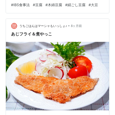
（高FODMAP）」になるケースが多々あります。 今回の
#
IBS食事法
#
豆腐
#
木綿豆腐
#
絹ごし豆腐
#
大豆
判定食材は「豆腐」です。 IBSの私たちが安心して食べ
ていいのか、避けるべきなのか。白黒ハッキリ判定しま
す。 1. 結論：IBSにとって豆腐は… 判定：木綿は「◯」
•
絹は「×」 同じ豆腐でも別物です。必ず「木綿」を選ん
うちごはんはマーシャもいっしょ♪
8ヶ月前
で！ 2. なぜ？お腹への影響を詳しく解説 ここテストに出
あじフライ＆煮やっこ
ます…