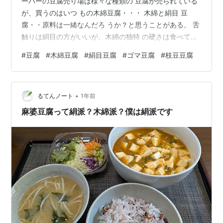
ーパーの豆腐売り場は様々な種類の 豆腐が売られている
が、買うのはいつ もの木綿豆腐・・・ 木綿と絹目 豆
腐・・原料は一緒なんだろ うか？と思うことがある。 舌
触りは絹目の方がいいが、木綿の独特 の硬さは食べてい
る感が明確で好きだ。 原料が一緒だったら、栄養的には
#
豆腐
#
木綿豆腐
#
絹目豆腐
#
ゴマ豆腐
#
枝豆豆腐
変わら ないので、舌触りの好みだけ。 その他、ゴマ豆腐
とか、柑橘が入った豆 腐、枝豆が入った豆腐など、原料
費や手 間がかかるせいか、お値段はそれなりだ。 いろい
•
ろ種類があるので、一度それらを 食べて見ようかと思う
るてんノート
1年前
が、ついいつもの ものを手に取ってしまう。
麻婆豆腐って絹派？木綿派？僕は絹派です