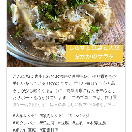
こんにちは 家事代行でお掃除や整理収納、作り置きをお
手伝いをしている ひなの です。 忙しい毎日でも心と暮
らしが少し軽くなるように、簡単健康ごはんを中心とし
たサポートを心がけています。 このブログでは、作り置
きや一品料理など、毎日の暮らしに役立つ情報をお届け
しています。 あなたの暮らしに、少しでも役立ててもら
#
大葉レシピ
#
節約レシピ
#
タンパク源
えたら嬉しいです。 さて、今日ご紹介する一品はこちら
#
高タンパク
#
堅豆腐
#
豆腐
#
豆乳
#
木綿豆腐
です！ 【しらすと豆腐の大葉おかかサラダ】 ⚪︎材料木綿
#
絹ごし豆腐
#
豆腐料理