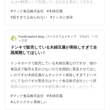
もはや料理として完成している欠点を見出して注文を付
け入れる余地の無い木綿豆腐に仕上がっていると思いま
#
マック食品株式会社
#
木綿豆腐
す。旨すぎて止めれないのでドンキに依存してます。毎
#
旨すぎて止められない
#
ドンキに依存
日10丁くらい食したいのですが制限しています。 それに
しても旨い木綿豆腐だなぁ～～
•
FoodCreative blog（フードクリエイティブ ブログ）
10
ヶ月前
ドンキで販売している木綿豆腐が美味しすぎて全
国展開してほしい！
ドンキホーテで販売している木綿豆腐なのですが、他の
食品店で販売を見かけないので全国的に普及させてほし
いのですが木綿豆腐がムチャクチャ美味しすぎてドハマ
りしてるのですが製造元はマック食品株式会社という群
馬県の会社なのですが木綿豆腐の硬さもしっかりしてい
て大豆の味わいもとても美味しく全国的に何処でも購入
#
マック食品株式会社
#
木綿豆腐
できるよう普及させてほしいです。男前豆腐とか言って
#
ムチャクチャ美味しい
いる場合ではないですW元祖の木綿豆腐そのものを味わ