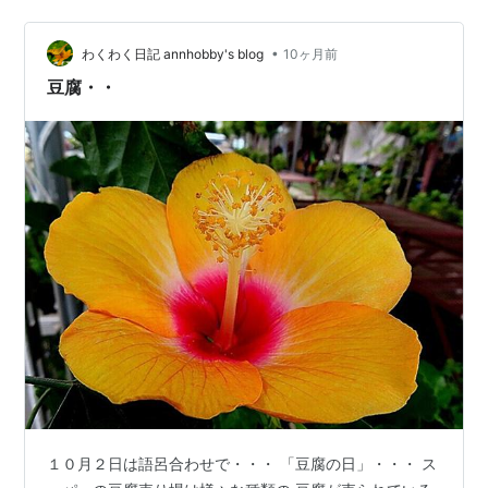
える正に木綿豆腐の見本の様な木綿豆腐でとても満足の
いく木綿豆腐です。
•
わくわく日記 annhobby's blog
10ヶ月前
豆腐・・
１０月２日は語呂合わせで・・・ 「豆腐の日」・・・ ス