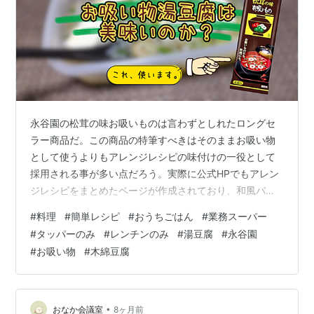
永谷園の松茸の味お吸いものは言わずとしれたロングセ
ラー商品だ。この商品の特筆すべきはそのままお吸い物
として使うよりもアレンジレシピの味付けの一役として
採用される事が多い点だろう。実際に公式HPでもアレン
ジレシピをまとめたページが作成されており、和風パス
タや出汁巻き玉子、炊き込みご飯やチャーハンなど幅広
#
料理
#
簡単レシピ
#
おうちごはん
#
業務スーパー
く紹介されている。 今回はこの松茸の味お吸いものの味
#
タッパーのみ
#
レンチンのみ
#
湯豆腐
#
永谷園
を最大限味わえるアレンジレシピとして湯豆腐を選んで
#
お吸い物
#
木綿豆腐
みた。湯豆腐は元々昆布だしで温めた豆腐をポン酢や醤
油と薬味でいただく料理。豆腐の味の決め手は出汁と言
っても過言じゃない。であれば、松茸の風味が凄いと名
高い永谷園のお吸い物の素のポテンシャルを存分に…
•
おなか会議室
8ヶ月前