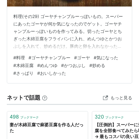
料理(その29) ゴーヤチャンプルーっぽいもの。スーパー
にあったゴーヤが何か気になったのでゲット。ゴーヤチ
ャンプルーっぽいものを作ってみる。切ったゴーヤとち
ぎった木綿豆腐をフライパンに入れ、めんつゆとかつお
ぶしを入れて、炒めるだけ。豚肉と卵を入れなかったの
で、とてもさっぱりしていておいしかった。
#
料理
#
ゴーヤチャンプルー
#
ゴーヤ
#
気になった
#
木綿豆腐
#
めんつゆ
#
かつおぶし
#
炒める
#
さっぱり
#
おいしかった
ネットで話題
もっと見る
498
320
ブックマーク
ブックマーク
妻が木綿豆腐で麻婆豆腐を作る人だっ
【圧倒的】スーパーに
た
腐を全部食べてみたら
→ 最もコスパの良い