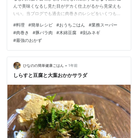
んで美味くなるし見た目がデカく仕上がるから見栄えも
いい。当ブログでも過去に肉巻きのレシピをいくつも公
開したがいずれもなかなかに当たりレシピだった。 そし
#
料理
#
簡単レシピ
#
おうちごはん
#
業務スーパー
て今回巻くのは木綿豆腐。安価だしなにより柔らかい触
#
肉巻き
#
豚バラ肉
#
木綿豆腐
#
刻みネギ
感が肉巻きと合わないはずがない。さっそく作ってみよ
#
最強のおかず
う。 【材料】1～2人分 木綿豆腐(200g) 1丁 豚バラ肉 適
量 ごま油 大さじ1/2 調理酒 大さじ1 醤油 大さじ1 砂糖 小
さじ2 おろししょうがチューブ 小さじ1 おろしにんにく
チューブ…
•
ひなのの簡単健康ごはん
1年前
しらすと豆腐と大葉おかかサラダ