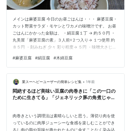
メインは麻婆豆腐 今日のお昼ごはんは・・・ 麻婆豆腐・
カット野菜サラダ・モヤシとワカメの味噌汁です。 お昼
ごはんにかかった金額は、 ・絹豆腐１丁 → 約５０円 ・
丸美屋「麻婆豆腐の素」３人前☓２つ入り→ １つ使用 約
８５円 ・刻みねぎ 少々 彩り程度→ ５円 ・味噌大さじ１
→ 約８０円 ・味噌汁の具ワカメ（乾物）小さじ１ → 約
#
麻婆豆腐
#
絹豆腐
#
木綿豆腐
２０円 ・もやし１つかみ → 約１０円 ・雑穀 → 約９円
・米0.6合 → 約９０円 ・カット野菜サラダ → 約１００
円 以上。かかった金額の合計は、約４４９円 麻婆豆腐に
•
使う豆腐って、絹・木綿と好みが別れますよね。 僕は、
業スーヘビーユーザーの簡単レシピ集
1年前
もともと木綿派でしたが間違って買ってしまっ…
悶絶するほど美味い豆腐の肉巻きに「この一口の
ために生きてる」「ジェネリック豚の角煮じゃ
ん」など【レシピあり】
肉巻きという調理法は素晴らしいと思う。薄切り肉を使
っているのに肉厚ジューシーな食感を楽しむことができ
るし肉の脂や旨味が巻かれたものに余すことなく染み込