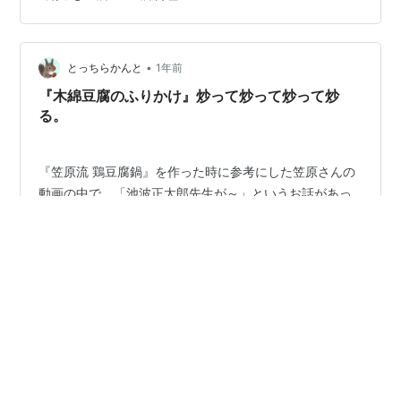
豆腐：1丁（しっかり水切り）しらす：60g大葉：4枚
（千切り）鰹節：小袋1パック（2g程度）醤油：小さじ２
酢：小さじ2ごま油：少々 ⚪︎作り方 ①豆腐を崩して、し
らす、大葉、鰹節を和…
•
とっちらかんと
1年前
『木綿豆腐のふりかけ』炒って炒って炒って炒
る。