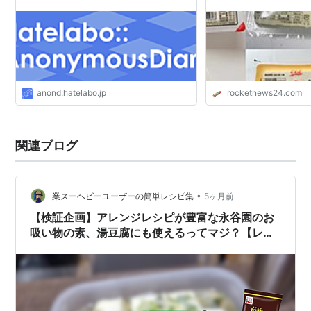
る！
anond.hatelabo.jp
rocketnews24.com
関連ブログ
•
業スーヘビーユーザーの簡単レシピ集
5ヶ月前
【検証企画】アレンジレシピが豊富な永谷園のお
吸い物の素、湯豆腐にも使えるってマジ？【レシ
ピあり】