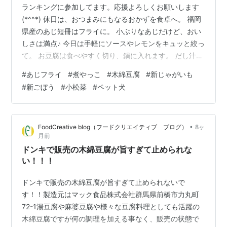
ランキングに参加してます。応援よろしくお願いします
(*^^*) 休日は、おつまみにもなるおかずを食卓へ。 福岡
県産のあじ短冊はフライに。 小ぶりなあじだけど、おい
しさは満点♪ 今日は手軽にソースやレモンをキュッと絞っ
て。 お豆腐は食べやすく切り、鍋に入れます。 だし汁
（ひたひたの量）、砂糖・しょうゆ・みりん（各適量）
#
あじフライ
#
煮やっこ
#
木綿豆腐
#
新じゃがいも
を回し入れ、火にかけます。 煮立ったら溶き卵を回し入
#
新ごぼう
#
小松菜
#
ペット犬
れ、半熟状になるまで煮ます。 アツアツなやさしい味わ
いにほっこり♪ 🍴12月20日のメニュー ・あじフライ ・煮
やっこ ・根菜の炊き合わせ ・白菜と小松菜のみそ汁 ・
•
FoodCreative blog（フードクリエイティブ ブログ）
8ヶ
ごはん 🍅煮やっこ やさしい味わいにほっこり♪ 🍅あじフ
月前
ライ サ…
ドンキで販売の木綿豆腐が旨すぎて止められな
い！！！
ドンキで販売の木綿豆腐が旨すぎて止められないで
す！！製造元はマック食品株式会社群馬県前橋市力丸町
72-1湯豆腐や麻婆豆腐や様々な豆腐料理としても活躍の
木綿豆腐ですが何の調理を加える事なく、販売の状態で