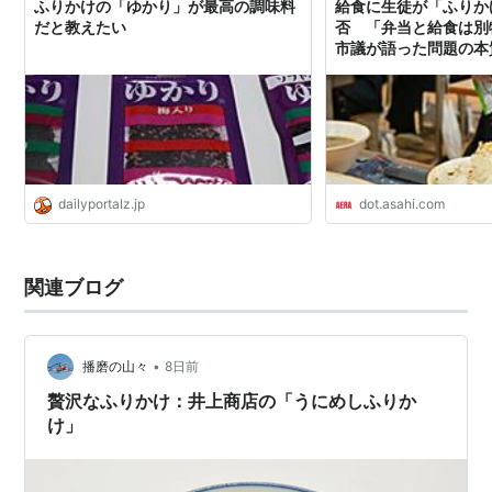
ふりかけの「ゆかり」が最高の調味料
給食に生徒が「ふりか
だと教えたい
否 「弁当と給食は別
市議が語った問題の本質 
DIGITAL（アエラデ
dailyportalz.jp
dot.asahi.com
関連ブログ
•
播磨の山々
8日前
贅沢なふりかけ：井上商店の「うにめしふりか
け」