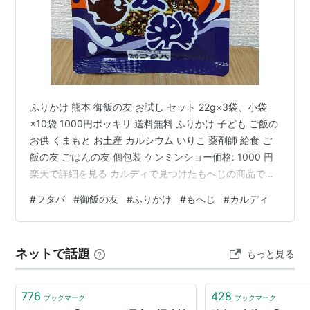
ふりかけ 熊本 御飯の友 お試し セット 22g×3袋、小袋
×10袋 1000円ポッキリ 送料無料 ふりかけ 子ども ご飯の
お供 くまもと お土産 カルシウム いりこ 薬剤師 給食 ご
飯の友 ごはんの友 個包装 ケンミンショー価格: 1000 円
楽天で詳細を見る カルディで見つけたもへじの商品で
す。 製造しているのは熊本のフタバさんです。 フタバさ
#
フタバ
#
御飯の友
#
ふりかけ
#
もへじ
#
カルディ
んのホームページによると、御飯の友が誕生したのは大
正2年、薬剤師の吉丸末吉さんという方が、カルシウム不
足を補うために魚を骨ごと砕いて御飯にのせて食べる方
ネットで話題
もっと見る
法を考案されたそうです。それが人気になり今も続く御
飯の友につながっているとのことです。2歳の娘が…
776
428
ブックマーク
ブックマーク