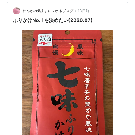
まいました。 安易にブランドイメージを変えてしまう会
•
社も多い中、一瞥しただけで子供時代の記憶を蘇らせて
れんかの気ままにレポるブログ
13日前
くれるパッケージは素晴らしい（パッケージを変えて
ふりかけNo. 1を決めたい(2026.07)
も、大半の方には影響はないと思いま…