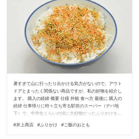
暑すぎて山に行ったり出かける気力がないので、アウト
ドアとまったく関係ない商品ですが、私の好物を紹介し
ます。 購入の経緯 概要 仕様 外観 食べ方 最後に 購入の
経緯 仕事帰りに時々立ち寄る駅前のスーパー（デパ地
下）で、中学生くらいの頃に大好物だったふりかけを発
見してしまいました。 「懐かしい！何十年も前と同じパ
#
井上商店
#
ふりかけ
#
ご飯のおとも
ッケージじゃないかな？！」と感動し、4袋で￥411とい
う高価格にもかかわらず、いくつかカゴに放り込んでし