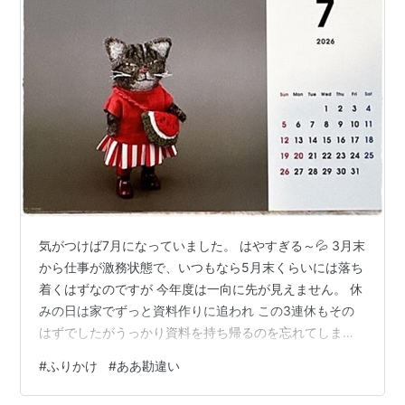
気がつけば7月になっていました。 はやすぎる～💦 3月末
から仕事が激務状態で、いつもなら5月末くらいには落ち
着くはずなのですが 今年度は一向に先が見えません。 休
みの日は家でずっと資料作りに追われ この3連休もその
はずでしたがうっかり資料を持ち帰るのを忘れてしまい
ました😓 それでもやることはたくさんあるのですが 歯医
#
ふりかけ
#
ああ勘違い
者さんに通ったり、持病があるため定期的に血液検査や
お薬をもらいに行ったり 1日があっという間に過ぎてしま