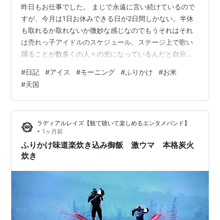
昨日もお仕事でした。 まじで永遠に言い続けているので
すが、今月は1日お休みできる日が2日間しかない。半休
も取れるか取れないか微妙な感じなのでもうそれはそれ
は売れっ子アイドルのスケジュール。ステージ上で歌い
踊ることが数多くの人々の光になっているんだと自分に
言い聞かせなければやっていられない過酷労働。今日も
#
日記
#
アイス
#
モーニング
#
ふりかけ
#
お米
ファンに元気を与えるために笑顔で頑張っちゃうんだか
#
天国
ら☆☆☆ しかし現実はPCの前。終わりの見えない資料
作成と、お金にならない企画立案。PCとにらめっこして
いるうちに眼鏡がどんどん分厚くなって眉間の皺がどん
ラディアルレイズ【観て聴いて楽しめるエンタメバンド】
どん深くなって、一昔前のアニメに出てくるリケジョみ
•
1ヶ月前
たいになってくる。一昔前のアニメに出てくる…
ふりかけ味道楽炊き込み御飯 激ウマ 本格炭火
炊き