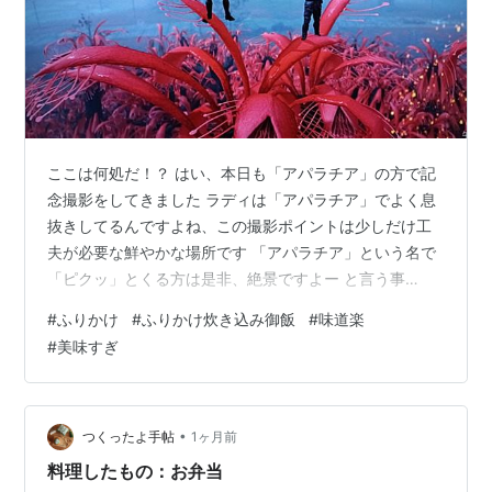
ここは何処だ！？ はい、本日も「アパラチア」の方で記
念撮影をしてきました ラディは「アパラチア」でよく息
抜きしてるんですよね、この撮影ポイントは少しだけ工
夫が必要な鮮やかな場所です 「アパラチア」という名で
「ピクッ」とくる方は是非、絶景ですよー と言う事
で・・ やっていきますチャレンジラディ！ 今週はコレ！
#
ふりかけ
#
ふりかけ炊き込み御飯
#
味道楽
再びこのシリーズ！またもやレジェンド！と言う事でや
#
美味すぎ
っていきます！ まずはお米 そして道楽なレジェンドを投
入 シンプル！これ以外は入れませんよー！ そしていつも
の炭酸水！ 準備完了！ さて炭火用意しますか ラディは
いつも本格炭火炊きなんです！ さて お味の方は・・？
•
つくったよ手帖
1ヶ月前
ふりかけのレジェンドの真…
料理したもの：お弁当