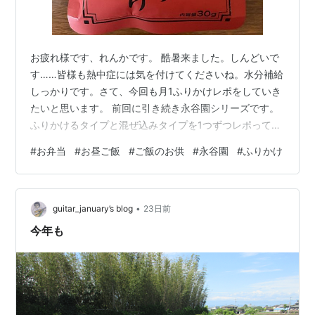
お疲れ様です、れんかです。 酷暑来ました。しんどいで
す……皆様も熱中症には気を付けてくださいね。水分補給
しっかりです。さて、今回も月1ふりかけレポをしていき
たいと思います。 前回に引き続き永谷園シリーズです。
ふりかけるタイプと混ぜ込みタイプを1つずつレポってい
きたいと思います。 前回のふりかけレポはこちら↓
#
お弁当
#
お昼ご飯
#
ご飯のお供
#
永谷園
#
ふりかけ
ribbon1212.hatenablog.com まずはふりかけるタイプか
ら。 永谷園 七味ふりかけ 前回はゆず胡椒でしたが、今
回は七味です。 真っ赤なパッケージが目を惹きますね。
•
夏に良さそうな感じがします。夏って辛いものが食べた
guitar_january’s blog
23日前
くなりませんか？？私だけですかね。 裏パッケージで
今年も
す。…