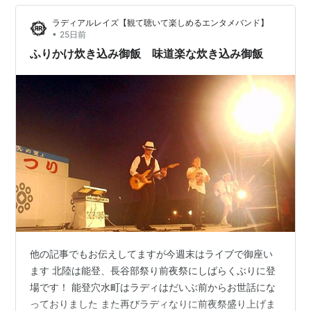
ター学院のトップページへリンクします。 中央マンドリ
ラディアルレイズ【観て聴いて楽しめるエンタメバンド】
ンクラブのページへリンクします。 フランク永井鉛筆画
•
25日前
前橋展示室のページへリンクします。
ふりかけ炊き込み御飯 味道楽な炊き込み御飯
他の記事でもお伝えしてますが今週末はライブで御座い
ます 北陸は能登、長谷部祭り前夜祭にしばらくぶりに登
場です！ 能登穴水町はラディはだいぶ前からお世話にな
っておりました また再びラディなりに前夜祭盛り上げま