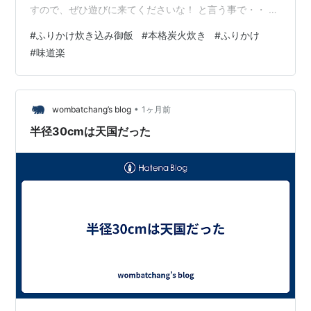
すので、ぜひ遊びに来てくださいな！ と言う事で・・ や
っていきますチャレンジラディ！ 今週はコレ！ 再びこの
#
ふりかけ炊き込み御飯
#
本格炭火炊き
#
ふりかけ
シリーズ！ふりかけレジェンド！と言う事でやっていき
#
味道楽
ます！ さあ！まずはお米 そして道楽なレジェンドを投入
シンプル！これ以外は入れませんよー！ そしていつもの
炭酸水！ 準備完了！ さて炭火用意しますか ラディはい
つも本格炭火炊きなんです！ さて お味の方は・・？ ふ
•
wombatchang’s blog
1ヶ月前
りかけのレジェンドの…
半径30cmは天国だった