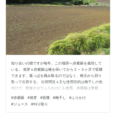
知り合いの畑ですが毎年、この場所へ赤紫蘇を栽培して
いる。 発芽↓赤紫蘇は種を蒔いてから２～３ヶ月で収獲
できます。葉っぱを摘み取るのではなく、根元から切り
取って出荷する。 出荷間近↓主な使用目的は梅干しの色
付けで、乾燥させてふりかけにも使用。赤紫蘇は青紫蘇
（大葉）とは違い、生食には向かないそうです。 ジュー
#
赤紫蘇
#
発芽
#
収獲
#
梅干し
#
ふりかけ
ス↓元、生徒さんが毎年ジュースを作って届けてくれま
#
ジュース
#
刈り取り
す。ほんのり甘く作られ、薄めて飲むのでこれだけあれ
ば当分楽しめる。ありがとうございました🥰 群馬中央ギ