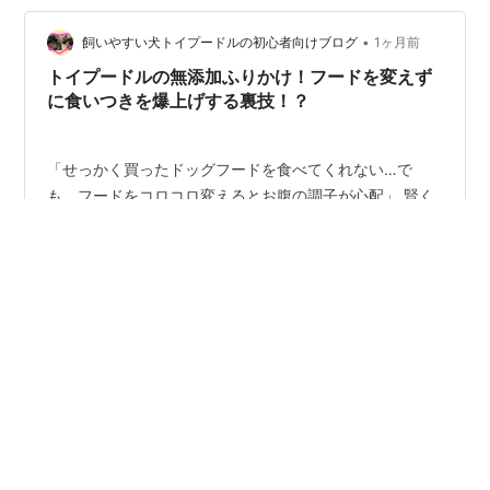
います。 おかげでブログどころかPCの電源すら入れない
•
日々。 スマホもタイミングが合えば見るという状態で
飼いやすい犬トイプードルの初心者向けブログ
1ヶ月前
す。 （ちなみに職場ではほぼ電源が入らないとい
トイプードルの無添加ふりかけ！フードを変えず
う、、、） uniは元気です…
に食いつきを爆上げする裏技！？
「せっかく買ったドッグフードを食べてくれない…で
も、フードをコロコロ変えるとお腹の調子が心配」 賢く
てグルメなトイプードルと暮らしていると、必ずと言っ
ていいほど直面する「偏食」の悩み。ベースとなるフー
ドは変えずに、なんとか食いつきだけを良くしたいと、
市販の「犬用ふりかけ」や「トッピング」を探している
#
犬
#
ふりかけ
#
フード
#
食いつき
飼い主さんも多いのではないでしょうか。 我が家でも、
自宅出産でベビーの頃から愛犬たちを育てていく中で、
この「食べ渋り」には何度も頭を悩ませてきました。今
•
回は、ベースのフードを変えずに食いつきを復活させ
K☆H＠四畳半レシピ
1ヶ月前
る、我が家の「究極のトッピング術」をご紹介します。
【本日の一皿#025】我が家のたらこパスタ
市販のふりかけに潜む「塩分」と「添加物」の罠 愛…