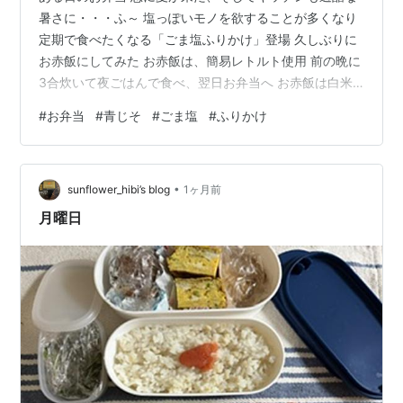
暑さに・・・ふ～ 塩っぽいモノを欲することが多くなり
定期で食べたくなる「ごま塩ふりかけ」登場 久しぶりに
お赤飯にしてみた お赤飯は、簡易レトルト使用 前の晩に
3合炊いて夜ごはんで食べ、翌日お弁当へ お赤飯は白米2
合+もち米1合のあっさりめ 半端に残ったらおにぎりにし
#
お弁当
#
青じそ
#
ごま塩
#
ふりかけ
て冷凍しておくのが常です ・お赤飯（ごま塩ふりかけ付
き） ・鶏むねと青じその天ぷら ・赤パプリカの素揚げ
・枝豆ナゲット（冷食） ・卵焼き ベランダの青じそがボ
•
ーボーなので、青じそ多用 ランキング参加中gooからき
sunflower_hibi’s blog
1ヶ月前
ましたランキング参加中雑談・日記を書きたい人のグル
月曜日
ープ ランキング…