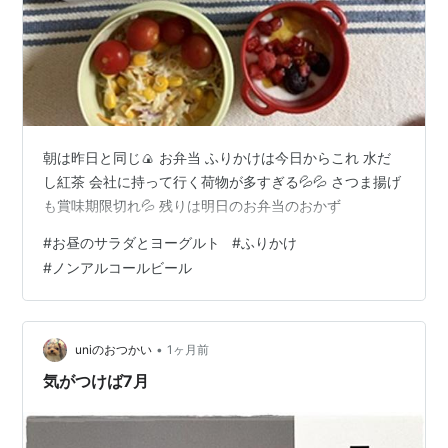
朝は昨日と同じ🍙 お弁当 ふりかけは今日からこれ 水だ
し紅茶 会社に持って行く荷物が多すぎる💦💦 さつま揚げ
も賞味期限切れ💦 残りは明日のお弁当のおかず
#
お昼のサラダとヨーグルト
#
ふりかけ
#
ノンアルコールビール
•
uniのおつかい
1ヶ月前
気がつけば7月