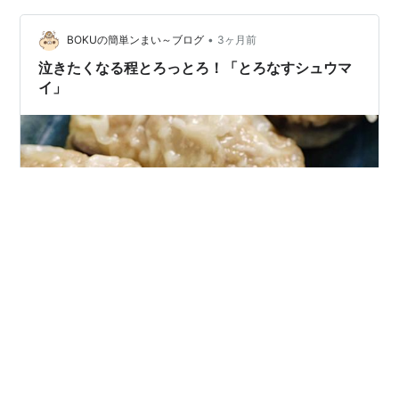
promenade.com komorebi-promenade.com 今日は、久
しぶりに保育園の送迎も…
•
BOKUの簡単ンまい～ブログ
3ヶ月前
泣きたくなる程とろっとろ！「とろなすシュウマ
イ」
どうも、ぼくです。 みなさん、シュウマイは好きです