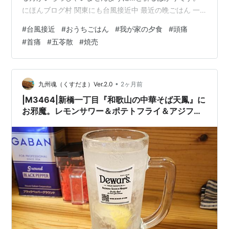
にほんブログ村 関東にも台風接近中 最近の晩ごはん 一
昨日（日曜日）の夕食 昨日（月曜日）の夕食 今日の夕食
#
台風接近
#
おうちごはん
#
我が家の夕食
#
頭痛
関東にも台風接近中 東京は朝からずっと曇り空で、夕方
#
首痛
#
五苓散
#
焼売
遅くなってから雨がパラつき始めました。まだ台風の気
配はあまり感じません。 ただ、週末からの頭痛と、昨日
からの首痛は《来るぞ～🌀》と私に訴えかけておりま
す。低気圧由来の頭痛に備えて処方していただいている
•
九州魂（くすだま）Ver.2.0
2ヶ月前
《五苓散》も、昨日からはあまり効か…
|M3464|新橋一丁目『和歌山の中華そば天鳳』に
お邪魔。レモンサワー＆ポテトフライ＆アジフラ
イ2尾からスタートし、無限紅生姜を経由して、
つけ麺と焼売5ケで締めました！