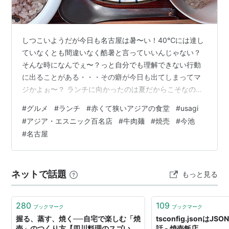
しつこいようだが今日も名古屋は暑〜い！40℃には達し
ていなくとも間違いなく酷暑と言っていいんじゃない？
そんな時になんでぇ〜？っと自分でも理解できない行動
に出ることがある・・・その癖が今日も出てしまってマ
ジかよぉ〜？ ランチに向かったのは夏だからこそなの？
アジアの旨みと辛みがガツンとくる「赤くて狭いアジア
#
グルメ
#
ランチ
#
赤くて狭いアジアの食堂
#
usagi
の食堂 usagi」になんとなく来てしまった・・・。なんで
#
アジア・エスニック百名店
#
牛肉麺
#
焼売
#
今池
わざわざ汗かきに来たのか？自分でもよく分からんのだ
#
名古屋
が、ここの辛旨スープがどうしても無性に食したくなっ
てしまうからもう〜理屈ではないのだ。 今回も迷うこと
なく牛肉麺ランチだ！もう〜これしかないのだ！決まっ
ネットで話題
もっと見る
ているのだ！待つこと15分でようやく…
280
109
ブックマーク
ブックマーク
握る、蒸す、焼く──自宅で楽しむ「焼
tsconfig.jsonは
売」のつくり方【四川料理のスゴい
話 - 焼売飯店