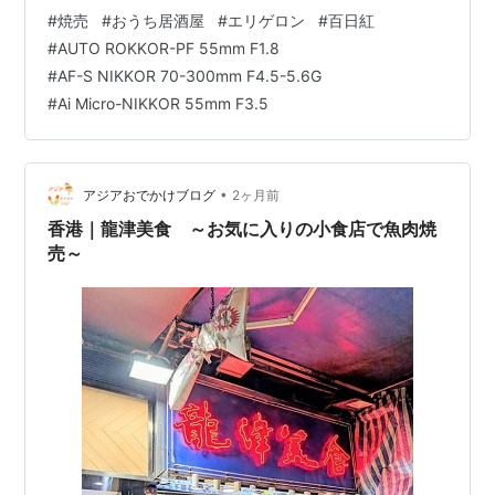
るように寝かせた方が美味しいとのウワサを小耳に挟
#
焼売
#
おうち居酒屋
#
エリゲロン
#
百日紅
み、早速ジッコーしてみるのです。 焼売の食材なるほ
#
AUTO ROKKOR-PF 55mm F1.8
ど、しっとりと落ち着いた感じの餡になってますね...こ
#
AF-S NIKKOR 70-300mm F4.5-5.6G
れは食す前から勝利宣言しても許される気がしました。
#
Ai Micro-NIKKOR 55mm F3.5
もうひとつ変更点は皮のトップに盛り上がるくらいたっ
ぷりの餡を詰め込んだことです。見た目も大粒な『焼
売』になりますし、なにより蒸し上った時のふ…
•
アジアおでかけブログ
2ヶ月前
香港｜龍津美食 ～お気に入りの小食店で魚肉焼
売～