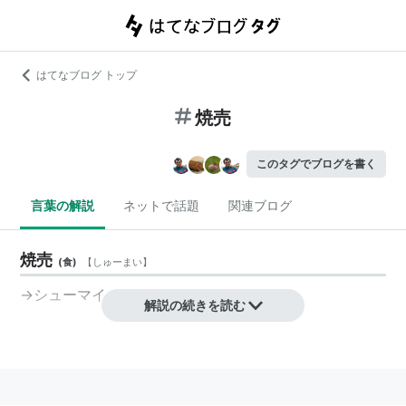
はてなブログ トップ
焼売
このタグでブログを書く
言葉の解説
ネットで話題
関連ブログ
焼売
(
食
)
【
しゅーまい
】
→
シューマイ
解説の続きを読む