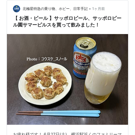
音言えば超わかりにくい？ メニュー見てもよくある町中
華のイメージでもなく、特にランチはランチセッ…
•
北極星特急の乗り物、ホビー、日常手記
1ヶ月前
【 お酒・ビール 】サッポロビール、サッポロビー
ル園サマーピルスを買って飲みました！
お疲れ様です！ 6月27日(土)、横浜駅近くのファミリーマ