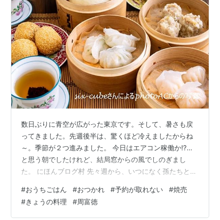
数日ぶりに青空が広がった東京です。そして、暑さも戻
ってきました。先週後半は、驚くほど冷えましたからね
～。季節が２つ進みました。 今日はエアコン稼働か⁉️…
と思う朝でしたけれど、結局窓からの風でしのぎまし
た。 にほんブログ村 先々週から、いつになく孫たちと関
わる日々を過ごしていました。両親、次男の用事も重な
#
おうちごはん
#
おつかれ
#
予約が取れない
#
焼売
り、普段とは違う動き。友人たちとの楽しい時間もあっ
#
きょうの料理
#
周富徳
て、リフレッシュはできていたのですけれど。 ⬇️ 事情は
このあたりに…。 komorebi-promenade.com komorebi-