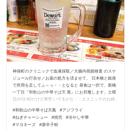
神保町のクリニックで血液採取／大腸内視鏡検査 のスケ
ジュール打合せ／お薬の処方を済ませて、 日本橋と銀座
で所用を足してふ～っ・・となると 昼食は一択で、新橋
一丁目『和歌山の中華そば天 鳳』にお邪魔します。土曜
日の12:40だけど席空 いてるかな・・エスニックのお姉
さん二人で頑張 ってるのね。奥の席に座っていい？は～
#
和歌山の中華そば天鳳
#
アジフライ
い！ 7月18日（土） 【Photo by FUJIFILM X100Ⅵ】 あ
#
ねぎチャーシュー
#
焼売
#
冷やし中華
っら〜、まだ自動券売機が直ってないんだ。口 頭発注だ
#
マヨネーズ
#
唐辛子粉
と大変だよね。 「すみません、現金でレモンサワー＠