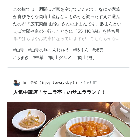
この旅では一週間ほど家を空けていたので、なにか家族
が喜びそうな岡山土産はないものかと調べたすえに選ん
だのが『広東菜館 山珍』さんの豚まんです。豚まんとい
えば大阪や京都へ行ったときに『551HORAI』を持ち帰
るのはもはやお約束になっていますが、こちらもかなり
有名なようです。私は知らなかったのですが、かなり人
#
山珍
#
山珍の豚まんじゅう
#
豚まん
#
焼売
気があるそうで、どんなものかとサイトを調べてみれ
#
ちまき
#
中華
#
岡山グルメ
#
岡山旅行
ば、なんとお取り寄せには3、4ヶ月もかかるそう。 メデ
ィアか何かで紹介されたか、SNSでバズったとか？ 普段
TVも観ないので知りませんでしたが、公式サイトに『秘
密のケンミンショー』で取り上げられたとありました。
•
日々是楽（Enjoy it every day！）
1ヶ月前
メディア露出によって大人気となるの…
人気中華店「サエラ亭」のサエラランチ！