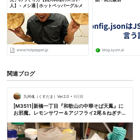
人】 - メシ通 | ホットペッパーグルメ
www.hotpepper.jp
blog.syum.ai
関連ブログ
•
九州魂（くすだま）Ver.2.0
6日前
|M3511|新橋一丁目『和歌山の中華そば天鳳』に
お邪魔。レモンサワー＆アジフライ2尾＆ねぎチ
ャーシューで開始し、焼売5ケを楽しみ、冷やし
中華のマヨ辛味変で締めて大満足・大満腹！