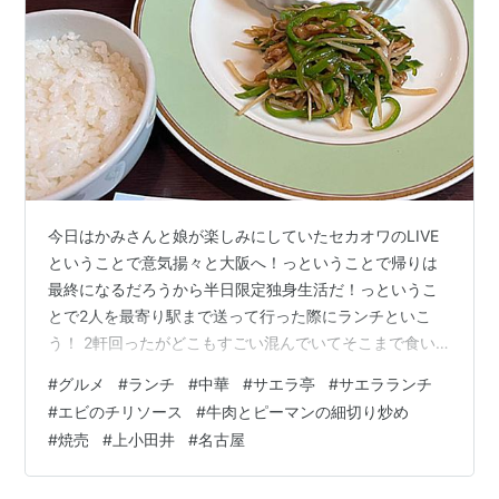
今日はかみさんと娘が楽しみにしていたセカオワのLIVE
ということで意気揚々と大阪へ！っということで帰りは
最終になるだろうから半日限定独身生活だ！っというこ
とで2人を最寄り駅まで送って行った際にランチといこ
う！ 2軒回ったがどこもすごい混んでいてそこまで食い
たいという先ではないのでそのままスルー・・・っとし
#
グルメ
#
ランチ
#
中華
#
サエラ亭
#
サエラランチ
つつもさてどうしよう？っと結構走っちゃったところで
#
エビのチリソース
#
牛肉とピーマンの細切り炒め
ようやく店発見！それが地元で人気の中華店「サエラ
#
焼売
#
上小田井
#
名古屋
亭」だ。訪れたことないと一見したら中華店とは全く気
づかない？カフェや洋食店だと間違いなく思うはず。本