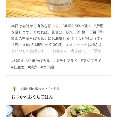
本日は会社から有休を頂いて、GINZA SIXの近く で所用
を足します。となれば、昼食は一択で、新 橋一丁目『和
歌山の中華そば天鳳』にお邪魔しま す！ 5月14日（木）
【Photo by FUJIFILM X100Ⅵ】 エスニックのお姉さま
といつもの会話です。 「お客さん、食券は？」 「最初は
現金でお願いしますので、レモンサワー ＠400円とポテ
#
和歌山の中華そば天鳳
#
ポテトフライ
#
アジフライ
トフライ＠300円とアジフライ2尾 ＠300円で、はい、
#
紅生姜
#
焼売
#
つけ麺
1000円でお願いします！」 「は～い！」 レモンサワー
でおつかれちゃ～ん！ ポテトフライはガワサク・ミーフ
ックラでアッツ アツでうまっ！ アジフライ2尾は、ガワ
ザク・ミーフックラでソ ース・マ…
•
木漏れ日の散歩道
2ヶ月前
おつかれおうちごはん