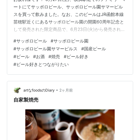
ートにてサッポロビール、サッポロビール園サマーピル
スを買って飲みました。なお、このビールはJR函館本線
苗穂駅近くにあるサッポロビール園の開園60周年記念と
して発売された限定商品で、6月23日(火)から発売されま
した。 おつまみは、自宅最寄りのスーパー「そうてつロ
#
サッポロビール
#
サッポロビール園
ーゼン」で買った揚げ焼売(しゅうまい)です。 ①メイン
#
サッポロビール園サマーピルス
#
国産ビール
表記 ②原材料等表記 ③おつまみの、揚げ焼売 ④感 想
#
ビール
#
お酒
#
焼売
#
ビール好き
ホップの苦みが程よいほか、飲んだ後麦芽の香ばしい風
#
ビール好きとつながりたい
味を感じて美味しかったです。冷やして飲むと、ノドを
潤すほどスッキリした感じです。 おつまみの揚げ焼売と
の相性も良く、ビー…
•
artなfoodsのDiary
2ヶ月前
自家製焼売