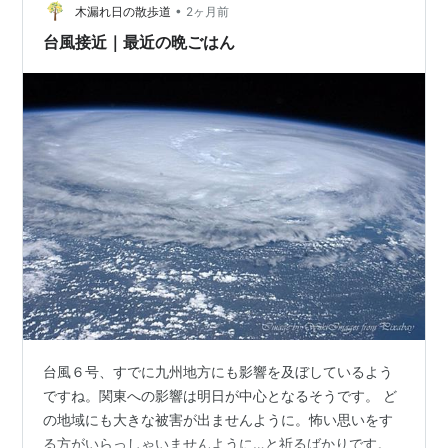
•
ですが、普通『路德圍』と呼んでいます。 いろんなお店
木漏れ日の散歩道
2ヶ月前
がありますが、最近娘とハマっているのが、『龍津美食
台風接近｜最近の晩ごはん
（…
台風６号、すでに九州地方にも影響を及ぼしているよう
ですね。関東への影響は明日が中心となるそうです。 ど
の地域にも大きな被害が出ませんように。怖い思いをす
る方がいらっしゃいませんように…と祈るばかりです。