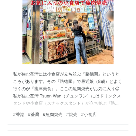
私が住む荃灣には小食店が立ち並ぶ『路德圍』というと
ころがあります。その『路德圍』で最近娘（8歳）とよく
行くのが『龍津美食』。ここの魚肉焼売がお気に入り😊
私が住む荃灣 Tsuen Wan（チュンワン）にはドリンクス
タンドや小食店（スナックスタンド）が立ち並ぶ『路德
圍 Lo Tak Court（ロータックワイ、ロータックコー
#
香港
#
荃灣
#
魚肉焼売
#
焼売
#
小食店
ト）』という場所があります。 こんな感じで、ずらっと
お店が並んでいます。 本当の通りの名前は荃興徑 Tsuen
Hing Path（チュンヒンギン、チュンヒンパス）というの