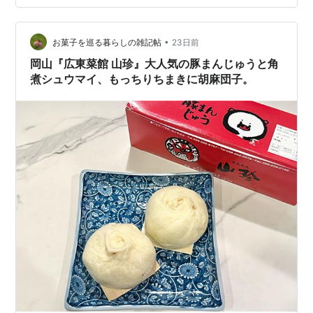
400円とア ジフライ2尾＠300円とポテトフライ＠300円
をお ねがいします！はい、1000円札！」 …
•
お菓子を巡る暮らしの雑記帖
23日前
岡山『広東菜館 山珍』大人気の豚まんじゅうと角
煮シュウマイ、もっちりちまきに胡麻団子。