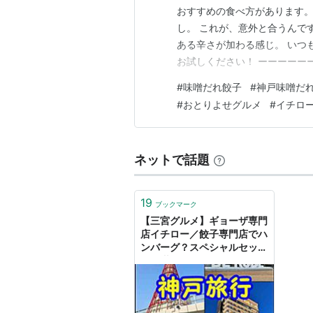
おすすめの食べ方があります。
し。 これが、意外と合うんで
ある辛さが加わる感じ。 いつも
お試しください！ ーーーーーー
宮にある餃子専門店。1950
#
味噌だれ餃子
#
神戸味噌だ
噌だれ餃子を全国に広めたお
#
おとりよせグルメ
#
イチロ
Yahoo!…
ネットで話題
19
ブックマーク
【三宮グルメ】ギョーザ専門
店イチロー／餃子専門店でハ
ンバーグ？スペシャルセット
にご満悦♪