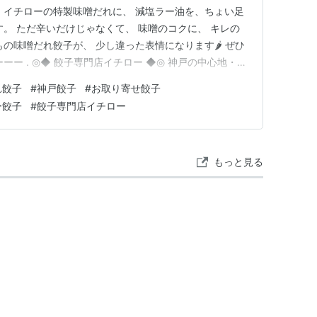
 イチローの特製味噌だれに、 減塩ラー油を、ちょい足
す。 ただ辛いだけじゃなくて、 味噌のコクに、 キレの
の味噌だれ餃子が、 少し違った表情になります🌶️ ぜひ
ーー . ◎◆ 餃子専門店イチロー ◆◎ 神戸の中心地・三
年頃に神戸で誕生し、長らく神戸のローカル餃子だった味
れ餃子
#
神戸餃子
#
お取り寄せ餃子
店として知られています。お取り寄せ餃子は、楽天市場や
ー餃子
#
餃子専門店イチロー
もっと見る