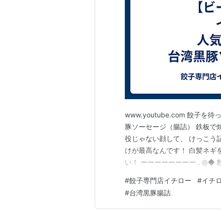
www.youtube.com 
豚ソーセージ（腸詰） 鉄板で
役じゃない顔して、 けっこう
けが最高なんです！ 白髪ネギ
い！ ーーーーーーーー . ◎
専門店。1950年頃に神戸で
#
餃子専門店イチロー
#
イチ
全国に広めたお店として知られ
#
台湾黒豚腸詰
ッピング、ぐ…