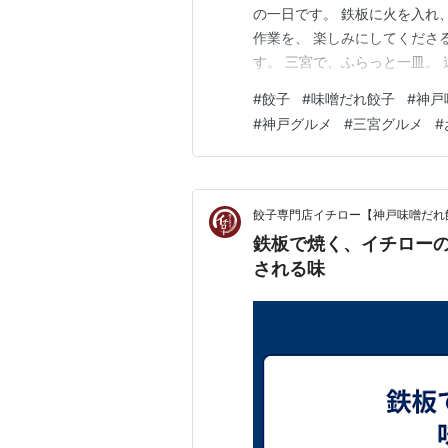
の一日です。 鉄板に火を入れ
作業を、 楽しみにしてくださ
す。 三宮で、ふらっと一皿。
ローの餃子は変わりません。 
#
餃子
#
味噌だれ餃子
#
神戸
す。 ーーーーーーーー . ◎
#
神戸グルメ
#
三宮グルメ
#
専門店。1950年…
餃子専門店イチロー【神戸味噌だれ
鉄板で焼く、イチロー
される味