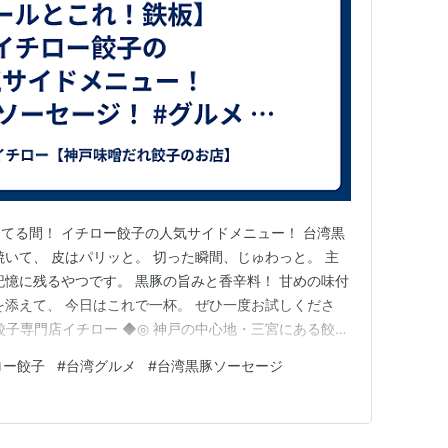
餃子を待ってる間！ イチロー餃子の人気サイドメニュー！ 台湾黒
焼いて、 皮はパリッと。 切った瞬間、じゅわっと。 主
記憶に残るやつです。 黒豚の旨みと香辛料！ 甘めの味付
を添えて、 今日はこれで一杯。 ぜひ一度お試しくださ
◆ 餃子専門店イチロー ◆◎ 神戸の中心地・三宮にある餃子
誕生し、長らく神戸のローカル餃子だった味噌だれ餃子を
ロー餃子
#
台湾グルメ
#
台湾黒豚ソーセージ
ています。お取り寄せ餃子は、楽天市場やYahoo!ショ