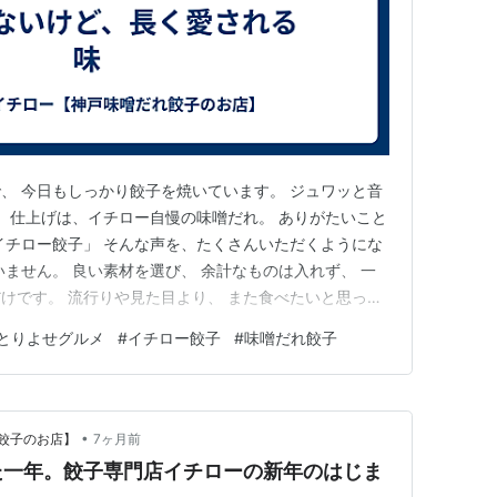
鉄板の上で、 今日もしっかり餃子を焼いています。 ジュワッと音
、 仕上げは、イチロー自慢の味噌だれ。 ありがたいこと
イチロー餃子」 そんな声を、たくさんいただくようにな
いません。 良い素材を選び、 余計なものは入れず、 一
けです。 流行りや見た目より、 また食べたいと思って
寄り添える味であること。 それが、餃子専門店イチロー
とりよせグルメ
#
イチロー餃子
#
味噌だれ餃子
。 ご自宅のお取り寄せでも。 今日の食卓に、そっと並べ
•
餃子のお店】
7ヶ月前
た一年。餃子専門店イチローの新年のはじま