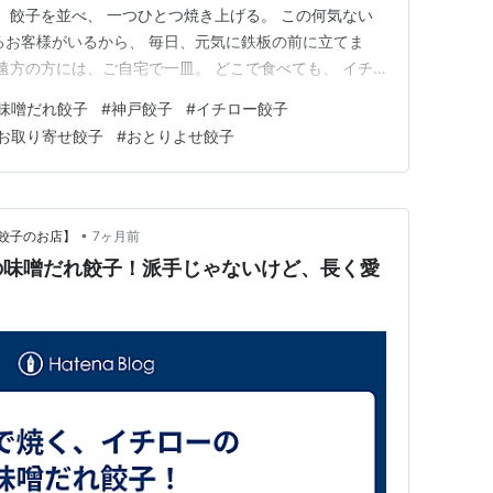
、 餃子を並べ、 一つひとつ焼き上げる。 この何気ない
るお客様がいるから、 毎日、元気に鉄板の前に立てま
 遠方の方には、ご自宅で一皿。 どこで食べても、 イチ
今日の食卓に、 そっと思い出してもらえたら嬉しいで
味噌だれ餃子
#
神戸餃子
#
イチロー餃子
◆ 餃子専門店イチロー ◆◎ 神戸の中心地・三宮にある餃子
お取り寄せ餃子
#
おとりよせ餃子
•
餃子のお店】
7ヶ月前
の味噌だれ餃子！派手じゃないけど、長く愛