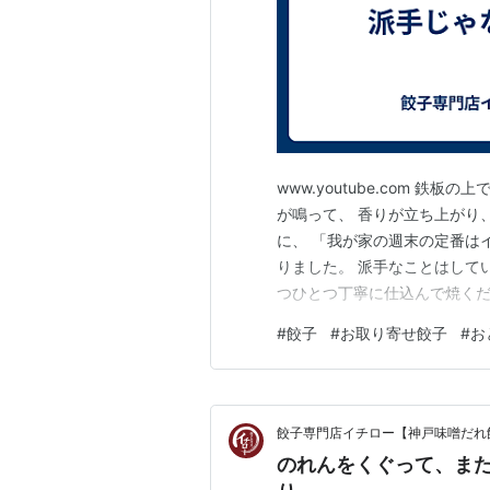
www.youtube.com 
が鳴って、 香りが立ち上がり
に、 「我が家の週末の定番は
りました。 派手なことはして
つひとつ丁寧に仕込んで焼くだ
もらえること。 長く、そっと
#
餃子
#
お取り寄せ餃子
#
お
の目指す餃子です。 お店でも
てもらえたら嬉しいで…
餃子専門店イチロー【神戸味噌だれ
のれんをくぐって、ま