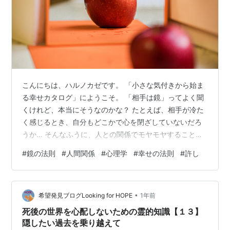
こんにちは、ハルノカゼです。 「小さな気付きから始ま
る幸せカタログ」にようこそ。 「相手は鏡」ってよく聞
くけれど、本当にそうなのかな？ たとえば、相手が冷た
く感じるとき、自分もどこかで心を閉ざしていないだろ
うか… そんなふうに、人との関係でモヤモヤすることは
ありませんか。 実は、「したことだけ返ってくる」とい
#
鏡の法則
#
人間関係
#
心理学
#
幸せの法則
#
許し
う心の法則は、 少し意識を変えるだけで、 人間関係をや
さしく、 そして心地よくしてくれるヒントになります。
今日は、「相手は鏡」という考え方の意味や、その仕組
•
みについてお話ししたいと思います。 そして、この法則
希望発見ブログLooking for HOPE
1年前
を日常生活でどう活かしていけばいいのか、 実践しやす
死後の世界を心配しないための霊的知識【１３】
い方法についても触れたいと思…
隠したい過去を乗り越えて