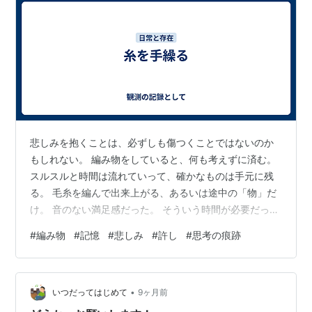
悲しみを抱くことは、必ずしも傷つくことではないのか
もしれない。 編み物をしていると、何も考えずに済む。
スルスルと時間は流れていって、確かなものは手元に残
る。 毛糸を編んで出来上がる、あるいは途中の「物」だ
け。 音のない満足感だった。 そういう時間が必要だっ
た。 意識の底から言葉にも満たない記憶が浮いてくる。
#
編み物
#
記憶
#
悲しみ
#
許し
#
思考の痕跡
幸福な記憶、そうじゃない記憶。 水面に泡が湧くよう
に。 それは声にも紛れない。 編み物をする。たくさんあ
っても困らない物を編む。 この時ばかりは思考が止むの
•
だ。 糸と針とを手繰る。模様を編む。 人が他人を許せな
いつだってはじめて
9ヶ月前
くなるのは傷つけられたとき。 ▶︎はじめて読む方はこち