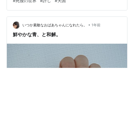
#
死後の世界
#
許し
#
天国
間を 希望発見ブログにお立ち寄りいただき、ありがとう
ございます。記事を通して、霊的知識を受け取って下さ
る全ての方に、心から感謝しています。前回の記事で瞑
•
想について触れましたが、皆さん、一日に数分でも心を
いつか素敵なおばあちゃんになれたら。
1年前
静める時間を持ち、安らぎを感じられたでしょうか？ 誰
鮮やかな青、と和解。
かにひどいことを言われたり、された…
ここ数ヶ月の流れ。（５月〜）自分の内面と向き合いす