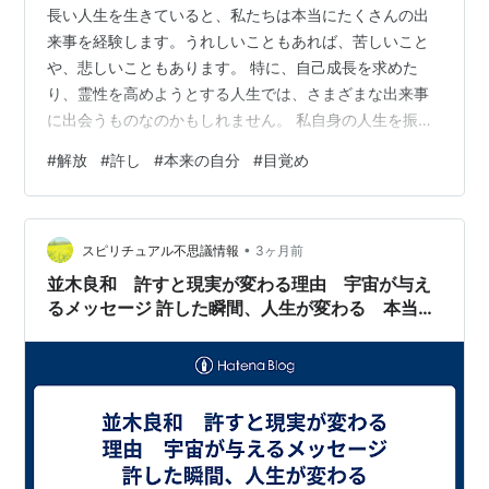
長い人生を生きていると、私たちは本当にたくさんの出
来事を経験します。うれしいこともあれば、苦しいこと
や、悲しいこともあります。 特に、自己成長を求めた
り、霊性を高めようとする人生では、さまざまな出来事
に出会うものなのかもしれません。 私自身の人生を振り
返ってみても、元婚約者との死別、自身の病気、信じて
#
解放
#
許し
#
本来の自分
#
目覚め
いた師に騙された経験など、言葉では語り尽くせないこ
とがありました。 その一方で、人とのご縁に恵まれ、苦
しいときに不思議なほど助けられたり、ぎりぎりのとこ
•
ろで支えられてきた経験も何度もあります。 嫌なこと、
スピリチュアル不思議情報
3ヶ月前
悔しいこと、つらいこともたくさんありました。では、
並木良和 許すと現実が変わる理由 宇宙が与え
どうやってそれを乗り越えてきたのかというと、…
るメッセージ 許した瞬間、人生が変わる 本当の
「許し」の正体