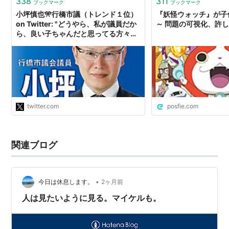
338
311
ブックマーク
ブックマーク
小坪慎也🎌行橋市議（トレンド１位）
『妖怪ウォッチ』が子
on Twitter: "どうやら、私が議員だか
～ 問題の可視化、許し
ら、良い子ちゃんだと思ってる方々が
いる。 それは誤解です。 経歴を隠して
おらず、元走り屋。７０台を誇るチー
ムの頭で、基本的に組織戦闘を好む。
圧倒的な戦力で、敵対勢力を焼き払
う。譲歩はない、躊躇もない、示談も
許しもない。 もともと「残酷」で有名
だった。"
twitter.com
posfie.com
関連ブログ
•
今日は休息します。
2ヶ月前
人は見たいように見る。マイケルも。