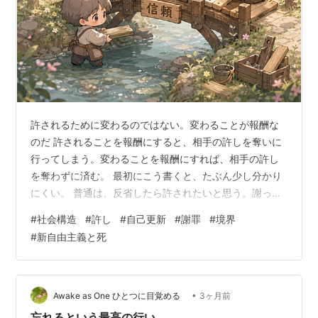
許されるために変わるのではない。変わることが報酬な
のだ 許されることを報酬にすると、相手の許しを奪いに
行ってしまう。変わることを報酬にすれば、相手の許し
を奪わずに済む。 最初にこう書くと、たぶん少し分かり
にくい。 普通は、反省したら許されたいと思う。謝った
ら、どこかで終わりにしたいと思う。罰を受けたら、そ
#
社会構造
#
許し
#
自己更新
#
謝罪
#
境界
れで責任を取ったことにしたくなる。 それは自然な感覚
#
新自由主義と死
でもある。 けれど、この感覚が強すぎると、反省や謝罪
はいつのまにか相手のためではなく、自分が許されるた
めの手段になってしまう。 そして、その瞬間から、倫理
は少しずつ歪み始める。 謝罪について、ずっと違和感が
•
Awake as One ひとつに目覚める
3ヶ月前
ある。 悪いことをした。謝った。反省…
忘れるという最高の行い