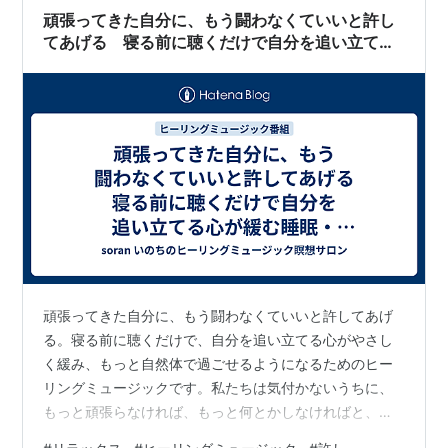
康や精神のバランスを整えるヒント満載。ブログ全体を
頑張ってきた自分に、もう闘わなくていいと許し
通じて、誰もが自分らしさを再発見できる…
てあげる 寝る前に聴くだけで自分を追い立てる
心が緩む睡眠・瞑想用ヒーリング音楽 自律神経
を整えるBGM 自然音 528Hz relax music
頑張ってきた自分に、もう闘わなくていいと許してあげ
る。​​​寝る前に聴くだけで、自分を追い立てる​心がやさし
く緩み、もっと自然体で​過ごせるようになるためのヒー
リングミュージックです。​​​私たちは気付かないうちに、​
もっと頑張らなければ、​もっと何とかしなければと、​自
分自身を追い立て続けてしまうことがあります。​​​そして