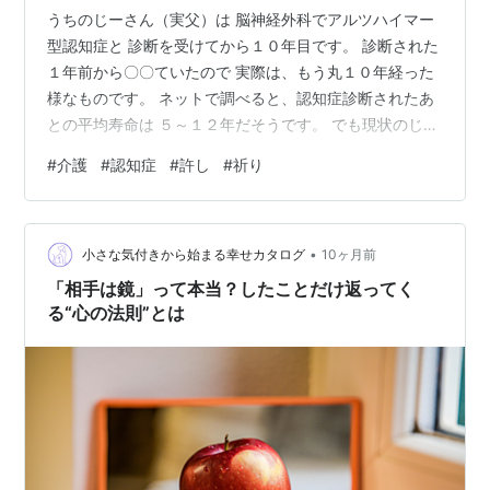
うちのじーさん（実父）は 脳神経外科でアルツハイマー
型認知症と 診断を受けてから１０年目です。 診断された
１年前から〇〇ていたので 実際は、もう丸１０年経った
様なものです。 ネットで調べると、認知症診断されたあ
との平均寿命は ５～１２年だそうです。 でも現状のじー
さんは、まだ要介護１です！ とにかく、進行がゆっくり
#
介護
#
認知症
#
許し
#
祈り
です。 じーさんを見てるとまだまだ あの世の母は呼んで
はくれそうにありません。 本人も 「母ちゃんの所にいく
けんね、長生きしてから！(￣∇￣)」 と言っている状況で
•
す。 現在８４歳。認知症歴丸１０年！ 十分長生きだと思
小さな気付きから始まる幸せカタログ
10ヶ月前
いますがねぇ。 -------- そんなじーさんですが、ゆっく
「相手は鏡」って本当？したことだけ返ってく
りと…
る“心の法則”とは