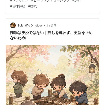
#
リラックス
#
ヒーリングミュージック
#
許し
いつしか、​休むことや力を抜くことにさえ、​理由や許可
#
自律神経
#
睡眠
が必要だと感じてしまいます。​​​けれど今夜だけは、​少し
肩の力を抜いてみませんか。​​​何かを証明しなくても大丈
夫。​何かと闘わなくても大丈夫。​​​背負い続けてきた重荷
をそっと下ろし、​心穏やかで伸び伸びとした時間…
•
Scientific Ontology
3ヶ月前
謝罪は決済ではない｜許しを奪わず、更新を止め
ないために