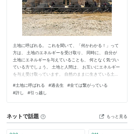
土地に呼ばれる。 これを聞いて、「何かわかる！」って
方は、 土地のエネルギーを受け取り、 同時に、 自分が
土地にエネルギーを与えていることも、 何となく気づい
ている方でしょう。 土地と人間は、 お互いにエネルギー
を与え受け取っています。 自然のままに生きている土地
もあれば、 人間のエネルギーが必要な土地もあります。
#
土地に呼ばれる
#
過去生
#
全ては繋がっている
旅行で訪れた土地、 あなたのエネルギーが必要だったの
#
許し
#
引っ越し
でしょう。 同時に、 あなたもその土地のエネルギーが必
要だったのでしょう。 地球はとても広く、 国内でも、
場所によってエネルギーは全く違います。 惹かれる場所
ネットで話題
もっと見る
があれば、 それはあなたも土地もエネルギーを必要とし
ている場所です。 …