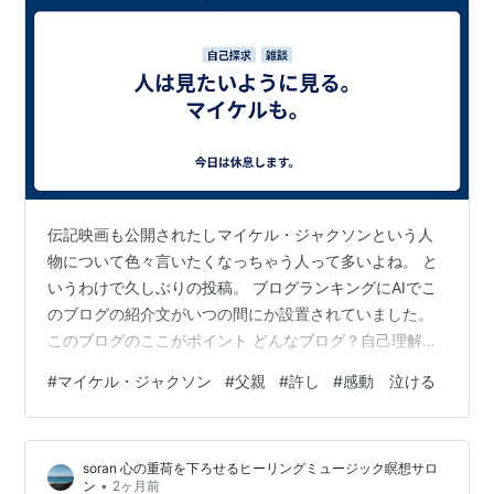
伝記映画も公開されたしマイケル・ジャクソンという人
物について色々言いたくなっちゃう人って多いよね。 と
いうわけで久しぶりの投稿。 ブログランキングにAIでこ
のブログの紹介文がいつの間にか設置されていました。
このブログのここがポイント どんなブログ？自己理解と
心身のウェルネスに焦点を当てた内容が満載 自己成長や
#
マイケル・ジャクソン
#
父親
#
許し
#
感動 泣ける
心と体の調和をテーマに、多角的な視点から心身の秘密
に迫る。マイケル・ジャクソンの伝説的な信念や、好転
反応の捉え方、冷えとりの原則など、日常生活に役立つ
soran 心の重荷を下ろせるヒーリングミュージック瞑想サロ
知識と気づきを届けている。自分自身を深く理解し、健
•
ン
2ヶ月前