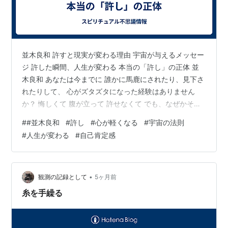
並木良和 許すと現実が変わる理由 宇宙が与えるメッセー
ジ 許した瞬間、人生が変わる 本当の「許し」の正体 並
木良和 あなたは今までに 誰かに馬鹿にされたり、見下さ
れたりして、 心がズタズタになった経験はありません
か？ 悔しくて 腹が立って 許せなくて でも、なぜかその
出来事がずっと心に残ってしまう。 今日はそんなあなた
#
#並木良和
#
許し
#
心が軽くなる
#
宇宙の法則
に向けて 「許しとは何なのか」 そして 許した瞬間に、
#
人生が変わる
#
自己肯定感
人生が変わり始める 本当の理由をお話しします。 最後に
は 心が一瞬で軽くなる 意識のワークも紹介します。 魂
の設計図「ゴッドシール」魂の設計図が暴かれる あなた
の人生は最初から決まっていた - YouTube 富士山噴火で
•
観測の記録として
5ヶ月前
東京…
糸を手繰る