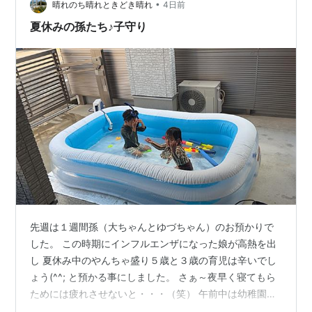
•
０か月の成長ぶりにびっくりしました。もう、すっか
晴れのち晴れときどき晴れ
4日前
り、じーじに人見知りすることなく、マグネットのおも
夏休みの孫たち♪子守り
ちゃで得意げに組み立てるので褒…
先週は１週間孫（大ちゃんとゆづちゃん）のお預かりで
した。 この時期にインフルエンザになった娘が高熱を出
し 夏休み中のやんちゃ盛り５歳と３歳の育児は辛いでし
ょう(^^; と預かる事にしました。 さぁ～夜早く寝てもら
ためには疲れさせないと・・・（笑） 午前中は幼稚園
（夏休み中のお預かり）へ連れて行き 習い事（ピアノ・