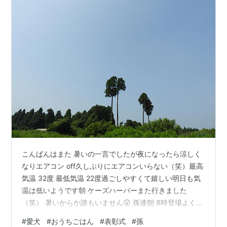
こんばんはまた 暑いの一言でしたが夜になったら涼しく
なりエアコン off久しぶりにエアコンいらない（笑）最高
気温 32度 最低気温 22度過ごしやすくて嬉しい明日も気
温は低いようです朝 ケーズハーバーまた行きました
（笑） 暑いからか誰もいません😲 孫達朝 8時登場よく食
べます 孫姫２号良い笑顔です またポートタワーへ孫達も
#
愛犬
#
おうちごはん
#
表彰式
#
孫
一緒にね 「千葉県立美術館」へ🚙表彰式でした（笑）恥