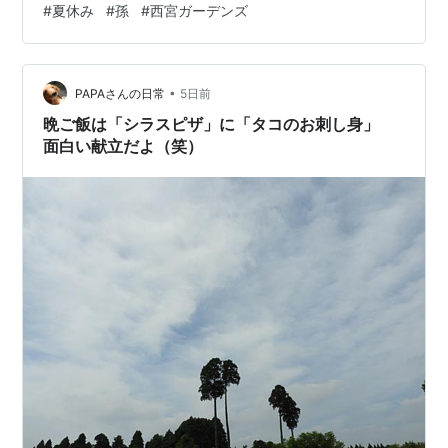
#
夏休み
#
孫
#
西宮ガーデンズ
スイミング）の間に「プール遊び」 ある日は西宮ガーデ
ンズの屋上にある「スウェーデントリムパーク」で遊び
ある日は１００均のおもちゃで遊ばせて 粘土に塗り絵に
•
折り紙・・・ 夜は絵本を読んで寝てもらいました(^^; よ
PAPAさんの日常
5日前
くケンカをする年子は大変でした。 赤ちゃんの頃の預か
晩ご飯は「シラスピザ」に「タコのお刺し身」
りの方がらくでした（…
面白い献立だよ（笑）