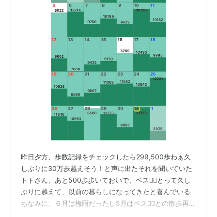
昨日夕方、歩数記録をチェックしたら299,500歩わぁ久
しぶりに30万歩越えそう！と声に出たそれを聞いていた
トトさん、あと500歩歩いておいで、ベス🐕‍🦺とって久し
ぶりに越えて、以前の暮らしになってきたと喜んでいる
ちなみに、６月は梅雨だったし5月はベス🐕‍🦺との散歩再開
出来て4月はほぼ自宅療養でお籠もり3月は転倒骨折する