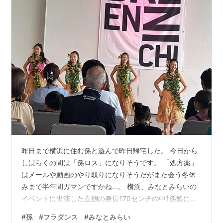
昨日まで横浜に住む孫と遊んで昨日帰宅した。 今日から
しばらくの間は「孫ロス」になりそうです。 「処方薬」
はメールや動画のやり取りになりそうだがまた会う冬休
みまで半年間ガマンですかね...。 横浜、みなとみらいの
イベントに出演した左側の身長170センチの中1孫娘には
驚いた！ ジイジ、バアバが宿泊したホテルの朝食にも付
#
孫
#
フラダンス
#
みなとみらい
き合ってくれてありがとう・・・だね。 銀座通りのビル