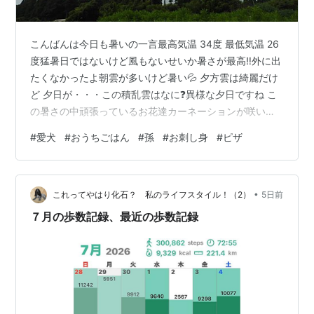
こんばんは今日も暑いの一言最高気温 34度 最低気温 26
度猛暑日ではないけど風もないせいか暑さが最高‼️外に出
たくなかったよ朝雲が多いけど暑い💦 夕方雲は綺麗だけ
ど 夕日が・・・この積乱雲はなに❓異様な夕日ですね こ
の暑さの中頑張っているお花達カーネーションが咲いた
よ昨年に頂いたのかな❓ ガザニアの中に可愛いお花はな
#
愛犬
#
おうちごはん
#
孫
#
お刺し身
#
ピザ
に❓ 「そら君」お散歩がんばりましたよ🚶風があったか
らね 1歳の「あきちゃん」にあったら元気の良さにタジタ
ジの「そら君」笑ってしまいました🐶 収穫・収穫ナスは
•
嬉しいね お友達が「ナス」くれたよありがとうございま
これってやはり化石？ 私のライフスタイル！（2）
5日前
す 主人のおやつ（笑）コロッケサンド美味しいのよ💕 何
７月の歩数記録、最近の歩数記録
時ものスーパーに…