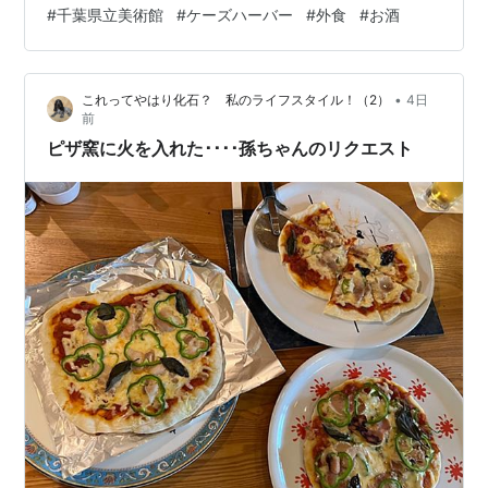
#
千葉県立美術館
#
ケーズハーバー
#
外食
#
お酒
ずかしいけど「賞状」も頂きました 特別賞の賞品❓商品
券まで頂きましたよ👏ただトロフィーとか盾はありませ
んが（笑） 孫達の写真でした今日で「写真展」終わりで
•
これってやはり化石？ 私のライフスタイル！（2）
4日
すから紹介してもいいかな❓ 表彰式会場 孫達も途中から
前
参加（笑） お昼…
ピザ窯に火を入れた････孫ちゃんのリクエスト