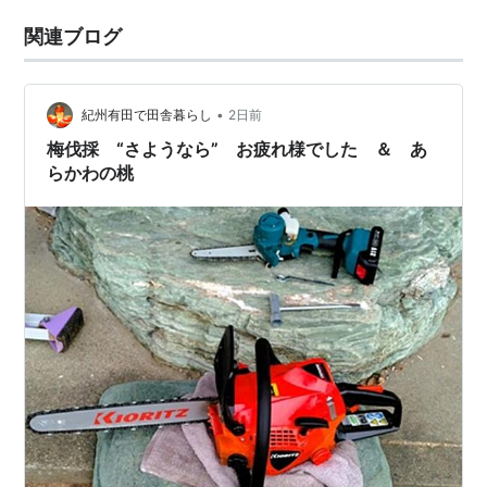
関連ブログ
•
紀州有田で田舎暮らし
2日前
梅伐採 “さようなら” お疲れ様でした ＆ あ
らかわの桃