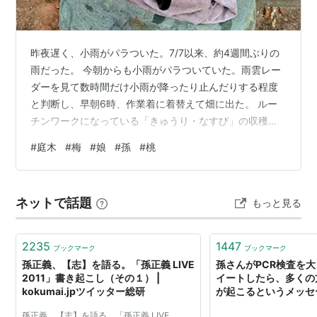
昨夜遅く、小雨がパラついた。7/7以来、約4週間ぶりの
雨だった。 今朝からも小雨がパラついていた。雨雲レー
ダーを見て数時間だけ小雨が降ったり止んだりする程度
と判断し、早朝6時、作業着に着替えて畑に出た。 ルー
チンワークになっている「きゅうり・なすび」の収穫と
「ぬか漬け作業」を早々に終え、小雨降る中、庭木伐採
#
庭木
#
梅
#
娘
#
孫
#
桃
にとりかかった。 ・・・用意した「エンジンチェーンソ
ー」と「ミニチェーンソー」・・・ チェーンが緩んだ時
に必要な工具も用意した。 片手で使えてエンジン始動も
ネットで話題
もっと見る
楽な「ミニチェーンソー」をできるだけ使いたかった
が、幹が太すぎて切断の殆どを「エンジンチェーンソ
ー」に頼った。 持ち運びしやすいよう、細…
2235
1447
ブックマーク
ブックマーク
孫正義、【志】を語る。「孫正義 LIVE
孫さんがPCR検査を
2011」書き起こし（その１） |
イートしたら、多くの
kokumai.jpツイッター総研
が起こるというメッセ
ようですが、なぜ医療
孫正義、【志】を語る。「孫正義 LIVE