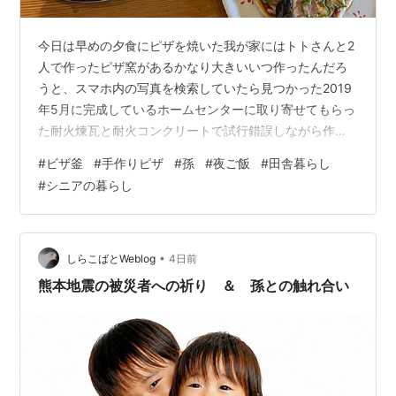
今日は早めの夕食にピザを焼いた我が家にはトトさんと2
人で作ったピザ窯があるかなり大きいいつ作ったんだろ
うと、スマホ内の写真を検索していたら見つかった2019
年5月に完成しているホームセンターに取り寄せてもらっ
た耐火煉瓦と耐火コンクリートで試行錯誤しながら作っ
たしばらくはよく使っていたが、ここ数年放置久しぶり
#
ビザ釜
#
手作りピザ
#
孫
#
夜ご飯
#
田舎暮らし
に薪を入れて窯を熱くした窯担当のトトさんは汗びっし
#
シニアの暮らし
ょりでもやはりオーブンで焼くのよりはるかに美味しい
夕方ピザの準備をしていて、孫ちゃん1が私に言う👩‍🦰 バ
ァバ、トマトソースある？🧓🏻 え？ なかったねぇ👩‍🦰
私、ケチャップのピザなんて嫌なんだけど🧓🏻 バァバも
•
しらこばとWeblog
4日前
ケチャップのピザなんて食べた…
熊本地震の被災者への祈り ＆ 孫との触れ合い