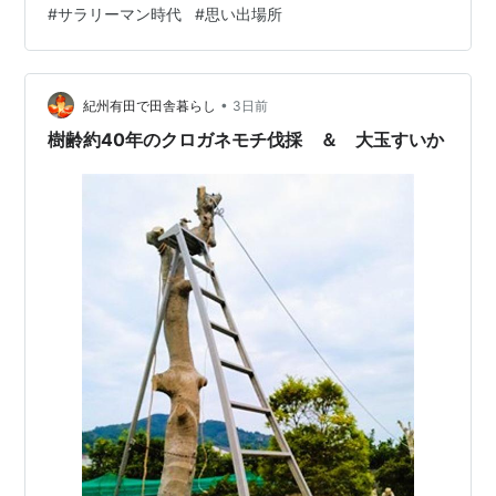
#
サラリーマン時代
#
思い出場所
は建て替えが進んでいたがこの時計台だけはしっかりと
残っている！ 現役時代の社屋に近い有楽町駅近くのガー
ド下の一杯が庶民価格でお世話になったよ。 今では築地
本願寺境内に直営のレストランができたとか・・・時代
•
紀州有田で田舎暮らし
3日前
の流れですかね！ 一度だけ葬…
樹齢約40年のクロガネモチ伐採 ＆ 大玉すいか