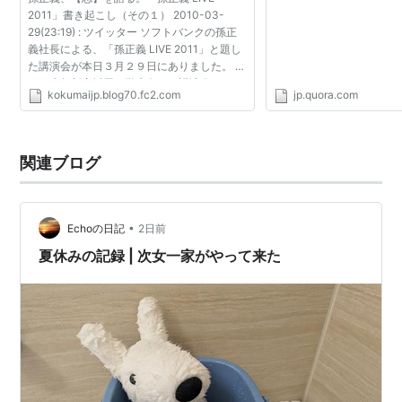
でしょうか？に対するKe
2011」書き起こし（その１） 2010-03-
の回答 - Quora
29(23:19) : ツイッター ソフトバンクの孫正
義社長による、「孫正義 LIVE 2011」と題し
た講演会が本日３月２９日にありました。 こ
れは来年新卒採用の学生向けの講演会なので
kokumaijp.blog70.fc2.com
jp.quora.com
すが、Ustreamを使ってネットでもライブ中
継され、ツイッターでその...
関連ブログ
•
Echoの日記
2日前
夏休みの記録 | 次女一家がやって来た