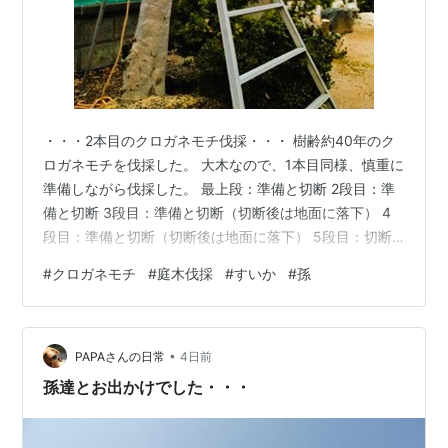
・・・2本目のクロガネモチ伐採・・・ 樹齢約40年のク
ロガネモチを伐採した。 大木なので、1本目同様、慎重に
準備しながら伐採した。 最上段：準備と切断 2段目：準
備と切断 3段目：準備と切断（切断後は地面に落下） 4
段目：準備と切断（切断後は地面に落下） 5段目：切断
したが、倒れずに立ったままだった 切り株と切断した太
#
クロガネモチ
#
庭木伐採
#
すいか
#
孫
い幹 ・・・・・・ このクロガネモチ。「赤い実のつき方
がいい」と、花屋さん生まれで生花の師範免許を持つ家
内が、葉っぱを取り、枝ぶりを整え、大きい枝は1本で、
•
小枝は何本かを組み合わせ、コロナ前までは「直売所」
PAPAさんの日常
4日前
に出品していた。毎年、約2万円ぐらいを売り上げてい
孫達とお出かけでした・・・
た。 家内にとっては、栽…