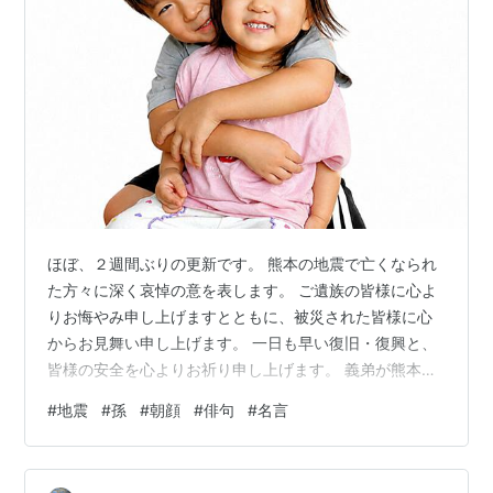
ほぼ、２週間ぶりの更新です。 熊本の地震で亡くなられ
た方々に深く哀悼の意を表します。 ご遺族の皆様に心よ
りお悔やみ申し上げますとともに、被災された皆様に心
からお見舞い申し上げます。 一日も早い復旧・復興と、
皆様の安全を心よりお祈り申し上げます。 義弟が熊本市
内在住なので、すぐに、TELLしました。 棚の皿が落ちた
#
地震
#
孫
#
朝顔
#
俳句
#
名言
程度とのことで、安堵したことでした。 近況は、先週の
日曜日、息子家族が住むマンションを訪ねました。すぐ
近くなのに、端午のお節句以来でした。 孫Ⅲ(孫娘)１歳１