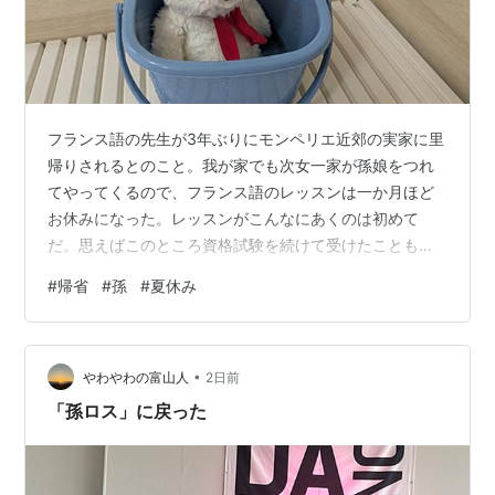
フランス語の先生が3年ぶりにモンペリエ近郊の実家に里
帰りされるとのこと。我が家でも次女一家が孫娘をつれ
てやってくるので、フランス語のレッスンは一か月ほど
お休みになった。レッスンがこんなにあくのは初めて
だ。思えばこのところ資格試験を続けて受けたこともあ
り毎日フランス語の勉強ばかりしていた。負荷の高い勉
#
帰省
#
孫
#
夏休み
強ではなかったので、毎日何時間も机に向かっていたわ
けではないが、それでもしばらくフランス語ばかりしな
くても良いと思うと、気持ちが解き放たれたようだっ
•
た。フランスだって7月14日のパリ祭から９月の声を聞く
やわやわの富山人
2日前
まではヴァカンス気分ではないか。もちろん完全にフラ
「孫ロス」に戻った
ンス語から離れるわけではないけれど、それ以外に「…