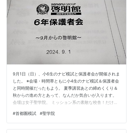
9月1日（日）、小6生のナビ模試と保護者会が開催されま
した。 ※会場・時間帯ともに小4生のナビ模試＆保護者会
と同時開催だったもよう。 夏季講習あとの締めくくり＆
秋からの進め方とあって、なんだか気合いが入ります。
会場は女子聖学院。 ミッション系の素敵な校舎！だけど
ホールの空調がだいぶ寒くて、途中からぶるぶるでし
#
首都圏模試
#
聖学院
た。 「寒い…」という声があちこちから聞こえたので、
寒がりな母toraのせいばかりではなかったと思います。
どうも一斉空調で細かな調整が難しいようなので、これ