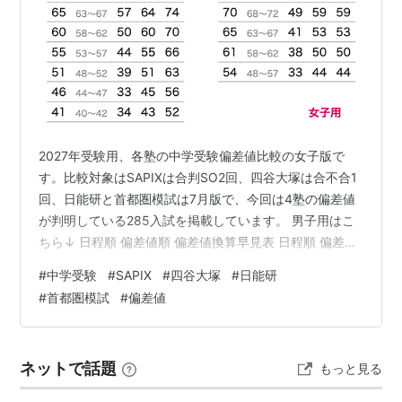
2027年受験用、各塾の中学受験偏差値比較の女子版で
す。比較対象はSAPIXは合判SO2回、四谷大塚は合不合1
回、日能研と首都圏模試は7月版で、今回は4塾の偏差値
が判明している285入試を掲載しています。 男子用はこ
ちら↓ 日程順 偏差値順 偏差値換算早見表 日程順 偏差値
順 全1987入試の一覧はこちらのPDFで閲覧できます。
#
中学受験
#
SAPIX
#
四谷大塚
#
日能研
https://e-tutor.tokyo/data/20260731/2027jyoshi.pdf 偏
#
首都圏模試
#
偏差値
差値換算早見表 塾ごとの偏差値を比較すると、漠然と四
谷大塚と日能研は同じくらい、SAPIXは10低く、首都圏
模試は10高くなるといったイメージをお持ちの方もいる
ネットで話題
もっと見る
と思…