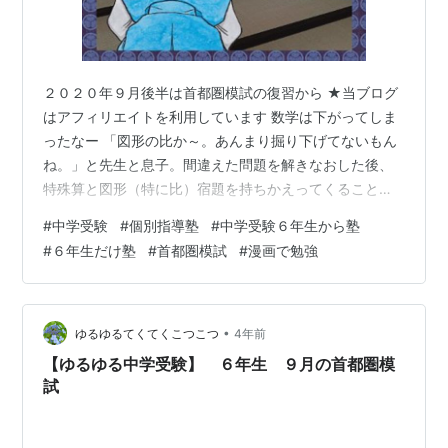
２０２０年９月後半は首都圏模試の復習から ★当ブログ
はアフィリエイトを利用しています 数学は下がってしま
ったなー 「図形の比か～。あんまり掘り下げてないもん
ね。」と先生と息子。間違えた問題を解きなおした後、
特殊算と図形（特に比）宿題を持ちかえってくることが
より増えました。 tekutekukotukotu.com 社会も少し下
#
中学受験
#
個別指導塾
#
中学受験６年生から塾
がる 社会は歴史はあまり心配はしてませんが、ただ単に
#
６年生だけ塾
#
首都圏模試
#
漫画で勉強
面白そうだったので『徳川十五代将軍ものがたり』と
『世界の歴史人物伝』を買ってみました。将軍はツボに
はまったらしく、全将軍を覚えましたが、世界の偉人は
１頁も開かず。 仕方がないので母が悲しく読みました。
•
ゆるゆるてくてくこつこつ
4年前
重さ８９６グラム 厚…
【ゆるゆる中学受験】 ６年生 ９月の首都圏模
試