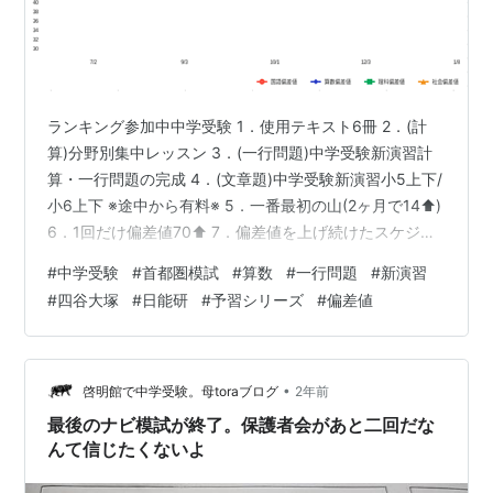
ランキング参加中中学受験 1．使用テキスト6冊 2．(計
算)分野別集中レッスン 3．(一行問題)中学受験新演習計
算・一行問題の完成 4．(文章題)中学受験新演習小5上下/
小6上下 ※途中から有料※ 5．一番最初の山(2ヶ月で14⬆️)
6．1回だけ偏差値70⬆️ 7．偏差値を上げ続けたスケジュ
ール 8．24時間365日体制 9．小学校の先生を巻き込む
#
中学受験
#
首都圏模試
#
算数
#
一行問題
#
新演習
4.の途中から9.までは有料です。有料部分にはページ内
#
四谷大塚
#
日能研
#
予習シリーズ
#
偏差値
リンク飛びません。 1．使用テキスト6冊 中学入試 分野
別集中レッスン 算数 計算 (シグマベスト) 作者:粟根 秀史
文英堂 Amazon 中学受験新演習 計算・一行問題の完成
ノーブランド…
•
啓明館で中学受験。母toraブログ
2年前
最後のナビ模試が終了。保護者会があと二回だな
んて信じたくないよ