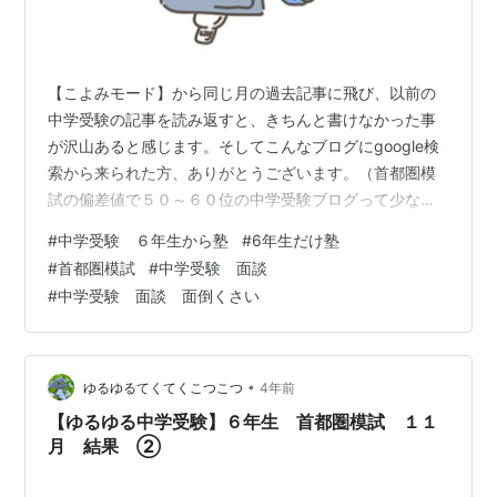
【こよみモード】から同じ月の過去記事に飛び、以前の
中学受験の記事を読み返すと、きちんと書けなかった事
が沢山あると感じます。そしてこんなブログにgoogle検
索から来られた方、ありがとうございます。（首都圏模
試の偏差値で５０～６０位の中学受験ブログって少ない
のかな💦）そこでもう少し中学受験について記事も心も
#
中学受験 ６年生から塾
#
6年生だけ塾
整理したいと考え、リライト・補足をしていくことにし
#
首都圏模試
#
中学受験 面談
ました。 tekutekukotukotu.com ①学校のプリントは相
#
中学受験 面談 面倒くさい
変わらず・・・ 学校から持ち帰ったプリントをあまりに
も整理しないので、とりあえず挟んどけと【コクヨ個別
フォルダー】を購入したという記事でしたが、挟むだけ
挟んで中身がパンパン…
•
ゆるゆるてくてくこつこつ
4年前
【ゆるゆる中学受験】６年生 首都圏模試 １１
月 結果 ②