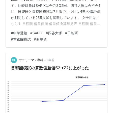
す。比較対象はSAPIXは合判SO2回、四谷大塚は合不合1
回、日能研と首都圏模試は7月版で、今回は4塾の偏差値
が判明している255入試を掲載しています。 女子用はこ
ちら↓ 日程順 偏差値順 偏差値換算早見表 日程順 偏差値
順 全1460入試の一覧はこちらのPDFで閲覧できます。
#
中学受験
#
SAPIX
#
四谷大塚
#
日能研
https://e-tutor.tokyo/data/20260731/2027danshi.pdf
#
首都圏模試
#
偏差値
偏差値換算早見表 塾ごとの偏差値を比較すると、漠然と
四谷大塚と日能研は同じくらい、SAPIXは10低く、首都
圏模試は10高くなるといったイメージをお持ちの方もい
ると思…
•
サラリーマン専科
1年前
首都圏模試の算数偏差値52➜72に上がった