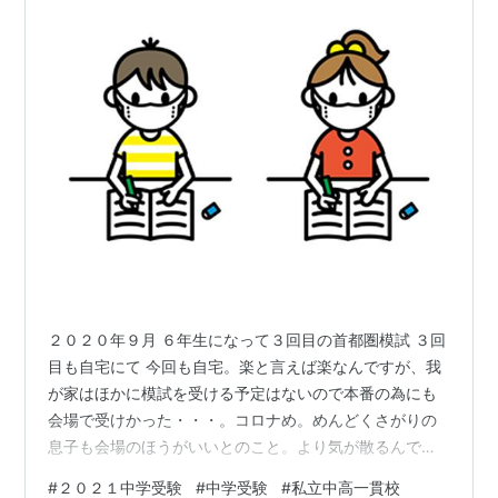
２０２０年９月 ６年生になって３回目の首都圏模試 ３回
目も自宅にて 今回も自宅。楽と言えば楽なんですが、我
が家はほかに模試を受ける予定はないので本番の為にも
会場で受けかった・・・。コロナめ。めんどくさがりの
息子も会場のほうがいいとのこと。より気が散るんでし
ょうね。 前回 ↓ tekutekukotukotu.com 夏期講習の結
#
２０２１中学受験
#
中学受験
#
私立中高一貫校