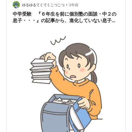
•
から行かれる予定のある方、靴下や羽織必須ですよ！い
ゆるゆるてくてくこつこつ
3年前
やほんとに。 ＼全品半額クーポンで1,495円／【特別送
中学受験 『６年生を前に個別塾の面談・中２の
料無料！】UVカット パ…
息子・・・』の記事から、進化していない息子と
当時の面談について思うこと。