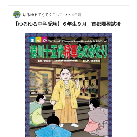
０%！まだまだ知 識が足りなかった・・・。漢字の書き
取りは今までで一番良かったか な。引き続き…
•
ゆるゆるてくてくこつこつ
4年前
【ゆるゆる中学受験】６年生９月 首都圏模試後