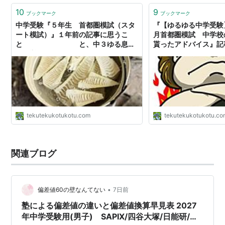
10
9
ブックマーク
ブックマーク
中学受験『５年生 首都圏模試（スタ
『【ゆるゆる中学受験
ート模試）』１年前の記事に思うこ
月首都圏模試 中学校
と と、中３ゆる息子
貰ったアドバイス』記
と選挙とタケノコ - ゆるゆるてくてく
うこと - ゆるゆるて
こつこつ
tekutekukotukotu.com
tekutekukotukotu.c
関連ブログ
•
偏差値60の壁なんてない
7日前
塾による偏差値の違いと偏差値換算早見表 2027
年中学受験用(男子) SAPIX/四谷大塚/日能研/首