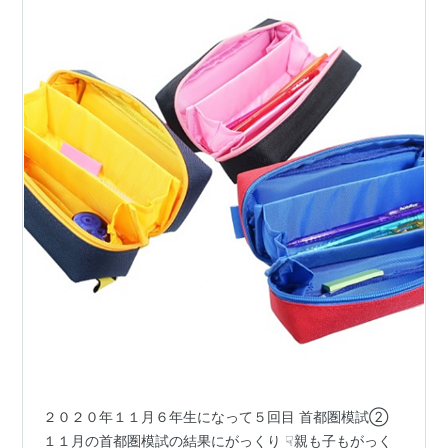
２０２０年１１月６年生になって５回目 首都圏模試②
１１月の首都圏模試の結果にがっくり ☟親も子もがっく