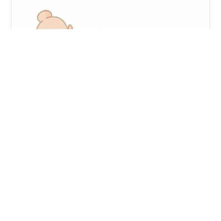
このブログは２０２１年２月の中学受験についてと今の
息子についてたらたらと書いているわけですが、ブログ
を始めたことで色々見つめなおすことが出来てよかった
なと思ってます。 「中学受験 ６年生 ７月の首都模試」
を書いてて思ったこと 前回の記事
tekutekukotukotu.com 今回は、記事を書いていて思っ
#
２０２１中学受験
#
中学受験
#
私立中高一貫校
たことをダラダラ書くだけなんですが・・・いつもダラ
#
首都圏模試
#
６年生から塾
#
６年生だけ塾
ダラかもしれませんが。 コロナのせいもあり、受験勉強
を始めたのが遅かったせいもあり、個別指導塾に通って