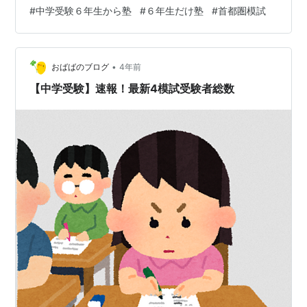
果？ 夏休みは毎日のように塾に通い、息子にしてはなか
#
中学受験６年生から塾
#
６年生だけ塾
#
首都圏模試
なか頑張ったとは思いますが、受験生はみんなが頑張っ
ているし、成績なんて上がるんだろうか・・・と内心思
いながら受けたのがこの３回目の首都圏模試でした。 真
剣にバリバリ頑張った子が沢山いるに違いないし。『２
•
おばばのブログ
4年前
月の勝者』でもみ…
【中学受験】速報！最新4模試受験者総数