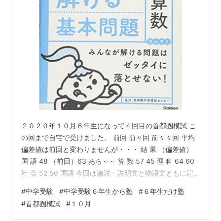
２０２０年１０月６年生になって４回目の首都圏模試 こ
の回まで自宅で受けました。 前回 前々回 前々々回 平均
偏差値は前回と変わりませんが・・・ 結 果 （偏差値）
国 語 48 （前回）63 あら～～ 算 数 57 45 理 科 64 60
社 会 52 56 国語 今回は論説・説明文と物語文ともに記
述問題の難しい問題は全くでき ませんでした。というか
#
中学受験
#
中学受験６年生から塾
#
６年生だけ塾
長文の答えを書く集中力が全然無かったんだ と思いま
#
首都圏模試
#
１０月
す。（もちろん実力も無いんだけれども！）『言葉の知
識』 の正解率は１００%！でも『ことわざ慣用句』は２