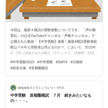
今回は、最新４模試の受験者数についてです。 「声の教
育社」の公式YouTubeチャンネル「声教チャンネル」で
公開された動画「【中学受験】速報！最新4模試受験者総
数は？今年も受験者は増えるのか？」において、2022年
6・7月に実施された4模試（サピックス・日能研・四谷
大塚・首都圏模試）の受験者総数が報じられていまし
#
中学受験2023
#
中学受験
#
SAPIX
#
日能研
た。 去年度は、中学受験者が増加し、少子化の中、過去
#
四谷大塚
#
首都圏模試
２番目の受験者数となったことが話題になりました。 今
年度の増減はどうなるでしょうか。 去年度６、７月の４
模試（サピックス・日能研・四谷大塚・首都圏模試）受
験者総数と、今年度の同時期の受験者総数を比較する
•
ゆるゆるてくてくこつこつ
4年前
と。 男子 1.4％増 25,8…
中学受験 首都圏模試 ７月 続きみたいなも
の・・・。