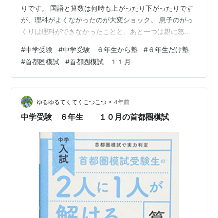
りです。 国語と算数は何時も上がったり下がったりです
が、理科がよくなかったのが大変ショック。 息子のがっ
くりは理科ができなかったことと、あと一つは親に怒ら
れるっというびくびくが原因でしょうか。 まあ確かに怒
#
中学受験
#
中学受験 ６年生から塾
#
６年生だけ塾
ってしまったわけですけど。 結果を見て瞬間的に！！思
#
首都圏模試
#
首都圏模試 １１月
ったこと ・それにしてもこんな点数でチャレンジ校どこ
ろじゃないんじゃないのかな～。・今回、何となく第一
志望かな、という学校が合格可能性７０%切った。は
あ。・息子が行くの先生と話していて興味を持った『と
•
ゆるゆるてくてくこつこつ
4年前
ある大学付属』を志望校欄 に初めて書い…
中学受験 ６年生 １０月の首都圏模試