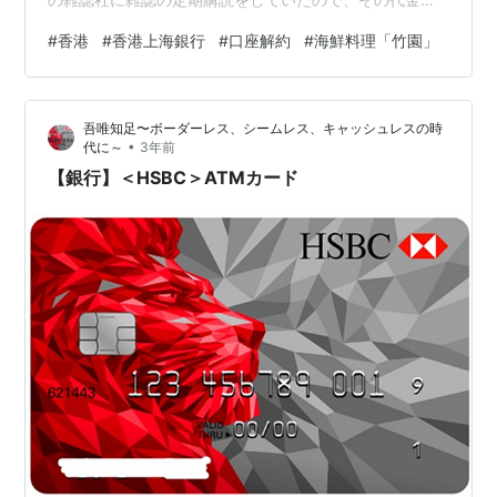
支払いを小切手でしていました。そのためにどうしても
#
香港
#
香港上海銀行
#
口座解約
#
海鮮料理「竹園」
銀行の口座を残しておく必要があったのです。でも今で
は、支払いがクレジットカードでもできることが分か
り、口座は要らなくなりました。 で、香港到着の翌日、
吾唯知足〜ボーダーレス、シームレス、キャッシュレスの時
香港島セントラル（中環）の香港上海銀行（HSBC）本店
•
代に～
3年前
に行き、解約の手続きを取りました。必要なものは現時
【銀行】＜HSBC＞ATMカード
点のパスポート、銀行から送られてきたステー…