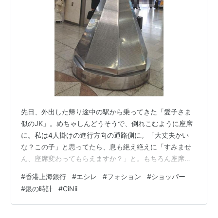
めた（これらは現在HSBC USA）のを皮切りに世界中で
主要な国の大手銀行を傘下にし、ついに英本国のミッド
ランド銀行買収で英国本国でも最大の銀行になる。この
ときに英政府の要請で登記上の本店を持ち株会社により
香港からロンドンに移転（1997）した。
時価総額で欧州最大（世界第２位）、展開規模などで世
界最大クラス
の金融機関である。
先日、外出した帰り途中の駅から乗ってきた「愛子さま
ロスチャイルド系企業群の金融（商業銀行）の中核をな
似のJK」。めちゃしんどうそうで、倒れこむように座席
している。
に。私は4人掛けの進行方向の通路側に。「大丈夫かい
な？この子」と思ってたら、息も絶え絶えに「すみませ
日本において
ん、座席変わってもらえますか？」と。もちろん座席は
通称：ホンシャン銀行。
譲り荷物も移動させてあげて。私より一駅先で降りるよ
#
香港上海銀行
#
エシレ
#
フォション
#
ショッパー
うで私は、悩んだよ。この子の駅まで一緒に乗って行っ
日本では現存する最も古い銀行(1886年)であり開国間も
#
銀の時計
#
CiNii
て、親御さんに連絡したげる方がいいのか？と。でもち
ない明治政府に通貨制度の整備などについて指導と助言
ょっと目を開けたり体を起こしたりしｔるので、もうす
をした。
ぐやし大丈夫かな？と、私が降りる準備してたら「あり