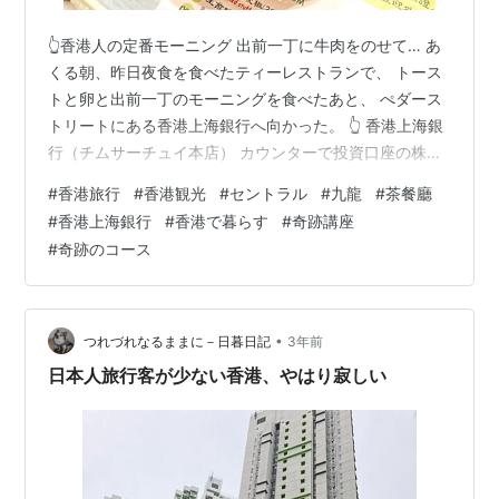
👆香港人の定番モーニング 出前一丁に牛肉をのせて… あ
くる朝、昨日夜食を食べたティーレストランで、 トース
トと卵と出前一丁のモーニングを食べたあと、 ぺダース
トリートにある香港上海銀行へ向かった。 👆 香港上海銀
行（チムサーチュイ本店） カウンターで投資口座の株を
売りたいと告げると 担当のスタッフが出てきて、個室で
#
香港旅行
#
香港観光
#
セントラル
#
九龍
#
茶餐廳
対応してくれた。 ケータイにダウンロードした銀行のア
#
香港上海銀行
#
香港で暮らす
#
奇跡講座
プリを、 担当者に言われるがままに操作してゆくと、 や
#
奇跡のコース
がて株を売る画面が出てきた。 何株売りますかと聞かれ
たので、 全部売ります、と答えそうになったのだが、 ま
だ値上がりするかも、と、急にスケベ心がでて、 とりあ
えず半分だけ売った。…
•
つれづれなるままに－日暮日記
3年前
日本人旅行客が少ない香港、やはり寂しい