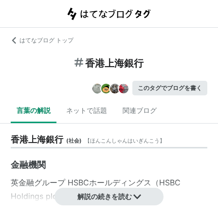
はてなブログ トップ
香港上海銀行
このタグでブログを書く
言葉の解説
ネットで話題
関連ブログ
香港上海銀行
(
社会
)
【
ほんこんしゃんはいぎんこう
】
金融機関
英金融グループ
HSBCホールディングス
（HSBC
Holdings plc）の旗艦銀行。
解説の続きを読む
略称：
HSBC