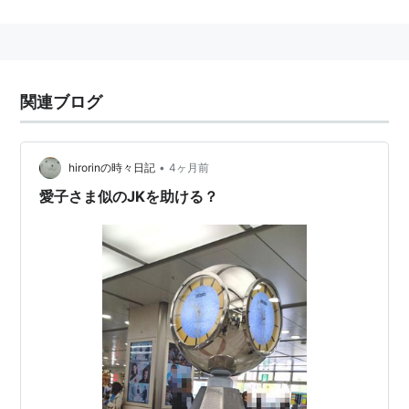
英表記: The Hongkong and Shanghai Banking
Corporation Limited
中文表記:香港上海匯豊銀行有限公司
旧イギリス植民地圏、
アングロサクソン
系諸国、北米、
関連ブログ
中南米、欧州、アジア、中近東、アフリカなど全世界で
約１万店舗を展開する。時価総額の面では
シティバンク
•
hirorinの時々日記
4ヶ月前
に次ぐが、世界全体で展開している唯一の銀行でかつ世
愛子さま似のJKを助ける？
界最大級。
ロンドンに持ち株会社の本部を置き、香港では発券業務
(
香港ドル
紙幣の発行業務)を
スタンダード・チャーター
ド銀行
と共に独占していた。(現在は
スタンダード・チ
ャータード銀行
、
中國銀行
と３行で分担)
1980年代以降に世界的な買収戦略を開始し、米国でマ
リンミッドランド銀行やナショナル・リパブリック・バ
ンク・オブ・ニューヨークなどの名門銀行を傘下におさ