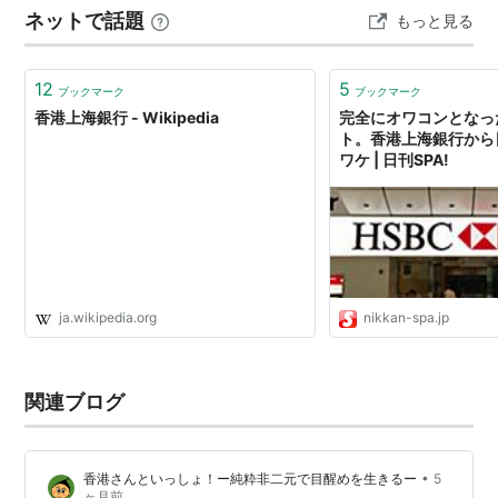
現在は東京と大阪に支店を置いている。
ネットで話題
もっと見る
がとうございます」と。長年の癖で、ついつい生徒さん
全国銀行協会
（
全銀協
）準会員となっている。（平成21
に思えてしまう。 久しぶりの銀の時計。 フォショ…
年6月28日現在）
12
5
ブックマーク
ブックマーク
香港上海銀行 - Wikipedia
完全にオワコンとなっ
日本の
金融機関共同コード
（銀行コード）
ト。香港上海銀行から
ワケ | 日刊SPA!
0411
リスト::銀行
ja.wikipedia.org
nikkan-spa.jp
関連ブログ
•
香港さんといっしょ！ー純粋非二元で目醒めを生きるー
5
ヶ月前