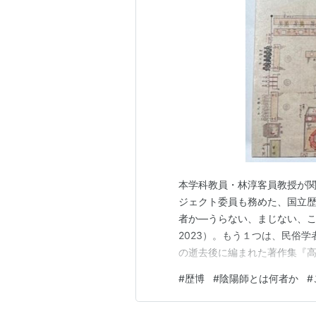
発売日:
1995/0
メディア:
新書
購入
: 1人
クリ
この商品を含むブ
1976『生活学事始め』朝日新聞
1978『菅原道真 日本を創った
1979『
神道の成立 (平凡社選書 6
神道の成立 
本学科教員・林淳客員教授が
作者:
高取正男
ジェクト委員も務めた、国立
出版社/メーカー
者か―うらない、まじない、
発売日:
1993/0
メディア:
文庫
2023）。もう１つは、民俗学
購入
: 1人
クリ
の逝去後に編まれた著作集『高
この商品を含むブ
庫版において解説を書いていま
#
歴博
#
陰陽師とは何者か
#
1980『
図説 日本佛教史 (1)
』『