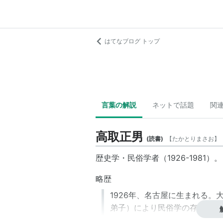
はてなブログ トップ
言葉の解説
ネットで話題
関
高取正男
(
読書
)
【
たかとりまさお
】
歴史学・民俗学者（1926-1981）。
略歴
1926年、名古屋に生まれる
弟子）により民俗学の存在を知
に師事する。1957年には大学