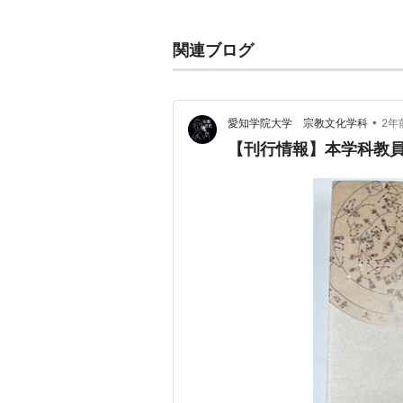
元社を発表。1958年秋から
していた民俗学を担当。同大学
関連ブログ
を得る。1961年には助教授とし
享年54歳。
•
愛知学院大学 宗教文化学科
2年
著作
【刊行情報】本学科教
1957『日本人の信仰』創元社
1965『丹波地区民俗資料調査
1968『
宗教以前 (NHKブックス 7
1972『民俗のこころ』朝日新聞
1973『仏教土着』日本放送出版
1975『
日本的思考の原型―民俗学の
日本的思考の原
作者:
高取正男
出版社/メーカー