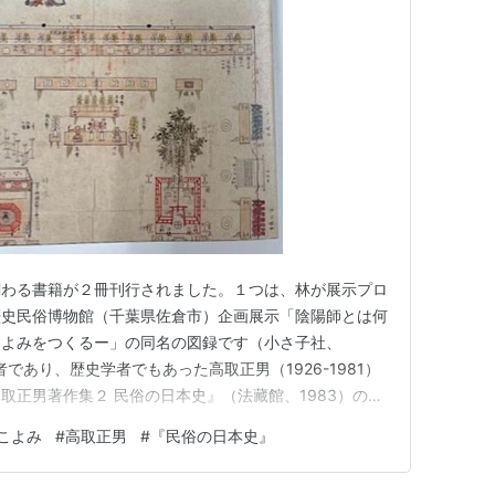
3/01
ック
: 17回
ログ (7件) を見る
社（共著）
人びと４』平凡社
4)
』平凡社
(平凡社ライブラリー)
関わる書籍が２冊刊行されました。１つは、林が展示プロ
歴史民俗博物館（千葉県佐倉市）企画展示「陰陽師とは何
:
平凡社
こよみをつくるー」の同名の図録です（小さ子社、
6/21
者であり、歴史学者でもあった高取正男（1926-1981）
ック
: 25回
取正男著作集２ 民俗の日本史』（法藏館、1983）の文
ログ (10件) を見る
す（法蔵館文庫、2024）。
こよみ
#
高取正男
#
『民俗の日本史』
図説 日本佛教史 (2)
』『
図説 日本佛教史 (3)
』法蔵