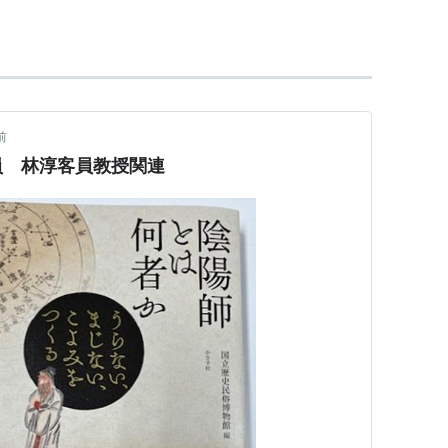
京都女子大学の非常勤講師として、それまで柴田が担当
に勤務していた西田から研究室で教えを受ける機会
て専任になる。1966年から教授。1981年に死去。
前
員 林淳客員教授関連
（竹田聴洲と共著）
報告書』京都府教育委員会
3)
』日本放送出版協会（橋本峰雄と共著）
社
協会
視角 (講談社現代新書 (406))
』講談社
型―民俗学の視角 (平凡社ライブラリー (88))
:
平凡社