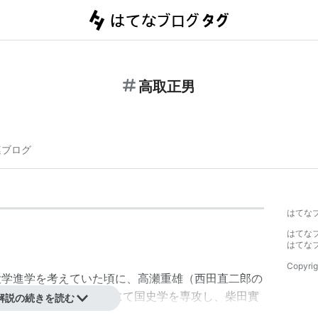
高取正男
連ブログ
はてな
はてな
はてな
Copyrig
。大学進学を考えていた頃に、高瀬重雄（西田直二郎の
る。京都大学・大学院にて国史学を専攻し、柴田實
解説の続きを読む
院の先輩である
竹田聴洲
と共著で『日本人の信仰』創