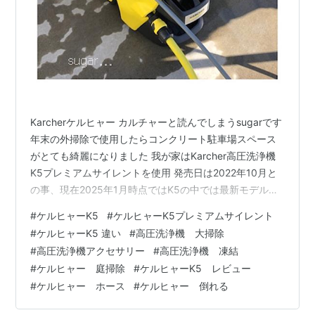
Karcherケルヒャー カルチャーと読んでしまうsugarです
年末の外掃除で使用したらコンクリート駐車場スペース
がとても綺麗になりました 我が家はKarcher高圧洗浄機
K5プレミアムサイレントを使用 発売日は2022年10月と
の事、現在2025年1月時点ではK5の中では最新モデルで
はありますが Karcherは種類がたくさんある中で、なぜ
#
ケルヒャーK5
#
ケルヒャーK5プレミアムサイレント
こちらのK5プレミアムサイレントにしたのかなと主人に
#
ケルヒャーK5 違い
#
高圧洗浄機 大掃除
インタビューしてみた K5の旧型にストレス K5プレミア
#
高圧洗浄機アクセサリー
#
高圧洗浄機 凍結
ムサイレントの良き点 使用時の様子 ウォッシャー液を通
#
ケルヒャー 庭掃除
#
ケルヒャーK5 レビュー
してから保管 最後に K5の旧型にストレス ※実際に使用し
#
ケルヒャー ホース
#
ケルヒャー 倒れる
ていた素人の個人的な使用感想です！…