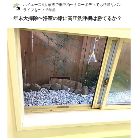
ハイエース4人家族で車中泊〜ナローボディでも快適なバン
ます まとめ ブロック塀の汚れにケルヒャー最高！？【そ
•
ライフを〜
5年前
れって!?実際どうなの課で紹介された高圧洗浄の効果】
年末大掃除〜浴室の垢に高圧洗浄機は勝てるか？
結論から言うと、やはりブロック…