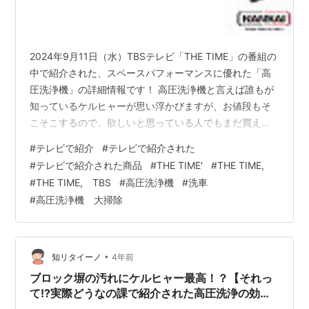
2024年9月11日（水）TBSテレビ「THE TIME」の番組の
中で紹介された、スペースパフォーマンスに優れた「高
圧洗浄機」の詳細情報です！ 高圧洗浄機と言えば誰もが
知っているケルヒャーが思い浮かびますが、お値段もそ
こそこするので、欲しいと思っている人でもまだ買えて
ない人も結構いらっしゃるかもしれませんね。 今日のテ
#
テレビで紹介
#
テレビで紹介された
レビで紹介されたのが、スペースパフォーマンスにもコ
#
テレビで紹介された商品
#
THE TIME'
#
THE TIME,
ストパフォーマンスにも優れた、SYGN HOUSE(サイン
#
THE TIME, TBS
#
高圧洗浄機
#
洗車
ハウス)の「ポケッタブル高圧洗浄機 SWU-1」です。 ペ
#
高圧洗浄機 大掃除
ットボトルを装着するだけで使用できるので水栓が不
要。キャンプや海水浴などのレジャーに、お墓参りのと
きなど近くに水場…
•
知リタイーノ
4年前
ブロック塀の汚れにケルヒャー最高！？【それっ
て!?実際どうなの課で紹介された高圧洗浄の効
果】