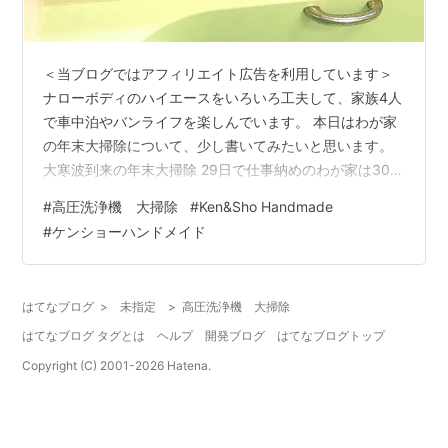
＜当ブログではアフィリエイト広告を利用しています＞
ナローボディのハイエースをいろいろ工夫して、家族4人
で車中泊やバンライフを楽しんでいます。 本日はわが家
の年末大掃除について、少し書いてみたいと思います。
大寒波到来の年末大掃除 29日で仕事納めのわが家は30日
ようやく本格的に大掃除。 先週末に窓拭きと網戸の掃
#
高圧洗浄機 大掃除
#
Ken&Sho Handmade
除、それから作業小屋の掃除だけは終わらせていたので
#
ケンショーハンドメイド
すが、それでも、まだあと浴室と、キッチンのシンク
と、レンジフードが残っています。例年にも増しての寒
さの中ですから、上下に雨ガッパを着込んで、まずは浴
はてなブログ
>
未指定
>
高圧洗浄機 大掃除
室掃除にとりかかることにしました。バスマジックリン
はてなブログ タグとは
ヘルプ
開発ブログ
はてなブログトップ
とブラシを使って、浴室の床や壁にこびり…
Copyright (C) 2001-
2026
Hatena.