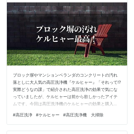
ブロック塀やマンションベランダのコンクリートの汚れ
落としに大人気の高圧洗浄機『ケルヒャー』「それって!?
実際どうなの課」で紹介された高圧洗浄の効果で気にな
っていましたが、ケルヒャーは前から欲しかったアイテ
ムです。今回は高圧洗浄機のケルヒャーの効果と購入か
レンタルかで迷う人にとって、興味深い内容になってい
#
高圧洗浄
#
ケルヒャー
#
高圧洗浄機 大掃除
ます。ぜひ最後までお読みくださいね。 ブロック塀の汚
れにケルヒャー最高！？【それって!?実際どうなの課で紹
介された高圧洗浄の効果】 ケルヒャーはレンタルもでき