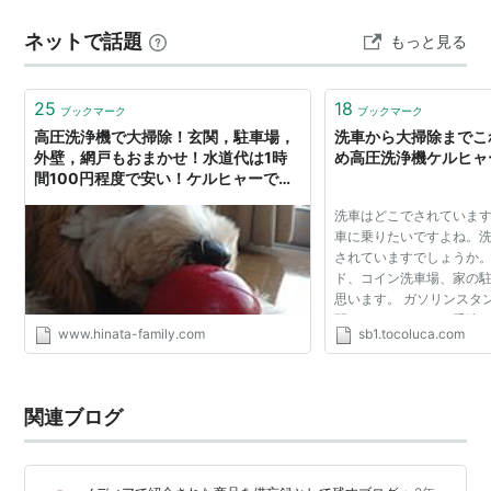
ネットで話題
もっと見る
25
18
ブックマーク
ブックマーク
高圧洗浄機で大掃除！玄関，駐車場，
洗車から大掃除までこ
外壁，網戸もおまかせ！水道代は1時
め高圧洗浄機ケルヒャ
間100円程度で安い！ケルヒャーでの
掃除前後の比較写真お見せします。 -
洗車はどこでされています
実録！平凡社員が１億円貯蓄を目指す
車に乗りたいですよね。
奮闘記！
されていますでしょうか
ド、コイン洗車場、家の
思います。 ガソリンスタ
配になりますよね。手洗
www.hinata-family.com
sb1.tocoluca.com
と思いますが、その分高
コイン洗車場の場...
関連ブログ