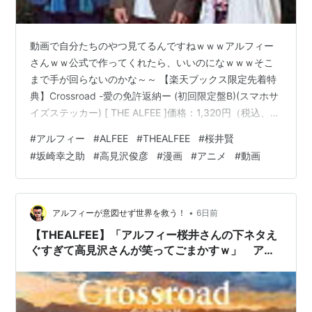
動画で自分たちのやつ見てるんですねｗｗｗアルフィー
さんｗｗ公式で作ってくれたら、いいのになｗｗｗそこ
まで手が回らないのかな～～ 【楽天ブックス限定先着特
典】Crossroad -愛の免許返納ー (初回限定盤B)(スマホサ
イズステッカー) [ THE ALFEE ]価格：1,320円（税込、送
料無料) (2026/8/3時点) 以下は最近描いたイラストです
#
アルフィー
#
ALFEE
#
THEALFEE
#
桜井賢
＼夏ギフト お中元／ スイーツ 【黒蜜】 水ようかん ギフ
#
坂崎幸之助
#
高見沢俊彦
#
漫画
#
アニメ
#
動画
ト 竹筒入り 生 水羊羹【黒蜜付き】 5個入りセット 送料
無料 | お中元 御中元 夏ギフト 2026 みずようかん こしあ
ん スイーツ お菓子 和菓子 高級和菓子 生菓子 お返し
プ…
•
アルフィーが意図せず世界を救う！
6日前
【THEALFEE】「アルフィー桜井さんの下ネタえ
ぐすぎて高見沢さんが笑ってごまかすｗ」 アル
フィー漫画イラストマンガ