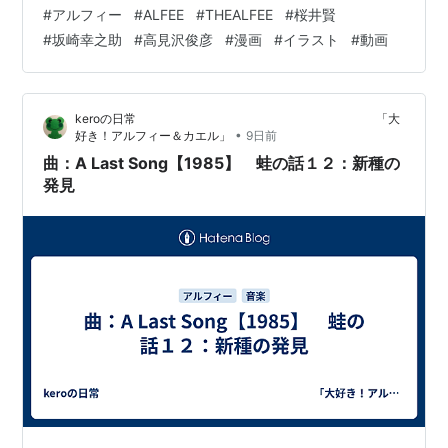
したねｗｗ 【楽天ブックス限定先着特典】Crossroad -愛
#
アルフィー
#
ALFEE
#
THEALFEE
#
桜井賢
の免許返納ー (初回限定盤B)(スマホサイズステッカー) [
#
坂崎幸之助
#
高見沢俊彦
#
漫画
#
イラスト
#
動画
THE ALFEE ]価格：1,320円（税込、送料無料)
(2026/7/29時点) 既視感番組いつか高見沢メシにもアル
フィーが来てくれるの待ってます 【楽天1位！】贅沢フル
keroの日常 「大
ーツの水ようかん 6個 9個 中島大祥堂…
•
好き！アルフィー＆カエル」
9日前
曲：A Last Song【1985】 蛙の話１２：新種の
発見