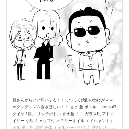
賢さんからいい匂いする！！っつって焼酎のわけがｗｗ
ｗダンディズム香水ほしい！！ 香水 瓶 ボトル 「kousui3
ダイヤ 1個」 リッチボトル 香水瓶 ミニ ガラス瓶 アトマ
イザー 小瓶 キャップ付 メモリーオイル エイシャントオ
イル 透明瓶 花材 液体 オイル ハーバリウム 透明ボトル