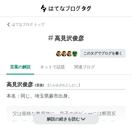
はてなブログ トップ
高見沢俊彦
このタグでブログを書く
言葉の解説
ネットで話題
関連ブログ
高見沢俊彦
(
音楽
)
【
たかみざわとしひこ
】
本名：同じ。埼玉県蕨市出身。
父は厳格な教員故に、息子のデビューには断固反
解説の続きを読む
対していた。…が、
ジ・アルフィー
（コンフィデ
ンスから改名直後）の新曲、「夏しぐれ」を何枚