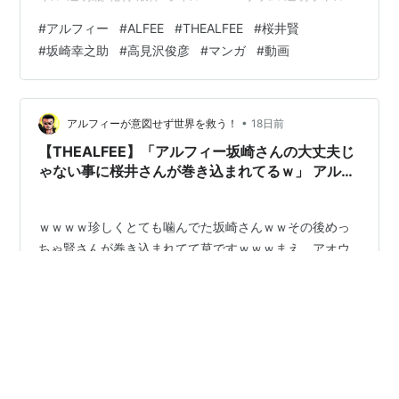
香水瓶 おしゃれ かわいい インテリア ミニボトル 1本分
#
アルフィー
#
ALFEE
#
THEALFEE
#
桜井賢
価格：880円（税込、送料別) (2026/7/20時点) 【楽天ブ
#
坂崎幸之助
#
高見沢俊彦
#
マンガ
#
動画
ックス限定先着特典】Crossroad -愛の免許返納ー (初回
限定盤A CD＋DVD)(スマホサイズステッカー) [ THE
ALFEE ]価格：2,420円（税込、送料無料) (…
•
アルフィーが意図せず世界を救う！
18日前
【THEALFEE】「アルフィー坂崎さんの大丈夫じ
ゃない事に桜井さんが巻き込まれてるｗ」 アルフ
ィー漫画イラストマンガ