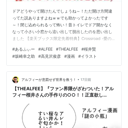
ドアどうやって開けたんでしょうね～！ただ開け方間違
ってた説ありますよねｗｗでも助かってよかったです
～！閉じ込められるって怖い！昔トイレでドア開かなく
なって小さい小窓から這い出して脱出したのを思い出し
ました 【楽天ブックス限定先着特典】Crossroad -愛の免
許返納ー (初回限定盤A CD＋DVD)(スマホサイズステッカ
#
あるふぃー
#
ALFEE
#
THEALFEE
#
桜井賢
ー) [ THE ALFEE ]価格：2,420円（税込、送料無料)
#
坂崎幸之助
#
高見沢俊彦
#
漫画
#
イラスト
(2026/7/22時点) 食生活はとても重要ですね～～坂崎さ
んはもっとお肉食べましょうねｗあるふぃーインフォメ
ーションが毎日のように更新されているので追いつかな
いですｗｗｗ●7月29日(水) 22:00〜…
•
アルフィーが意図せず世界を救う！
17日前
【THEALFEE】『ファン界隈がざわついた！アル
フィー桜井さんの手作りの○○！！正直欲し
い！！』アルフィーマンガイラスト漫画