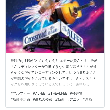
弟チームで出演し、ギターを披露した。
お笑い番組では、「笑う犬の発見」のコーナー
で、
ホリケン
サイズ２を作曲。お兄やん＆お姉や
ん＆たかみーとしてCD製作に参加している。
現在、
TBSラジオ
の
高見沢俊彦のロックばん
のパ
ーソナリティーとしても活躍中。
LOVELOVEあいしてるでは、中川翔子のために、
ファイナルファンタジーVIIの敵役・セフィロスの
コスプレで登場し、ファイガをお見舞いして彼女
最終的な判断がとてもえもえも エモーい賢さん！！坂崎
さんはディレクターが判断できない事も高見沢さんが好
を悶絶（？）させた。
きそうな演奏でレコーディングして、いつも高見沢さん
が理想の演奏をされているみたいですね！きっと相性と
かクセを知り尽くしているんでしょうね！素晴らし
い！！ Crossroad -愛の免許返納ー (初回限定盤A CD＋
#
アルフィー
#
ALFEE
#
THEALFEE
#
桜井賢
DVD) [ THE ALFEE ]価格：2,105円（税込、送料無料)
#
坂崎幸之助
#
高見沢俊彦
#
動画
#
アニメ
#
漫画
(2026/8/6時点) まさる動物園といういかれた漫画を描い
ていましたｗ何この漫画ｗｗｗ 【ふるさと納税】令和8