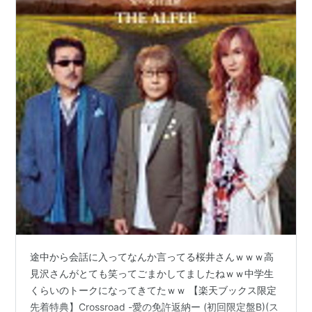
途中から会話に入ってなんか言ってる桜井さんｗｗｗ高
見沢さんがとても笑ってごまかしてましたねｗｗ中学生
くらいのトークになってきてたｗｗ 【楽天ブックス限定
先着特典】Crossroad -愛の免許返納ー (初回限定盤B)(ス