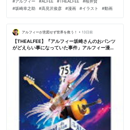
#
アルフィー
#
ALFEE
#
THEALFEE
#
桜井賢
点) 愛が凄い やっぱり愛が凄いですね！！ 【実はとある
#
坂崎幸之助
#
高見沢俊彦
#
漫画
#
イラスト
#
動画
サイトでNo.1が楽天参入】淡路島 玉ねぎ 3kg ひょうご安
心ブランド認証 | 玉ねぎ たまねぎ 玉ネギ 玉葱 3キロ 淡
路島たまねぎ 淡路産 淡路 国産 野菜 ギフト 贈り物 贈答
淡路…
•
アルフィーが意図せず世界を救う！
13日前
【THEALFEE】『アルフィー坂崎さんのおパンツ
がどえらい事になっていた事件」アルフィー漫画
イラストマンガ