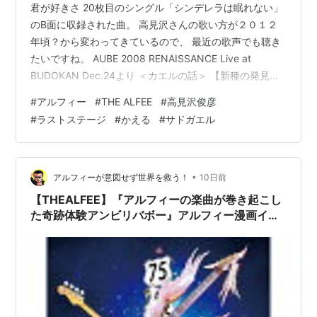
君が好きさ 20枚目のシングル「シンデレラは眠れない」
のB面に収録された曲。 高見沢さんの歌い方が２０１２
年頃？から変わってきているので、 最近の歌声でも聴き
たいですね。 AUBE 2008 RENAISSANCE Live at
BUDOKAN Dec.24より ＜カエルの話＞ 【新種の発見】
１９９７年の春、「ツチガエルに似ているが本当にツチ
#
アルフィー
#
THE ALFEE
#
高見沢俊彦
ガエルか？」と いうカエルを発見し、１９９９年、ツチ
#
ラストステージ
#
かえる
#
サドガエル
ガエルの研究者に写真を送った 人がいました。外観は
「背中の色や模様はツチガエルだが…？」という ことで
した。「黄色いお腹、全体がすべすべしていて、鳴嚢を
もたず、 顎の下の黒斑がない」という点が、日本列…
•
アルフィーが意図せず世界を救う！
10日前
【THEALFEE】『アルフィーの楽曲が巻き起こし
た奇跡体験アンビリバボー』アルフィー漫画イラ
ストマンガ