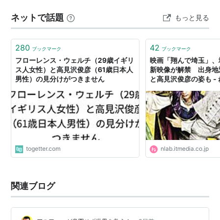
年熊本地震復興支援 くまもとDREAMバーグ 150g×5 く
ネットで話題
もっと見る
まもと黒毛和牛100% ハンバーグ…
280
42
ブックマーク
ブックマーク
フローレンス・ウェルチ（29歳イギリ
映画「翔んで埼玉」、
ス人女性）と高見沢俊彦（61歳日本人
新映像が解禁 出身地対
男性）の見分けがつきません
と高見沢俊彦の姿も -
togetter.com
nlab.itmedia.co.jp
関連ブログ