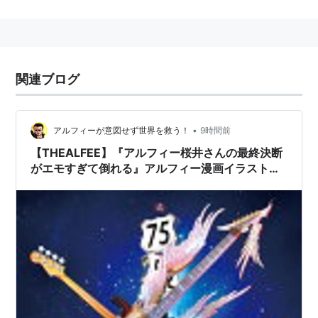
か買っていたというエピソードも。
現在、
THE ALFEE
のリーダーで、E.Guitar、
Vocal担当。通称
たかみー
。
THE ALFEE
のほとんどの楽曲の作詞・作曲を担
関連ブログ
当。制作・プロデュース面で
THE ALFEE
のナビゲ
ーター的役割を担っている。一方では、他アーテ
•
アルフィーが意図せず世界を救う！
9時間前
ィストへの楽曲提供、映画・ドラマ・舞台の音楽
【THEALFEE】『アルフィー桜井さんの最終決断
監督などでも活躍している。
がエモすぎて倒れる』アルフィー漫画イラストマ
ゲーム音楽ではセガサターンのアルカナストライ
ンガ
クス音楽担当として楽曲提供している。
変形ギターのコレクターとして有名で、その数多
数（例：ESPのANGEL Guitar）。彼しか持ってい
ない一品はマシンガンギター。見た目の派手さで
も有名だが、趣味はバスケットボールという意外
な一面も。Macユーザー。最近はテレビ、ラジオ
等でも大活躍中。つい最近は、数取團にも堂本兄