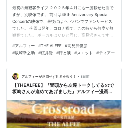
最初の無観客ライブ ２０２５年４月にも一度載せた曲で
すが、別映像です。 前回は45th Anniversary Special
Concertの映像で、最後には ヘドバンでファンサービス
でした。 今回は翌年、コロナ禍で、この時から何度か無
観客でした。 ボーカルはＣＤと同じ、高見沢さんです。
46th Birthday Eve夏の夢-2020.8.24より こちらはスイ
#
アルフィー
#
THE ALFEE
#
高見沢俊彦
ッチボーカルです。 メインボーカルが、坂崎さん→桜井
#
坂崎幸之助
#
桜井賢
#
汗と涙
#
スエット
#
ティアー
さん→高見沢さんになります。 高見沢さんの高音部分
は、アレンジされています。
•
アルフィーが意図せず世界を救う！
8日前
【THEALFEE】『冒頭から友達トークしてるので
坂崎さんが進めてあげました』アルフィー漫画イ
ラストマンガ