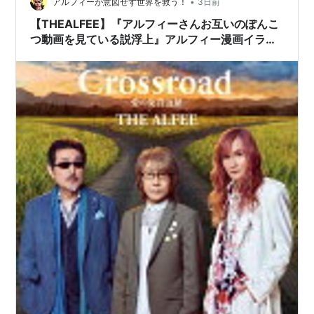
•
アルフィーが意図せず世界を救う！
3日前
【THEALFEE】『アルフィーさんお互いのぽんこ
つ動画を見ている説浮上』アルフィー漫画イラス
トマンガ