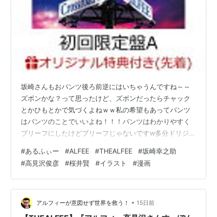
坂崎さんもおパンツ後ろ前逆にはいちゃうんですね～～
ズボンかな？って思ったけど、ズボンだったらチャック
とかひもとかで気づくよねｗｗ私の希望もあってパンツ
はパンツのことでいいよね！！！パンツはわかりやすく
ブリーフにしたけどブリーフじゃないですw多分ドリジェ
ネとかではブリーフ履いてたなｗｗｗ 【楽天ブックス限
#
あるふぃー
#
ALFEE
#
THEALFEE
#
坂崎幸之助
定先着特典】Crossroad -愛の免許返納ー (初回限定盤A
#
高見沢俊彦
#
桜井賢
#
イラスト
#
漫画
CD＋DVD)(スマホサイズステッカー) [ THE ALFEE ]価
格：2,420円（税込、送料無料) (2026/7/25時点) たくろ
うさんだーーー！！ NEWクレラップ レギュラー
30cm*50m(1コ入*3コセット)【…
•
アルフィーが意図せず世界を救う！
15日前