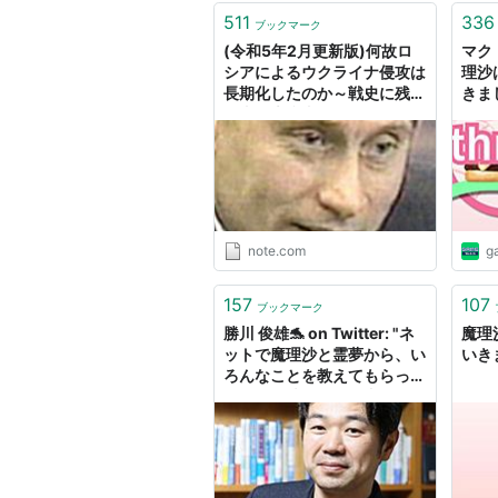
511
336
ブックマーク
(令和5年2月更新版)何故ロ
マク
シアによるウクライナ侵攻は
理沙
長期化したのか～戦史に残る
きま
軍事的大惨事～｜botamoti
開 
´・⊿・`日本怪文書開発機構
さん
(CV.ゆっくり魔理沙
(Softalk:女性2))
note.com
g
157
107
ブックマーク
勝川 俊雄🐬 on Twitter: "ネ
魔理
ットで魔理沙と霊夢から、い
いきま
ろんなことを教えてもらって
いるが、彼女らが何者なのか
知らない。弥次さんと喜多さ
んのような存在だとなんとな
くと理解している。"