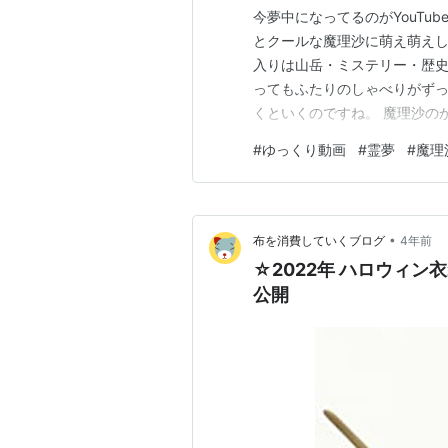
今夢中になってるのがYouTu
とクールな魔理沙に萌え萌えし
入りは山岳・ミステリー・歴史
ってもふたりのしゃべりがず
くといくのですね。 魔理沙の
げで天衣無縫な声に聞きほれて
#
ゆっくり動画
#
霊夢
#
魔理
なりえげつないのを選択してはいるので
www.yout…
•
布を消費していくブログ
4年前
☆2022年 ハロウィ
公開