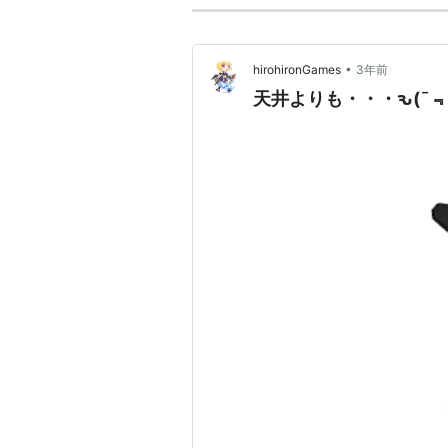
•
hirohironGames
3年前
天井よりも・・・ԅ(¯﹃