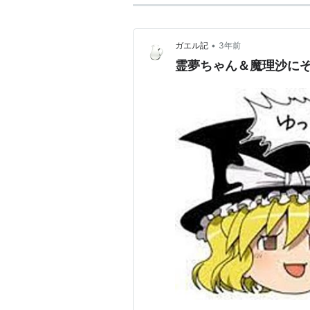
•
ガエル記
3年前
霊夢ちゃん＆魔理沙に