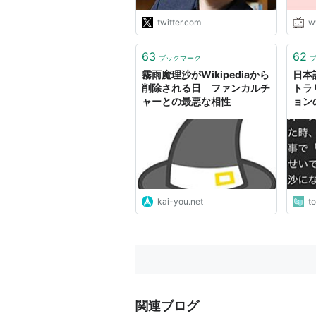
twitter.com
w
63
62
ブックマーク
霧雨魔理沙がWikipediaから
日本
削除される日 ファンカルチ
トラ
ャーとの最悪な相性
ョン
解説
が完
てし
kai-you.net
t
関連ブログ