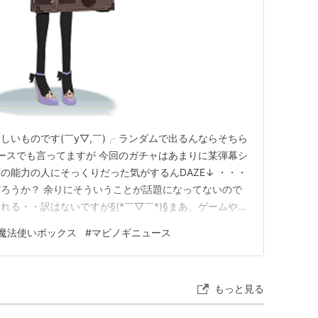
いものです(￣y▽,￣)╭ ランダムで出るんならそちら
ースでも言ってますが 今回のガチャはあまりに某弾幕シ
の能力の人にそっくりだった気がするんDAZE↓ ・・・
ろうか？ 余りにそういうことが話題になってないので
る・・訳はないですが§(*￣▽￣*)§まあ、ゲームやア
はいろんなものがありますからそれになんとなく似てしま
魔法使いボックス
#
マビノギニュース
がしますそもそも、マビノギの箱ガチャ実装頻度はかなり
ト 出す…
もっと見る