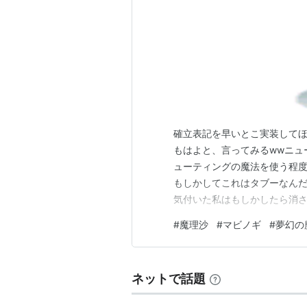
確立表記を早いとこ実装してほし
もはよと、言ってみるwwニュ
ューティングの魔法を使う程度
もしかしてこれはタブーなんだ
気付いた私はもしかしたら消され
ニメ、まんがまさにジャパン
#
魔理沙
#
マビノギ
#
夢幻の
うのは、どうしようもない気
頻繁です（下手したら新イベン
ネットで話題