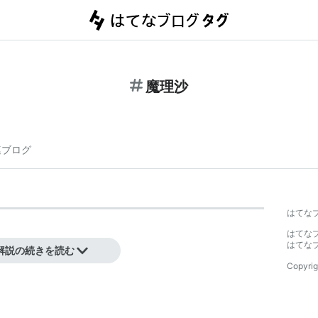
魔理沙
連ブログ
はてな
はてな
ました
はてな
解説の続きを読む
Copyrig