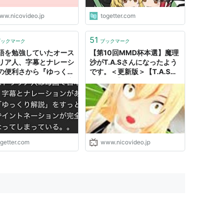
ww.nicovideo.jp
togetter.com
51
ブックマーク
ブックマーク
語を勉強していたオース
【第10回MMD杯本選】魔理
リア人、字幕とナレーシ
沙がT.A.Sさんになったよう
の便利さから『ゆっくり
です。＜更新版＞【T.A.S魔
』を見て覚えたので発音
理沙#02】
全に霊夢と魔理沙になっ
まう
ogetter.com
www.nicovideo.jp