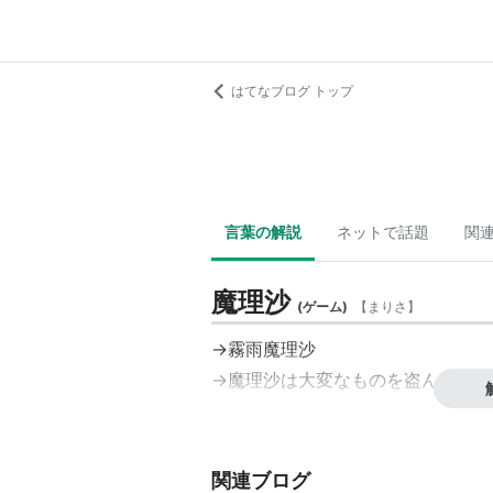
はてなブログ トップ
言葉の解説
ネットで話題
関
魔理沙
(
ゲーム
)
【
まりさ
】
→霧雨魔理沙
→魔理沙は大変なものを盗んでいき
関連ブログ