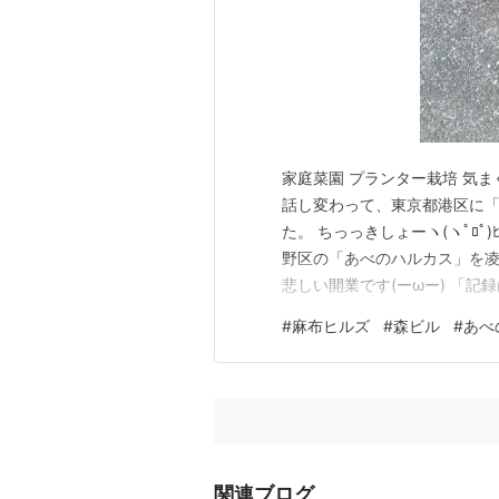
家庭菜園 プランター栽培 気
話し変わって、東京都港区に「麻
た。 ちっっきしょーヽ(ヽﾟﾛﾟ)
野区の「あべのハルカス」を凌
悲しい開業です(ーωー) 「記
っ、仕方ないか( >д<)､;'.
#
麻布ヒルズ
#
森ビル
#
あべ
ズ森JPタワー 高さ325.40m
関連ブログ