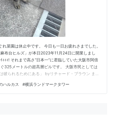
まぐれ菜園は休止中です。 今日も一日お疲れさまでした。
布台ヒルズ」が本日2023年11月24日に開業しまし
ﾋｲｨｨｨ! それまで高さ“日本一”に君臨していた大阪市阿倍
ぐ325メートルの超高層ビルです。 大阪市民としては
録は破られるためにある」 byリチャード・ブラウン ま
･ 調べてみました。 ↓ 〇高いビルランキング 1位 麻布台ヒル
のハルカス
#
横浜ランドマークタワー
／地上64階／東京都港区／2023年竣工 2…