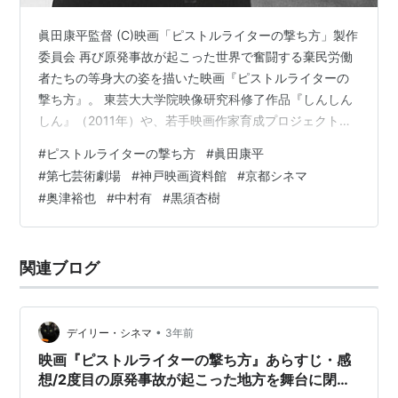
眞田康平監督 (C)映画「ピストルライターの撃ち方」製作
委員会 再び原発事故が起こった世界で奮闘する棄民労働
者たちの等身大の姿を描いた映画『ピストルライターの
撃ち方』。 東芸大大学院映像研究科修了作品『しんしん
しん』（2011年）や、若手映画作家育成プロジェクト
（ndjc）2018参加作品『サヨナラ家族』（2019年）の眞
#
ピストルライターの撃ち方
#
眞田康平
田康平監督が長年温めてきた企画をカタチにした待望の
#
第七芸術劇場
#
神戸映画資料館
#
京都シネマ
長編第二作だ。 東京・ユーロスペース、シモキタ-エキマ
#
奥津裕也
#
中村有
#
黒須杏樹
エ-シネマ『K2』での上映を好評のうちに終え、いよいよ
この秋、関西での公開がスタートする。 映画『ピストル
ライターの撃ち方』は、9月16日(土)より第七藝術劇場、
関連ブログ
9月29日…
•
デイリー・シネマ
3年前
映画『ピストルライターの撃ち方』あらすじ・感
想/2度目の原発事故が起こった地方を舞台に閉塞