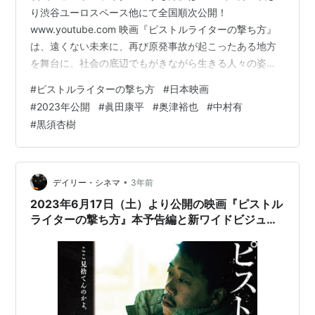
り渋谷ユーロスペース他にて全国順次公開！
www.youtube.com 映画『ピストルライターの撃ち方』
は、遠くない未来に、再び原発事故が起こったある地方
を舞台に、社会の底辺でもがきながら生きる人々の姿を
オール宮城県ロケで描いた骨太の作品だ。 監督・脚本を
#
ピストルライターの撃ち方
#
日本映画
務めたのは、東芸大大学院映像研究科修了作品『しんし
#
2023年公開
#
眞田康平
#
奥津裕也
#
中村有
んしん』（2011年）や、若手映画作家育成プロジェクト
#
黒須杏樹
（ndjc）2018参加作品『サヨナラ家族』（2019年）の眞
田康平。長年温めてきた企画をカタチにした待望の長編
第二作だ。 ヤクザの下で立入禁止区域の除染作業員をタ
コ部屋まで運ぶバン…
•
デイリー・シネマ
3年前
2023年6月17日（土）より公開の映画『ピストル
ライターの撃ち方』本予告編と新ワイドビジュア
ルが解禁！