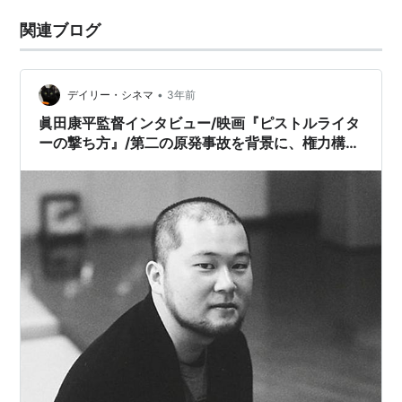
関連ブログ
•
デイリー・シネマ
3年前
眞田康平監督インタビュー/映画『ピストルライタ
ーの撃ち方』/第二の原発事故を背景に、権力構造
の中で抑圧を受けもがく人々の「尊厳」を描く