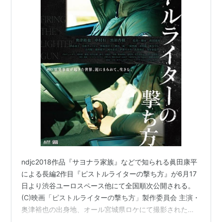
ndjc2018作品『サヨナラ家族』などで知られる眞田康平
による長編2作目『ピストルライターの撃ち方』が6月17
日より渋谷ユーロスペース他にて全国順次公開される。
(C)映画「ピストルライターの撃ち方」製作委員会 主演・
奥津裕也の出身地、オール宮城県ロケにて撮影された本
作は、被災地の復興に再注目させるべく、再び原発事故