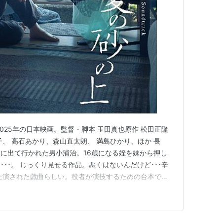
025年の日本映画。監督・脚本 玉田真也原作 松田正隆
、 高石あかり、森山直太朗、 満島ひかり、ほか 長
に出て行かれた男小浦治。16歳になる姪を妹から押し
･･。 じっくり見せる作品。悪くはないんだけど･･･辛
上演された戯曲らしい。役者が演技するための台本であ
という気がする。 確かにオダギリジョーはじめ演技は
。しかし、自分はどちらかと言うと小浦治という人物と彼
浦治を演じる…