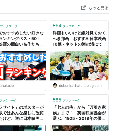
もっと見る
864
ブックマーク
ブックマーク
でおすすめしたい好きな
洋画もいいけど絶対見ておく
ランキングベスト50！
べき邦画 おすすめ日本映画
映画の面白い名作たち |
10選 - ネットの海の渚にて
けブログ
anuke.jp
dobonkai.hatenablog.com
585
ブックマーク
ブックマーク
ラサイト」のポスターが
「七人の侍」から「万引き家
版ではあんな感じに改変
族」まで！ 英国映画協会が
たけど、逆に日本映画が
選ぶ、1925～2019年の優れ
に行くとどんなポスター
た日本映画95本 : 映画ニュー
る？
ス - 映画.com