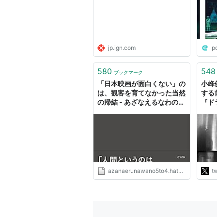
jp.ign.com
p
580
548
ブックマーク
「日本映画が面白くない」の
小峰健
は、観客を育てなかった当然
する
の帰結 - あざなえるなわのご
『ド
とし
今回
した
画の
本映
を差
なの
azanaerunawano5to4.hatenablog.com
tw