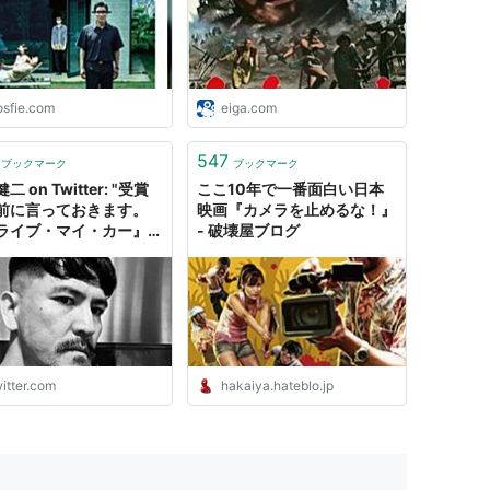
osfie.com
eiga.com
547
ブックマーク
ブックマーク
二 on Twitter: "受賞
ここ10年で一番面白い日本
前に言っておきます。
映画『カメラを止めるな！』
ライブ・マイ・カー』が
- 破壊屋ブログ
、米アカデミー賞で受賞
としても、それは日本映
勝利を意味しません。日
画史に刻まれる快挙に水
すようですが、実際そう
です。"
itter.com
hakaiya.hateblo.jp