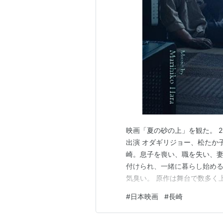
映画「夏の砂の上」を観た。 2
出演 オダギリジョー、松たか子
崎。息子を喪い、職を失い、妻
付けられ、一緒に暮らし始める･
気臭い。 原作は舞台で数多く
り、その演技を味わう為の作品
#
日本映画
#
長崎
雰囲気がよく出ていたと思う
の物語を観たいのであって、小