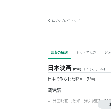
はてなブログ トップ
言葉の解説
ネットで話題
関
日本映画
(
映画
)
【
にほんえいが
】
日本で作られた
映画
、
邦画
。
関連語
外国映画
（欧米・海外諸国で製