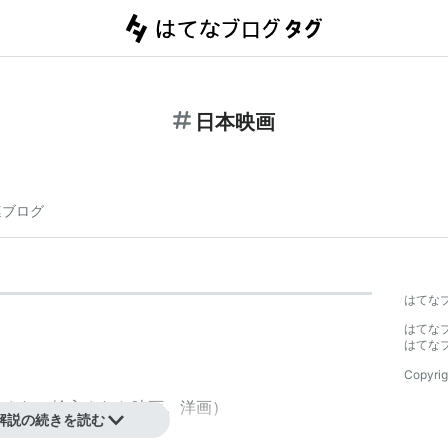
日本映画
連ブログ
はてな
はてな
はてな
Copyrig
作されて輸入された
映画
。
洋画
）
解説の続きを読む