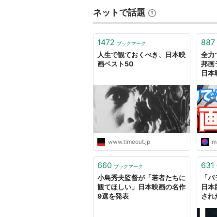
ネットで話題
1472
887
ブックマーク
人生で観ておくべき、日本映
全力
画ベスト50
邦画
日本
まぬ
www.timeout.jp
m
660
631
ブックマーク
小島秀夫監督が「若者たちに
「パ
観てほしい」日本映画の名作
日本
9選を発表
され
韓国
にな