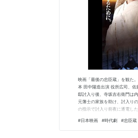
映画「最後の忠臣蔵」を観た。 
本 田中陽造出演 役所広司、佐
邸討入り後、寺坂吉右衛門は
元藩士の家族を助け、討入り
の指示で討入り前夜に逐電した
る秀作だ。物語は原作の小説
#
日本映画
#
時代劇
#
忠臣蔵
感の伝わる演技も素晴らしい。
りは無いけど、こうも違うもの