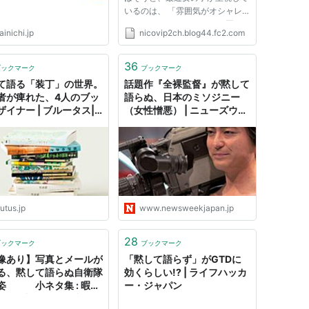
いるのは、 「雰囲気がオシャレ
かどうか？」だそうです。 要は
inichi.jp
nicovip2ch.blog44.fc2.com
スタイルが良くても、服装がイマ
イチだったり、 口下手だったり
するとウケが悪いのです。 オシ
36
ブックマーク
ブックマーク
ャレな雰囲気を出す為には日々の
て語る「装丁」の世界。
話題作『全裸監督』が黙して
鍛錬...
者が痺れた、4人のブッ
語らぬ、日本のミソジニー
ザイナー | ブルータス|
（女性憎悪） | ニューズウィ
US.jp
ーク日本版 オフィシャルサ
イト
utus.jp
www.newsweekjapan.jp
28
ブックマーク
ブックマーク
像あり】写真とメールが
「黙して語らず」がGTDに
る、黙して語らぬ自衛隊
効くらしい!? | ライフハッカ
姿 小ネタ集 : 暇人
ー・ジャパン
o^)／速報 - ライブドア