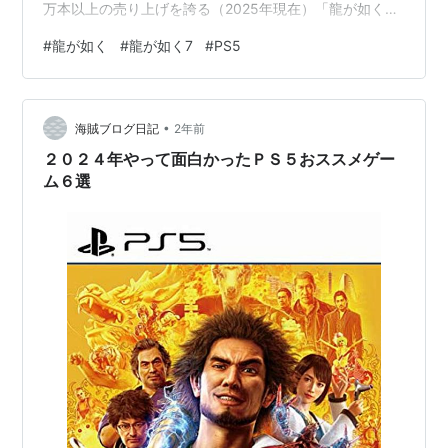
万本以上の売り上げを誇る（2025年現在）「龍が如く」
シリーズの転換期となった本作を「良いとこ」「悪いと
#
龍が如く
#
龍が如く7
#
PS5
こ」含めて紹介できたらなと思います。 ▶ 目次を表示 1.
概要 2.特徴 3.クリア時間 4.個人的な評価 5.良いとこ悪い
とこ 良いとこ 11個 悪いとこ 8個 6.まとめ 7.あとがき 1.
•
概要 本作は2020年に発売された「龍が如く」シリーズの
海賊ブログ日記
2年前
ナンバリング8作目（『龍…
２０２４年やって面白かったＰＳ５おススメゲー
ム６選