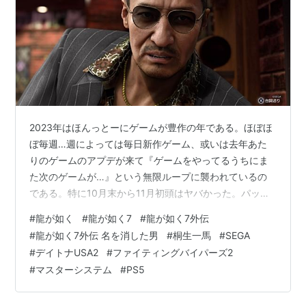
2023年はほんっとーにゲームが豊作の年である。ほぼほ
ぼ毎週…週によっては毎日新作ゲーム、或いは去年あた
りのゲームのアプデが来て『ゲームをやってるうちにま
た次のゲームが…』という無限ループに襲われているの
である。特に10月末から11月初頭はヤバかった。パッケ
ージソフトに限っても『ソニックスーパースターズ』
#
龍が如く
#
龍が如く7
#
龍が如く7外伝
→『ゆめいろユラム』→『龍が如く7外伝(本記事の主
#
龍が如く7外伝 名を消した男
#
桐生一馬
#
SEGA
役)』→『Air Twister』→『スーパーマリオRPG』のラッ
#
デイトナUSA2
#
ファイティングバイパーズ2
シュだったからなぁ。しかも裏で別ゲーのアプデにも対
#
マスターシステム
#
PS5
処してたし…。(本記事執筆時点でなんとか『Air
Twister』以外は遊びつくしました…) というわけで今宵