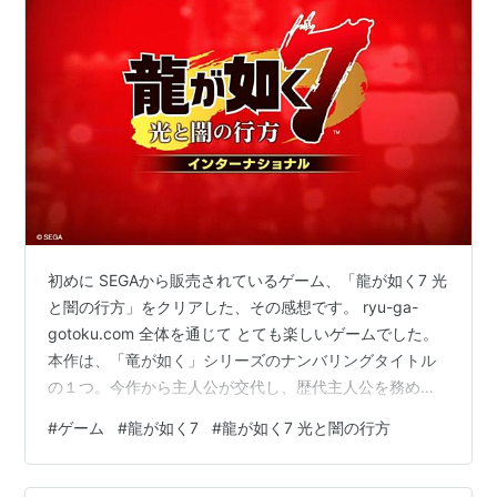
初めに SEGAから販売されているゲーム、「龍が如く7 光
と闇の行方」をクリアした、その感想です。 ryu-ga-
gotoku.com 全体を通じて とても楽しいゲームでした。
本作は、「竜が如く」シリーズのナンバリングタイトル
の１つ。今作から主人公が交代し、歴代主人公を務めて
きた「桐生一馬」から、「春日一番」に交代する作品。
#
ゲーム
#
龍が如く7
#
龍が如く7 光と闇の行方
長寿シリーズの主人公交代は賛否両論あれど、私にとっ
てはありがたい。というのも、1人のゲーム好きとして
「龍が如く」シリーズが気になっていたものの、なかな