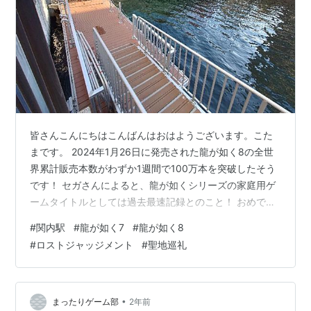
皆さんこんにちはこんばんはおはようございます。こた
まです。 2024年1月26日に発売された龍が如く8の全世
界累計販売本数がわずか1週間で100万本を突破したそう
です！ セガさんによると、龍が如くシリーズの家庭用ゲ
ームタイトルとしては過去最速記録とのこと！ おめでと
うございます㊗✧⁠◝⁠(⁠⁰⁠▿⁠⁰⁠)⁠◜⁠✧㊗👏👏👏👏 それを記念して、先
#
関内駅
#
龍が如く7
#
龍が如く8
日の新宿歌舞伎町に続いてまたしても聖地巡礼をしてま
#
ロストジャッジメント
#
聖地巡礼
いりました！ こたま🦍が行きたかっただけとも言います
(⁠◔⁠‿⁠◔⁠) ということで今回は、龍が如く7,8とロストジャッ
ジメントの舞台である伊勢佐木異人町こと関内駅周辺に
スポットを当てます☺ できれば8のも…
•
まったりゲーム部
2年前