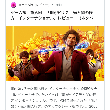
•
か手を出せなかったから。膨大に積みあがったシリーズ
㊙ゲーム旅（レビュー）
1年前
作品のどれから始めればいいのかわからないし、シリー
ゲーム旅 第六回 『龍が如く7 光と闇の行
ズ最初の作品から順番…
方 インターナショナル』レビュー （ネタバレ
無し）
龍が如く7 光と闇の行方 インターナショナル ©SEGA 今
回レビューさせていただくのは『龍が如く7 光と闇の行
方 インターナショナル』です。PS4で発売された『龍が
如く7 光と闇の行方』のアップグレード版ですね。2000