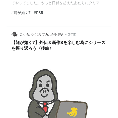
てやってました。やっと日付を超えたあたりにクリアで
きました。 ミニゲームなんで、そんなに複雑だったり難
#
龍が如く7
#
PS5
しい訳ではないんですけど、なんかハマっちゃいまし
た。ただひたすら物件を強化して金を貯めて新たな物件
を買う。そして株主総会で株主を論破。これだけなんで
•
すけど、なんでかずっとやっちゃうという。 会社経営前
ごりらパパはサブカルがお好き
3年前
は金がないとか言ってたのにとんでもない額の金が稼げ
【龍が如く7】外伝＆新作8を楽しむ為にシリーズ
たので、しばらくは高級焼き肉弁当と…
を振り返ろう〈後編〉