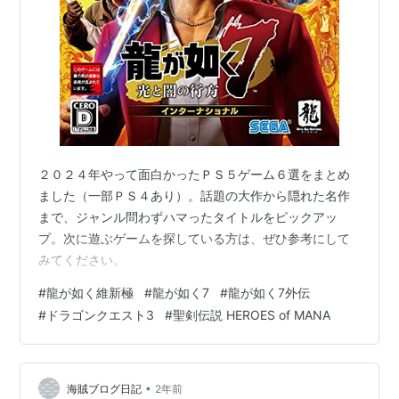
２０２４年やって面白かったＰＳ５ゲーム６選をまとめ
ました（一部ＰＳ４あり）。話題の大作から隠れた名作
まで、ジャンル問わずハマったタイトルをピックアッ
プ。次に遊ぶゲームを探している方は、ぜひ参考にして
みてください。
#
龍が如く維新極
#
龍が如く7
#
龍が如く7外伝
#
ドラゴンクエスト3
#
聖剣伝説 HEROES of MANA
•
海賊ブログ日記
2年前