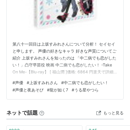
第八十一回目は上坂すみれさんについて分析！ セイセイ
と申します。 声優の好きなキャラ 好きな声質についてご
紹介 上坂すみれさんを知ったのは 「中二病でも恋がした
い！」凸守早苗役 映画 中二病でも恋がしたい！ -Take
On Me-【Blu-ray】 [ 福山潤 ]価格: 6864 円楽天で詳細
を見る 語尾のです！がかわいいｶﾜ(・∀・)ｲｲ!! 声は高いイ
#
声優
#
上坂すみれさん
#
中二病でも恋がしたい！
メージがある凸守早苗 上坂すみれさんの声は高い印象に
#
声優と夜あそび
#
龍が如く7
#
うる星やつら
なったセイセイでした。 上坂すみれさんの声は 「声優と
夜あそび」に出演していた時の声に近いキャラと 地声と
は違うキャラに分かれているとセイセイは分析！！ 「異
ネットで話題
もっと見る
世界食堂」アレッタ役 「オーバ…