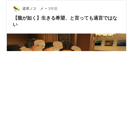
語る作品は『龍が如…
•
道草ノスゝメ
3年前
【龍が如く】生きる希望、と言っても過言ではな
い
2023年9月20日に「龍が如くスタジオ」の新作発表会の
配信にて、新たな映像が公開されました。 新作発表！
『龍が如く７外伝』＆『龍が如く８』 昨年9月に情報公
開されてからあっという間の1年でしたが、もう映像を見