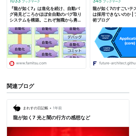
1033
345
ブックマーク
ブックマーク
『龍が如く7』は進化を続け、自動バ
龍が如く7のすごいテ
グ発見どころかほぼ全自動のバグ取り
は採用できないのか |
システムを構築。これぞ無職から勇者
術ブログ
に成り上がるデバッグだ！【CEDEC
2020】 | ゲーム・エンタメ最新情報
のファミ通.com
www.famitsu.com
future-architect.githu
関連ブログ
•
まれすの日記帳
1年前
龍が如く7 光と闇の行方の感想など