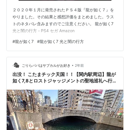
２０２０年１月に発売されたＰＳ４版『龍が如く７』を
やりました。その結果と感想評価をまとめました。ラス
トのネタバレ含みますのでご注意ください。 龍が如く7
光と闇の行方 - PS4 セガ Amazon
#
龍が如く7
#
龍が如く7 光と闇の行方
•
ごりらパパはサブカルがお好き
2年前
出没！ こたまチック天国！！【関内駅周辺】龍が
如く7,8とロストジャッジメントの聖地巡礼へ行く
ぞ〜<⁠(⁠￣⁠︶⁠￣⁠)⁠↗