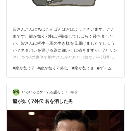
皆さんこんにちはこんばんはおはようございます。こた
まです。龍が如く7外伝が発売してしばらく経ちました
が、皆さんは桐生一馬の生き様を見届けましたでしょう
か？ネタバレを避ける為に細かくは省きますが、7とリン
クしつつ7の裏側で桐生さんがどれだけ陰ながら活躍して
いたかがよくわかりましたね！安心の早脱ぎからの上半
#
龍が如く7
#
龍が如く7 外伝
#
龍が如く8
#
ゲーム
身半裸も見られて、こたま🦍大興奮です♥♥♥ラストで
は今までの桐生さんの思い出が蘇って最後泣いちゃいま
した｡ﾟ(ﾟ´Д｀ﾟ)ﾟ｡ では前回の続きから始めますね〜（と
•
はいえ、本格的な龍が如く7の紹介はここからです…！）
いろいろとゲームを語ろう
3年前
ちなみに前編はコチラ↓ 龍が如くシリーズはこれまで、
龍が如く7外伝 名を消した男
桐生さんを操作して襲いかかる…