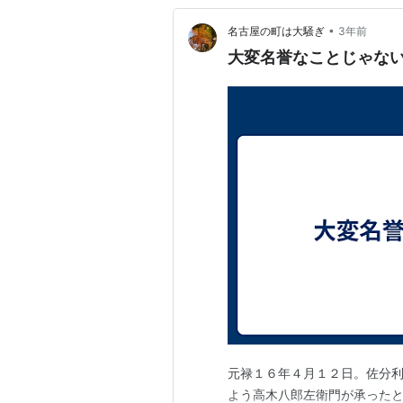
•
名古屋の町は大騒ぎ
3年前
大変名誉なことじゃな
元禄１６年４月１２日。佐分
よう高木八郎左衛門が承った