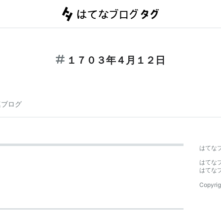
１７０３年４月１２日
連ブログ
はてな
はてな
はてな
Copyrig