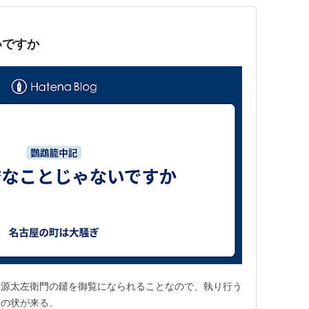
いですか
利源太左衛門の鑓を御覧になられることなので、執り行う
との状が来る。